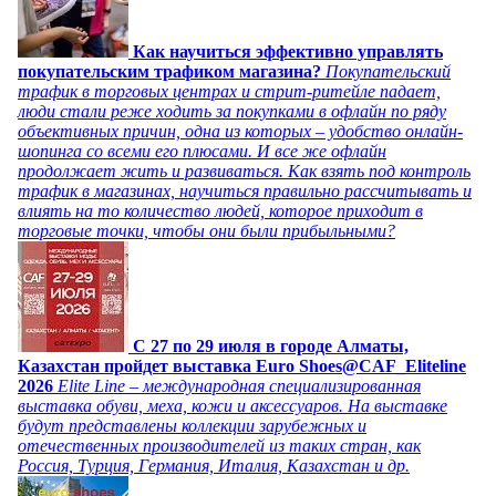
Как научиться эффективно управлять
покупательским трафиком магазина?
Покупательский
трафик в торговых центрах и стрит-ритейле падает,
люди стали реже ходить за покупками в офлайн по ряду
объективных причин, одна из которых – удобство онлайн-
шопинга со всеми его плюсами. И все же офлайн
продолжает жить и развиваться. Как взять под контроль
трафик в магазинах, научиться правильно рассчитывать и
влиять на то количество людей, которое приходит в
торговые точки, чтобы они были прибыльными?
C 27 по 29 июля в городе Алматы,
Казахстан пройдет выставка Euro Shoes@CAF_Eliteline
2026
Elite Line – международная специализированная
выставка обуви, меха, кожи и аксессуаров. На выставке
будут представлены коллекции зарубежных и
отечественных производителей из таких стран, как
Россия, Турция, Германия, Италия, Казахстан и др.