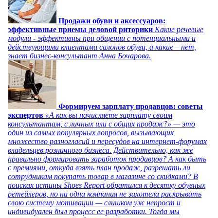
Продажи обуви и аксессуаров:
эффективные приемы деловой риторики
Какие речевые
модули - эффективны при общении с потенциальными и
действующими клиентами салонов обуви, а какие – нет,
знает бизнес-консультант Анна Бочарова.
Формируем зарплату продавцов: советы
экспертов
«А как вы начисляете зарплату своим
консультантам, с личных или с общих продаж?» — это
один из самых популярных вопросов, вызывающих
множество разногласий и пересудов на интернет-форумах
владельцев розничного бизнеса. Действительно, как же
правильно формировать заработок продавцов? А как быть
с премиями, откуда взять план продаж, разрешать ли
сотрудникам покупать товар в магазине со скидками? В
поисках истины Shoes Report обратился к десятку обувных
ретейлеров, но ни одна компания не захотела раскрывать
свою систему мотивации — слишком уж непрост и
индивидуален был процесс ее разработки. Тогда мы