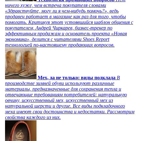
ничего хуже, чем встреча покупателя словами
«Здравствуйте, могу ли я чем-нибудь помочь?», ведь
продавец работает в магазине как раз для того, чтобы
помогать. Критикуя этот устоявшийся шаблон общения с
покупателем, Андрей Чиркарев, бизнес-тренер по
эффективным продажам и основатель проекта «Новая
экономика», делится с читателями Shoes Report
технологией по-настоящему продающих вопросов.
Мех, да не только: виды подклада
В
производстве зимней обуви используют различные
материалы, предназначенные для сохранения тепла и
отвечающие требованиям потребителей: натуральную
овчину, искусственный мех, искусственный мех из
натуральной шерсти и другие. Все виды подкладочного
меха имеют свои достоинства и недостатки. Рассмотрим
свойства каждого из них.