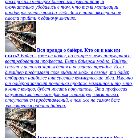
расспросили четырех бизнес-консультантов, и
окончательно убедились в том, что тема мотивации
продавцов очень сложна, ведь даже наши эксперты не
смогли прийти к единому мнению.
Вся правда о байере. Кто он и как им
стать?
Байер – уже не новая, но по-прежнему популярная и
востребованная профессия. Быть байером модно. Байеры
стоят у истоков зарождения и развития трендов. Если
дизайнер предлагает свое видение моды в сезоне, то байер
отбирает наиболее интересные коммерческие идеи. Именно
от байеров зависит политика продаж магазинов и то, что,
в конце концов, будет носить покупатель. Эта профессия
окружена магическим флером, зачастую, связанным с
отсутствием представлений, в чем же на самом деле
заключается работа байера.
Технология продающих вопросов
Нет