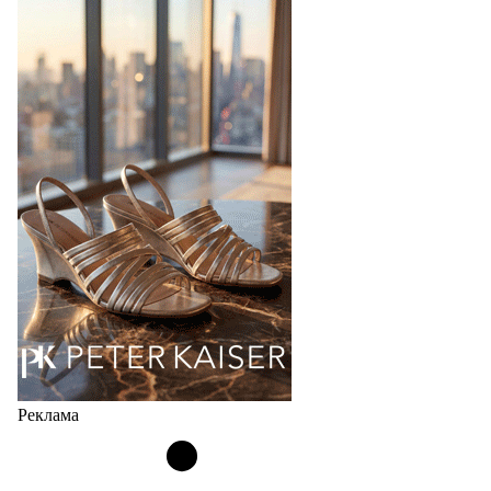
перевыпустил свой хит - кроссовки
Bubble
Популярный силуэт бренда,1999 года выпуска,
соответствует сегодняшнему тренду на
сникерины (гибридный вариант балеток и
кроссовок обтекаемой формы и с тонкой подошвой).
Но в модели Miu Miu Bubble присутствует еще и…
05.08.2026
3504
Реклама