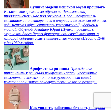
Лучшие модели чешской обуви прошлого
В советские времена за обувью из Чехословакии,
продававшейся у нас под брендом «Цебо», покупатели
выстаивали по четыре часа в очереди и не жалели об этом,
ведь чешская обувь считалась качественной, удобной и
модной. Обувной дизайнер Юрай Шушка поделился с
журналом Shoes Report фотоархивом своей коллекции, в
которой собраны самые интересные модели «Цебо» с 1940-
х до 1980-х годов.
Арифметика розницы
Прежде чем,
приступить к решению конкретных задач, необходимо
выяснить насколько точно все руководители вашей
компании понимают основную терминологию розницы.
Как уволить работника без слез, скандала