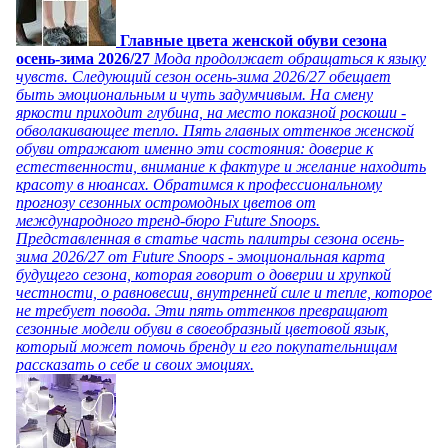
Главные цвета женской обуви сезона
осень-зима 2026/27
Мода продолжает обращаться к языку
чувств. Следующий сезон осень-зима 2026/27 обещает
быть эмоциональным и чуть задумчивым. На смену
яркости приходит глубина, на место показной роскоши -
обволакивающее тепло. Пять главных оттенков женской
обуви отражают именно эти состояния: доверие к
естественности, внимание к фактуре и желание находить
красоту в нюансах. Обратимся к профессиональному
прогнозу сезонных остромодных цветов от
международного тренд-бюро Future Snoops.
Представленная в статье часть палитры сезона осень-
зима 2026/27 от Future Snoops - эмоциональная карта
будущего сезона, которая говорит о доверии и хрупкой
честности, о равновесии, внутренней силе и тепле, которое
не требует повода. Эти пять оттенков превращают
сезонные модели обуви в своеобразный цветовой язык,
который может помочь бренду и его покупательницам
рассказать о себе и своих эмоциях.