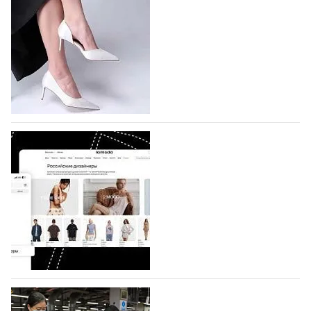
подано 1047 заявок
На участие в седьмой Московской неделе моды,
которая пройдет в российской столице с 26 сентября
по 1 октября, уже подано 1047 заявок. Примерно
половину из них (494) прислали дизайнеры,
коллекции которых не были представлены в…
07.08.2026
714
BALLINA представит свои новинки на Euro
Shoes
Компания BALLINA Guangzhou Lihuang Footwear
Co., Ltd., основанная в 2011 году и расположенная в
Гуанчжоу, столице моды Китая, является
профессиональной обувной компанией,
объединяющей разработку, производство и…
07.08.2026
576
На платформе Lamoda - новый раздел и