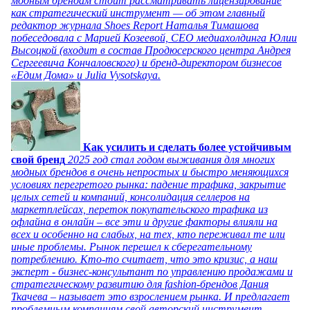
модным брендам стоит рассматривать лицензирование
как стратегический инструмент — об этом главный
редактор журнала Shoes Report Наталья Тимашова
побеседовала с Марией Козеевой, СЕО медиахолдинга Юлии
Высоцкой (входит в состав Продюсерского центра Андрея
Сергеевича Кончаловского) и бренд-директором бизнесов
«Едим Дома» и Julia Vysotskaya.
Как усилить и сделать более устойчивым
свой бренд
2025 год стал годом выживания для многих
модных брендов в очень непростых и быстро меняющихся
условиях перегретого рынка: падение трафика, закрытие
целых сетей и компаний, консолидация селлеров на
маркетплейсах, переток покупательского трафика из
офлайна в онлайн – все эти и другие факторы влияли на
всех и особенно на слабых, на тех, кто переживал те или
иные проблемы. Рынок перешел к сберегательному
потреблению. Кто-то считает, что это кризис, а наш
эксперт - бизнес-консультант по управлению продажами и
стратегическому развитию для fashion-брендов Дания
Ткачева – называет это взрослением рынка. И предлагает
проблемным компаниям свой авторский инструмент