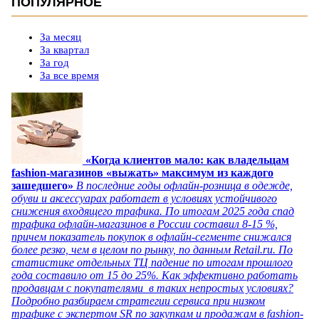
ПОПУЛЯРНОЕ
За месяц
За квартал
За год
За все время
«Когда клиентов мало: как владельцам
fashion-магазинов «выжать» максимум из каждого
зашедшего»
В последние годы офлайн-розница в одежде,
обуви и аксессуарах работает в условиях устойчивого
снижения входящего трафика. По итогам 2025 года спад
трафика офлайн-магазинов в России составил 8-15 %,
причем показатель покупок в офлайн-сегменте снижался
более резко, чем в целом по рынку, по данным Retail.ru. По
статистике отдельных ТЦ падение по итогам прошлого
года составило от 15 до 25%. Как эффективно работать
продавцам с покупателями в таких непростых условиях?
Подробно разбираем стратегии сервиса при низком
трафике с экспертом SR по закупкам и продажам в fashion-