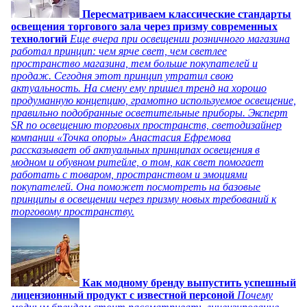
Пересматриваем классические стандарты
освещения торгового зала через призму современных
технологий
Еще вчера при освещении розничного магазина
работал принцип: чем ярче свет, чем светлее
пространство магазина, тем больше покупателей и
продаж. Сегодня этот принцип утратил свою
актуальность. На смену ему пришел тренд на хорошо
продуманную концепцию, грамотно используемое освещение,
правильно подобранные осветительные приборы. Эксперт
SR по освещению торговых пространств, светодизайнер
компании «Точка опоры» Анастасия Ефремова
рассказывает об актуальных принципах освещения в
модном и обувном ритейле, о том, как свет помогает
работать с товаром, пространством и эмоциями
покупателей. Она поможет посмотреть на базовые
принципы в освещении через призму новых требований к
торговому пространству.
Как модному бренду выпустить успешный
лицензионный продукт с известной персоной
Почему