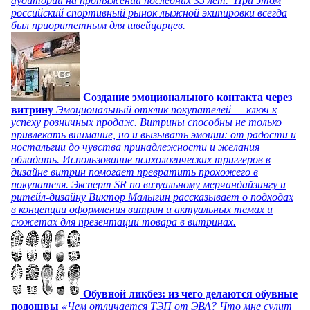
аудитории на протяжении последних 35 лет. При этом
российский спортивный рынок лыжной экипировки всегда
был приоритетным для швейцарцев.
Создание эмоционального контакта через
витрину
Эмоциональный отклик покупателей — ключ к
успеху розничных продаж. Витрины способны не только
привлекать внимание, но и вызывать эмоции: от радости и
ностальгии до чувства принадлежности и желания
обладать. Использование психологических триггеров в
дизайне витрин помогает превратить прохожего в
покупателя. Эксперт SR по визуальному мерчандайзингу и
ритейл-дизайну Виктор Малыгин рассказывает о подходах
в концепции оформления витрин и актуальных темах и
сюжетах для презентации товара в витринах.
Обувной ликбез: из чего делаются обувные
подошвы
«Чем отличается ТЭП от ЭВА? Что мне сулит