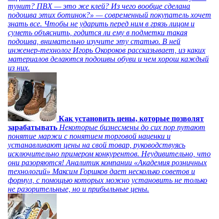
тунит? ПВХ — это же клей? Из чего вообще сделана
подошва этих ботинок?» — современный покупатель хочет
знать все. Чтобы не ударить перед ним в грязь лицом и
суметь объяснить, годится ли ему в подметки такая
подошва, внимательно изучите эту статью. В ней
инженер-технолог Игорь Окороков рассказывает, из каких
материалов делаются подошвы обуви и чем хорош каждый
из них.
Как установить цены, которые позволят
зарабатывать
Некоторые бизнесмены до сих пор путают
понятие маржи с понятием торговой наценки и
устанавливают цены на свой товар, руководствуясь
исключительно примером конкурентов. Неудивительно, что
они разоряются! Аналитик компании «Академия розничных
технологий» Максим Горшков дает несколько советов и
формул, с помощью которых можно установить не только
не разорительные, но и прибыльные цены.