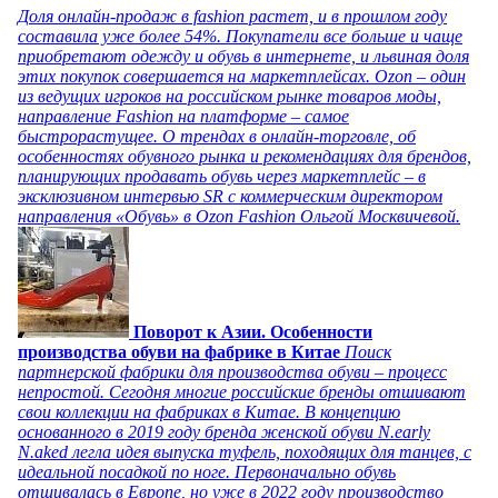
Доля онлайн-продаж в fashion растет, и в прошлом году
составила уже более 54%. Покупатели все больше и чаще
приобретают одежду и обувь в интернете, и львиная доля
этих покупок совершается на маркетплейсах. Ozon – один
из ведущих игроков на российском рынке товаров моды,
направление Fashion на платформе – самое
быстрорастущее. О трендах в онлайн-торговле, об
особенностях обувного рынка и рекомендациях для брендов,
планирующих продавать обувь через маркетплейс – в
эксклюзивном интервью SR с коммерческим директором
направления «Обувь» в Ozon Fashion Ольгой Москвичевой.
Поворот к Азии. Особенности
производства обуви на фабрике в Китае
Поиск
партнерской фабрики для производства обуви – процесс
непростой. Сегодня многие российские бренды отшивают
свои коллекции на фабриках в Китае. В концепцию
основанного в 2019 году бренда женской обуви N.early
N.aked легла идея выпуска туфель, походящих для танцев, с
идеальной посадкой по ноге. Первоначально обувь
отшивалась в Европе, но уже в 2022 году производство