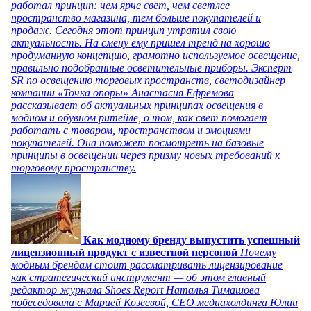
работал принцип: чем ярче свет, чем светлее
пространство магазина, тем больше покупателей и
продаж. Сегодня этот принцип утратил свою
актуальность. На смену ему пришел тренд на хорошо
продуманную концепцию, грамотно используемое освещение,
правильно подобранные осветительные приборы. Эксперт
SR по освещению торговых пространств, светодизайнер
компании «Точка опоры» Анастасия Ефремова
рассказывает об актуальных принципах освещения в
модном и обувном ритейле, о том, как свет помогает
работать с товаром, пространством и эмоциями
покупателей. Она поможет посмотреть на базовые
принципы в освещении через призму новых требований к
торговому пространству.
Как модному бренду выпустить успешный
лицензионный продукт с известной персоной
Почему
модным брендам стоит рассматривать лицензирование
как стратегический инструмент — об этом главный
редактор журнала Shoes Report Наталья Тимашова
побеседовала с Марией Козеевой, СЕО медиахолдинга Юлии