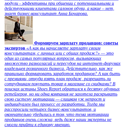
модули - эффективны при общении с потенциальными и
действующими клиентами салонов обуви, а какие – нет,
знает бизнес-консультант Анна Бочарова.
Формируем зарплату продавцов: советы
экспертов
«А как вы начисляете зарплату своим
консультантам, с личных или с общих продаж?» — это
один из самых популярных вопросов, вызывающих
множество разногласий и пересудов на интернет-форумах
владельцев розничного бизнеса. Действительно, как же
правильно формировать заработок продавцов? А как быть
с премиями, откуда взять план продаж, разрешать ли
сотрудникам покупать товар в магазине со скидками? В
поисках истины Shoes Report обратился к десятку обувных
ретейлеров, но ни одна компания не захотела раскрывать
свою систему мотивации — слишком уж непрост и
индивидуален был процесс ее разработки. Тогда мы
расспросили четырех бизнес-консультантов, и
окончательно убедились в том, что тема мотивации
продавцов очень сложна, ведь даже наши эксперты не
смогли прийти к единому мнению.