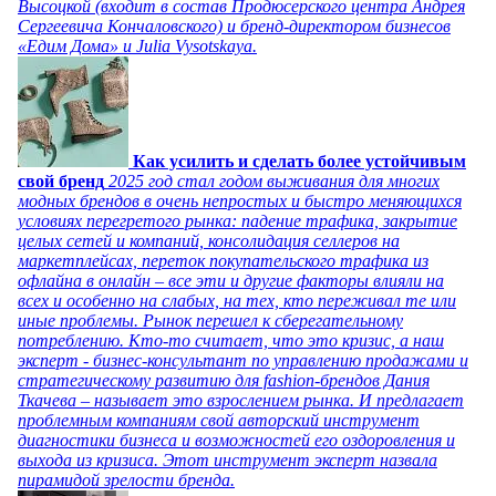
Высоцкой (входит в состав Продюсерского центра Андрея
Сергеевича Кончаловского) и бренд-директором бизнесов
«Едим Дома» и Julia Vysotskaya.
Как усилить и сделать более устойчивым
свой бренд
2025 год стал годом выживания для многих
модных брендов в очень непростых и быстро меняющихся
условиях перегретого рынка: падение трафика, закрытие
целых сетей и компаний, консолидация селлеров на
маркетплейсах, переток покупательского трафика из
офлайна в онлайн – все эти и другие факторы влияли на
всех и особенно на слабых, на тех, кто переживал те или
иные проблемы. Рынок перешел к сберегательному
потреблению. Кто-то считает, что это кризис, а наш
эксперт - бизнес-консультант по управлению продажами и
стратегическому развитию для fashion-брендов Дания
Ткачева – называет это взрослением рынка. И предлагает
проблемным компаниям свой авторский инструмент
диагностики бизнеса и возможностей его оздоровления и
выхода из кризиса. Этот инструмент эксперт назвала
пирамидой зрелости бренда.