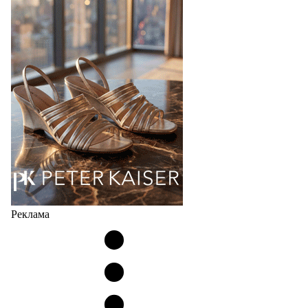
Популярный силуэт бренда,1999 года выпуска,
соответствует сегодняшнему тренду на
сникерины (гибридный вариант балеток и
кроссовок обтекаемой формы и с тонкой подошвой).
Но в модели Miu Miu Bubble присутствует еще и…
05.08.2026
2718
Реклама