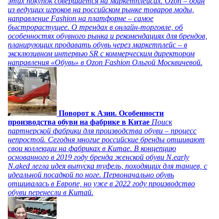
этих покупок совершается на маркетплейсах. Ozon – один
из ведущих игроков на российском рынке товаров моды,
направление Fashion на платформе – самое
быстрорастущее. О трендах в онлайн-торговле, об
особенностях обувного рынка и рекомендациях для брендов,
планирующих продавать обувь через маркетплейс – в
эксклюзивном интервью SR с коммерческим директором
направления «Обувь» в Ozon Fashion Ольгой Москвичевой.
Поворот к Азии. Особенности
производства обуви на фабрике в Китае
Поиск
партнерской фабрики для производства обуви – процесс
непростой. Сегодня многие российские бренды отшивают
свои коллекции на фабриках в Китае. В концепцию
основанного в 2019 году бренда женской обуви N.early
N.aked легла идея выпуска туфель, походящих для танцев, с
идеальной посадкой по ноге. Первоначально обувь
отшивалась в Европе, но уже в 2022 году производство
обуви перенесли в Китай.