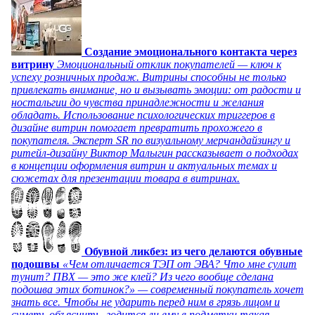
Создание эмоционального контакта через
витрину
Эмоциональный отклик покупателей — ключ к
успеху розничных продаж. Витрины способны не только
привлекать внимание, но и вызывать эмоции: от радости и
ностальгии до чувства принадлежности и желания
обладать. Использование психологических триггеров в
дизайне витрин помогает превратить прохожего в
покупателя. Эксперт SR по визуальному мерчандайзингу и
ритейл-дизайну Виктор Малыгин рассказывает о подходах
в концепции оформления витрин и актуальных темах и
сюжетах для презентации товара в витринах.
Обувной ликбез: из чего делаются обувные
подошвы
«Чем отличается ТЭП от ЭВА? Что мне сулит
тунит? ПВХ — это же клей? Из чего вообще сделана
подошва этих ботинок?» — современный покупатель хочет
знать все. Чтобы не ударить перед ним в грязь лицом и
суметь объяснить, годится ли ему в подметки такая