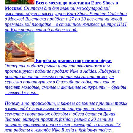
Всего месяц до выставки Euro Shoes в
Москве!
Считаем дни для главной международной
выставки обуви и аксессуаров Euro Shoes Premiere Collection
в Москве! Выставка пройдет с 27 по 30 августа на новой
премиальной площадке – в столичном конгресс-центре ЦМТ
на Краснопресненской набережной.
Борьба за рынок спортивной обуви
Эксперты модного рынка и аналитики-экономисты
прогнозируют падение продаж Nike и Adidas. Лидерские
позиции непотопляемых спортивных гигантов могут
серьезно пошатнуться в ближайшие годы, так как их
теснят молодые, смелые и активные конкуренты – бренды
- челленджеры.
Почему это происходит, и каковы основные причины таких
изменений? Своим взглядом на ситуацию на рынке в
сегменте спортивных одежды и обуви делится Дания
Ткачева, эксперт-практик fashion-рынка с 20-летним
опытом управления продажами, имеющий за плечами 13
лет работы в команде Nike Russia и fashion-ритейле.