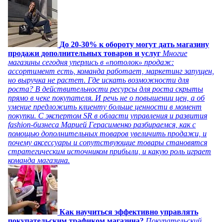
До 20-30% к обороту могут дать магазину
продажи дополнительных товаров и услуг
Многие
магазины сегодня уперлись в «потолок» продаж:
ассортимент есть, команда работает, маркетинг запущен,
но выручка не растет. Где искать возможности для
роста? В действительности ресурсы для роста скрыты
прямо в чеке покупателя. И речь не о повышении цен, а об
умение предложить клиенту больше ценности в момент
покупки. С экспертом SR в области управления и развития
fashion-бизнеса Марией Герасименко разбираемся, как с
помощью дополнительных товаров увеличить продажи, и
почему аксессуары и сопутствующие товары становятся
стратегическим источником прибыли, и какую роль играет
команда магазина.
Как научиться эффективно управлять
покупательским трафиком магазина?
Покупательский