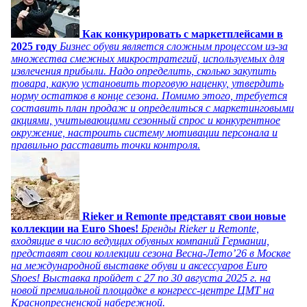
Как конкурировать с маркетплейсами в
2025 году
Бизнес обуви является сложным процессом из-за
множества смежных микростратегий, используемых для
извлечения прибыли. Надо определить, сколько закупить
товара, какую установить торговую наценку, утвердить
норму остатков в конце сезона. Помимо этого, требуется
составить план продаж и определиться с маркетинговыми
акциями, учитывающими сезонный спрос и конкурентное
окружение, настроить систему мотивации персонала и
правильно расставить точки контроля.
Rieker и Remonte представят свои новые
коллекции на Euro Shoes!
Бренды Rieker и Remonte,
входящие в число ведущих обувных компаний Германии,
представят свои коллекции сезона Весна-Лето’26 в Москве
на международной выставке обуви и аксессуаров Euro
Shoes! Выставка пройдет c 27 по 30 августа 2025 г. на
новой премиальной площадке в конгресс-центре ЦМТ на
Краснопресненской набережной.