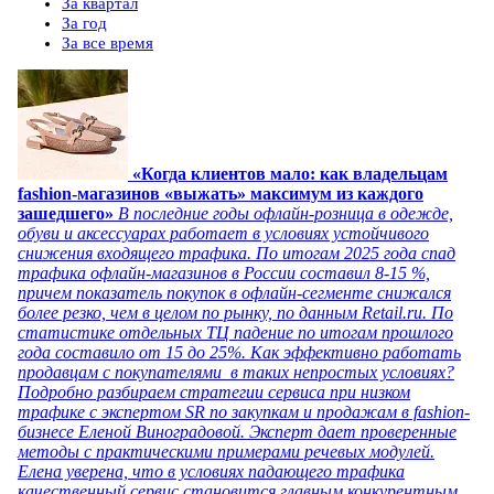
За квартал
За год
За все время
«Когда клиентов мало: как владельцам
fashion-магазинов «выжать» максимум из каждого
зашедшего»
В последние годы офлайн-розница в одежде,
обуви и аксессуарах работает в условиях устойчивого
снижения входящего трафика. По итогам 2025 года спад
трафика офлайн-магазинов в России составил 8-15 %,
причем показатель покупок в офлайн-сегменте снижался
более резко, чем в целом по рынку, по данным Retail.ru. По
статистике отдельных ТЦ падение по итогам прошлого
года составило от 15 до 25%. Как эффективно работать
продавцам с покупателями в таких непростых условиях?
Подробно разбираем стратегии сервиса при низком
трафике с экспертом SR по закупкам и продажам в fashion-
бизнесе Еленой Виноградовой. Эксперт дает проверенные
методы с практическими примерами речевых модулей.
Елена уверена, что в условиях падающего трафика
качественный сервис становится главным конкурентным