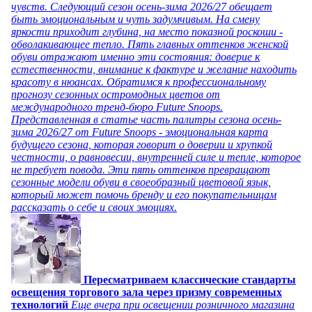
чувств. Следующий сезон осень-зима 2026/27 обещает
быть эмоциональным и чуть задумчивым. На смену
яркости приходит глубина, на место показной роскоши -
обволакивающее тепло. Пять главных оттенков женской
обуви отражают именно эти состояния: доверие к
естественности, внимание к фактуре и желание находить
красоту в нюансах. Обратимся к профессиональному
прогнозу сезонных остромодных цветов от
международного тренд-бюро Future Snoops.
Представленная в статье часть палитры сезона осень-
зима 2026/27 от Future Snoops - эмоциональная карта
будущего сезона, которая говорит о доверии и хрупкой
честности, о равновесии, внутренней силе и тепле, которое
не требует повода. Эти пять оттенков превращают
сезонные модели обуви в своеобразный цветовой язык,
который может помочь бренду и его покупательницам
рассказать о себе и своих эмоциях.
Пересматриваем классические стандарты
освещения торгового зала через призму современных
технологий
Еще вчера при освещении розничного магазина