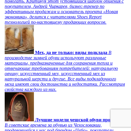
помогать. Критикуя этот устоявшийся шаблон общения с
покупателем, Андрей Чиркарев, бизнес-тренер по
эффективным продажам и основатель проекта «Новая
экономика», делится с читателями Shoes Report
технологией по-настоящему продающих вопросов.
Мех, да не только: виды подклада
В
производстве зимней обуви используют различные
материалы, предназначенные для сохранения тепла и
отвечающие требованиям потребителей: натуральную
овчину, искусственный мех, искусственный мех из
натуральной шерсти и другие. Все виды подкладочного
меха имеют свои достоинства и недостатки. Рассмотрим
свойства каждого из них.
Лучшие модели чешской обуви прошлого
В советские времена за обувью из Чехословакии,
продававшейся у нас под брендом «Цебо», покупатели