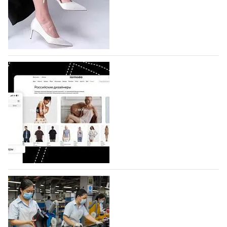
которая пройдет в российской столице с 26 сентября
по 1 октября, уже подано 1047 заявок. Примерно
половину из них (494) прислали дизайнеры,
коллекции которых не были представлены в…
07.08.2026
584
BALLINA представит свои новинки на Euro
Shoes
Компания BALLINA Guangzhou Lihuang Footwear
Co., Ltd., основанная в 2011 году и расположенная в
Гуанчжоу, столице моды Китая, является
профессиональной обувной компанией,
объединяющей разработку, производство и…
07.08.2026
438
На платформе Lamoda - новый раздел и
условия продвижения локальных
дизайнерских марок