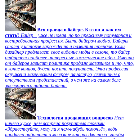
Вся правда о байере. Кто он и как им
стать?
Байер – уже не новая, но по-прежнему популярная и
востребованная профессия. Быть байером модно. Байеры
стоят у истоков зарождения и развития трендов. Если
дизайнер предлагает свое видение моды в сезоне, то байер
отбирает наиболее интересные коммерческие идеи. Именно
от байеров зависит политика продаж магазинов и то, что,
в конце концов, будет носить покупатель. Эта профессия
окружена магическим флером, зачастую, связанным с
отсутствием представлений, в чем же на самом деле
заключается работа байера.
Технология продающих вопросов
Нет
ничего хуже, чем встреча покупателя словами
«Здравствуйте, могу ли я чем-нибудь помочь?», ведь
продавец работает в магазине как раз для того, чтобы