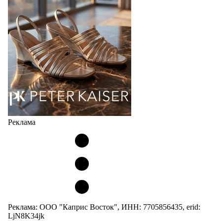
сникерины (гибридный вариант балеток и
кроссовок обтекаемой формы и с тонкой подошвой).
Но в модели Miu Miu Bubble присутствует еще и…
05.08.2026
2870
Реклама
Реклама: ООО "Каприс Восток", ИНН: 7705856435, erid:
LjN8K34jk