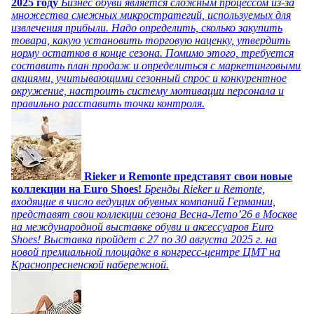
2025 году
Бизнес обуви является сложным процессом из-за
множества смежных микростратегий, используемых для
извлечения прибыли. Надо определить, сколько закупить
товара, какую установить торговую наценку, утвердить
норму остатков в конце сезона. Помимо этого, требуется
составить план продаж и определиться с маркетинговыми
акциями, учитывающими сезонный спрос и конкурентное
окружение, настроить систему мотивации персонала и
правильно расставить точки контроля.
Rieker и Remonte представят свои новые
коллекции на Euro Shoes!
Бренды Rieker и Remonte,
входящие в число ведущих обувных компаний Германии,
представят свои коллекции сезона Весна-Лето’26 в Москве
на международной выставке обуви и аксессуаров Euro
Shoes! Выставка пройдет c 27 по 30 августа 2025 г. на
новой премиальной площадке в конгресс-центре ЦМТ на
Краснопресненской набережной.