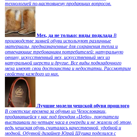
технологией по-настоящему продающих вопросов.
Мех, да не только: виды подклада
В
производстве зимней обуви используют различные
материалы, предназначенные для сохранения тепла и
отвечающие требованиям потребителей: натуральную
овчину, искусственный мех, искусственный мех из
натуральной шерсти и другие. Все виды подкладочного
меха имеют свои достоинства и недостатки. Рассмотрим
свойства каждого из них.
Лучшие модели чешской обуви прошлого
В советские времена за обувью из Чехословакии,
продававшейся у нас под брендом «Цебо», покупатели
выстаивали по четыре часа в очереди и не жалели об этом,
ведь чешская обувь считалась качественной, удобной и
модной. Обувной дизайнер Юрай Шушка поделился с