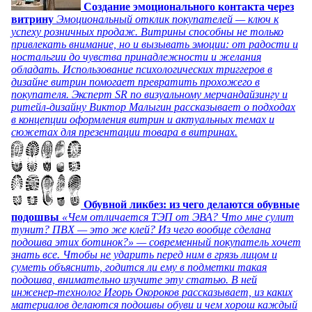
Создание эмоционального контакта через
витрину
Эмоциональный отклик покупателей — ключ к
успеху розничных продаж. Витрины способны не только
привлекать внимание, но и вызывать эмоции: от радости и
ностальгии до чувства принадлежности и желания
обладать. Использование психологических триггеров в
дизайне витрин помогает превратить прохожего в
покупателя. Эксперт SR по визуальному мерчандайзингу и
ритейл-дизайну Виктор Малыгин рассказывает о подходах
в концепции оформления витрин и актуальных темах и
сюжетах для презентации товара в витринах.
Обувной ликбез: из чего делаются обувные
подошвы
«Чем отличается ТЭП от ЭВА? Что мне сулит
тунит? ПВХ — это же клей? Из чего вообще сделана
подошва этих ботинок?» — современный покупатель хочет
знать все. Чтобы не ударить перед ним в грязь лицом и
суметь объяснить, годится ли ему в подметки такая
подошва, внимательно изучите эту статью. В ней
инженер-технолог Игорь Окороков рассказывает, из каких
материалов делаются подошвы обуви и чем хорош каждый