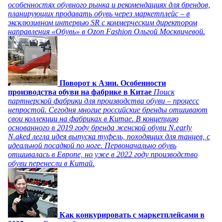
особенностях обувного рынка и рекомендациях для брендов,
планирующих продавать обувь через маркетплейс – в
эксклюзивном интервью SR с коммерческим директором
направления «Обувь» в Ozon Fashion Ольгой Москвичевой.
Поворот к Азии. Особенности
производства обуви на фабрике в Китае
Поиск
партнерской фабрики для производства обуви – процесс
непростой. Сегодня многие российские бренды отшивают
свои коллекции на фабриках в Китае. В концепцию
основанного в 2019 году бренда женской обуви N.early
N.aked легла идея выпуска туфель, походящих для танцев, с
идеальной посадкой по ноге. Первоначально обувь
отшивалась в Европе, но уже в 2022 году производство
обуви перенесли в Китай.
Как конкурировать с маркетплейсами в