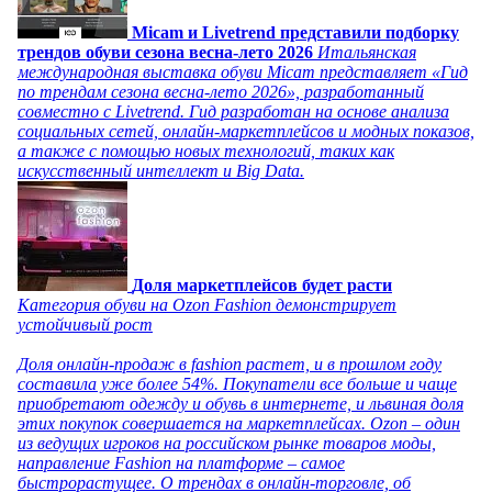
Micam и Livetrend представили подборку
трендов обуви сезона весна-лето 2026
Итальянская
международная выставка обуви Micam представляет «Гид
по трендам сезона весна-лето 2026», разработанный
совместно с Livetrend. Гид разработан на основе анализа
социальных сетей, онлайн-маркетплейсов и модных показов,
а также с помощью новых технологий, таких как
искусственный интеллект и Big Data.
Доля маркетплейсов будет расти
Категория обуви на Ozon Fashion демонстрирует
устойчивый рост
Доля онлайн-продаж в fashion растет, и в прошлом году
составила уже более 54%. Покупатели все больше и чаще
приобретают одежду и обувь в интернете, и львиная доля
этих покупок совершается на маркетплейсах. Ozon – один
из ведущих игроков на российском рынке товаров моды,
направление Fashion на платформе – самое
быстрорастущее. О трендах в онлайн-торговле, об