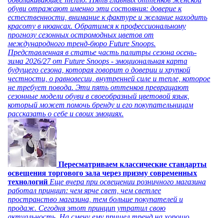
обуви отражают именно эти состояния: доверие к
естественности, внимание к фактуре и желание находить
красоту в нюансах. Обратимся к профессиональному
прогнозу сезонных остромодных цветов от
международного тренд-бюро Future Snoops.
Представленная в статье часть палитры сезона осень-
зима 2026/27 от Future Snoops - эмоциональная карта
будущего сезона, которая говорит о доверии и хрупкой
честности, о равновесии, внутренней силе и тепле, которое
не требует повода. Эти пять оттенков превращают
сезонные модели обуви в своеобразный цветовой язык,
который может помочь бренду и его покупательницам
рассказать о себе и своих эмоциях.
Пересматриваем классические стандарты
освещения торгового зала через призму современных
технологий
Еще вчера при освещении розничного магазина
работал принцип: чем ярче свет, чем светлее
пространство магазина, тем больше покупателей и
продаж. Сегодня этот принцип утратил свою
актуальность. На смену ему пришел тренд на хорошо