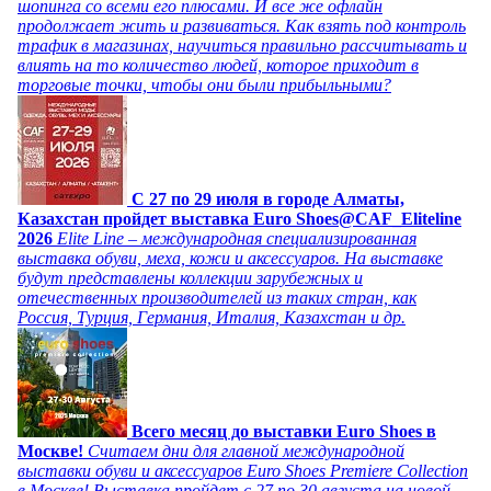
шопинга со всеми его плюсами. И все же офлайн
продолжает жить и развиваться. Как взять под контроль
трафик в магазинах, научиться правильно рассчитывать и
влиять на то количество людей, которое приходит в
торговые точки, чтобы они были прибыльными?
C 27 по 29 июля в городе Алматы,
Казахстан пройдет выставка Euro Shoes@CAF_Eliteline
2026
Elite Line – международная специализированная
выставка обуви, меха, кожи и аксессуаров. На выставке
будут представлены коллекции зарубежных и
отечественных производителей из таких стран, как
Россия, Турция, Германия, Италия, Казахстан и др.
Всего месяц до выставки Euro Shoes в
Москве!
Считаем дни для главной международной
выставки обуви и аксессуаров Euro Shoes Premiere Collection
в Москве! Выставка пройдет с 27 по 30 августа на новой