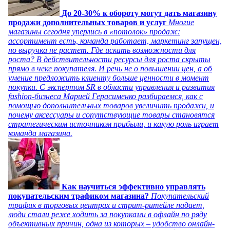
До 20-30% к обороту могут дать магазину
продажи дополнительных товаров и услуг
Многие
магазины сегодня уперлись в «потолок» продаж:
ассортимент есть, команда работает, маркетинг запущен,
но выручка не растет. Где искать возможности для
роста? В действительности ресурсы для роста скрыты
прямо в чеке покупателя. И речь не о повышении цен, а об
умение предложить клиенту больше ценности в момент
покупки. С экспертом SR в области управления и развития
fashion-бизнеса Марией Герасименко разбираемся, как с
помощью дополнительных товаров увеличить продажи, и
почему аксессуары и сопутствующие товары становятся
стратегическим источником прибыли, и какую роль играет
команда магазина.
Как научиться эффективно управлять
покупательским трафиком магазина?
Покупательский
трафик в торговых центрах и стрит-ритейле падает,
люди стали реже ходить за покупками в офлайн по ряду
объективных причин, одна из которых – удобство онлайн-