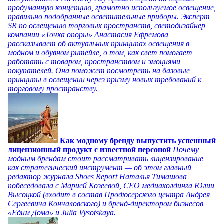
продуманную концепцию, грамотно используемое освещение,
правильно подобранные осветительные приборы. Эксперт
SR по освещению торговых пространств, светодизайнер
компании «Точка опоры» Анастасия Ефремова
рассказывает об актуальных принципах освещения в
модном и обувном ритейле, о том, как свет помогает
работать с товаром, пространством и эмоциями
покупателей. Она поможет посмотреть на базовые
принципы в освещении через призму новых требований к
торговому пространству.
Как модному бренду выпустить успешный
лицензионный продукт с известной персоной
Почему
модным брендам стоит рассматривать лицензирование
как стратегический инструмент — об этом главный
редактор журнала Shoes Report Наталья Тимашова
побеседовала с Марией Козеевой, СЕО медиахолдинга Юлии
Высоцкой (входит в состав Продюсерского центра Андрея
Сергеевича Кончаловского) и бренд-директором бизнесов
«Едим Дома» и Julia Vysotskaya.