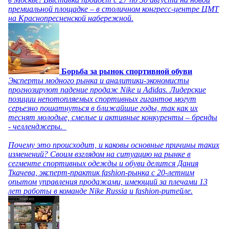
премиальной площадке – в столичном конгресс-центре ЦМТ
на Краснопресненской набережной.
Борьба за рынок спортивной обуви
Эксперты модного рынка и аналитики-экономисты
прогнозируют падение продаж Nike и Adidas. Лидерские
позиции непотопляемых спортивных гигантов могут
серьезно пошатнуться в ближайшие годы, так как их
теснят молодые, смелые и активные конкуренты – бренды
- челленджеры.
Почему это происходит, и каковы основные причины таких
изменений? Своим взглядом на ситуацию на рынке в
сегменте спортивных одежды и обуви делится Дания
Ткачева, эксперт-практик fashion-рынка с 20-летним
опытом управления продажами, имеющий за плечами 13
лет работы в команде Nike Russia и fashion-ритейле.