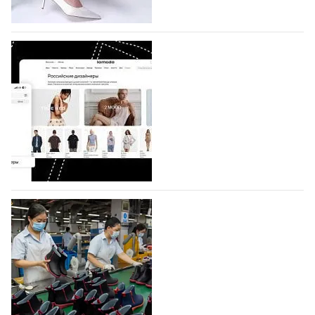
коллекции которых не были представлены в…
07.08.2026
612
BALLINA представит свои новинки на Euro
Shoes
Компания BALLINA Guangzhou Lihuang Footwear
Co., Ltd., основанная в 2011 году и расположенная в
Гуанчжоу, столице моды Китая, является
профессиональной обувной компанией,
объединяющей разработку, производство и…
07.08.2026
470
На платформе Lamoda - новый раздел и
условия продвижения локальных
дизайнерских марок
Российский маркетплейс Lamoda решил обновить
раздел для продажи продукции локальных