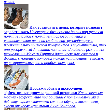
из них.
Как установить цены, которые позволят
зарабатывать
Некоторые бизнесмены до сих пор путают
понятие маржи с понятием торговой наценки и
устанавливают цены на свой товар, руководствуясь
исключительно примером конкурентов. Неудивительно, что
они разоряются! Аналитик компании «Академия розничных
технологий» Максим Горшков дает несколько советов и
формул, с помощью которых можно установить не только
не разорительные, но и прибыльные цены.
Продажи обуви и аксессуаров:
эффективные приемы деловой риторики
Какие речевые
модули - эффективны при общении с потенциальными и
действующими клиентами салонов обуви, а какие – нет,
знает бизнес-консультант Анна Бочарова.