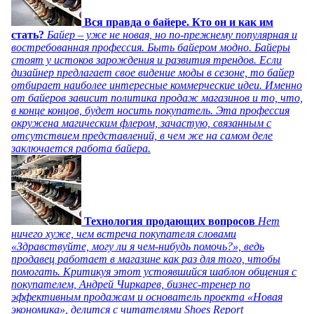
Вся правда о байере. Кто он и как им
стать?
Байер – уже не новая, но по-прежнему популярная и
востребованная профессия. Быть байером модно. Байеры
стоят у истоков зарождения и развития трендов. Если
дизайнер предлагает свое видение моды в сезоне, то байер
отбирает наиболее интересные коммерческие идеи. Именно
от байеров зависит политика продаж магазинов и то, что,
в конце концов, будет носить покупатель. Эта профессия
окружена магическим флером, зачастую, связанным с
отсутствием представлений, в чем же на самом деле
заключается работа байера.
Технология продающих вопросов
Нет
ничего хуже, чем встреча покупателя словами
«Здравствуйте, могу ли я чем-нибудь помочь?», ведь
продавец работает в магазине как раз для того, чтобы
помогать. Критикуя этот устоявшийся шаблон общения с
покупателем, Андрей Чиркарев, бизнес-тренер по
эффективным продажам и основатель проекта «Новая
экономика», делится с читателями Shoes Report