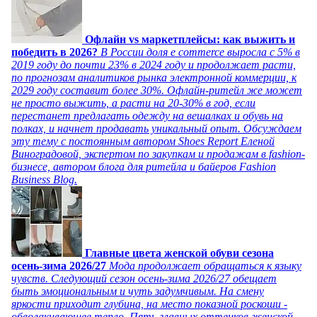
Офлайн vs маркетплейсы: как выжить и
победить в 2026?
В России доля e commerce выросла с 5% в
2019 году до почти 23% в 2024 году и продолжает расти,
по прогнозам аналитиков рынка электронной коммерции, к
2029 году составит более 30%. Офлайн-ритейл же может
не просто выжить, а расти на 20-30% в год, если
перестанет предлагать одежду на вешалках и обувь на
полках, и начнет продавать уникальный опыт. Обсуждаем
эту тему с постоянным автором Shoes Report Еленой
Виноградовой, экспертом по закупкам и продажам в fashion-
бизнесе, автором блога для ритейла и байеров Fashion
Business Blog.
Главные цвета женской обуви сезона
осень-зима 2026/27
Мода продолжает обращаться к языку
чувств. Следующий сезон осень-зима 2026/27 обещает
быть эмоциональным и чуть задумчивым. На смену
яркости приходит глубина, на место показной роскоши -
обволакивающее тепло. Пять главных оттенков женской