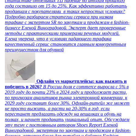
статистике отдельных ТЦ падение по итогам прошлого
года составило от 15 до 25%. Как эффективно работать
продавцам с покупателями в таких непростых условиях?
Подробно разбираем стратегии сервиса при низком
трафике с экспертом SR по закупкам и продажам в fashion-
бизнесе Еленой Виноградовой. Эксперт дает проверенные
методы с практическими примерами речевых модулей.
Елена уверена, что в условиях падающего трафика
качественный сервис становится главным конкурентным
преимуществом для обувной
Офлайн vs маркетплейсы: как выжить и
победить в 2026?
В России доля e commerce выросла с 5% в
2019 году до почти 23% в 2024 году и продолжает расти,
по прогнозам аналитиков рынка электронной коммерции, к
2029 году составит более 30%. Офлайн-ритейл же может
не просто выжить, а расти на 20-30% в год, если
перестанет предлагать одежду на вешалках и обувь на
полках, и начнет продавать уникальный опыт. Обсуждаем
эту тему с постоянным автором Shoes Report Еленой
Виноградовой, экспертом по закупкам и продажам в fashion-
бизнесе, автором блога для ритейла и байеров Fashion