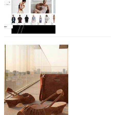
Компания BALLINA Guangzhou Lihuang Footwear
Co., Ltd., основанная в 2011 году и расположенная в
Гуанчжоу, столице моды Китая, является
профессиональной обувной компанией,
объединяющей разработку, производство и…
07.08.2026
763
На платформе Lamoda - новый раздел и
условия продвижения локальных
дизайнерских марок
Российский маркетплейс Lamoda решил обновить
раздел для продажи продукции локальных
дизайнерских марок одежды, обуви и аксессуаров.
Бренды также получат маркетинговую…
06.08.2026
956