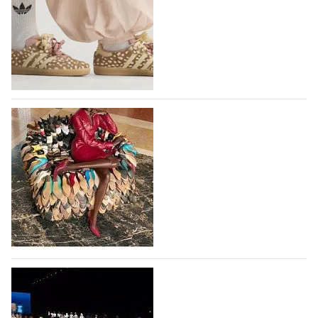
Вышли новые кроссовки Adidas Samba в
принте, имитирующем шкуру оленя
Использование анималистичных принтов в дизайне
кроссовок Adidas Samba началось с выпуска
коллаборации Adidas и Wales Bonner, в 2023 году
немецкий бренд выпустил кроссовки Samba в
леопардовом принте, и они имели…
10.08.2026
148
Итальянская Ferragamo вернулась к
прибыльности в первом полугодии 2026
года