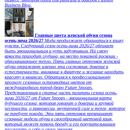
Business Blog.
Главные цвета женской обуви сезона
осень-зима 2026/27
Мода продолжает обращаться к языку
чувств. Следующий сезон осень-зима 2026/27 обещает
быть эмоциональным и чуть задумчивым. На смену
яркости приходит глубина, на место показной роскоши -
обволакивающее тепло. Пять главных оттенков женской
обуви отражают именно эти состояния: доверие к
естественности, внимание к фактуре и желание находить
красоту в нюансах. Обратимся к профессиональному
прогнозу сезонных остромодных цветов от
международного тренд-бюро Future Snoops.
Представленная в статье часть палитры сезона осень-
зима 2026/27 от Future Snoops - эмоциональная карта
будущего сезона, которая говорит о доверии и хрупкой
честности, о равновесии, внутренней силе и тепле, которое
не требует повода. Эти пять оттенков превращают
сезонные модели обуви в своеобразный цветовой язык,
который может помочь бренду и его покупательницам
рассказать о себе и своих эмоциях.