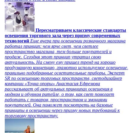
Пересматриваем классические стандарты
освещения торгового зала через призму современных
технологий
Еще вчера при освещении розничного магазина
работал принцип: чем ярче свет, чем светлее
пространство магазина, тем больше покупателей и
продаж. Сегодня этот принцип утратил свою
актуальность. На смену ему пришел тренд на хорошо
продуманную концепцию, грамотно используемое освещение,
правильно подобранные осветительные приборы. Эксперт
SR по освещению торговых пространств, светодизайнер
компании «Точка опоры» Анастасия Ефремова
рассказывает об актуальных принципах освещения в
модном и обувном ритейле, о том, как свет помогает
работать с товаром, пространством и эмоциями
покупателей. Она поможет посмотреть на базовые
принципы в освещении через призму новых требований к
торговому пространству.