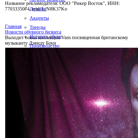
Название рекламодателя: ООО "Рикер Восток", ИНН:
7703335074, erid: LjN8K37Ko
Дизайн
Акценты
Главная
Тренды
Новости обувного бизнеса
Истории обуви
Выходит новая коллекция Vans посвященная британскому
музыканту Дэвиду Боуи
Производство