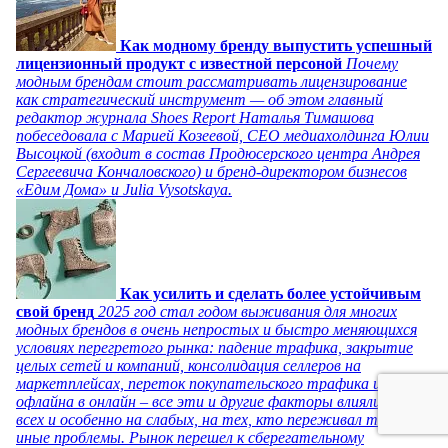
Как модному бренду выпустить успешный
лицензионный продукт с известной персоной
Почему
модным брендам стоит рассматривать лицензирование
как стратегический инструмент — об этом главный
редактор журнала Shoes Report Наталья Тимашова
побеседовала с Марией Козеевой, СЕО медиахолдинга Юлии
Высоцкой (входит в состав Продюсерского центра Андрея
Сергеевича Кончаловского) и бренд-директором бизнесов
«Едим Дома» и Julia Vysotskaya.
Как усилить и сделать более устойчивым
свой бренд
2025 год стал годом выживания для многих
модных брендов в очень непростых и быстро меняющихся
условиях перегретого рынка: падение трафика, закрытие
целых сетей и компаний, консолидация селлеров на
маркетплейсах, переток покупательского трафика из
офлайна в онлайн – все эти и другие факторы влияли на
всех и особенно на слабых, на тех, кто переживал те или
иные проблемы. Рынок перешел к сберегательному