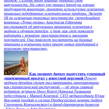
продаж. Сегодня этот принцип утратил свою
актуальность. На смену ему пришел тренд на хорошо
продуманную концепцию, грамотно используемое освещение,
правильно подобранные осветительные приборы. Эксперт
SR по освещению торговых пространств, светодизайнер
компании «Точка опоры» Анастасия Ефремова
рассказывает об актуальных принципах освещения в
модном и обувном ритейле, о том, как свет помогает
работать с товаром, пространством и эмоциями
покупателей. Она поможет посмотреть на базовые
принципы в освещении через призму новых требований к
торговому пространству.
Как модному бренду выпустить успешный
лицензионный продукт с известной персоной
Почему
модным брендам стоит рассматривать лицензирование
как стратегический инструмент — об этом главный
редактор журнала Shoes Report Наталья Тимашова
побеседовала с Марией Козеевой, СЕО медиахолдинга Юлии
Высоцкой (входит в состав Продюсерского центра Андрея
Сергеевича Кончаловского) и бренд-директором бизнесов
«Едим Дома» и Julia Vysotskaya.