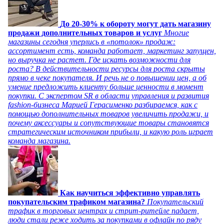
До 20-30% к обороту могут дать магазину
продажи дополнительных товаров и услуг
Многие
магазины сегодня уперлись в «потолок» продаж:
ассортимент есть, команда работает, маркетинг запущен,
но выручка не растет. Где искать возможности для
роста? В действительности ресурсы для роста скрыты
прямо в чеке покупателя. И речь не о повышении цен, а об
умение предложить клиенту больше ценности в момент
покупки. С экспертом SR в области управления и развития
fashion-бизнеса Марией Герасименко разбираемся, как с
помощью дополнительных товаров увеличить продажи, и
почему аксессуары и сопутствующие товары становятся
стратегическим источником прибыли, и какую роль играет
команда магазина.
Как научиться эффективно управлять
покупательским трафиком магазина?
Покупательский
трафик в торговых центрах и стрит-ритейле падает,
люди стали реже ходить за покупками в офлайн по ряду