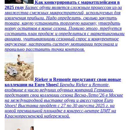
Как конкурировать с маркетплейсами в
2025 году
Бизнес обуви является сложным процессом из-за
множества смежных микростратегий, используемых для
извлечения прибыли. Надо определить, сколько закупить
товара, какую установить торговую наценку, утвердить
норму остатков в конце сезона. Помимо этого, требуется
составить план продаж и определиться с маркетинговыми
акциями, учитывающими сезонный спрос и конкурентное
окружение, настроить систему мотивации персонала и
правильно расставить точки контроля.
Rieker и Remonte представят свои новые
коллекции на Euro Shoes!
Бренды Rieker и Remonte,
входящие в число ведущих обувных компаний Германии,
представят свои коллекции сезона Весна-Лето’26 в Москве
на международной выставке обуви и аксессуаров Euro
Shoes! Выставка пройдет c 27 по 30 августа 2025 г. на
новой премиальной площадке в конгресс-центре ЦМТ на
Краснопресненской набережной.