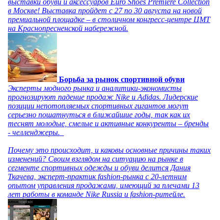
выставки обуви и аксессуаров Euro Shoes Premiere Collection
в Москве! Выставка пройдет с 27 по 30 августа на новой
премиальной площадке – в столичном конгресс-центре ЦМТ
на Краснопресненской набережной.
Борьба за рынок спортивной обуви
Эксперты модного рынка и аналитики-экономисты
прогнозируют падение продаж Nike и Adidas. Лидерские
позиции непотопляемых спортивных гигантов могут
серьезно пошатнуться в ближайшие годы, так как их
теснят молодые, смелые и активные конкуренты – бренды
- челленджеры.
Почему это происходит, и каковы основные причины таких
изменений? Своим взглядом на ситуацию на рынке в
сегменте спортивных одежды и обуви делится Дания
Ткачева, эксперт-практик fashion-рынка с 20-летним
опытом управления продажами, имеющий за плечами 13
лет работы в команде Nike Russia и fashion-ритейле.