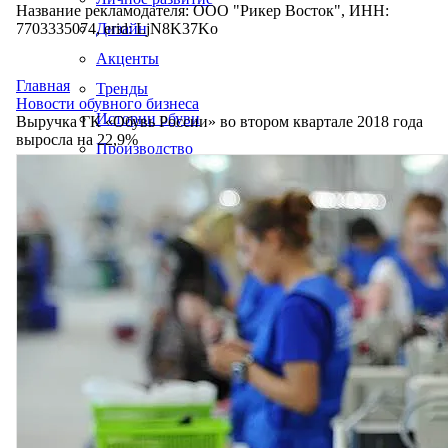
Название рекламодателя: ООО "Рикер Восток", ИНН:
7703335074, erid: LjN8K37Ko
Дизайн
Акценты
Главная
Тренды
Новости обувного бизнеса
Истории обуви
Выручка ГК «Обувь России» во втором квартале 2018 года
выросла на 22,9%
Производство