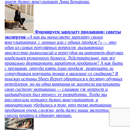
знает бизнес-консультант Анна Бочарова.
Формируем зарплату продавцов: советы
экспертов
«А как вы начисляете зарплату своим
консультантам, с личных или с общих продаж?» — это
один из самых популярных вопросов, вызывающих
множество разногласий и пересудов на интернет-форумах
владельцев розничного бизнеса. Действительно, как же
правильно формировать заработок продавцов? А как быть
с премиями, откуда взять план продаж, разрешать ли
сотрудникам покупать товар в магазине со скидками? В
поисках истины Shoes Report обратился к десятку обувных
ретейлеров, но ни одна компания не захотела раскрывать
свою систему мотивации — слишком уж непрост и
индивидуален был процесс ее разработки. Тогда мы
расспросили четырех бизнес-консультантов, и
окончательно убедились в том, что тема мотивации
продавцов очень сложна, ведь даже наши эксперты не
смогли прийти к единому мнению.