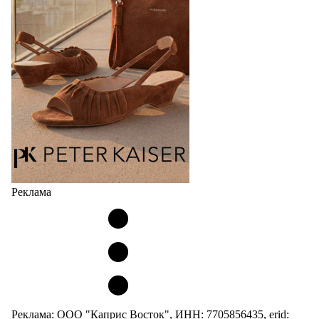
сникерины (гибридный вариант балеток и
кроссовок обтекаемой формы и с тонкой подошвой).
Но в модели Miu Miu Bubble присутствует еще и…
05.08.2026
2225
Реклама
Реклама: ООО "Каприс Восток", ИНН: 7705856435, erid: