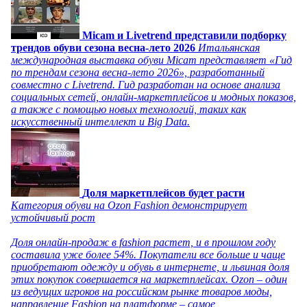
Micam и Livetrend представили подборку
трендов обуви сезона весна-лето 2026
Итальянская
международная выставка обуви Micam представляет «Гид
по трендам сезона весна-лето 2026», разработанный
совместно с Livetrend. Гид разработан на основе анализа
социальных сетей, онлайн-маркетплейсов и модных показов,
а также с помощью новых технологий, таких как
искусственный интеллект и Big Data.
Доля маркетплейсов будет расти
Категория обуви на Ozon Fashion демонстрирует
устойчивый рост
Доля онлайн-продаж в fashion растет, и в прошлом году
составила уже более 54%. Покупатели все больше и чаще
приобретают одежду и обувь в интернете, и львиная доля
этих покупок совершается на маркетплейсах. Ozon – один
из ведущих игроков на российском рынке товаров моды,
направление Fashion на платформе – самое