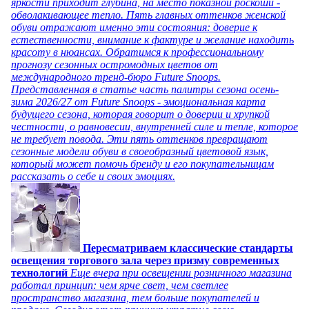
яркости приходит глубина, на место показной роскоши -
обволакивающее тепло. Пять главных оттенков женской
обуви отражают именно эти состояния: доверие к
естественности, внимание к фактуре и желание находить
красоту в нюансах. Обратимся к профессиональному
прогнозу сезонных остромодных цветов от
международного тренд-бюро Future Snoops.
Представленная в статье часть палитры сезона осень-
зима 2026/27 от Future Snoops - эмоциональная карта
будущего сезона, которая говорит о доверии и хрупкой
честности, о равновесии, внутренней силе и тепле, которое
не требует повода. Эти пять оттенков превращают
сезонные модели обуви в своеобразный цветовой язык,
который может помочь бренду и его покупательницам
рассказать о себе и своих эмоциях.
Пересматриваем классические стандарты
освещения торгового зала через призму современных
технологий
Еще вчера при освещении розничного магазина
работал принцип: чем ярче свет, чем светлее
пространство магазина, тем больше покупателей и