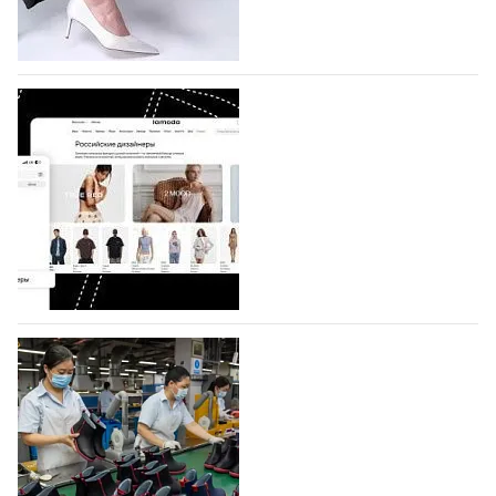
половину из них (494) прислали дизайнеры,
коллекции которых не были представлены в…
07.08.2026
483
BALLINA представит свои новинки на Euro
Shoes
Компания BALLINA Guangzhou Lihuang Footwear
Co., Ltd., основанная в 2011 году и расположенная в
Гуанчжоу, столице моды Китая, является
профессиональной обувной компанией,
объединяющей разработку, производство и…
07.08.2026
338
На платформе Lamoda - новый раздел и
условия продвижения локальных
дизайнерских марок
Российский маркетплейс Lamoda решил обновить
раздел для продажи продукции локальных