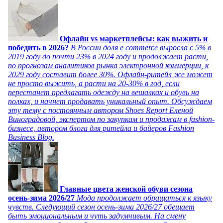
Офлайн vs маркетплейсы: как выжить и
победить в 2026?
В России доля e commerce выросла с 5% в
2019 году до почти 23% в 2024 году и продолжает расти,
по прогнозам аналитиков рынка электронной коммерции, к
2029 году составит более 30%. Офлайн-ритейл же может
не просто выжить, а расти на 20-30% в год, если
перестанет предлагать одежду на вешалках и обувь на
полках, и начнет продавать уникальный опыт. Обсуждаем
эту тему с постоянным автором Shoes Report Еленой
Виноградовой, экспертом по закупкам и продажам в fashion-
бизнесе, автором блога для ритейла и байеров Fashion
Business Blog.
Главные цвета женской обуви сезона
осень-зима 2026/27
Мода продолжает обращаться к языку
чувств. Следующий сезон осень-зима 2026/27 обещает
быть эмоциональным и чуть задумчивым. На смену