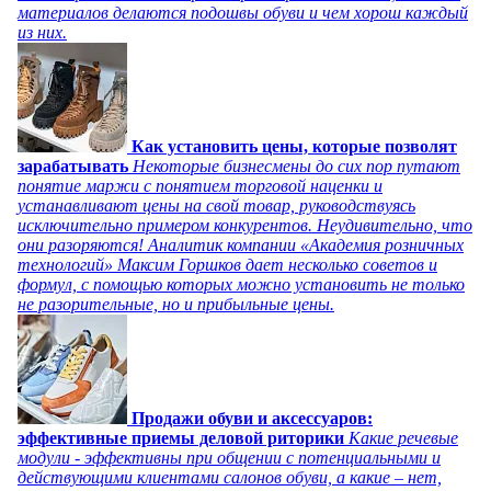
материалов делаются подошвы обуви и чем хорош каждый
из них.
Как установить цены, которые позволят
зарабатывать
Некоторые бизнесмены до сих пор путают
понятие маржи с понятием торговой наценки и
устанавливают цены на свой товар, руководствуясь
исключительно примером конкурентов. Неудивительно, что
они разоряются! Аналитик компании «Академия розничных
технологий» Максим Горшков дает несколько советов и
формул, с помощью которых можно установить не только
не разорительные, но и прибыльные цены.
Продажи обуви и аксессуаров:
эффективные приемы деловой риторики
Какие речевые
модули - эффективны при общении с потенциальными и
действующими клиентами салонов обуви, а какие – нет,