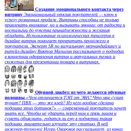
Создание эмоционального контакта через
витрину
Эмоциональный отклик покупателей — ключ к
успеху розничных продаж. Витрины способны не только
привлекать внимание, но и вызывать эмоции: от радости и
ностальгии до чувства принадлежности и желания
обладать. Использование психологических триггеров в
дизайне витрин помогает превратить прохожего в
покупателя. Эксперт SR по визуальному мерчандайзингу и
ритейл-дизайну Виктор Малыгин рассказывает о подходах
в концепции оформления витрин и актуальных темах и
сюжетах для презентации товара в витринах.
Обувной ликбез: из чего делаются обувные
подошвы
«Чем отличается ТЭП от ЭВА? Что мне сулит
тунит? ПВХ — это же клей? Из чего вообще сделана
подошва этих ботинок?» — современный покупатель хочет
знать все. Чтобы не ударить перед ним в грязь лицом и
суметь объяснить, годится ли ему в подметки такая
подошва, внимательно изучите эту статью. В ней
инженер-технолог Игорь Окороков рассказывает, из каких