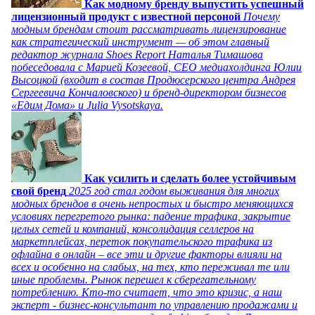
Как модному бренду выпустить успешный
лицензионный продукт с известной персоной
Почему
модным брендам стоит рассматривать лицензирование
как стратегический инструмент — об этом главный
редактор журнала Shoes Report Наталья Тимашова
побеседовала с Марией Козеевой, СЕО медиахолдинга Юлии
Высоцкой (входит в состав Продюсерского центра Андрея
Сергеевича Кончаловского) и бренд-директором бизнесов
«Едим Дома» и Julia Vysotskaya.
Как усилить и сделать более устойчивым
свой бренд
2025 год стал годом выживания для многих
модных брендов в очень непростых и быстро меняющихся
условиях перегретого рынка: падение трафика, закрытие
целых сетей и компаний, консолидация селлеров на
маркетплейсах, переток покупательского трафика из
офлайна в онлайн – все эти и другие факторы влияли на
всех и особенно на слабых, на тех, кто переживал те или
иные проблемы. Рынок перешел к сберегательному
потреблению. Кто-то считает, что это кризис, а наш
эксперт - бизнес-консультант по управлению продажами и