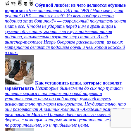
Обувной ликбез: из чего делаются обувные
подошвы
«Чем отличается ТЭП от ЭВА? Что мне сулит
тунит? ПВХ — это же клей? Из чего вообще сделана
подошва этих ботинок?» — современный покупатель хочет
знать все. Чтобы не ударить перед ним в грязь лицом и
суметь объяснить, годится ли ему в подметки такая
подошва, внимательно изучите эту статью. В ней
инженер-технолог Игорь Окороков рассказывает, из каких
материалов делаются подошвы обуви и чем хорош каждый
из них.
Как установить цены, которые позволят
зарабатывать
Некоторые бизнесмены до сих пор путают
понятие маржи с понятием торговой наценки и
устанавливают цены на свой товар, руководствуясь
исключительно примером конкурентов. Неудивительно, что
они разоряются! Аналитик компании «Академия розничных
технологий» Максим Горшков дает несколько советов и
формул, с помощью которых можно установить не только
не разорительные, но и прибыльные цены.