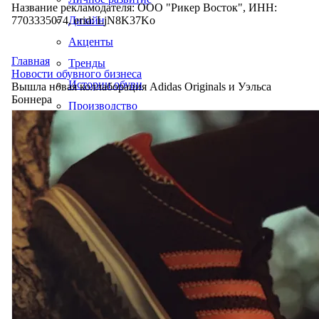
Название рекламодателя: ООО "Рикер Восток", ИНН:
7703335074, erid: LjN8K37Ko
Дизайн
Акценты
Главная
Тренды
Новости обувного бизнеса
Истории обуви
Вышла новая коллаборация Adidas Originals и Уэльса
Боннера
Производство