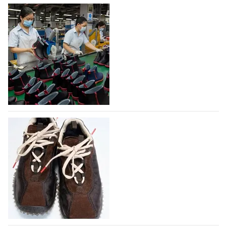
На платформе Lamoda - новый раздел и
условия продвижения локальных
дизайнерских марок
Российский маркетплейс Lamoda решил обновить
раздел для продажи продукции локальных
дизайнерских марок одежды, обуви и аксессуаров.
Бренды также получат маркетинговую…
06.08.2026
811
Объем мирового производства обуви в
2025 году практически не увеличился
В 2025 году мировое производство обуви
практически не изменилось, зафиксировав
незначительный рост на 0,1% до 24,6 млрд пар, -
данные опубликованы в аналитическом вестнике
«Всемирный ежегодник обуви 2026», Португальской
ассоциацией…