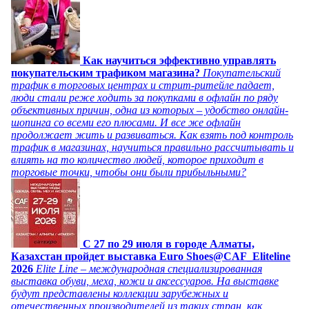
Как научиться эффективно управлять
покупательским трафиком магазина?
Покупательский
трафик в торговых центрах и стрит-ритейле падает,
люди стали реже ходить за покупками в офлайн по ряду
объективных причин, одна из которых – удобство онлайн-
шопинга со всеми его плюсами. И все же офлайн
продолжает жить и развиваться. Как взять под контроль
трафик в магазинах, научиться правильно рассчитывать и
влиять на то количество людей, которое приходит в
торговые точки, чтобы они были прибыльными?
C 27 по 29 июля в городе Алматы,
Казахстан пройдет выставка Euro Shoes@CAF_Eliteline
2026
Elite Line – международная специализированная
выставка обуви, меха, кожи и аксессуаров. На выставке
будут представлены коллекции зарубежных и
отечественных производителей из таких стран, как