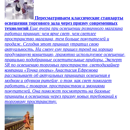
Пересматриваем классические стандарты
освещения торгового зала через призму современных
технологий
Еще вчера при освещении розничного магазина
работал принцип: чем ярче свет, чем светлее
пространство магазина, тем больше покупателей и
продаж. Сегодня этот принцип утратил свою
актуальность. На смену ему пришел тренд на хорошо
продуманную концепцию, грамотно используемое освещение,
правильно подобранные осветительные приборы. Эксперт
SR по освещению торговых пространств, светодизайнер
компании «Точка опоры» Анастасия Ефремова
рассказывает об актуальных принципах освещения в
модном и обувном ритейле, о том, как свет помогает
работать с товаром, пространством и эмоциями
покупателей. Она поможет посмотреть на базовые
принципы в освещении через призму новых требований к
торговому пространству.