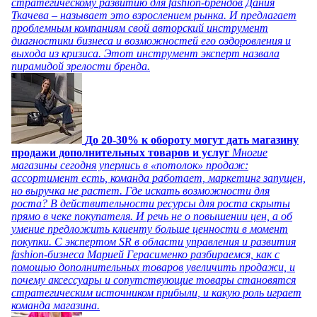
стратегическому развитию для fashion-брендов Дания
Ткачева – называет это взрослением рынка. И предлагает
проблемным компаниям свой авторский инструмент
диагностики бизнеса и возможностей его оздоровления и
выхода из кризиса. Этот инструмент эксперт назвала
пирамидой зрелости бренда.
До 20-30% к обороту могут дать магазину
продажи дополнительных товаров и услуг
Многие
магазины сегодня уперлись в «потолок» продаж:
ассортимент есть, команда работает, маркетинг запущен,
но выручка не растет. Где искать возможности для
роста? В действительности ресурсы для роста скрыты
прямо в чеке покупателя. И речь не о повышении цен, а об
умение предложить клиенту больше ценности в момент
покупки. С экспертом SR в области управления и развития
fashion-бизнеса Марией Герасименко разбираемся, как с
помощью дополнительных товаров увеличить продажи, и
почему аксессуары и сопутствующие товары становятся
стратегическим источником прибыли, и какую роль играет
команда магазина.