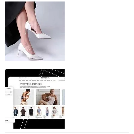
На участие в Московской неделе моды
подано 1047 заявок
На участие в седьмой Московской неделе моды,
которая пройдет в российской столице с 26 сентября
по 1 октября, уже подано 1047 заявок. Примерно
половину из них (494) прислали дизайнеры,
коллекции которых не были представлены в…
07.08.2026
759
BALLINA представит свои новинки на Euro
Shoes
Компания BALLINA Guangzhou Lihuang Footwear
Co., Ltd., основанная в 2011 году и расположенная в
Гуанчжоу, столице моды Китая, является
профессиональной обувной компанией,
объединяющей разработку, производство и…
07.08.2026
628