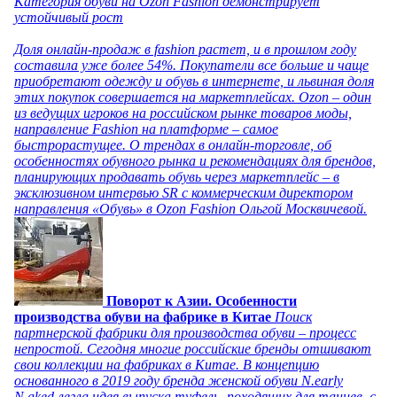
Категория обуви на Ozon Fashion демонстрирует
устойчивый рост
Доля онлайн-продаж в fashion растет, и в прошлом году
составила уже более 54%. Покупатели все больше и чаще
приобретают одежду и обувь в интернете, и львиная доля
этих покупок совершается на маркетплейсах. Ozon – один
из ведущих игроков на российском рынке товаров моды,
направление Fashion на платформе – самое
быстрорастущее. О трендах в онлайн-торговле, об
особенностях обувного рынка и рекомендациях для брендов,
планирующих продавать обувь через маркетплейс – в
эксклюзивном интервью SR с коммерческим директором
направления «Обувь» в Ozon Fashion Ольгой Москвичевой.
Поворот к Азии. Особенности
производства обуви на фабрике в Китае
Поиск
партнерской фабрики для производства обуви – процесс
непростой. Сегодня многие российские бренды отшивают
свои коллекции на фабриках в Китае. В концепцию
основанного в 2019 году бренда женской обуви N.early
N.aked легла идея выпуска туфель, походящих для танцев, с