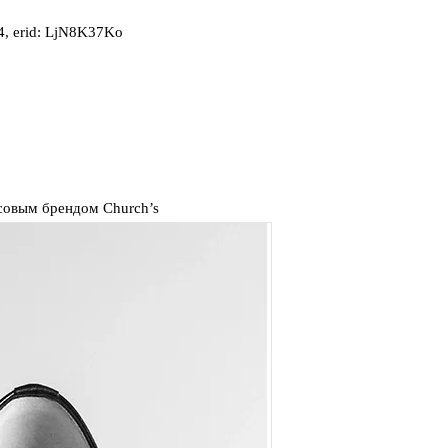
, erid: LjN8K37Ko
совым брендом Church’s