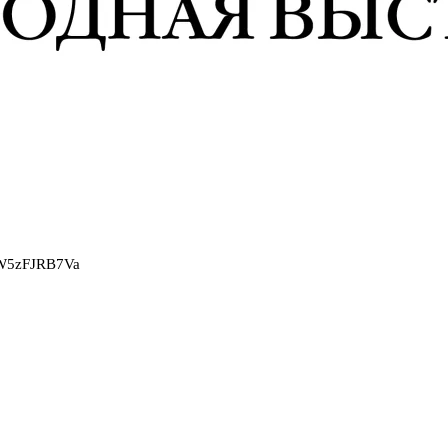
2W5zFJRB7Va