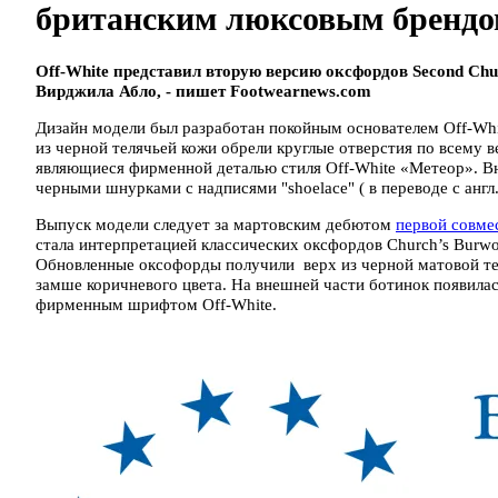
британским люксовым брендо
Off-White представил вторую версию оксфордов Second C
Вирджила Абло, - пишет Footwearnews.com
Дизайн модели был разработан покойным основателем Off-Whi
из черной телячьей кожи обрели круглые отверстия по всему
являющиеся фирменной деталью стиля Off-White «Метеор». В
черными шнурками с надписями "shoelace" ( в переводе с англ.
Выпуск модели следует за мартовским дебютом
первой совме
стала интерпретацией классических оксфордов Church’s Burwo
Обновленные оксофорды получили верх из черной матовой те
замше коричневого цвета. На внешней части ботинок появилас
фирменным шрифтом Off-White.