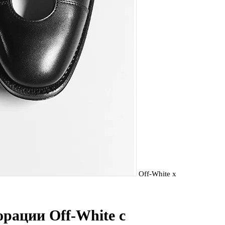
Off-White x
рации Off-White с