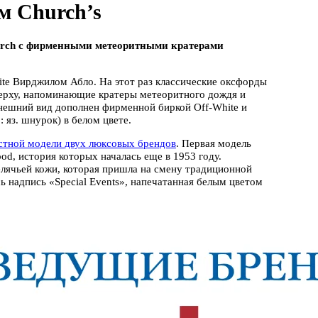
м Church’s
hurch с фирменными метеоритными кратерами
te Вирджилом Абло. На этот раз классические оксфорды
 верху, напоминающие кратеры метеоритного дождя и
нешний вид дополнен фирменной биркой Off-White и
: яз. шнурок) в белом цвете.
стной модели двух люксовых брендов
. Первая модель
od, история которых началась еще в 1953 году.
лячьей кожи, которая пришла на смену традиционной
ь надпись «Special Events», напечатанная белым цветом