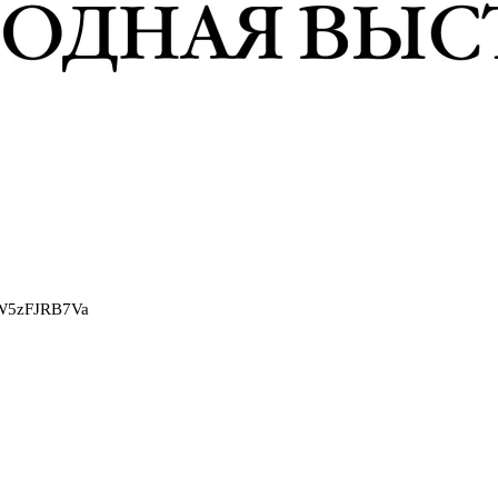
2W5zFJRB7Va