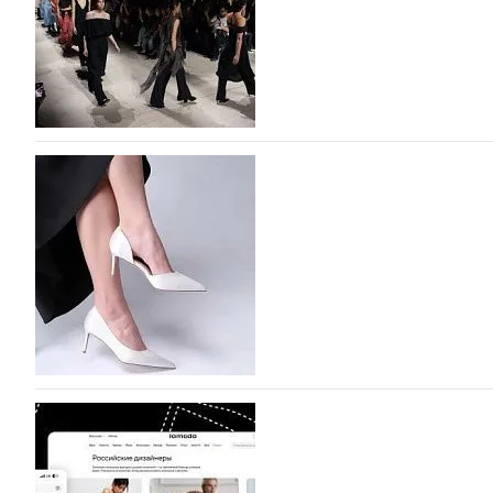
На участие в Московской неделе моды подано
На участие в седьмой Московской неделе моды, которая
октября, уже подано 1047 заявок. Примерно половину и
которых не были представлены в…
07.08.2026
557
BALLINA представит свои новинки на Euro Sh
Компания BALLINA Guangzhou Lihuang Footwear Co., Ltd
Гуанчжоу, столице моды Китая, является профессиона