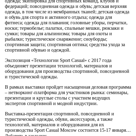
одежда; экипировка для спортивных команд, клубов и
федераций; повседневная одежда и обувь; детская верхняя
одежда, в том числе из мембранных тканей; детская одежда
и обувь для спорта и активного отдыха; одежда для
фитнеса; одежда для плавания; головные уборы, перчатки,
носки; термобелье; палатки, спальные мешки, рюкзаки и
сумки; товары для альпинизма; товары для охоты и
рыбалки; туристическое снаряжение; сноуборды;
спортивная защита; спортивная оптика; средства ухода за
спортивной обувью и одеждой.
Экспозиция «Технологии Sport Casual» с 2017 года
объединяет презентации технологий, материалов и
оборудования для производства спортивной, повседневной
и туристической одежды.
В рамках выставки пройдет насыщенная деловая программа
– нетворкинг-платформа для участников рынка: семинары,
презентации и круглые столы с участием ведущих
экспертов спортивной и модной индустрии.
Выставка-презентация спортивной, повседневной и
туристической одежды, обуви, аксессуаров, а также
технологий, материалов и оборудования для их
производства Sport Casual Moscow состоится 15-17 января…
Добавить в закладки: