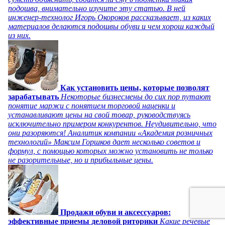
подошва, внимательно изучите эту статью. В ней
инженер-технолог Игорь Окороков рассказывает, из каких
материалов делаются подошвы обуви и чем хорош каждый
из них.
Как установить цены, которые позволят
зарабатывать
Некоторые бизнесмены до сих пор путают
понятие маржи с понятием торговой наценки и
устанавливают цены на свой товар, руководствуясь
исключительно примером конкурентов. Неудивительно, что
они разоряются! Аналитик компании «Академия розничных
технологий» Максим Горшков дает несколько советов и
формул, с помощью которых можно установить не только
не разорительные, но и прибыльные цены.
Продажи обуви и аксессуаров:
эффективные приемы деловой риторики
Какие речевые