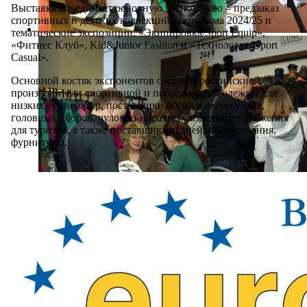
Выставка объединяет основную экспозицию – предзаказ
спортивных и детских коллекций осень-зима 2024/25 и
тематические экспозиции: «Экипировка/Sport Equip»,
«Фитнес Клуб», Kid&Junior Fashion и «Технологии Sport
Casual».
Основной костяк экспонентов составят российские
производители спортивной и повседневной одежды для
низких температур, поставщики обуви и аксессуаров,
головных уборов, чулочно-носочных изделий, снаряжения
для туризма, а также поставщики тканей, оборудования,
фурнитуры.