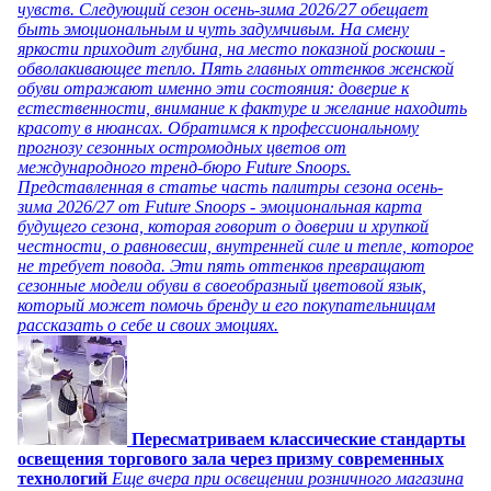
чувств. Следующий сезон осень-зима 2026/27 обещает
быть эмоциональным и чуть задумчивым. На смену
яркости приходит глубина, на место показной роскоши -
обволакивающее тепло. Пять главных оттенков женской
обуви отражают именно эти состояния: доверие к
естественности, внимание к фактуре и желание находить
красоту в нюансах. Обратимся к профессиональному
прогнозу сезонных остромодных цветов от
международного тренд-бюро Future Snoops.
Представленная в статье часть палитры сезона осень-
зима 2026/27 от Future Snoops - эмоциональная карта
будущего сезона, которая говорит о доверии и хрупкой
честности, о равновесии, внутренней силе и тепле, которое
не требует повода. Эти пять оттенков превращают
сезонные модели обуви в своеобразный цветовой язык,
который может помочь бренду и его покупательницам
рассказать о себе и своих эмоциях.
Пересматриваем классические стандарты
освещения торгового зала через призму современных
технологий
Еще вчера при освещении розничного магазина