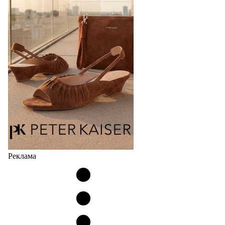
Популярный силуэт бренда,1999 года выпуска,
соответствует сегодняшнему тренду на
сникерины (гибридный вариант балеток и
кроссовок обтекаемой формы и с тонкой подошвой).
Но в модели Miu Miu Bubble присутствует еще и…
05.08.2026
2314
Реклама