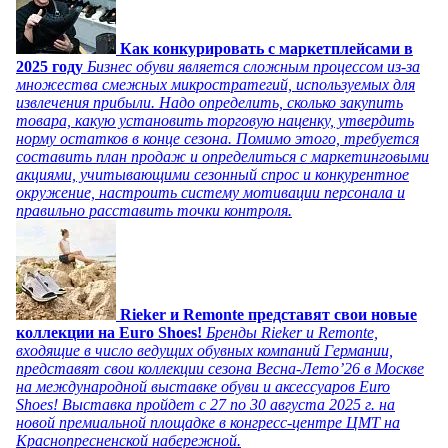
Как конкурировать с маркетплейсами в
2025 году
Бизнес обуви является сложным процессом из-за
множества смежных микростратегий, используемых для
извлечения прибыли. Надо определить, сколько закупить
товара, какую установить торговую наценку, утвердить
норму остатков в конце сезона. Помимо этого, требуется
составить план продаж и определиться с маркетинговыми
акциями, учитывающими сезонный спрос и конкурентное
окружение, настроить систему мотивации персонала и
правильно расставить точки контроля.
Rieker и Remonte представят свои новые
коллекции на Euro Shoes!
Бренды Rieker и Remonte,
входящие в число ведущих обувных компаний Германии,
представят свои коллекции сезона Весна-Лето’26 в Москве
на международной выставке обуви и аксессуаров Euro
Shoes! Выставка пройдет c 27 по 30 августа 2025 г. на
новой премиальной площадке в конгресс-центре ЦМТ на
Краснопресненской набережной.