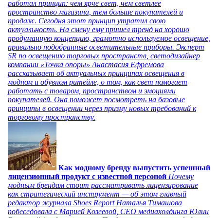
работал принцип: чем ярче свет, чем светлее
пространство магазина, тем больше покупателей и
продаж. Сегодня этот принцип утратил свою
актуальность. На смену ему пришел тренд на хорошо
продуманную концепцию, грамотно используемое освещение,
правильно подобранные осветительные приборы. Эксперт
SR по освещению торговых пространств, светодизайнер
компании «Точка опоры» Анастасия Ефремова
рассказывает об актуальных принципах освещения в
модном и обувном ритейле, о том, как свет помогает
работать с товаром, пространством и эмоциями
покупателей. Она поможет посмотреть на базовые
принципы в освещении через призму новых требований к
торговому пространству.
Как модному бренду выпустить успешный
лицензионный продукт с известной персоной
Почему
модным брендам стоит рассматривать лицензирование
как стратегический инструмент — об этом главный
редактор журнала Shoes Report Наталья Тимашова
побеседовала с Марией Козеевой, СЕО медиахолдинга Юлии