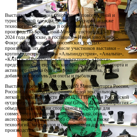
Выставка-презентация спортивной, повседневной и
туристической одежды, обуви, аксессуаров, а также
технологий, материалов и оборудования для их
производства Sport Casual Moscow состоится 15-17 января
2024 года в Москве, в гостинице «Измайлово Альфа».
Фокус по традиции – на российских брендах-
производителях, также в числе участников выставки –
крупные дистрибьюторы «Альпиндустрия», «Анальпа»,
«КАНТ», «Примальп», «Ленальпспорт», «Трасса»,
представляющие европейские бренды. Обувь для спорта и
активного отдыха будет широко представлена, и к ней
добавится еще обувь для охоты и рыбалки.
Выставка проходит при поддержке Минпромторга России,
Российского союза предпринимателей текстильной и
легкой промышленности (СОЮЗЛЕГПРОМ) и Российской
оутдор-группы (Russian Outdoor Group). Цель меропряития -
объединить компании спортивной индустрии для
совместного проведения заказов одежды, обуви,
аксессуаров, туристического снаряжения, а также
технологий, материалов и оборудования для их
производства.