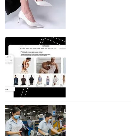
которая пройдет в российской столице с 26 сентября
по 1 октября, уже подано 1047 заявок. Примерно
половину из них (494) прислали дизайнеры,
коллекции которых не были представлены в…
07.08.2026
519
BALLINA представит свои новинки на Euro
Shoes
Компания BALLINA Guangzhou Lihuang Footwear
Co., Ltd., основанная в 2011 году и расположенная в
Гуанчжоу, столице моды Китая, является
профессиональной обувной компанией,
объединяющей разработку, производство и…
07.08.2026
377
На платформе Lamoda - новый раздел и
условия продвижения локальных
дизайнерских марок