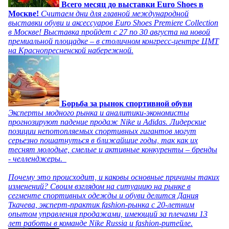
Всего месяц до выставки Euro Shoes в
Москве!
Считаем дни для главной международной
выставки обуви и аксессуаров Euro Shoes Premiere Collection
в Москве! Выставка пройдет с 27 по 30 августа на новой
премиальной площадке – в столичном конгресс-центре ЦМТ
на Краснопресненской набережной.
Борьба за рынок спортивной обуви
Эксперты модного рынка и аналитики-экономисты
прогнозируют падение продаж Nike и Adidas. Лидерские
позиции непотопляемых спортивных гигантов могут
серьезно пошатнуться в ближайшие годы, так как их
теснят молодые, смелые и активные конкуренты – бренды
- челленджеры.
Почему это происходит, и каковы основные причины таких
изменений? Своим взглядом на ситуацию на рынке в
сегменте спортивных одежды и обуви делится Дания
Ткачева, эксперт-практик fashion-рынка с 20-летним
опытом управления продажами, имеющий за плечами 13
лет работы в команде Nike Russia и fashion-ритейле.