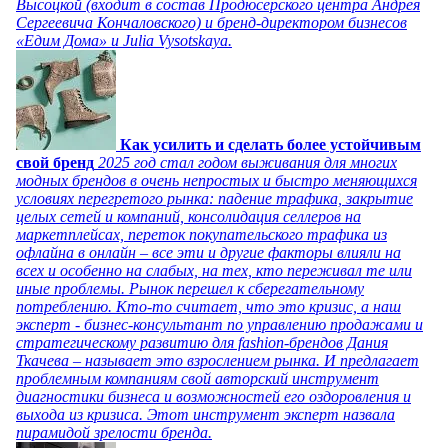
Высоцкой (входит в состав Продюсерского центра Андрея
Сергеевича Кончаловского) и бренд-директором бизнесов
«Едим Дома» и Julia Vysotskaya.
Как усилить и сделать более устойчивым
свой бренд
2025 год стал годом выживания для многих
модных брендов в очень непростых и быстро меняющихся
условиях перегретого рынка: падение трафика, закрытие
целых сетей и компаний, консолидация селлеров на
маркетплейсах, переток покупательского трафика из
офлайна в онлайн – все эти и другие факторы влияли на
всех и особенно на слабых, на тех, кто переживал те или
иные проблемы. Рынок перешел к сберегательному
потреблению. Кто-то считает, что это кризис, а наш
эксперт - бизнес-консультант по управлению продажами и
стратегическому развитию для fashion-брендов Дания
Ткачева – называет это взрослением рынка. И предлагает
проблемным компаниям свой авторский инструмент
диагностики бизнеса и возможностей его оздоровления и
выхода из кризиса. Этот инструмент эксперт назвала
пирамидой зрелости бренда.