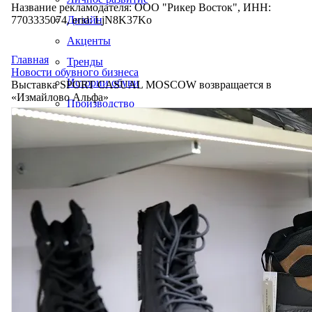
Название рекламодателя: ООО "Рикер Восток", ИНН:
7703335074, erid: LjN8K37Ko
Дизайн
Акценты
Главная
Тренды
Новости обувного бизнеса
Истории обуви
Выставка SPORT CASUAL MOSCOW возвращается в
«Измайлово Альфа»
Производство