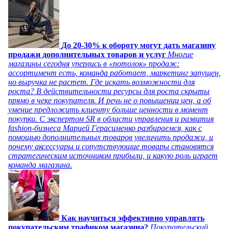
До 20-30% к обороту могут дать магазину
продажи дополнительных товаров и услуг
Многие
магазины сегодня уперлись в «потолок» продаж:
ассортимент есть, команда работает, маркетинг запущен,
но выручка не растет. Где искать возможности для
роста? В действительности ресурсы для роста скрыты
прямо в чеке покупателя. И речь не о повышении цен, а об
умение предложить клиенту больше ценности в момент
покупки. С экспертом SR в области управления и развития
fashion-бизнеса Марией Герасименко разбираемся, как с
помощью дополнительных товаров увеличить продажи, и
почему аксессуары и сопутствующие товары становятся
стратегическим источником прибыли, и какую роль играет
команда магазина.
Как научиться эффективно управлять
покупательским трафиком магазина?
Покупательский