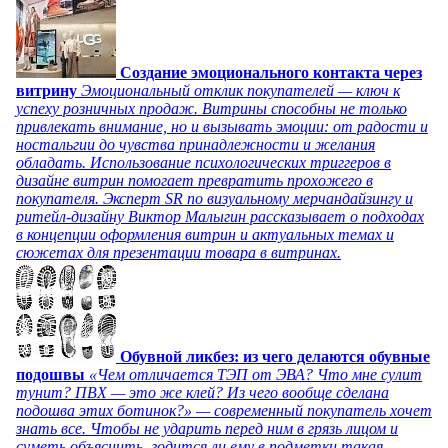
Создание эмоционального контакта через
витрину
Эмоциональный отклик покупателей — ключ к
успеху розничных продаж. Витрины способны не только
привлекать внимание, но и вызывать эмоции: от радости и
ностальгии до чувства принадлежности и желания
обладать. Использование психологических триггеров в
дизайне витрин помогает превратить прохожего в
покупателя. Эксперт SR по визуальному мерчандайзингу и
ритейл-дизайну Виктор Малыгин рассказывает о подходах
в концепции оформления витрин и актуальных темах и
сюжетах для презентации товара в витринах.
Обувной ликбез: из чего делаются обувные
подошвы
«Чем отличается ТЭП от ЭВА? Что мне сулит
тунит? ПВХ — это же клей? Из чего вообще сделана
подошва этих ботинок?» — современный покупатель хочет
знать все. Чтобы не ударить перед ним в грязь лицом и
суметь объяснить, годится ли ему в подметки такая