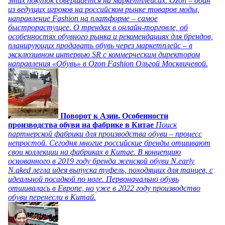
этих покупок совершается на маркетплейсах. Ozon – один
из ведущих игроков на российском рынке товаров моды,
направление Fashion на платформе – самое
быстрорастущее. О трендах в онлайн-торговле, об
особенностях обувного рынка и рекомендациях для брендов,
планирующих продавать обувь через маркетплейс – в
эксклюзивном интервью SR с коммерческим директором
направления «Обувь» в Ozon Fashion Ольгой Москвичевой.
Поворот к Азии. Особенности
производства обуви на фабрике в Китае
Поиск
партнерской фабрики для производства обуви – процесс
непростой. Сегодня многие российские бренды отшивают
свои коллекции на фабриках в Китае. В концепцию
основанного в 2019 году бренда женской обуви N.early
N.aked легла идея выпуска туфель, походящих для танцев, с
идеальной посадкой по ноге. Первоначально обувь
отшивалась в Европе, но уже в 2022 году производство
обуви перенесли в Китай.