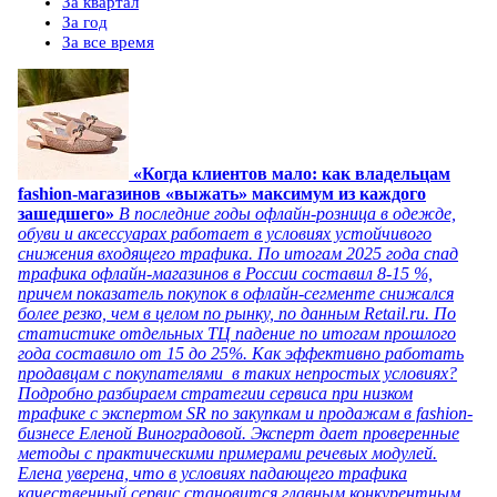
За квартал
За год
За все время
«Когда клиентов мало: как владельцам
fashion-магазинов «выжать» максимум из каждого
зашедшего»
В последние годы офлайн-розница в одежде,
обуви и аксессуарах работает в условиях устойчивого
снижения входящего трафика. По итогам 2025 года спад
трафика офлайн-магазинов в России составил 8-15 %,
причем показатель покупок в офлайн-сегменте снижался
более резко, чем в целом по рынку, по данным Retail.ru. По
статистике отдельных ТЦ падение по итогам прошлого
года составило от 15 до 25%. Как эффективно работать
продавцам с покупателями в таких непростых условиях?
Подробно разбираем стратегии сервиса при низком
трафике с экспертом SR по закупкам и продажам в fashion-
бизнесе Еленой Виноградовой. Эксперт дает проверенные
методы с практическими примерами речевых модулей.
Елена уверена, что в условиях падающего трафика
качественный сервис становится главным конкурентным