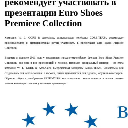
рекомендует участвовать в
презентации Euro Shoes
Premiere Collection
Компания W. L. GORE & Associates, выпускающая мембраны GORE-TEX®, рекомендует
производителям и дистрибьюторам обуви участвовать в презентации Euro Shoes Premiere
Collectio
n
.
Впервые в феврале 2011 года у презентации западно-европейских брендов
Euro
Shoes
Premiere
Collection
, два раза в год проходящей в Москве, появился официальный спонсор – им стала
компания W. L. GORE & Associates, выпускающая мембраны GORE-TEX®. Изначально они
создавались для использования в космосе, сейчас применяются для одежды, обуви и аксессуаров.
Образцы обуви с мембранами GORE-TEX® все посетители смогли оценить в новых осенне-
зимних коллекциях многих участников презентации.