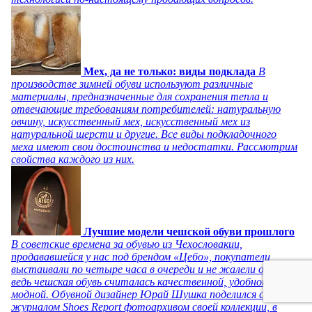
Мех, да не только: виды подклада
В
производстве зимней обуви используют различные
материалы, предназначенные для сохранения тепла и
отвечающие требованиям потребителей: натуральную
овчину, искусственный мех, искусственный мех из
натуральной шерсти и другие. Все виды подкладочного
меха имеют свои достоинства и недостатки. Рассмотрим
свойства каждого из них.
Лучшие модели чешской обуви прошлого
В советские времена за обувью из Чехословакии,
продававшейся у нас под брендом «Цебо», покупатели
выстаивали по четыре часа в очереди и не жалели об этом,
ведь чешская обувь считалась качественной, удобной и
модной. Обувной дизайнер Юрай Шушка поделился с
журналом Shoes Report фотоархивом своей коллекции, в