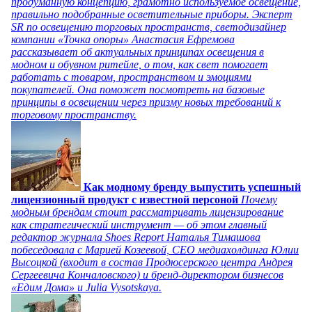
продуманную концепцию, грамотно используемое освещение,
правильно подобранные осветительные приборы. Эксперт
SR по освещению торговых пространств, светодизайнер
компании «Точка опоры» Анастасия Ефремова
рассказывает об актуальных принципах освещения в
модном и обувном ритейле, о том, как свет помогает
работать с товаром, пространством и эмоциями
покупателей. Она поможет посмотреть на базовые
принципы в освещении через призму новых требований к
торговому пространству.
Как модному бренду выпустить успешный
лицензионный продукт с известной персоной
Почему
модным брендам стоит рассматривать лицензирование
как стратегический инструмент — об этом главный
редактор журнала Shoes Report Наталья Тимашова
побеседовала с Марией Козеевой, СЕО медиахолдинга Юлии
Высоцкой (входит в состав Продюсерского центра Андрея
Сергеевича Кончаловского) и бренд-директором бизнесов
«Едим Дома» и Julia Vysotskaya.