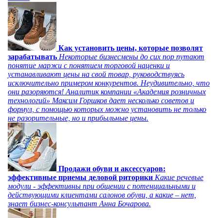
Как установить цены, которые позволят
зарабатывать
Некоторые бизнесмены до сих пор путают
понятие маржи с понятием торговой наценки и
устанавливают цены на свой товар, руководствуясь
исключительно примером конкурентов. Неудивительно, что
они разоряются! Аналитик компании «Академия розничных
технологий» Максим Горшков дает несколько советов и
формул, с помощью которых можно установить не только
не разорительные, но и прибыльные цены.
Продажи обуви и аксессуаров:
эффективные приемы деловой риторики
Какие речевые
модули - эффективны при общении с потенциальными и
действующими клиентами салонов обуви, а какие – нет,
знает бизнес-консультант Анна Бочарова.