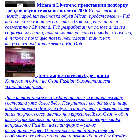
Micam и Livetrend представили подборку
трендов обуви сезона весна-лето 2026
Итальянская
международная выставка обуви Micam представляет «Гид
по трендам сезона весна-лето 2026», разработанный
совместно с Livetrend. Гид разработан на основе анализа
социальных сетей, онлайн-маркетплейсов и модных показов,
а также с помощью новых технологий, таких как
искусственный интеллект и Big Data.
Доля маркетплейсов будет расти
Категория обуви на Ozon Fashion демонстрирует
устойчивый рост
Доля онлайн-продаж в fashion растет, и в прошлом году
составила уже более 54%. Покупатели все больше и чаще
приобретают одежду и обувь в интернете, и львиная доля
этих покупок совершается на маркетплейсах. Ozon – один
из ведущих игроков на российском рынке товаров моды,
направление Fashion на платформе – самое
быстрорастущее. О трендах в онлайн-торговле, об
особенностях обувного рынка и рекомендациях для брендов,