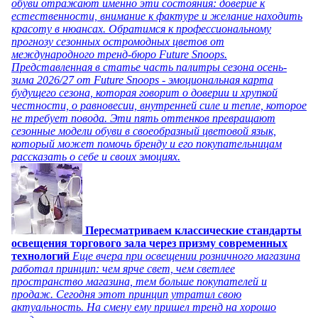
обуви отражают именно эти состояния: доверие к
естественности, внимание к фактуре и желание находить
красоту в нюансах. Обратимся к профессиональному
прогнозу сезонных остромодных цветов от
международного тренд-бюро Future Snoops.
Представленная в статье часть палитры сезона осень-
зима 2026/27 от Future Snoops - эмоциональная карта
будущего сезона, которая говорит о доверии и хрупкой
честности, о равновесии, внутренней силе и тепле, которое
не требует повода. Эти пять оттенков превращают
сезонные модели обуви в своеобразный цветовой язык,
который может помочь бренду и его покупательницам
рассказать о себе и своих эмоциях.
Пересматриваем классические стандарты
освещения торгового зала через призму современных
технологий
Еще вчера при освещении розничного магазина
работал принцип: чем ярче свет, чем светлее
пространство магазина, тем больше покупателей и
продаж. Сегодня этот принцип утратил свою
актуальность. На смену ему пришел тренд на хорошо