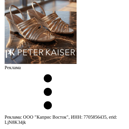
кроссовок обтекаемой формы и с тонкой подошвой).
Но в модели Miu Miu Bubble присутствует еще и…
05.08.2026
2907
Реклама
Реклама: ООО "Каприс Восток", ИНН: 7705856435, erid:
LjN8K34jk