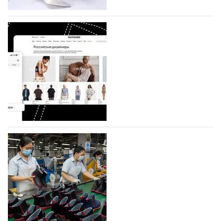
коллекции которых не были представлены в…
07.08.2026
618
BALLINA представит свои новинки на Euro
Shoes
Компания BALLINA Guangzhou Lihuang Footwear
Co., Ltd., основанная в 2011 году и расположенная в
Гуанчжоу, столице моды Китая, является
профессиональной обувной компанией,
объединяющей разработку, производство и…
07.08.2026
476
На платформе Lamoda - новый раздел и
условия продвижения локальных
дизайнерских марок
Российский маркетплейс Lamoda решил обновить
раздел для продажи продукции локальных
дизайнерских марок одежды, обуви и аксессуаров.