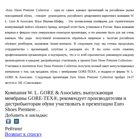
«Euro Shoes Premiere Collection – одна из самых важных презентаций на российском рынке
повседневной обуви, - говорит руководитель российского департамента маркетинга компании W.
L. Gore & Associates Илья Ищенко-Шефер, - Это великолепная платформа для стратегических
коммуникаций любого обувного бренда, который хочет быть успешным в России. Наша компания
впервые в феврале стала генеральным спонсором презентации, и это решение было для нас очень
важным. Мы рады полученной возможности обратиться напрямую к тысячам российских
обувных ретейлеров, налаживая бизнес-контакты. В следующем году мы готовы продолжить
сотрудничество с презентацией, углубляя и расширяя его. Я бы хотел особо отметить
профессионализм организаторов и подчеркнуть, что я со всей серьезностью рекомендую каждому
производителю и каждому дистрибьютору участвовать в проекте Euro Shoes Premiere Collection».
Участники и посетители Euro Shoes Premiere Collection получили полный пакет консультационных
материалов о том, как продавать обувь с мембранами GORE-TEX®, и подарки от фирмы W. L.
GORE & Associates.
Следующая презентация
Euro
Shoes
Premiere
Collection
пройдет 24-27
августа в ЭЦ «Сокольники».
Компания W. L. GORE & Associates, выпускающая
мембраны GORE-TEX®, рекомендует производителям и
дистрибьюторам обуви участвовать в презентации Euro
Shoes Premiere…
Добавить в закладки:
Рейтинг
Возврат к списку