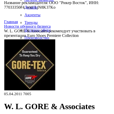
Название рекламодателя: ООО "Рикер Восток", ИНН:
7703335074, erid: LjN8K37Ko
Дизайн
Акценты
Главная
Тренды
Новости обувного бизнеса
Истории обуви
W. L. GORE & Associates рекомендует участвовать в
презентации Euro Shoes Premiere Collection
Производство
05.04.2011
7005
W. L. GORE & Associates