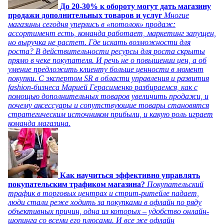
До 20-30% к обороту могут дать магазину
продажи дополнительных товаров и услуг
Многие
магазины сегодня уперлись в «потолок» продаж:
ассортимент есть, команда работает, маркетинг запущен,
но выручка не растет. Где искать возможности для
роста? В действительности ресурсы для роста скрыты
прямо в чеке покупателя. И речь не о повышении цен, а об
умение предложить клиенту больше ценности в момент
покупки. С экспертом SR в области управления и развития
fashion-бизнеса Марией Герасименко разбираемся, как с
помощью дополнительных товаров увеличить продажи, и
почему аксессуары и сопутствующие товары становятся
стратегическим источником прибыли, и какую роль играет
команда магазина.
Как научиться эффективно управлять
покупательским трафиком магазина?
Покупательский
трафик в торговых центрах и стрит-ритейле падает,
люди стали реже ходить за покупками в офлайн по ряду
объективных причин, одна из которых – удобство онлайн-
шопинга со всеми его плюсами. И все же офлайн