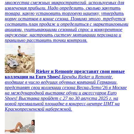
множества смежных микростратегий, используемых для
извлечения прибыли. Надо определить, сколько закупить
товара, какую установить торговую наценку, утвердить
норму остатков в конце сезона. Помимо этого, требуется
составить план продаж и определиться с маркетинговыми
акциями, учитывающими сезонный спрос и конкурентное
окружение, настроить систему мотивации персонала и
правильно расставить точки контроля.
Rieker и Remonte представят свои новые
коллекции на Euro Shoes!
Бренды Rieker и Remonte,
входящие в число ведущих обувных компаний Германии,
представят свои коллекции сезона Весна-Лето’26 в Москве
на международной выставке обуви и аксессуаров Euro
Shoes! Выставка пройдет c 27 по 30 августа 2025 г. на
новой премиальной площадке в конгресс-центре ЦМТ на
Краснопресненской набережной.