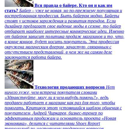
Вся правда о байере. Кто он и как им
стать?
Байер – уже не новая, но по-прежнему популярная и
востребованная профессия. Быть байером модно. Байеры
стоят у истоков зарождения и развития трендов. Если
дизайнер предлагает свое видение моды в сезоне, то байер
отбирает наиболее интересные коммерческие идеи. Именно
от байеров зависит политика продаж магазинов и то, что,
в конце концов, будет носить покупатель. Эта профессия
окружена магическим флером, зачастую, связанным с
отсутствием представлений, в чем же на самом деле
заключается работа байера.
Технология продающих вопросов
Нет
ничего хуже, чем встреча покупателя словами
«Здравствуйте, могу ли я чем-нибудь помочь?», ведь
продавец работает в магазине как раз для того, чтобы
помогать. Критикуя этот устоявшийся шаблон общения с
покупателем, Андрей Чиркарев, бизнес-тренер по
эффективным продажам и основатель проекта «Новая
экономика», делится с читателями Shoes Report
технологией по-настоящему продающих вопросов.