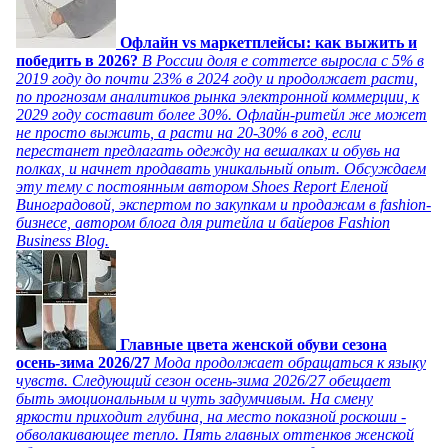
Офлайн vs маркетплейсы: как выжить и
победить в 2026?
В России доля e commerce выросла с 5% в
2019 году до почти 23% в 2024 году и продолжает расти,
по прогнозам аналитиков рынка электронной коммерции, к
2029 году составит более 30%. Офлайн-ритейл же может
не просто выжить, а расти на 20-30% в год, если
перестанет предлагать одежду на вешалках и обувь на
полках, и начнет продавать уникальный опыт. Обсуждаем
эту тему с постоянным автором Shoes Report Еленой
Виноградовой, экспертом по закупкам и продажам в fashion-
бизнесе, автором блога для ритейла и байеров Fashion
Business Blog.
Главные цвета женской обуви сезона
осень-зима 2026/27
Мода продолжает обращаться к языку
чувств. Следующий сезон осень-зима 2026/27 обещает
быть эмоциональным и чуть задумчивым. На смену
яркости приходит глубина, на место показной роскоши -
обволакивающее тепло. Пять главных оттенков женской