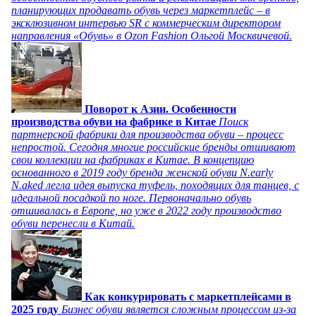
планирующих продавать обувь через маркетплейс – в
эксклюзивном интервью SR с коммерческим директором
направления «Обувь» в Ozon Fashion Ольгой Москвичевой.
Поворот к Азии. Особенности
производства обуви на фабрике в Китае
Поиск
партнерской фабрики для производства обуви – процесс
непростой. Сегодня многие российские бренды отшивают
свои коллекции на фабриках в Китае. В концепцию
основанного в 2019 году бренда женской обуви N.early
N.aked легла идея выпуска туфель, походящих для танцев, с
идеальной посадкой по ноге. Первоначально обувь
отшивалась в Европе, но уже в 2022 году производство
обуви перенесли в Китай.
Как конкурировать с маркетплейсами в
2025 году
Бизнес обуви является сложным процессом из-за