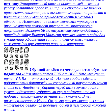
витрину
Эмоциональный отклик покупателей — ключ к
успеху розничных продаж. Витрины способны не только
привлекать внимание, но и вызывать эмоции: от радости и
ностальгии до чувства принадлежности и желания
обладать. Использование психологических триггеров в
дизайне витрин помогает превратить прохожего в
покупателя. Эксперт SR по визуальному мерчандайзингу и
ритейл-дизайну Виктор Малыгин рассказывает о подходах
в концепции оформления витрин и актуальных темах и
сюжетах для презентации товара в витринах.
Обувной ликбез: из чего делаются обувные
подошвы
«Чем отличается ТЭП от ЭВА? Что мне сулит
тунит? ПВХ — это же клей? Из чего вообще сделана
подошва этих ботинок?» — современный покупатель хочет
знать все. Чтобы не ударить перед ним в грязь лицом и
суметь объяснить, годится ли ему в подметки такая
подошва, внимательно изучите эту статью. В ней
инженер-технолог Игорь Окороков рассказывает, из каких
материалов делаются подошвы обуви и чем хорош каждый
из них.