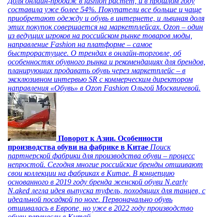
Доля онлайн-продаж в fashion растет, и в прошлом году
составила уже более 54%. Покупатели все больше и чаще
приобретают одежду и обувь в интернете, и львиная доля
этих покупок совершается на маркетплейсах. Ozon – один
из ведущих игроков на российском рынке товаров моды,
направление Fashion на платформе – самое
быстрорастущее. О трендах в онлайн-торговле, об
особенностях обувного рынка и рекомендациях для брендов,
планирующих продавать обувь через маркетплейс – в
эксклюзивном интервью SR с коммерческим директором
направления «Обувь» в Ozon Fashion Ольгой Москвичевой.
Поворот к Азии. Особенности
производства обуви на фабрике в Китае
Поиск
партнерской фабрики для производства обуви – процесс
непростой. Сегодня многие российские бренды отшивают
свои коллекции на фабриках в Китае. В концепцию
основанного в 2019 году бренда женской обуви N.early
N.aked легла идея выпуска туфель, походящих для танцев, с
идеальной посадкой по ноге. Первоначально обувь
отшивалась в Европе, но уже в 2022 году производство
обуви перенесли в Китай.