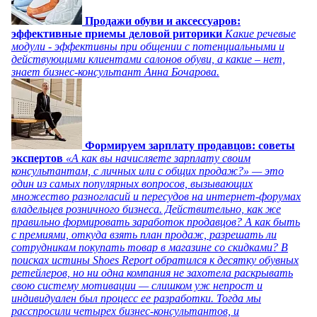
Продажи обуви и аксессуаров:
эффективные приемы деловой риторики
Какие речевые
модули - эффективны при общении с потенциальными и
действующими клиентами салонов обуви, а какие – нет,
знает бизнес-консультант Анна Бочарова.
Формируем зарплату продавцов: советы
экспертов
«А как вы начисляете зарплату своим
консультантам, с личных или с общих продаж?» — это
один из самых популярных вопросов, вызывающих
множество разногласий и пересудов на интернет-форумах
владельцев розничного бизнеса. Действительно, как же
правильно формировать заработок продавцов? А как быть
с премиями, откуда взять план продаж, разрешать ли
сотрудникам покупать товар в магазине со скидками? В
поисках истины Shoes Report обратился к десятку обувных
ретейлеров, но ни одна компания не захотела раскрывать
свою систему мотивации — слишком уж непрост и
индивидуален был процесс ее разработки. Тогда мы
расспросили четырех бизнес-консультантов, и