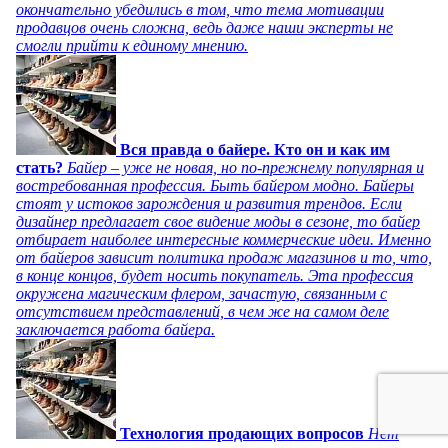
окончательно убедились в том, что тема мотивации
продавцов очень сложна, ведь даже наши эксперты не
смогли прийти к единому мнению.
Вся правда о байере. Кто он и как им
стать?
Байер – уже не новая, но по-прежнему популярная и
востребованная профессия. Быть байером модно. Байеры
стоят у истоков зарождения и развития трендов. Если
дизайнер предлагает свое видение моды в сезоне, то байер
отбирает наиболее интересные коммерческие идеи. Именно
от байеров зависит политика продаж магазинов и то, что,
в конце концов, будет носить покупатель. Эта профессия
окружена магическим флером, зачастую, связанным с
отсутствием представлений, в чем же на самом деле
заключается работа байера.
Технология продающих вопросов
Нет