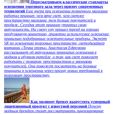
Пересматриваем классические стандарты
освещения торгового зала через призму современных
технологий
Еще вчера при освещении розничного магазина
работал принцип: чем ярче свет, чем светлее
пространство магазина, тем больше покупателей и
продаж. Сегодня этот принцип утратил свою
актуальность. На смену ему пришел тренд на хорошо
продуманную концепцию, грамотно используемое освещение,
правильно подобранные осветительные приборы. Эксперт
SR по освещению торговых пространств, светодизайнер
компании «Точка опоры» Анастасия Ефремова
рассказывает об актуальных принципах освещения в
модном и обувном ритейле, о том, как свет помогает
работать с товаром, пространством и эмоциями
покупателей. Она поможет посмотреть на базовые
принципы в освещении через призму новых требований к
торговому пространству.
Как модному бренду выпустить успешный
лицензионный продукт с известной персоной
Почему
модным брендам стоит рассматривать лицензирование