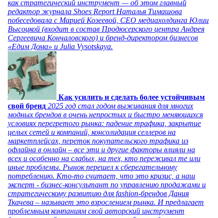
как стратегический инструмент — об этом главный
редактор журнала Shoes Report Наталья Тимашова
побеседовала с Марией Козеевой, СЕО медиахолдинга Юлии
Высоцкой (входит в состав Продюсерского центра Андрея
Сергеевича Кончаловского) и бренд-директором бизнесов
«Едим Дома» и Julia Vysotskaya.
Как усилить и сделать более устойчивым
свой бренд
2025 год стал годом выживания для многих
модных брендов в очень непростых и быстро меняющихся
условиях перегретого рынка: падение трафика, закрытие
целых сетей и компаний, консолидация селлеров на
маркетплейсах, переток покупательского трафика из
офлайна в онлайн – все эти и другие факторы влияли на
всех и особенно на слабых, на тех, кто переживал те или
иные проблемы. Рынок перешел к сберегательному
потреблению. Кто-то считает, что это кризис, а наш
эксперт - бизнес-консультант по управлению продажами и
стратегическому развитию для fashion-брендов Дания
Ткачева – называет это взрослением рынка. И предлагает
проблемным компаниям свой авторский инструмент