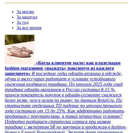
За месяц
За квартал
За год
За все время
«Когда клиентов мало: как владельцам
fashion-магазинов «выжать» максимум из каждого
зашедшего»
В последние годы офлайн-розница в одежде,
обуви и аксессуарах работает в условиях устойчивого
снижения входящего трафика. По итогам 2025 года спад
трафика офлайн-магазинов в России составил 8-15 %,
причем показатель покупок в офлайн-сегменте снижался
более резко, чем в целом по рынку, по данным Retail.ru. По
статистике отдельных ТЦ падение по итогам прошлого
года составило от 15 до 25%. Как эффективно работать
продавцам с покупателями в таких непростых условиях?
Подробно разбираем стратегии сервиса при низком
трафике с экспертом SR по закупкам и продажам в fashion-
бизнесе Еленой Виноградовой. Эксперт дает проверенные