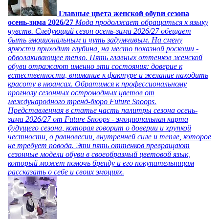
Главные цвета женской обуви сезона
осень-зима 2026/27
Мода продолжает обращаться к языку
чувств. Следующий сезон осень-зима 2026/27 обещает
быть эмоциональным и чуть задумчивым. На смену
яркости приходит глубина, на место показной роскоши -
обволакивающее тепло. Пять главных оттенков женской
обуви отражают именно эти состояния: доверие к
естественности, внимание к фактуре и желание находить
красоту в нюансах. Обратимся к профессиональному
прогнозу сезонных остромодных цветов от
международного тренд-бюро Future Snoops.
Представленная в статье часть палитры сезона осень-
зима 2026/27 от Future Snoops - эмоциональная карта
будущего сезона, которая говорит о доверии и хрупкой
честности, о равновесии, внутренней силе и тепле, которое
не требует повода. Эти пять оттенков превращают
сезонные модели обуви в своеобразный цветовой язык,
который может помочь бренду и его покупательницам
рассказать о себе и своих эмоциях.