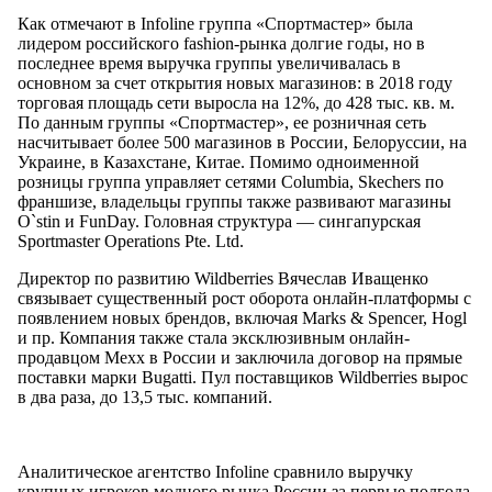
Как отмечают в Infoline группа «Спортмастер» была
лидером российского fashion-рынка долгие годы, но в
последнее время выручка группы увеличивалась в
основном за счет открытия новых магазинов: в 2018 году
торговая площадь сети выросла на 12%, до 428 тыс. кв. м.
По данным группы «Спортмастер», ее розничная сеть
насчитывает более 500 магазинов в России, Белоруссии, на
Украине, в Казахстане, Китае. Помимо одноименной
розницы группа управляет сетями Columbia, Skechers по
франшизе, владельцы группы также развивают магазины
O`stin и FunDay. Головная структура — сингапурская
Sportmaster Operations Pte. Ltd.
Директор по развитию Wildberries Вячеслав Иващенко
связывает существенный рост оборота онлайн-платформы с
появлением новых брендов, включая Marks & Spencer, Hogl
и пр. Компания также стала эксклюзивным онлайн-
продавцом Mexx в России и заключила договор на прямые
поставки марки Bugatti. Пул поставщиков Wildberries вырос
в два раза, до 13,5 тыс. компаний.
Аналитическое агентство Infoline сравнило выручку
крупных игроков модного рынка России за первые полгода