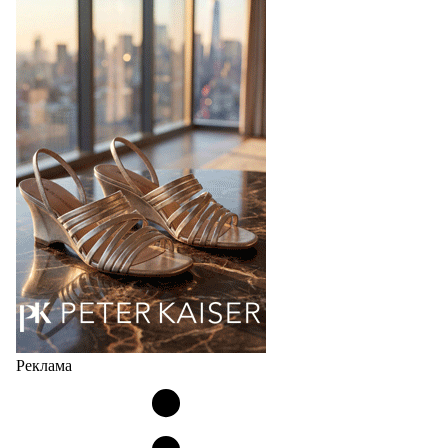
Фабрика зонтов DINIYA является одним из лидеров
продаж на рынке в России, Беларуси и других
странах СНГ. Широкий модельный ряд женских,
мужских, детских и пляжных зонтов в необычном
дизайнерском исполнении, отличается надёжностью
и высоким качеством…
05.08.2026
448
Реклама