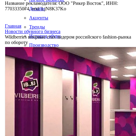
Название рекламодателя: ООО "Рикер Восток", ИНН:
7703335074, erid: LjN8K37Ko
Дизайн
Акценты
Главная
Тренды
Новости обувного бизнеса
Истории обуви
Wildberries впервые стал лидером российского fashion-рынка
по обороту
Производство