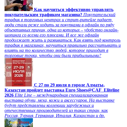
Как научиться эффективно управлять
покупательским трафиком магазина?
Покупательский
трафик в торговых центрах и стрит-ритейле падает,
люди стали реже ходить за покупками в офлайн по ряду
объективных причин, одна из которых – удобство онлайн-
шопинга со всеми его плюсами. И все же офлайн
продолжает жить и развиваться. Как взять под контроль
трафик в магазинах, научиться правильно рассчитывать и
влиять на то количество людей, которое приходит в
торговые точки, чтобы они были прибыльными?
C 27 по 29 июля в городе Алматы,
Казахстан пройдет выставка Euro Shoes@CAF_Eliteline
2026
Elite Line – международная специализированная
выставка обуви, меха, кожи и аксессуаров. На выставке
будут представлены коллекции зарубежных и
отечественных производителей из таких стран, как
Россия, Турция, Германия, Италия, Казахстан и др.