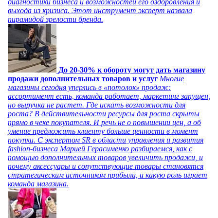
диагностики бизнеса и возможностей его оздоровления и
выхода из кризиса. Этот инструмент эксперт назвала
пирамидой зрелости бренда.
До 20-30% к обороту могут дать магазину
продажи дополнительных товаров и услуг
Многие
магазины сегодня уперлись в «потолок» продаж:
ассортимент есть, команда работает, маркетинг запущен,
но выручка не растет. Где искать возможности для
роста? В действительности ресурсы для роста скрыты
прямо в чеке покупателя. И речь не о повышении цен, а об
умение предложить клиенту больше ценности в момент
покупки. С экспертом SR в области управления и развития
fashion-бизнеса Марией Герасименко разбираемся, как с
помощью дополнительных товаров увеличить продажи, и
почему аксессуары и сопутствующие товары становятся
стратегическим источником прибыли, и какую роль играет
команда магазина.