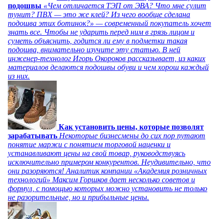
подошвы
«Чем отличается ТЭП от ЭВА? Что мне сулит
тунит? ПВХ — это же клей? Из чего вообще сделана
подошва этих ботинок?» — современный покупатель хочет
знать все. Чтобы не ударить перед ним в грязь лицом и
суметь объяснить, годится ли ему в подметки такая
подошва, внимательно изучите эту статью. В ней
инженер-технолог Игорь Окороков рассказывает, из каких
материалов делаются подошвы обуви и чем хорош каждый
из них.
Как установить цены, которые позволят
зарабатывать
Некоторые бизнесмены до сих пор путают
понятие маржи с понятием торговой наценки и
устанавливают цены на свой товар, руководствуясь
исключительно примером конкурентов. Неудивительно, что
они разоряются! Аналитик компании «Академия розничных
технологий» Максим Горшков дает несколько советов и
формул, с помощью которых можно установить не только
не разорительные, но и прибыльные цены.