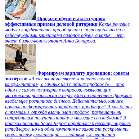
Продажи обуви и аксессуаров:
эффективные приемы деловой риторики
Какие речевые
модули - эффективны при общении с потенциальными и
действующими клиентами салонов обуви, а какие – нет,
знает бизнес-консультант Анна Бочарова.
Формируем зарплату продавцов: советы
экспертов
«А как вы начисляете зарплату своим
консультантам, с личных или с общих продаж?» — это
один из самых популярных вопросов, вызывающих
множество разногласий и пересудов на интернет-форумах
владельцев розничного бизнеса. Действительно, как же
правильно формировать заработок продавцов? А как быть
с премиями, откуда взять план продаж, разрешать ли
сотрудникам покупать товар в магазине со скидками? В
поисках истины Shoes Report обратился к десятку обувных
ретейлеров, но ни одна компания не захотела раскрывать
свою систему мотивации — слишком уж непрост и