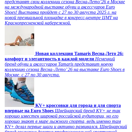
представят свои коллекции сезона Весна-Лето’26 в Москве
на международной выставке обуви и аксессуаров Euro
Shoes! Выставка пройдет c 27 по 30 августа 2025 г. на
новой премиальной площадке в конгресс-центре ЦМТ на
Краснопресненской набережной.
Новая коллекция Tamaris Весна-Лето 26:
комфорт и элегантность в каждой модели
Немецкий
бренд обуви и аксессуаров Tamaris представит новую
коллекцию сезона Весна–Лето’ 26 на выставке Euro Shoes в
Москве, с 27 по 30 августа.
KV+ кроссовки для города и для спорта
впервые на Euro Shoes
Швейцарский бренд KV+ не так
хорошо известен широкой российской аудитории, но его
хорошо знают в мире лыжного спорта, ведь именно там
KV+ делал первые шаги и активно развивался. Швейцарский
бренд заслужил доверие профессиональной спортивной