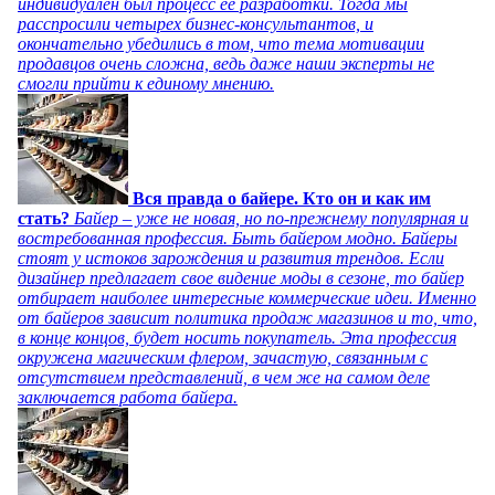
индивидуален был процесс ее разработки. Тогда мы
расспросили четырех бизнес-консультантов, и
окончательно убедились в том, что тема мотивации
продавцов очень сложна, ведь даже наши эксперты не
смогли прийти к единому мнению.
Вся правда о байере. Кто он и как им
стать?
Байер – уже не новая, но по-прежнему популярная и
востребованная профессия. Быть байером модно. Байеры
стоят у истоков зарождения и развития трендов. Если
дизайнер предлагает свое видение моды в сезоне, то байер
отбирает наиболее интересные коммерческие идеи. Именно
от байеров зависит политика продаж магазинов и то, что,
в конце концов, будет носить покупатель. Эта профессия
окружена магическим флером, зачастую, связанным с
отсутствием представлений, в чем же на самом деле
заключается работа байера.