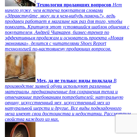
Технология продающих вопросов
Нет
ничего хуже, чем встреча покупателя словами
«Здравствуйте, могу ли я чем-нибудь помочь?», ведь
продавец работает в магазине как раз для того, чтобы
помогать. Критикуя этот устоявшийся шаблон общения с
покупателем, Андрей Чиркарев, бизнес-тренер по
эффективным продажам и основатель проекта «Новая
экономика», делится с читателями Shoes Report
технологией по-настоящему продающих вопросов.
Мех, да не только: виды подклада
В
производстве зимней обуви используют различные
материалы, предназначенные для сохранения тепла и
отвечающие требованиям потребителей: натуральную
овчину, искусственный мех, искусственный мех из
натуральной шерсти и другие. Все виды подкладочного
меха имеют свои достоинства и недостатки. Рассмотрим
свойства каждого из них.