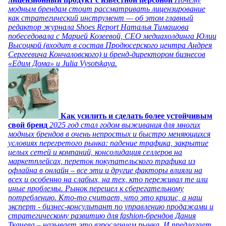
модным брендам стоит рассматривать лицензирование
как стратегический инструмент — об этом главный
редактор журнала Shoes Report Наталья Тимашова
побеседовала с Марией Козеевой, СЕО медиахолдинга Юлии
Высоцкой (входит в состав Продюсерского центра Андрея
Сергеевича Кончаловского) и бренд-директором бизнесов
«Едим Дома» и Julia Vysotskaya.
Как усилить и сделать более устойчивым
свой бренд
2025 год стал годом выживания для многих
модных брендов в очень непростых и быстро меняющихся
условиях перегретого рынка: падение трафика, закрытие
целых сетей и компаний, консолидация селлеров на
маркетплейсах, переток покупательского трафика из
офлайна в онлайн – все эти и другие факторы влияли на
всех и особенно на слабых, на тех, кто переживал те или
иные проблемы. Рынок перешел к сберегательному
потреблению. Кто-то считает, что это кризис, а наш
эксперт - бизнес-консультант по управлению продажами и
стратегическому развитию для fashion-брендов Дания
Ткачева – называет это взрослением рынка. И предлагает