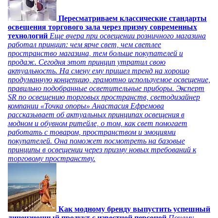
Пересматриваем классические стандарты
освещения торгового зала через призму современных
технологий
Еще вчера при освещении розничного магазина
работал принцип: чем ярче свет, чем светлее
пространство магазина, тем больше покупателей и
продаж. Сегодня этот принцип утратил свою
актуальность. На смену ему пришел тренд на хорошо
продуманную концепцию, грамотно используемое освещение,
правильно подобранные осветительные приборы. Эксперт
SR по освещению торговых пространств, светодизайнер
компании «Точка опоры» Анастасия Ефремова
рассказывает об актуальных принципах освещения в
модном и обувном ритейле, о том, как свет помогает
работать с товаром, пространством и эмоциями
покупателей. Она поможет посмотреть на базовые
принципы в освещении через призму новых требований к
торговому пространству.
Как модному бренду выпустить успешный
лицензионный продукт с известной персоной
Почему