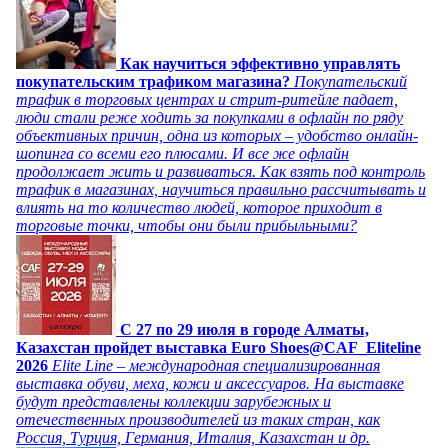
Как научиться эффективно управлять
покупательским трафиком магазина?
Покупательский
трафик в торговых центрах и стрит-ритейле падает,
люди стали реже ходить за покупками в офлайн по ряду
объективных причин, одна из которых – удобство онлайн-
шопинга со всеми его плюсами. И все же офлайн
продолжает жить и развиваться. Как взять под контроль
трафик в магазинах, научиться правильно рассчитывать и
влиять на то количество людей, которое приходит в
торговые точки, чтобы они были прибыльными?
C 27 по 29 июля в городе Алматы,
Казахстан пройдет выставка Euro Shoes@CAF_Eliteline
2026
Elite Line – международная специализированная
выставка обуви, меха, кожи и аксессуаров. На выставке
будут представлены коллекции зарубежных и
отечественных производителей из таких стран, как
Россия, Турция, Германия, Италия, Казахстан и др.