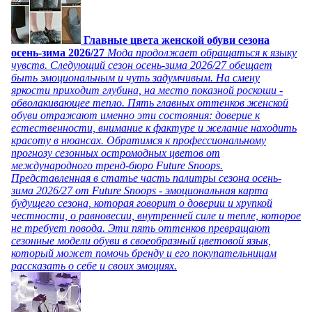
Главные цвета женской обуви сезона
осень-зима 2026/27
Мода продолжает обращаться к языку
чувств. Следующий сезон осень-зима 2026/27 обещает
быть эмоциональным и чуть задумчивым. На смену
яркости приходит глубина, на место показной роскоши -
обволакивающее тепло. Пять главных оттенков женской
обуви отражают именно эти состояния: доверие к
естественности, внимание к фактуре и желание находить
красоту в нюансах. Обратимся к профессиональному
прогнозу сезонных остромодных цветов от
международного тренд-бюро Future Snoops.
Представленная в статье часть палитры сезона осень-
зима 2026/27 от Future Snoops - эмоциональная карта
будущего сезона, которая говорит о доверии и хрупкой
честности, о равновесии, внутренней силе и тепле, которое
не требует повода. Эти пять оттенков превращают
сезонные модели обуви в своеобразный цветовой язык,
который может помочь бренду и его покупательницам
рассказать о себе и своих эмоциях.