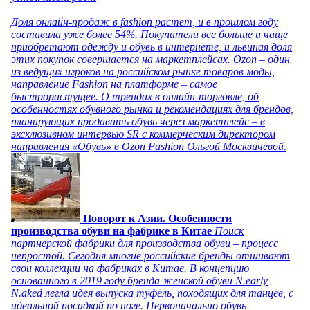
Доля онлайн-продаж в fashion растет, и в прошлом году
составила уже более 54%. Покупатели все больше и чаще
приобретают одежду и обувь в интернете, и львиная доля
этих покупок совершается на маркетплейсах. Ozon – один
из ведущих игроков на российском рынке товаров моды,
направление Fashion на платформе – самое
быстрорастущее. О трендах в онлайн-торговле, об
особенностях обувного рынка и рекомендациях для брендов,
планирующих продавать обувь через маркетплейс – в
эксклюзивном интервью SR с коммерческим директором
направления «Обувь» в Ozon Fashion Ольгой Москвичевой.
Поворот к Азии. Особенности
производства обуви на фабрике в Китае
Поиск
партнерской фабрики для производства обуви – процесс
непростой. Сегодня многие российские бренды отшивают
свои коллекции на фабриках в Китае. В концепцию
основанного в 2019 году бренда женской обуви N.early
N.aked легла идея выпуска туфель, походящих для танцев, с
идеальной посадкой по ноге. Первоначально обувь