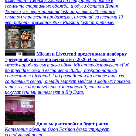
изменений? Своим взглядом на ситуацию на рынке в
сегменте спортивных одежды и обуви делится Дания
Ткачева, эксперт-практик fashion-рынка с 20-летним
опытом управления продажами, имеющий за плечами 13
лет работы в команде Nike Russia и fashion-ритейле.
Micam и Livetrend представили подборку
трендов обуви сезона весна-лето 2026
Итальянская
международная выставка обуви Micam представляет «Гид
по трендам сезона весна-лето 2026», разработанный
совместно с Livetrend. Гид разработан на основе анализа
социальных сетей, онлайн-маркетплейсов и модных показов,
а также с помощью новых технологий, таких как
искусственный интеллект и Big Data.
Доля маркетплейсов будет расти
Категория обуви на Ozon Fashion демонстрирует
устойчивый рост