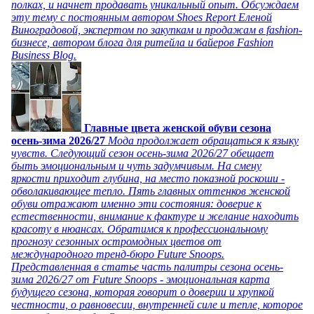
полках, и начнет продавать уникальный опыт. Обсуждаем
эту тему с постоянным автором Shoes Report Еленой
Виноградовой, экспертом по закупкам и продажам в fashion-
бизнесе, автором блога для ритейла и байеров Fashion
Business Blog.
Главные цвета женской обуви сезона
осень-зима 2026/27
Мода продолжает обращаться к языку
чувств. Следующий сезон осень-зима 2026/27 обещает
быть эмоциональным и чуть задумчивым. На смену
яркости приходит глубина, на место показной роскоши -
обволакивающее тепло. Пять главных оттенков женской
обуви отражают именно эти состояния: доверие к
естественности, внимание к фактуре и желание находить
красоту в нюансах. Обратимся к профессиональному
прогнозу сезонных остромодных цветов от
международного тренд-бюро Future Snoops.
Представленная в статье часть палитры сезона осень-
зима 2026/27 от Future Snoops - эмоциональная карта
будущего сезона, которая говорит о доверии и хрупкой
честности, о равновесии, внутренней силе и тепле, которое