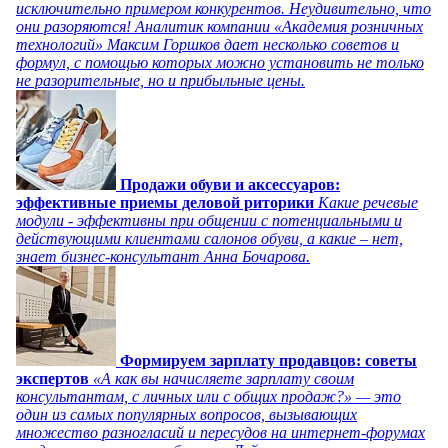
исключительно примером конкурентов. Неудивительно, что
они разоряются! Аналитик компании «Академия розничных
технологий» Максим Горшков дает несколько советов и
формул, с помощью которых можно установить не только
не разорительные, но и прибыльные цены.
Продажи обуви и аксессуаров:
эффективные приемы деловой риторики
Какие речевые
модули - эффективны при общении с потенциальными и
действующими клиентами салонов обуви, а какие – нет,
знает бизнес-консультант Анна Бочарова.
Формируем зарплату продавцов: советы
экспертов
«А как вы начисляете зарплату своим
консультантам, с личных или с общих продаж?» — это
один из самых популярных вопросов, вызывающих
множество разногласий и пересудов на интернет-форумах