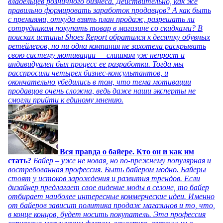
владельцев розничного бизнеса. Действительно, как же
правильно формировать заработок продавцов? А как быть
с премиями, откуда взять план продаж, разрешать ли
сотрудникам покупать товар в магазине со скидками? В
поисках истины Shoes Report обратился к десятку обувных
ретейлеров, но ни одна компания не захотела раскрывать
свою систему мотивации — слишком уж непрост и
индивидуален был процесс ее разработки. Тогда мы
расспросили четырех бизнес-консультантов, и
окончательно убедились в том, что тема мотивации
продавцов очень сложна, ведь даже наши эксперты не
смогли прийти к единому мнению.
Вся правда о байере. Кто он и как им
стать?
Байер – уже не новая, но по-прежнему популярная и
востребованная профессия. Быть байером модно. Байеры
стоят у истоков зарождения и развития трендов. Если
дизайнер предлагает свое видение моды в сезоне, то байер
отбирает наиболее интересные коммерческие идеи. Именно
от байеров зависит политика продаж магазинов и то, что,
в конце концов, будет носить покупатель. Эта профессия