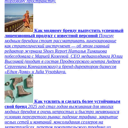
торговому пространству.
Как модному бренду выпустить успешный
лицензионный продукт с известной персоной
Почему
модным брендам стоит рассматривать лицензирование
как стратегический инструмент — об этом главный
редактор журнала Shoes Report Наталья Тимашова
побеседовала с Марией Козеевой, СЕО медиахолдинга Юлии
Высоцкой (входит в состав Продюсерского центра Андрея
Сергеевича Кончаловского) и бренд-директором бизнесов
«Едим Дома» и Julia Vysotskaya.
Как усилить и сделать более устойчивым
свой бренд
2025 год стал годом выживания для многих
модных брендов в очень непростых и быстро меняющихся
условиях перегретого рынка: падение трафика, закрытие
целых сетей и компаний, консолидация селлеров на
маркетплейсах, переток покупательского трафика из