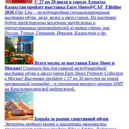
C 27 по 29 июля в городе Алматы,
Казахстан пройдет выставка Euro Shoes@CAF_Eliteline
2026
Elite Line – международная специализированная
выставка обуви, меха, кожи и аксессуаров. На выставке
будут представлены коллекции зарубежных и
отечественных производителей из таких стран, как
Россия, Турция, Германия, Италия, Казахстан и др.
Всего месяц до выставки Euro Shoes в
Москве!
Считаем дни для главной международной
выставки обуви и аксессуаров Euro Shoes Premiere Collection
в Москве! Выставка пройдет с 27 по 30 августа на новой
премиальной площадке – в столичном конгресс-центре ЦМТ
на Краснопресненской набережной.
Борьба за рынок спортивной обуви
Эксперты модного рынка и аналитики-экономисты