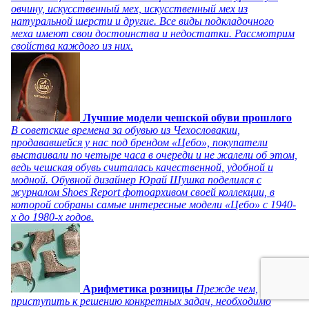
овчину, искусственный мех, искусственный мех из
натуральной шерсти и другие. Все виды подкладочного
меха имеют свои достоинства и недостатки. Рассмотрим
свойства каждого из них.
Лучшие модели чешской обуви прошлого
В советские времена за обувью из Чехословакии,
продававшейся у нас под брендом «Цебо», покупатели
выстаивали по четыре часа в очереди и не жалели об этом,
ведь чешская обувь считалась качественной, удобной и
модной. Обувной дизайнер Юрай Шушка поделился с
журналом Shoes Report фотоархивом своей коллекции, в
которой собраны самые интересные модели «Цебо» с 1940-
х до 1980-х годов.
Арифметика розницы
Прежде чем,
приступить к решению конкретных задач, необходимо