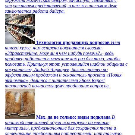
окружена магическим флером, зачастую, связанным с
отсутствием представлений, в чем же на самом деле
заключается работа байера.
Технология продающих вопросов
Нет
ничего хуже, чем встреча покупателя словами
«Здравствуйте, могу ли я чем-нибудь помочь?», ведь
продавец работает в магазине как раз для того, чтобы
помогать. Критикуя этот устоявшийся шаблон общения с
покупателем, Андрей Чиркарев, бизнес-тренер по
эффективным продажам и основатель проекта «Новая
экономика», делится с читателями Shoes Report
технологией по-настоящему продающих вопросов.
Мех, да не только: виды подклада
В
производстве зимней обуви используют различные
материалы, предназначенные для сохранения тепла и
отвечающие требованиям потребителей: натуральную