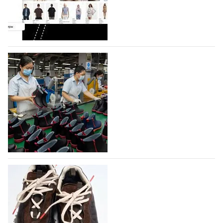
На платформе Lamoda - новый раздел и
условия продвижения локальных
дизайнерских марок
Российский маркетплейс Lamoda решил обновить
раздел для продажи продукции локальных
дизайнерских марок одежды, обуви и аксессуаров.
Бренды также получат маркетинговую…
06.08.2026
321
Объем мирового производства обуви в
2025 году практически не увеличился
В 2025 году мировое производство обуви
практически не изменилось, зафиксировав