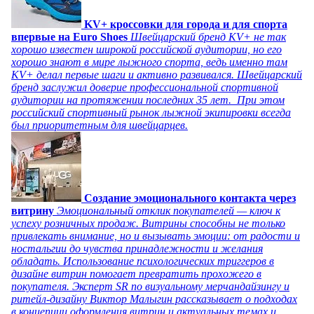
KV+ кроссовки для города и для спорта
впервые на Euro Shoes
Швейцарский бренд KV+ не так
хорошо известен широкой российской аудитории, но его
хорошо знают в мире лыжного спорта, ведь именно там
KV+ делал первые шаги и активно развивался. Швейцарский
бренд заслужил доверие профессиональной спортивной
аудитории на протяжении последних 35 лет. При этом
российский спортивный рынок лыжной экипировки всегда
был приоритетным для швейцарцев.
Создание эмоционального контакта через
витрину
Эмоциональный отклик покупателей — ключ к
успеху розничных продаж. Витрины способны не только
привлекать внимание, но и вызывать эмоции: от радости и
ностальгии до чувства принадлежности и желания
обладать. Использование психологических триггеров в
дизайне витрин помогает превратить прохожего в
покупателя. Эксперт SR по визуальному мерчандайзингу и
ритейл-дизайну Виктор Малыгин рассказывает о подходах
в концепции оформления витрин и актуальных темах и