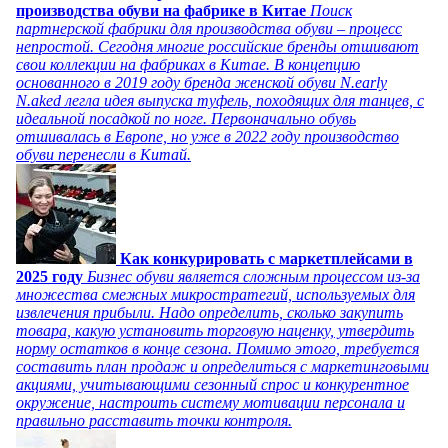
производства обуви на фабрике в Китае
Поиск
партнерской фабрики для производства обуви – процесс
непростой. Сегодня многие российские бренды отшивают
свои коллекции на фабриках в Китае. В концепцию
основанного в 2019 году бренда женской обуви N.early
N.aked легла идея выпуска туфель, походящих для танцев, с
идеальной посадкой по ноге. Первоначально обувь
отшивалась в Европе, но уже в 2022 году производство
обуви перенесли в Китай.
Как конкурировать с маркетплейсами в
2025 году
Бизнес обуви является сложным процессом из-за
множества смежных микростратегий, используемых для
извлечения прибыли. Надо определить, сколько закупить
товара, какую установить торговую наценку, утвердить
норму остатков в конце сезона. Помимо этого, требуется
составить план продаж и определиться с маркетинговыми
акциями, учитывающими сезонный спрос и конкурентное
окружение, настроить систему мотивации персонала и
правильно расставить точки контроля.