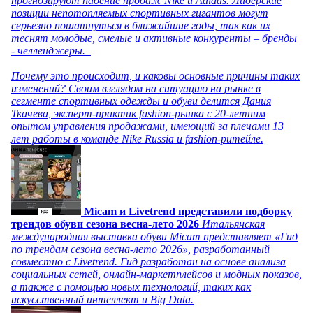
прогнозируют падение продаж Nike и Adidas. Лидерские
позиции непотопляемых спортивных гигантов могут
серьезно пошатнуться в ближайшие годы, так как их
теснят молодые, смелые и активные конкуренты – бренды
- челленджеры.
Почему это происходит, и каковы основные причины таких
изменений? Своим взглядом на ситуацию на рынке в
сегменте спортивных одежды и обуви делится Дания
Ткачева, эксперт-практик fashion-рынка с 20-летним
опытом управления продажами, имеющий за плечами 13
лет работы в команде Nike Russia и fashion-ритейле.
Micam и Livetrend представили подборку
трендов обуви сезона весна-лето 2026
Итальянская
международная выставка обуви Micam представляет «Гид
по трендам сезона весна-лето 2026», разработанный
совместно с Livetrend. Гид разработан на основе анализа
социальных сетей, онлайн-маркетплейсов и модных показов,
а также с помощью новых технологий, таких как
искусственный интеллект и Big Data.