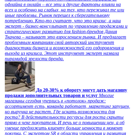
офлайна в онлайн – все эти и другие факторы влияли на
всех и особенно на слабых, на тех, кто переживал те или
иные проблемы. Рынок перешел к сберегательному
потреблению. Кто-то считает, что это кризис, а наш
эксперт - бизнес-консультант по управлению продажами и
стратегическому развитию для fashion-брендов Дания
Ткачева – называет это взрослением рынка. И предлагает
проблемным компаниям свой авторский инструмент
диагностики бизнеса и возможностей его оздоровления и
выхода из кризиса. Этот инструмент эксперт назвала
пирамидой зрелости бренда.
До 20-30% к обороту могут дать магазину
продажи дополнительных товаров и услуг
Многие
магазины сегодня уперлись в «потолок» продаж:
ассортимент есть, команда работает, маркетинг запущен,
но выручка не растет. Где искать возможности для
роста? В действительности ресурсы для роста скрыты
прямо в чеке покупателя. И речь не о повышении цен, а об
умение предложить клиенту больше ценности в момент
покупки. С экспертом SR в области управления и развития