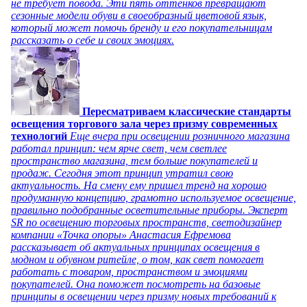
не требует повода. Эти пять оттенков превращают
сезонные модели обуви в своеобразный цветовой язык,
который может помочь бренду и его покупательницам
рассказать о себе и своих эмоциях.
Пересматриваем классические стандарты
освещения торгового зала через призму современных
технологий
Еще вчера при освещении розничного магазина
работал принцип: чем ярче свет, чем светлее
пространство магазина, тем больше покупателей и
продаж. Сегодня этот принцип утратил свою
актуальность. На смену ему пришел тренд на хорошо
продуманную концепцию, грамотно используемое освещение,
правильно подобранные осветительные приборы. Эксперт
SR по освещению торговых пространств, светодизайнер
компании «Точка опоры» Анастасия Ефремова
рассказывает об актуальных принципах освещения в
модном и обувном ритейле, о том, как свет помогает
работать с товаром, пространством и эмоциями
покупателей. Она поможет посмотреть на базовые
принципы в освещении через призму новых требований к