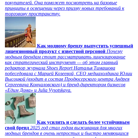
покупателей. Она поможет посмотреть на базовые
принципы в освещении через призму новых требований к
торговому пространству.
Как модному бренду выпустить успешный
лицензионный продукт с известной персоной
Почему
модным брендам стоит рассматривать лицензирование
как стратегический инструмент — об этом главный
редактор журнала Shoes Report Наталья Тимашова
побеседовала с Марией Козеевой, СЕО медиахолдинга Юлии
Высоцкой (входит в состав Продюсерского центра Андрея
Сергеевича Кончаловского) и бренд-директором бизнесов
«Едим Дома» и Julia Vysotskaya.
Как усилить и сделать более устойчивым
свой бренд
2025 год стал годом выживания для многих
модных брендов в очень непростых и быстро меняющихся