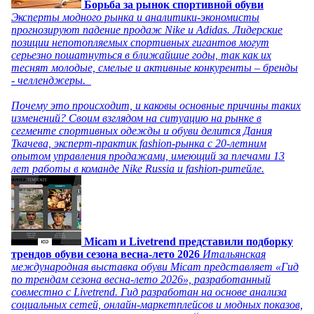
Борьба за рынок спортивной обуви
Эксперты модного рынка и аналитики-экономисты
прогнозируют падение продаж Nike и Adidas. Лидерские
позиции непотопляемых спортивных гигантов могут
серьезно пошатнуться в ближайшие годы, так как их
теснят молодые, смелые и активные конкуренты – бренды
- челленджеры.
Почему это происходит, и каковы основные причины таких
изменений? Своим взглядом на ситуацию на рынке в
сегменте спортивных одежды и обуви делится Дания
Ткачева, эксперт-практик fashion-рынка с 20-летним
опытом управления продажами, имеющий за плечами 13
лет работы в команде Nike Russia и fashion-ритейле.
Micam и Livetrend представили подборку
трендов обуви сезона весна-лето 2026
Итальянская
международная выставка обуви Micam представляет «Гид
по трендам сезона весна-лето 2026», разработанный
совместно с Livetrend. Гид разработан на основе анализа
социальных сетей, онлайн-маркетплейсов и модных показов,