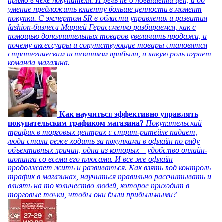
прямо в чеке покупателя. И речь не о повышении цен, а об
умение предложить клиенту больше ценности в момент
покупки. С экспертом SR в области управления и развития
fashion-бизнеса Марией Герасименко разбираемся, как с
помощью дополнительных товаров увеличить продажи, и
почему аксессуары и сопутствующие товары становятся
стратегическим источником прибыли, и какую роль играет
команда магазина.
Как научиться эффективно управлять
покупательским трафиком магазина?
Покупательский
трафик в торговых центрах и стрит-ритейле падает,
люди стали реже ходить за покупками в офлайн по ряду
объективных причин, одна из которых – удобство онлайн-
шопинга со всеми его плюсами. И все же офлайн
продолжает жить и развиваться. Как взять под контроль
трафик в магазинах, научиться правильно рассчитывать и
влиять на то количество людей, которое приходит в
торговые точки, чтобы они были прибыльными?