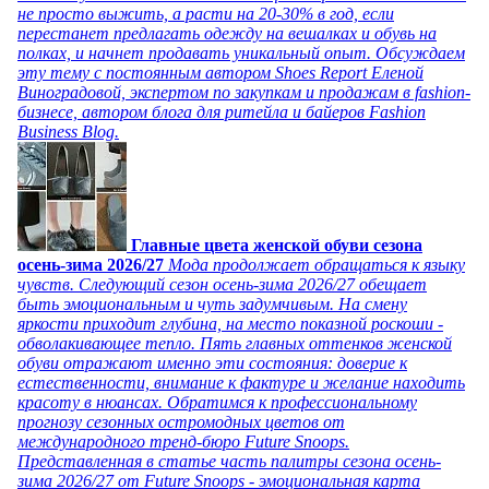
не просто выжить, а расти на 20-30% в год, если
перестанет предлагать одежду на вешалках и обувь на
полках, и начнет продавать уникальный опыт. Обсуждаем
эту тему с постоянным автором Shoes Report Еленой
Виноградовой, экспертом по закупкам и продажам в fashion-
бизнесе, автором блога для ритейла и байеров Fashion
Business Blog.
Главные цвета женской обуви сезона
осень-зима 2026/27
Мода продолжает обращаться к языку
чувств. Следующий сезон осень-зима 2026/27 обещает
быть эмоциональным и чуть задумчивым. На смену
яркости приходит глубина, на место показной роскоши -
обволакивающее тепло. Пять главных оттенков женской
обуви отражают именно эти состояния: доверие к
естественности, внимание к фактуре и желание находить
красоту в нюансах. Обратимся к профессиональному
прогнозу сезонных остромодных цветов от
международного тренд-бюро Future Snoops.
Представленная в статье часть палитры сезона осень-
зима 2026/27 от Future Snoops - эмоциональная карта