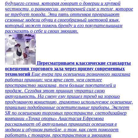
будущего сезона, которая говорит о доверии и хрупкой
честности, о равновесии, внутренней силе и тепле, которое
не требует повода. Эти пять оттенков превращают
сезонные модели обуви в своеобразный цветовой язык,
который может помочь бренду и его покупательницам
рассказать о себе и своих эмоциях.
Пересматриваем классические стандарты
освещения торгового зала через призму современных
технологий
Еще вчера при освещении розничного магазина
работал принцип: чем ярче свет, чем светлее
пространство магазина, тем больше покупателей и
продаж. Сегодня этот принцип утратил свою
актуальность. На смену ему пришел тренд на хорошо
продуманную концепцию, грамотно используемое освещение,
правильно подобранные осветительные приборы. Эксперт
SR по освещению торговых пространств, светодизайнер
компании «Точка опоры» Анастасия Ефремова
рассказывает об актуальных принципах освещения в
модном и обувном ритейле, о том, как свет помогает
работать с товаром, пространством и эмоциями