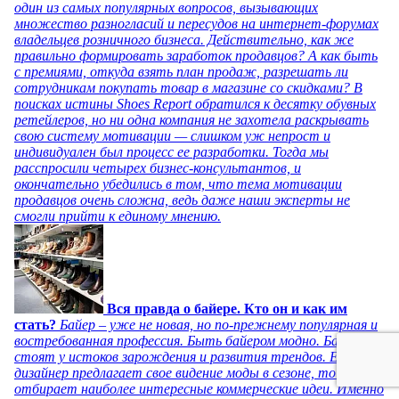
один из самых популярных вопросов, вызывающих
множество разногласий и пересудов на интернет-форумах
владельцев розничного бизнеса. Действительно, как же
правильно формировать заработок продавцов? А как быть
с премиями, откуда взять план продаж, разрешать ли
сотрудникам покупать товар в магазине со скидками? В
поисках истины Shoes Report обратился к десятку обувных
ретейлеров, но ни одна компания не захотела раскрывать
свою систему мотивации — слишком уж непрост и
индивидуален был процесс ее разработки. Тогда мы
расспросили четырех бизнес-консультантов, и
окончательно убедились в том, что тема мотивации
продавцов очень сложна, ведь даже наши эксперты не
смогли прийти к единому мнению.
Вся правда о байере. Кто он и как им
стать?
Байер – уже не новая, но по-прежнему популярная и
востребованная профессия. Быть байером модно. Байеры
стоят у истоков зарождения и развития трендов. Если
дизайнер предлагает свое видение моды в сезоне, то байер
отбирает наиболее интересные коммерческие идеи. Именно