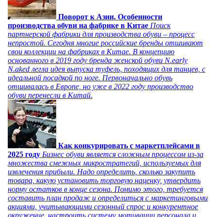
Поворот к Азии. Особенности
производства обуви на фабрике в Китае
Поиск
партнерской фабрики для производства обуви – процесс
непростой. Сегодня многие российские бренды отшивают
свои коллекции на фабриках в Китае. В концепцию
основанного в 2019 году бренда женской обуви N.early
N.aked легла идея выпуска туфель, походящих для танцев, с
идеальной посадкой по ноге. Первоначально обувь
отшивалась в Европе, но уже в 2022 году производство
обуви перенесли в Китай.
Как конкурировать с маркетплейсами в
2025 году
Бизнес обуви является сложным процессом из-за
множества смежных микростратегий, используемых для
извлечения прибыли. Надо определить, сколько закупить
товара, какую установить торговую наценку, утвердить
норму остатков в конце сезона. Помимо этого, требуется
составить план продаж и определиться с маркетинговыми
акциями, учитывающими сезонный спрос и конкурентное
окружение, настроить систему мотивации персонала и