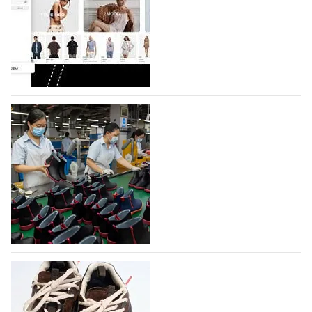
Компания BALLINA Guangzhou Lihuang Footwear
Co., Ltd., основанная в 2011 году и расположенная в
Гуанчжоу, столице моды Китая, является
профессиональной обувной компанией,
объединяющей разработку, производство и…
07.08.2026
473
На платформе Lamoda - новый раздел и
условия продвижения локальных
дизайнерских марок
Российский маркетплейс Lamoda решил обновить
раздел для продажи продукции локальных
дизайнерских марок одежды, обуви и аксессуаров.
Бренды также получат маркетинговую…
06.08.2026
637
Объем мирового производства обуви в
2025 году практически не увеличился