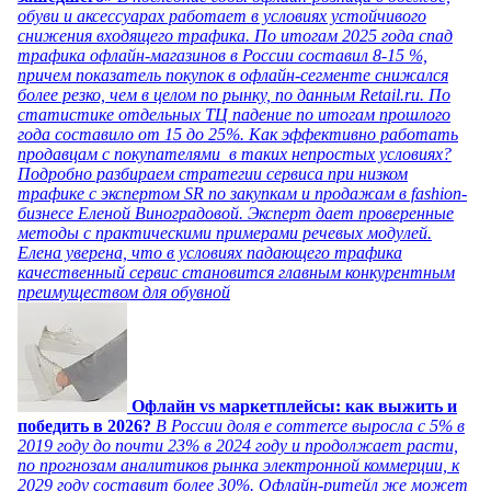
обуви и аксессуарах работает в условиях устойчивого
снижения входящего трафика. По итогам 2025 года спад
трафика офлайн-магазинов в России составил 8-15 %,
причем показатель покупок в офлайн-сегменте снижался
более резко, чем в целом по рынку, по данным Retail.ru. По
статистике отдельных ТЦ падение по итогам прошлого
года составило от 15 до 25%. Как эффективно работать
продавцам с покупателями в таких непростых условиях?
Подробно разбираем стратегии сервиса при низком
трафике с экспертом SR по закупкам и продажам в fashion-
бизнесе Еленой Виноградовой. Эксперт дает проверенные
методы с практическими примерами речевых модулей.
Елена уверена, что в условиях падающего трафика
качественный сервис становится главным конкурентным
преимуществом для обувной
Офлайн vs маркетплейсы: как выжить и
победить в 2026?
В России доля e commerce выросла с 5% в
2019 году до почти 23% в 2024 году и продолжает расти,
по прогнозам аналитиков рынка электронной коммерции, к
2029 году составит более 30%. Офлайн-ритейл же может