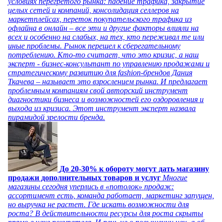
условиях перегретого рынка: падение трафика, закрытие
целых сетей и компаний, консолидация селлеров на
маркетплейсах, переток покупательского трафика из
офлайна в онлайн – все эти и другие факторы влияли на
всех и особенно на слабых, на тех, кто переживал те или
иные проблемы. Рынок перешел к сберегательному
потреблению. Кто-то считает, что это кризис, а наш
эксперт - бизнес-консультант по управлению продажами и
стратегическому развитию для fashion-брендов Дания
Ткачева – называет это взрослением рынка. И предлагает
проблемным компаниям свой авторский инструмент
диагностики бизнеса и возможностей его оздоровления и
выхода из кризиса. Этот инструмент эксперт назвала
пирамидой зрелости бренда.
До 20-30% к обороту могут дать магазину
продажи дополнительных товаров и услуг
Многие
магазины сегодня уперлись в «потолок» продаж:
ассортимент есть, команда работает, маркетинг запущен,
но выручка не растет. Где искать возможности для
роста? В действительности ресурсы для роста скрыты