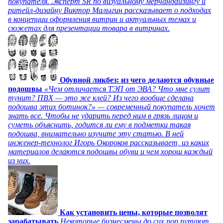
покупателя. Эксперт SR по визуальному мерчандайзингу и
ритейл-дизайну Виктор Малыгин рассказывает о подходах
в концепции оформления витрин и актуальных темах и
сюжетах для презентации товара в витринах.
Обувной ликбез: из чего делаются обувные
подошвы
«Чем отличается ТЭП от ЭВА? Что мне сулит
тунит? ПВХ — это же клей? Из чего вообще сделана
подошва этих ботинок?» — современный покупатель хочет
знать все. Чтобы не ударить перед ним в грязь лицом и
суметь объяснить, годится ли ему в подметки такая
подошва, внимательно изучите эту статью. В ней
инженер-технолог Игорь Окороков рассказывает, из каких
материалов делаются подошвы обуви и чем хорош каждый
из них.
Как установить цены, которые позволят
зарабатывать
Некоторые бизнесмены до сих пор путают