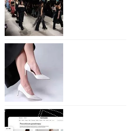
На участие в Московской неделе моды
подано 1047 заявок
На участие в седьмой Московской неделе моды,
которая пройдет в российской столице с 26 сентября
по 1 октября, уже подано 1047 заявок. Примерно
половину из них (494) прислали дизайнеры,
коллекции которых не были представлены в…
07.08.2026
615
BALLINA представит свои новинки на Euro
Shoes