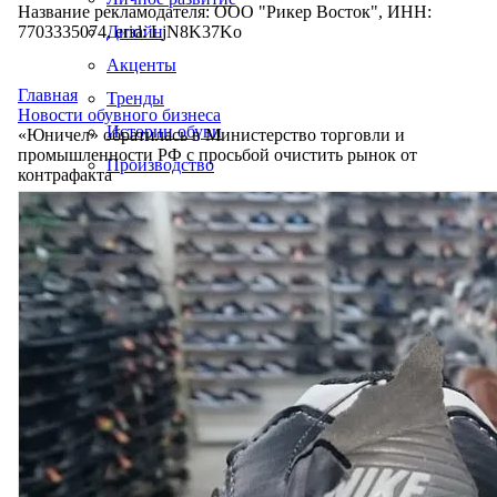
Название рекламодателя: ООО "Рикер Восток", ИНН:
7703335074, erid: LjN8K37Ko
Дизайн
Акценты
Главная
Тренды
Новости обувного бизнеса
Истории обуви
«Юничел» обратилась в Министерство торговли и
промышленности РФ с просьбой очистить рынок от
Производство
контрафакта