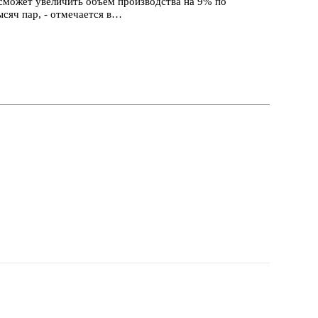
сможет увеличить объем производства на 9% по
ысяч пар, - отмечается в…
оду практически не увеличился
е изменилось, зафиксировав незначительный рост