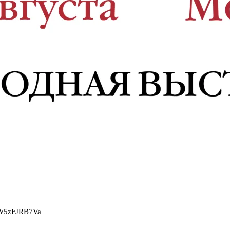
2W5zFJRB7Va