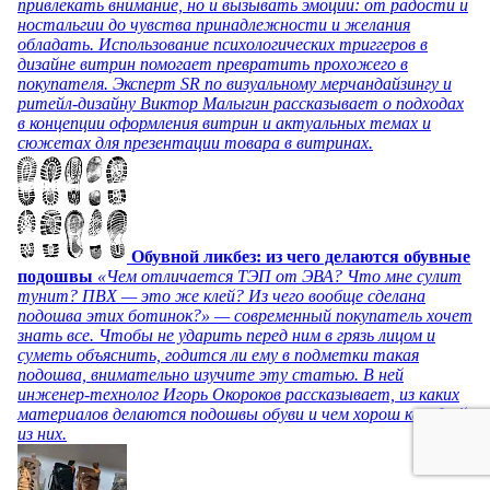
привлекать внимание, но и вызывать эмоции: от радости и
ностальгии до чувства принадлежности и желания
обладать. Использование психологических триггеров в
дизайне витрин помогает превратить прохожего в
покупателя. Эксперт SR по визуальному мерчандайзингу и
ритейл-дизайну Виктор Малыгин рассказывает о подходах
в концепции оформления витрин и актуальных темах и
сюжетах для презентации товара в витринах.
Обувной ликбез: из чего делаются обувные
подошвы
«Чем отличается ТЭП от ЭВА? Что мне сулит
тунит? ПВХ — это же клей? Из чего вообще сделана
подошва этих ботинок?» — современный покупатель хочет
знать все. Чтобы не ударить перед ним в грязь лицом и
суметь объяснить, годится ли ему в подметки такая
подошва, внимательно изучите эту статью. В ней
инженер-технолог Игорь Окороков рассказывает, из каких
материалов делаются подошвы обуви и чем хорош каждый
из них.