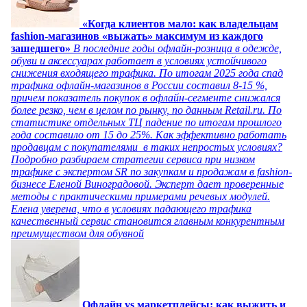
«Когда клиентов мало: как владельцам
fashion-магазинов «выжать» максимум из каждого
зашедшего»
В последние годы офлайн-розница в одежде,
обуви и аксессуарах работает в условиях устойчивого
снижения входящего трафика. По итогам 2025 года спад
трафика офлайн-магазинов в России составил 8-15 %,
причем показатель покупок в офлайн-сегменте снижался
более резко, чем в целом по рынку, по данным Retail.ru. По
статистике отдельных ТЦ падение по итогам прошлого
года составило от 15 до 25%. Как эффективно работать
продавцам с покупателями в таких непростых условиях?
Подробно разбираем стратегии сервиса при низком
трафике с экспертом SR по закупкам и продажам в fashion-
бизнесе Еленой Виноградовой. Эксперт дает проверенные
методы с практическими примерами речевых модулей.
Елена уверена, что в условиях падающего трафика
качественный сервис становится главным конкурентным
преимуществом для обувной
Офлайн vs маркетплейсы: как выжить и