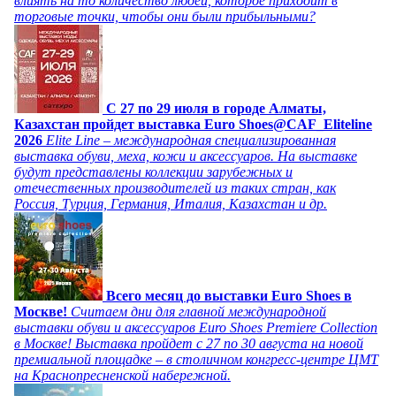
влиять на то количество людей, которое приходит в
торговые точки, чтобы они были прибыльными?
C 27 по 29 июля в городе Алматы,
Казахстан пройдет выставка Euro Shoes@CAF_Eliteline
2026
Elite Line – международная специализированная
выставка обуви, меха, кожи и аксессуаров. На выставке
будут представлены коллекции зарубежных и
отечественных производителей из таких стран, как
Россия, Турция, Германия, Италия, Казахстан и др.
Всего месяц до выставки Euro Shoes в
Москве!
Считаем дни для главной международной
выставки обуви и аксессуаров Euro Shoes Premiere Collection
в Москве! Выставка пройдет с 27 по 30 августа на новой
премиальной площадке – в столичном конгресс-центре ЦМТ
на Краснопресненской набережной.