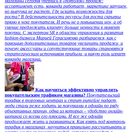
магазины сегодня уперлись в «потолок» продаж:
ассортимент есть, команда работает, маркетинг запущен,
но выручка не растет. Где искать возможности для
роста? В действительности ресурсы для роста скрыты
прямо в чеке покупателя. И речь не о повышении цен, а об
умение предложить клиенту больше ценности в момент
покупки. С экспертом SR в области управления и развития
fashion-бизнеса Марией Герасименко разбираемся, как с
помощью дополнительных товаров увеличить продажи, и
почему аксессуары и сопутствующие товары становятся
стратегическим источником прибыли, и какую роль играет
команда магазина.
Как научиться эффективно управлять
покупательским трафиком магазина?
Покупательский
трафик в торговых центрах и стрит-ритейле падает,
люди стали реже ходить за покупками в офлайн по ряду
объективных причин, одна из которых – удобство онлайн-
шопинга со всеми его плюсами. И все же офлайн
продолжает жить и развиваться. Как взять под контроль
трафик в магазинах, научиться правильно рассчитывать и