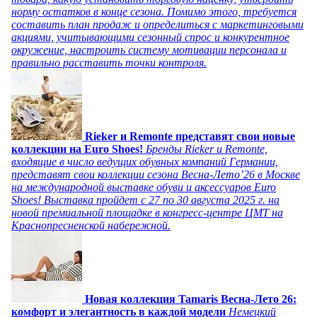
норму остатков в конце сезона. Помимо этого, требуется
составить план продаж и определиться с маркетинговыми
акциями, учитывающими сезонный спрос и конкурентное
окружение, настроить систему мотивации персонала и
правильно расставить точки контроля.
Rieker и Remonte представят свои новые
коллекции на Euro Shoes!
Бренды Rieker и Remonte,
входящие в число ведущих обувных компаний Германии,
представят свои коллекции сезона Весна-Лето’26 в Москве
на международной выставке обуви и аксессуаров Euro
Shoes! Выставка пройдет c 27 по 30 августа 2025 г. на
новой премиальной площадке в конгресс-центре ЦМТ на
Краснопресненской набережной.
Новая коллекция Tamaris Весна-Лето 26:
комфорт и элегантность в каждой модели
Немецкий