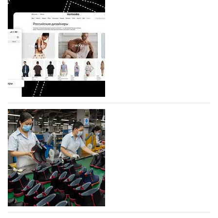
BALLINA представит свои новинки на Euro
Shoes
Компания BALLINA Guangzhou Lihuang Footwear
Co., Ltd., основанная в 2011 году и расположенная в
Гуанчжоу, столице моды Китая, является
профессиональной обувной компанией,
объединяющей разработку, производство и…
07.08.2026
447
На платформе Lamoda - новый раздел и
условия продвижения локальных
дизайнерских марок
Российский маркетплейс Lamoda решил обновить
раздел для продажи продукции локальных
дизайнерских марок одежды, обуви и аксессуаров.
Бренды также получат маркетинговую…
06.08.2026
609