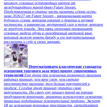
прогнозу сезонных остромодных цветов от
международного тренд-бюро Future Snoops.
Представленная в статье часть палитры сезона осень-
зима 2026/27 от Future Snoops - эмоциональная карта
будущего сезона, которая говорит о доверии и хрупкой
честности, о равновесии, внутренней силе и тепле, которое
не требует повода. Эти пять оттенков превращают
сезонные модели обуви в своеобразный цветовой язык,
который может помочь бренду и его покупательницам
рассказать о себе и своих эмоциях.
Пересматриваем классические стандарты
освещения торгового зала через призму современных
технологий
Еще вчера при освещении розничного магазина
работал принцип: чем ярче свет, чем светлее
пространство магазина, тем больше покупателей и
продаж. Сегодня этот принцип утратил свою
актуальность. На смену ему пришел тренд на хорошо
продуманную концепцию, грамотно используемое освещение,
правильно подобранные осветительные приборы. Эксперт
SR по освещению торговых пространств, светодизайнер