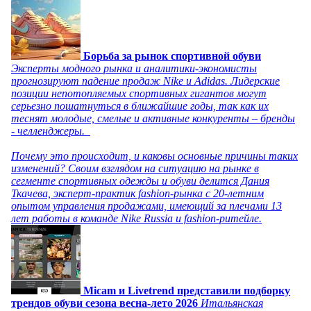
Борьба за рынок спортивной обуви
Эксперты модного рынка и аналитики-экономисты
прогнозируют падение продаж Nike и Adidas. Лидерские
позиции непотопляемых спортивных гигантов могут
серьезно пошатнуться в ближайшие годы, так как их
теснят молодые, смелые и активные конкуренты – бренды
- челленджеры.
Почему это происходит, и каковы основные причины таких
изменений? Своим взглядом на ситуацию на рынке в
сегменте спортивных одежды и обуви делится Дания
Ткачева, эксперт-практик fashion-рынка с 20-летним
опытом управления продажами, имеющий за плечами 13
лет работы в команде Nike Russia и fashion-ритейле.
Micam и Livetrend представили подборку
трендов обуви сезона весна-лето 2026
Итальянская