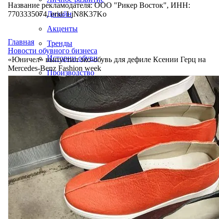
Название рекламодателя: ООО "Рикер Восток", ИНН:
7703335074, erid: LjN8K37Ko
Дизайн
Акценты
Главная
Тренды
Новости обувного бизнеса
Истории обуви
«Юничел» выпустил эко-обувь для дефиле Ксении Герц на
Mercedes-Benz Fashion week
Производство