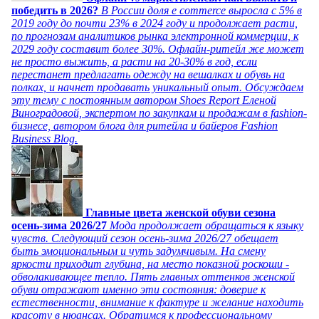
победить в 2026?
В России доля e commerce выросла с 5% в
2019 году до почти 23% в 2024 году и продолжает расти,
по прогнозам аналитиков рынка электронной коммерции, к
2029 году составит более 30%. Офлайн-ритейл же может
не просто выжить, а расти на 20-30% в год, если
перестанет предлагать одежду на вешалках и обувь на
полках, и начнет продавать уникальный опыт. Обсуждаем
эту тему с постоянным автором Shoes Report Еленой
Виноградовой, экспертом по закупкам и продажам в fashion-
бизнесе, автором блога для ритейла и байеров Fashion
Business Blog.
Главные цвета женской обуви сезона
осень-зима 2026/27
Мода продолжает обращаться к языку
чувств. Следующий сезон осень-зима 2026/27 обещает
быть эмоциональным и чуть задумчивым. На смену
яркости приходит глубина, на место показной роскоши -
обволакивающее тепло. Пять главных оттенков женской
обуви отражают именно эти состояния: доверие к
естественности, внимание к фактуре и желание находить
красоту в нюансах. Обратимся к профессиональному