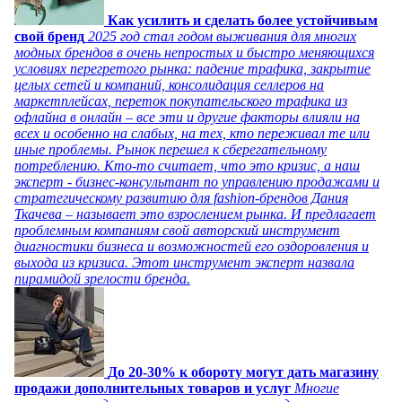
Как усилить и сделать более устойчивым
свой бренд
2025 год стал годом выживания для многих
модных брендов в очень непростых и быстро меняющихся
условиях перегретого рынка: падение трафика, закрытие
целых сетей и компаний, консолидация селлеров на
маркетплейсах, переток покупательского трафика из
офлайна в онлайн – все эти и другие факторы влияли на
всех и особенно на слабых, на тех, кто переживал те или
иные проблемы. Рынок перешел к сберегательному
потреблению. Кто-то считает, что это кризис, а наш
эксперт - бизнес-консультант по управлению продажами и
стратегическому развитию для fashion-брендов Дания
Ткачева – называет это взрослением рынка. И предлагает
проблемным компаниям свой авторский инструмент
диагностики бизнеса и возможностей его оздоровления и
выхода из кризиса. Этот инструмент эксперт назвала
пирамидой зрелости бренда.
До 20-30% к обороту могут дать магазину
продажи дополнительных товаров и услуг
Многие