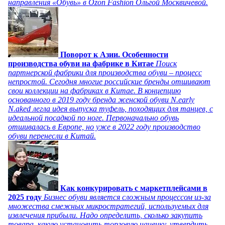
направления «Обувь» в Ozon Fashion Ольгой Москвичевой.
Поворот к Азии. Особенности
производства обуви на фабрике в Китае
Поиск
партнерской фабрики для производства обуви – процесс
непростой. Сегодня многие российские бренды отшивают
свои коллекции на фабриках в Китае. В концепцию
основанного в 2019 году бренда женской обуви N.early
N.aked легла идея выпуска туфель, походящих для танцев, с
идеальной посадкой по ноге. Первоначально обувь
отшивалась в Европе, но уже в 2022 году производство
обуви перенесли в Китай.
Как конкурировать с маркетплейсами в
2025 году
Бизнес обуви является сложным процессом из-за
множества смежных микростратегий, используемых для
извлечения прибыли. Надо определить, сколько закупить
товара, какую установить торговую наценку, утвердить