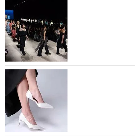
На участие в Московской неделе моды
подано 1047 заявок
На участие в седьмой Московской неделе моды,
которая пройдет в российской столице с 26 сентября
по 1 октября, уже подано 1047 заявок. Примерно
половину из них (494) прислали дизайнеры,
коллекции которых не были представлены в…
07.08.2026
592