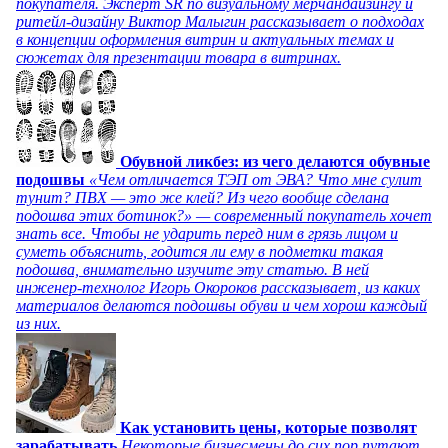
покупателя. Эксперт SR по визуальному мерчандайзингу и
ритейл-дизайну Виктор Малыгин рассказывает о подходах
в концепции оформления витрин и актуальных темах и
сюжетах для презентации товара в витринах.
Обувной ликбез: из чего делаются обувные
подошвы
«Чем отличается ТЭП от ЭВА? Что мне сулит
тунит? ПВХ — это же клей? Из чего вообще сделана
подошва этих ботинок?» — современный покупатель хочет
знать все. Чтобы не ударить перед ним в грязь лицом и
суметь объяснить, годится ли ему в подметки такая
подошва, внимательно изучите эту статью. В ней
инженер-технолог Игорь Окороков рассказывает, из каких
материалов делаются подошвы обуви и чем хорош каждый
из них.
Как установить цены, которые позволят
зарабатывать
Некоторые бизнесмены до сих пор путают