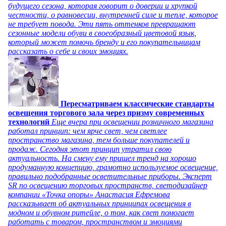
будущего сезона, которая говорит о доверии и хрупкой
честности, о равновесии, внутренней силе и тепле, которое
не требует повода. Эти пять оттенков превращают
сезонные модели обуви в своеобразный цветовой язык,
который может помочь бренду и его покупательницам
рассказать о себе и своих эмоциях.
Пересматриваем классические стандарты
освещения торгового зала через призму современных
технологий
Еще вчера при освещении розничного магазина
работал принцип: чем ярче свет, чем светлее
пространство магазина, тем больше покупателей и
продаж. Сегодня этот принцип утратил свою
актуальность. На смену ему пришел тренд на хорошо
продуманную концепцию, грамотно используемое освещение,
правильно подобранные осветительные приборы. Эксперт
SR по освещению торговых пространств, светодизайнер
компании «Точка опоры» Анастасия Ефремова
рассказывает об актуальных принципах освещения в
модном и обувном ритейле, о том, как свет помогает
работать с товаром, пространством и эмоциями