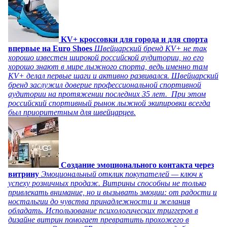
KV+ кроссовки для города и для спорта
впервые на Euro Shoes
Швейцарский бренд KV+ не так
хорошо известен широкой российской аудитории, но его
хорошо знают в мире лыжного спорта, ведь именно там
KV+ делал первые шаги и активно развивался. Швейцарский
бренд заслужил доверие профессиональной спортивной
аудитории на протяжении последних 35 лет. При этом
российский спортивный рынок лыжной экипировки всегда
был приоритетным для швейцарцев.
Создание эмоционального контакта через
витрину
Эмоциональный отклик покупателей — ключ к
успеху розничных продаж. Витрины способны не только
привлекать внимание, но и вызывать эмоции: от радости и
ностальгии до чувства принадлежности и желания
обладать. Использование психологических триггеров в
дизайне витрин помогает превратить прохожего в