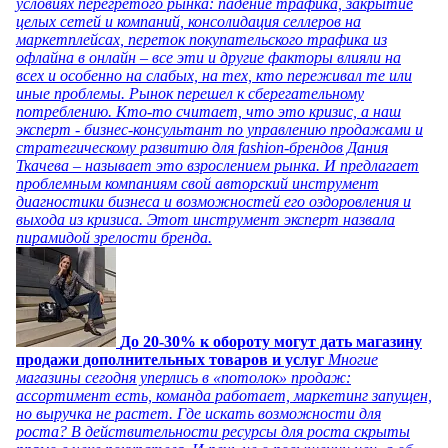
условиях перегретого рынка: падение трафика, закрытие
целых сетей и компаний, консолидация селлеров на
маркетплейсах, переток покупательского трафика из
офлайна в онлайн – все эти и другие факторы влияли на
всех и особенно на слабых, на тех, кто переживал те или
иные проблемы. Рынок перешел к сберегательному
потреблению. Кто-то считает, что это кризис, а наш
эксперт - бизнес-консультант по управлению продажами и
стратегическому развитию для fashion-брендов Дания
Ткачева – называет это взрослением рынка. И предлагает
проблемным компаниям свой авторский инструмент
диагностики бизнеса и возможностей его оздоровления и
выхода из кризиса. Этот инструмент эксперт назвала
пирамидой зрелости бренда.
До 20-30% к обороту могут дать магазину
продажи дополнительных товаров и услуг
Многие
магазины сегодня уперлись в «потолок» продаж:
ассортимент есть, команда работает, маркетинг запущен,
но выручка не растет. Где искать возможности для
роста? В действительности ресурсы для роста скрыты