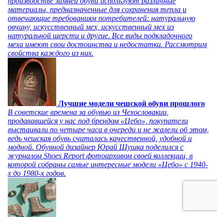
производстве зимней обуви используют различные
материалы, предназначенные для сохранения тепла и
отвечающие требованиям потребителей: натуральную
овчину, искусственный мех, искусственный мех из
натуральной шерсти и другие. Все виды подкладочного
меха имеют свои достоинства и недостатки. Рассмотрим
свойства каждого из них.
Лучшие модели чешской обуви прошлого
В советские времена за обувью из Чехословакии,
продававшейся у нас под брендом «Цебо», покупатели
выстаивали по четыре часа в очереди и не жалели об этом,
ведь чешская обувь считалась качественной, удобной и
модной. Обувной дизайнер Юрай Шушка поделился с
журналом Shoes Report фотоархивом своей коллекции, в
которой собраны самые интересные модели «Цебо» с 1940-
х до 1980-х годов.