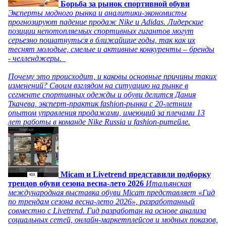
Борьба за рынок спортивной обуви
Эксперты модного рынка и аналитики-экономисты
прогнозируют падение продаж Nike и Adidas. Лидерские
позиции непотопляемых спортивных гигантов могут
серьезно пошатнуться в ближайшие годы, так как их
теснят молодые, смелые и активные конкуренты – бренды
- челленджеры.
Почему это происходит, и каковы основные причины таких
изменений? Своим взглядом на ситуацию на рынке в
сегменте спортивных одежды и обуви делится Дания
Ткачева, эксперт-практик fashion-рынка с 20-летним
опытом управления продажами, имеющий за плечами 13
лет работы в команде Nike Russia и fashion-ритейле.
Micam и Livetrend представили подборку
трендов обуви сезона весна-лето 2026
Итальянская
международная выставка обуви Micam представляет «Гид
по трендам сезона весна-лето 2026», разработанный
совместно с Livetrend. Гид разработан на основе анализа
социальных сетей, онлайн-маркетплейсов и модных показов,