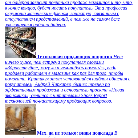
от байеров зависит политика продаж магазинов и то, что,
в конце концов, будет носить покупатель. Эта профессия
окружена магическим флером, зачастую, связанным с
отсутствием представлений, в чем же на самом деле
заключается работа байера.
Технология продающих вопросов
Нет
ничего хуже, чем встреча покупателя словами
«Здравствуйте, могу ли я чем-нибудь помочь?», ведь
продавец работает в магазине как раз для того, чтобы
помогать. Критикуя этот устоявшийся шаблон общения с
покупателем, Андрей Чиркарев, бизнес-тренер по
эффективным продажам и основатель проекта «Новая
экономика», делится с читателями Shoes Report
технологией по-настоящему продающих вопросов.
Мех, да не только: виды подклада
В