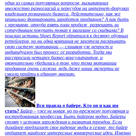
один из самых популярных вопросов, вызывающих
множество разногласий и пересудов на интернет-форумах
владельцев розничного бизнеса. Действительно, как же
правильно формировать заработок продавцов? А как быть
с премиями, откуда взять план продаж, разрешать ли
сотрудникам покупать товар в магазине со скидками? В
поисках истины Shoes Report обратился к десятку обувных
ретейлеров, но ни одна компания не захотела раскрывать
свою систему мотивации — слишком уж непрост и
индивидуален был процесс ее разработки. Тогда мы
расспросили четырех бизнес-консультантов, и
окончательно убедились в том, что тема мотивации
продавцов очень сложна, ведь даже наши эксперты не
смогли прийти к единому мнению.
Вся правда о байере. Кто он и как им
стать?
Байер – уже не новая, но по-прежнему популярная и
востребованная профессия. Быть байером модно. Байеры
стоят у истоков зарождения и развития трендов. Если
дизайнер предлагает свое видение моды в сезоне, то байер
отбирает наиболее интересные коммерческие идеи. Именно