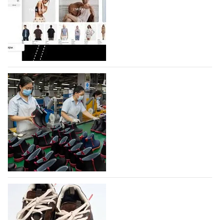
На платформе Lamoda - новый раздел и
условия продвижения локальных
дизайнерских марок
Российский маркетплейс Lamoda решил обновить
раздел для продажи продукции локальных
дизайнерских марок одежды, обуви и аксессуаров.
Бренды также получат маркетинговую…
06.08.2026
219
Объем мирового производства обуви в
2025 году практически не увеличился