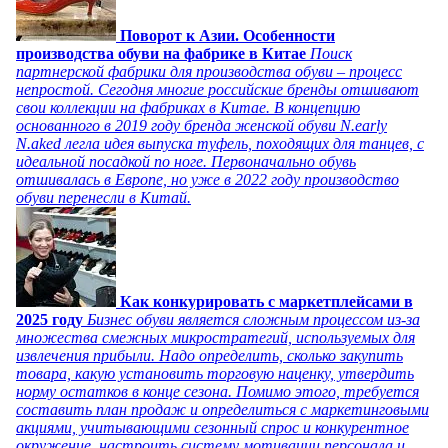
Поворот к Азии. Особенности
производства обуви на фабрике в Китае
Поиск
партнерской фабрики для производства обуви – процесс
непростой. Сегодня многие российские бренды отшивают
свои коллекции на фабриках в Китае. В концепцию
основанного в 2019 году бренда женской обуви N.early
N.aked легла идея выпуска туфель, походящих для танцев, с
идеальной посадкой по ноге. Первоначально обувь
отшивалась в Европе, но уже в 2022 году производство
обуви перенесли в Китай.
Как конкурировать с маркетплейсами в
2025 году
Бизнес обуви является сложным процессом из-за
множества смежных микростратегий, используемых для
извлечения прибыли. Надо определить, сколько закупить
товара, какую установить торговую наценку, утвердить
норму остатков в конце сезона. Помимо этого, требуется
составить план продаж и определиться с маркетинговыми
акциями, учитывающими сезонный спрос и конкурентное
окружение, настроить систему мотивации персонала и