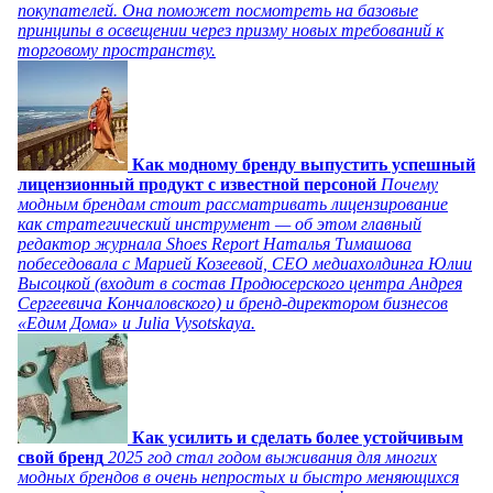
покупателей. Она поможет посмотреть на базовые
принципы в освещении через призму новых требований к
торговому пространству.
Как модному бренду выпустить успешный
лицензионный продукт с известной персоной
Почему
модным брендам стоит рассматривать лицензирование
как стратегический инструмент — об этом главный
редактор журнала Shoes Report Наталья Тимашова
побеседовала с Марией Козеевой, СЕО медиахолдинга Юлии
Высоцкой (входит в состав Продюсерского центра Андрея
Сергеевича Кончаловского) и бренд-директором бизнесов
«Едим Дома» и Julia Vysotskaya.
Как усилить и сделать более устойчивым
свой бренд
2025 год стал годом выживания для многих
модных брендов в очень непростых и быстро меняющихся