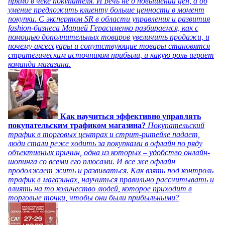
прямо в чеке покупателя. И речь не о повышении цен, а об
умение предложить клиенту больше ценности в момент
покупки. С экспертом SR в области управления и развития
fashion-бизнеса Марией Герасименко разбираемся, как с
помощью дополнительных товаров увеличить продажи, и
почему аксессуары и сопутствующие товары становятся
стратегическим источником прибыли, и какую роль играет
команда магазина.
Как научиться эффективно управлять
покупательским трафиком магазина?
Покупательский
трафик в торговых центрах и стрит-ритейле падает,
люди стали реже ходить за покупками в офлайн по ряду
объективных причин, одна из которых – удобство онлайн-
шопинга со всеми его плюсами. И все же офлайн
продолжает жить и развиваться. Как взять под контроль
трафик в магазинах, научиться правильно рассчитывать и
влиять на то количество людей, которое приходит в
торговые точки, чтобы они были прибыльными?