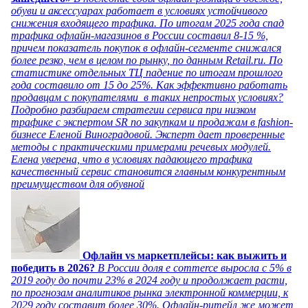
обуви и аксессуарах работает в условиях устойчивого
снижения входящего трафика. По итогам 2025 года спад
трафика офлайн-магазинов в России составил 8-15 %,
причем показатель покупок в офлайн-сегменте снижался
более резко, чем в целом по рынку, по данным Retail.ru. По
статистике отдельных ТЦ падение по итогам прошлого
года составило от 15 до 25%. Как эффективно работать
продавцам с покупателями в таких непростых условиях?
Подробно разбираем стратегии сервиса при низком
трафике с экспертом SR по закупкам и продажам в fashion-
бизнесе Еленой Виноградовой. Эксперт дает проверенные
методы с практическими примерами речевых модулей.
Елена уверена, что в условиях падающего трафика
качественный сервис становится главным конкурентным
преимуществом для обувной
Офлайн vs маркетплейсы: как выжить и
победить в 2026?
В России доля e commerce выросла с 5% в
2019 году до почти 23% в 2024 году и продолжает расти,
по прогнозам аналитиков рынка электронной коммерции, к
2029 году составит более 30%. Офлайн-ритейл же может