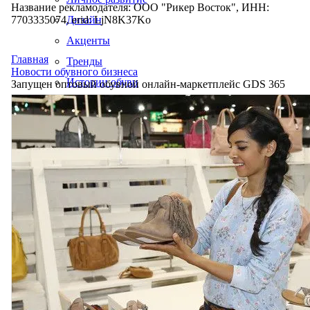
Название рекламодателя: ООО "Рикер Восток", ИНН:
7703335074, erid: LjN8K37Ko
Дизайн
Акценты
Главная
Тренды
Новости обувного бизнеса
Истории обуви
Запущен оптовый обувной онлайн-маркетплейс GDS 365
Производство