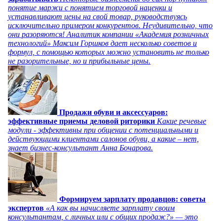
понятие маржи с понятием торговой наценки и
устанавливают цены на свой товар, руководствуясь
исключительно примером конкурентов. Неудивительно, что
они разоряются! Аналитик компании «Академия розничных
технологий» Максим Горшков дает несколько советов и
формул, с помощью которых можно установить не только
не разорительные, но и прибыльные цены.
Продажи обуви и аксессуаров:
эффективные приемы деловой риторики
Какие речевые
модули - эффективны при общении с потенциальными и
действующими клиентами салонов обуви, а какие – нет,
знает бизнес-консультант Анна Бочарова.
Формируем зарплату продавцов: советы
экспертов
«А как вы начисляете зарплату своим
консультантам, с личных или с общих продаж?» — это