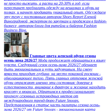
не просто выжить, а расти на 20-30% в год, если
перестанет предлагать одежду на вешалках и обувь на
полках, и начнет продавать уникальный опыт. Обсуждаем
эту тему с постоянным автором Shoes Report Еленой
Виноградовой, экспертом по закупкам и продажам в fashion-
бизнесе, автором блога для ритейла и байеров Fashion
Business Blog.
Главные цвета женской обуви сезона
осень-зима 2026/27
Мода продолжает обращаться к языку
чувств. Следующий сезон осень-зима 2026/27 обещает
быть эмоциональным и чуть задумчивым. На смену
яркости приходит глубина, на место показной роскоши -
обволакивающее тепло. Пять главных оттенков женской
обуви отражают именно эти состояния: доверие к
естественности, внимание к фактуре и желание находить
красоту в нюансах. Обратимся к профессиональному
прогнозу сезонных остромодных цветов от
международного тренд-бюро Future Snoops.
Представленная в статье часть палитры сезона осень-
зима 2026/27 от Future Snoops - эмоциональная карта