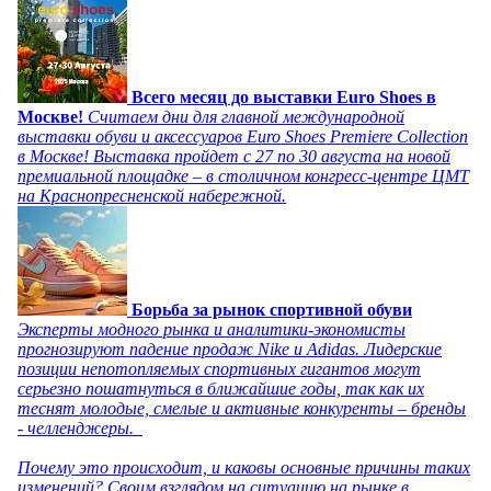
Всего месяц до выставки Euro Shoes в
Москве!
Считаем дни для главной международной
выставки обуви и аксессуаров Euro Shoes Premiere Collection
в Москве! Выставка пройдет с 27 по 30 августа на новой
премиальной площадке – в столичном конгресс-центре ЦМТ
на Краснопресненской набережной.
Борьба за рынок спортивной обуви
Эксперты модного рынка и аналитики-экономисты
прогнозируют падение продаж Nike и Adidas. Лидерские
позиции непотопляемых спортивных гигантов могут
серьезно пошатнуться в ближайшие годы, так как их
теснят молодые, смелые и активные конкуренты – бренды
- челленджеры.
Почему это происходит, и каковы основные причины таких
изменений? Своим взглядом на ситуацию на рынке в