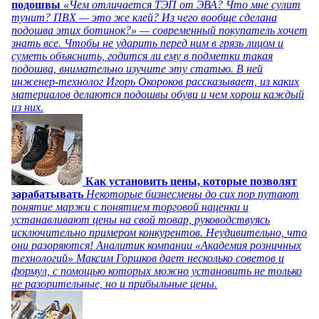
подошвы
«Чем отличается ТЭП от ЭВА? Что мне сулит
тунит? ПВХ — это же клей? Из чего вообще сделана
подошва этих ботинок?» — современный покупатель хочет
знать все. Чтобы не ударить перед ним в грязь лицом и
суметь объяснить, годится ли ему в подметки такая
подошва, внимательно изучите эту статью. В ней
инженер-технолог Игорь Окороков рассказывает, из каких
материалов делаются подошвы обуви и чем хорош каждый
из них.
Как установить цены, которые позволят
зарабатывать
Некоторые бизнесмены до сих пор путают
понятие маржи с понятием торговой наценки и
устанавливают цены на свой товар, руководствуясь
исключительно примером конкурентов. Неудивительно, что
они разоряются! Аналитик компании «Академия розничных
технологий» Максим Горшков дает несколько советов и
формул, с помощью которых можно установить не только
не разорительные, но и прибыльные цены.