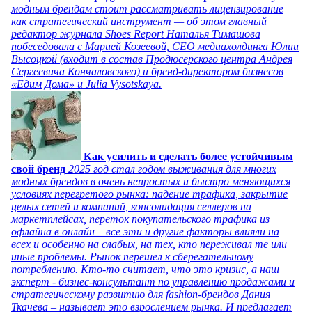
модным брендам стоит рассматривать лицензирование
как стратегический инструмент — об этом главный
редактор журнала Shoes Report Наталья Тимашова
побеседовала с Марией Козеевой, СЕО медиахолдинга Юлии
Высоцкой (входит в состав Продюсерского центра Андрея
Сергеевича Кончаловского) и бренд-директором бизнесов
«Едим Дома» и Julia Vysotskaya.
Как усилить и сделать более устойчивым
свой бренд
2025 год стал годом выживания для многих
модных брендов в очень непростых и быстро меняющихся
условиях перегретого рынка: падение трафика, закрытие
целых сетей и компаний, консолидация селлеров на
маркетплейсах, переток покупательского трафика из
офлайна в онлайн – все эти и другие факторы влияли на
всех и особенно на слабых, на тех, кто переживал те или
иные проблемы. Рынок перешел к сберегательному
потреблению. Кто-то считает, что это кризис, а наш
эксперт - бизнес-консультант по управлению продажами и
стратегическому развитию для fashion-брендов Дания
Ткачева – называет это взрослением рынка. И предлагает