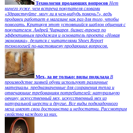
Технология продающих вопросов
Нет
ничего хуже, чем встреча покупателя словами
«Здравствуйте, могу ли я чем-нибудь помочь?», ведь
продавец работает в магазине как раз для того, чтобы
помогать. Критикуя этот устоявшийся шаблон общения с
покупателем, Андрей Чиркарев, бизнес-тренер по
эффективным продажам и основатель проекта «Новая
экономика», делится с читателями Shoes Report
технологией по-настоящему продающих вопросов.
Мех, да не только: виды подклада
В
производстве зимней обуви используют различные
материалы, предназначенные для сохранения тепла и
отвечающие требованиям потребителей: натуральную
овчину, искусственный мех, искусственный мех из
натуральной шерсти и другие. Все виды подкладочного
меха имеют свои достоинства и недостатки. Рассмотрим
свойства каждого из них.