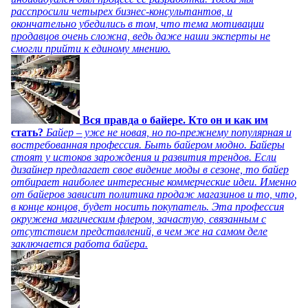
расспросили четырех бизнес-консультантов, и
окончательно убедились в том, что тема мотивации
продавцов очень сложна, ведь даже наши эксперты не
смогли прийти к единому мнению.
Вся правда о байере. Кто он и как им
стать?
Байер – уже не новая, но по-прежнему популярная и
востребованная профессия. Быть байером модно. Байеры
стоят у истоков зарождения и развития трендов. Если
дизайнер предлагает свое видение моды в сезоне, то байер
отбирает наиболее интересные коммерческие идеи. Именно
от байеров зависит политика продаж магазинов и то, что,
в конце концов, будет носить покупатель. Эта профессия
окружена магическим флером, зачастую, связанным с
отсутствием представлений, в чем же на самом деле
заключается работа байера.