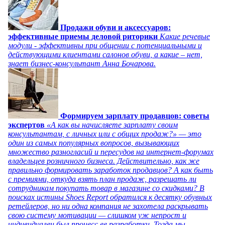
Продажи обуви и аксессуаров:
эффективные приемы деловой риторики
Какие речевые
модули - эффективны при общении с потенциальными и
действующими клиентами салонов обуви, а какие – нет,
знает бизнес-консультант Анна Бочарова.
Формируем зарплату продавцов: советы
экспертов
«А как вы начисляете зарплату своим
консультантам, с личных или с общих продаж?» — это
один из самых популярных вопросов, вызывающих
множество разногласий и пересудов на интернет-форумах
владельцев розничного бизнеса. Действительно, как же
правильно формировать заработок продавцов? А как быть
с премиями, откуда взять план продаж, разрешать ли
сотрудникам покупать товар в магазине со скидками? В
поисках истины Shoes Report обратился к десятку обувных
ретейлеров, но ни одна компания не захотела раскрывать
свою систему мотивации — слишком уж непрост и
индивидуален был процесс ее разработки. Тогда мы