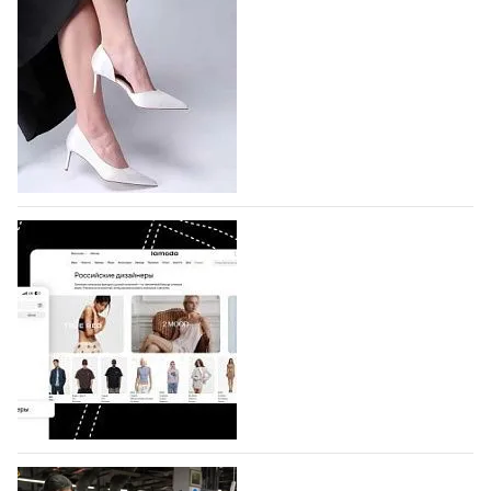
подано 1047 заявок
На участие в седьмой Московской неделе моды,
которая пройдет в российской столице с 26 сентября
по 1 октября, уже подано 1047 заявок. Примерно
половину из них (494) прислали дизайнеры,
коллекции которых не были представлены в…
07.08.2026
589
BALLINA представит свои новинки на Euro
Shoes
Компания BALLINA Guangzhou Lihuang Footwear
Co., Ltd., основанная в 2011 году и расположенная в
Гуанчжоу, столице моды Китая, является
профессиональной обувной компанией,
объединяющей разработку, производство и…
07.08.2026
444
На платформе Lamoda - новый раздел и