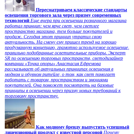
Пересматриваем классические стандарты
освещения торгового зала через призму современных
технологий
Еще вчера при освещении розничного магазина
работал принцип: чем ярче свет, чем светлее
пространство магазина, тем больше покупателей и
продаж. Сегодня этот принцип утратил свою
актуальность. На смену ему пришел тренд на хорошо
продуманную концепцию, грамотно используемое освещение,
правильно подобранные осветительные приборы. Эксперт
SR по освещению торговых пространств, светодизайнер
компании «Точка опоры» Анастасия Ефремова
рассказывает об актуальных принципах освещения в
модном и обувном ритейле, о том, как свет помогает
работать с товаром, пространством и эмоциями
покупателей. Она поможет посмотреть на базовые
принципы в освещении через призму новых требований к
торговому пространству.
Как модному бренду выпустить успешный
лицензионный продукт с известной персоной
Почему