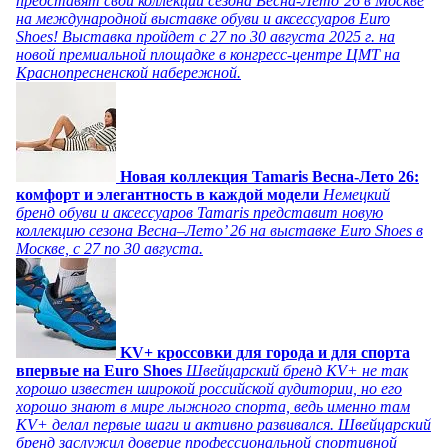
представят свои коллекции сезона Весна-Лето’26 в Москве
на международной выставке обуви и аксессуаров Euro
Shoes! Выставка пройдет c 27 по 30 августа 2025 г. на
новой премиальной площадке в конгресс-центре ЦМТ на
Краснопресненской набережной.
Новая коллекция Tamaris Весна-Лето 26:
комфорт и элегантность в каждой модели
Немецкий
бренд обуви и аксессуаров Tamaris представит новую
коллекцию сезона Весна–Лето’ 26 на выставке Euro Shoes в
Москве, с 27 по 30 августа.
KV+ кроссовки для города и для спорта
впервые на Euro Shoes
Швейцарский бренд KV+ не так
хорошо известен широкой российской аудитории, но его
хорошо знают в мире лыжного спорта, ведь именно там
KV+ делал первые шаги и активно развивался. Швейцарский
бренд заслужил доверие профессиональной спортивной