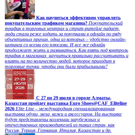
Как научиться эффективно управлять
покупательским трафиком магазина?
Покупательский
трафик в торговых центрах и стрит-ритейле падает,
люди стали реже ходить за покупками в офлайн по ряду
объективных причин, одна из которых – удобство онлайн-
шопинга со всеми его плюсами. И все же офлайн
продолжает жить и развиваться. Как взять под контроль
трафик в магазинах, научиться правильно рассчитывать и
влиять на то количество людей, которое приходит в
торговые точки, чтобы они были прибыльными?
C 27 по 29 июля в городе Алматы,
Казахстан пройдет выставка Euro Shoes@CAF_Eliteline
2026
Elite Line – международная специализированная
выставка обуви, меха, кожи и аксессуаров. На выставке
будут представлены коллекции зарубежных и
отечественных производителей из таких стран, как
Россия, Турция, Германия, Италия, Казахстан и др.