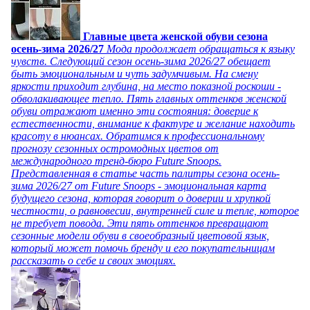
Главные цвета женской обуви сезона
осень-зима 2026/27
Мода продолжает обращаться к языку
чувств. Следующий сезон осень-зима 2026/27 обещает
быть эмоциональным и чуть задумчивым. На смену
яркости приходит глубина, на место показной роскоши -
обволакивающее тепло. Пять главных оттенков женской
обуви отражают именно эти состояния: доверие к
естественности, внимание к фактуре и желание находить
красоту в нюансах. Обратимся к профессиональному
прогнозу сезонных остромодных цветов от
международного тренд-бюро Future Snoops.
Представленная в статье часть палитры сезона осень-
зима 2026/27 от Future Snoops - эмоциональная карта
будущего сезона, которая говорит о доверии и хрупкой
честности, о равновесии, внутренней силе и тепле, которое
не требует повода. Эти пять оттенков превращают
сезонные модели обуви в своеобразный цветовой язык,
который может помочь бренду и его покупательницам
рассказать о себе и своих эмоциях.