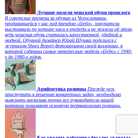
Лучшие модели чешской обуви прошлого
В советские времена за обувью из Чехословакии,
продававшейся у нас под брендом «Цебо», покупатели
выстаивали по четыре часа в очереди и не жалели об этом,
ведь чешская обувь считалась качественной, удобной и
модной. Обувной дизайнер Юрай Шушка поделился с
журналом Shoes Report фотоархивом своей коллекции, в
которой собраны самые интересные модели «Цебо» с 1940-
х до 1980-х годов.
Арифметика розницы
Прежде чем,
приступить к решению конкретных задач, необходимо
выяснить насколько точно все руководители вашей
компании понимают основную терминологию розницы.
Как уволить работника без слез, скандала