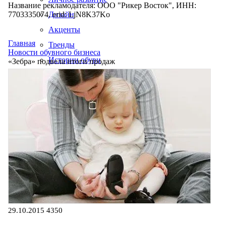
Название рекламодателя: ООО "Рикер Восток", ИНН:
7703335074, erid: LjN8K37Ko
Дизайн
Акценты
Главная
Тренды
Новости обувного бизнеса
Истории обуви
«Зебра» подвела итоги продаж
Производство
29.10.2015
4350