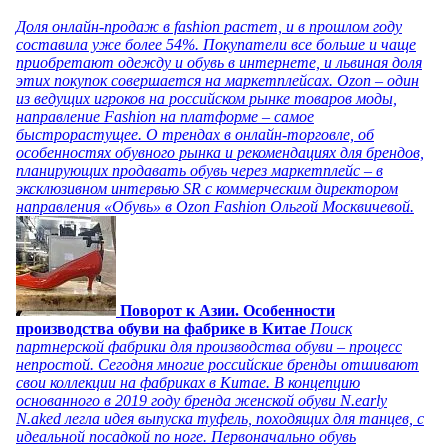
Доля онлайн-продаж в fashion растет, и в прошлом году
составила уже более 54%. Покупатели все больше и чаще
приобретают одежду и обувь в интернете, и львиная доля
этих покупок совершается на маркетплейсах. Ozon – один
из ведущих игроков на российском рынке товаров моды,
направление Fashion на платформе – самое
быстрорастущее. О трендах в онлайн-торговле, об
особенностях обувного рынка и рекомендациях для брендов,
планирующих продавать обувь через маркетплейс – в
эксклюзивном интервью SR с коммерческим директором
направления «Обувь» в Ozon Fashion Ольгой Москвичевой.
Поворот к Азии. Особенности
производства обуви на фабрике в Китае
Поиск
партнерской фабрики для производства обуви – процесс
непростой. Сегодня многие российские бренды отшивают
свои коллекции на фабриках в Китае. В концепцию
основанного в 2019 году бренда женской обуви N.early
N.aked легла идея выпуска туфель, походящих для танцев, с
идеальной посадкой по ноге. Первоначально обувь