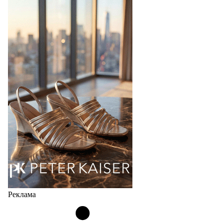
перевыпустил свой хит - кроссовки
Bubble
Популярный силуэт бренда,1999 года выпуска,
соответствует сегодняшнему тренду на
сникерины (гибридный вариант балеток и
кроссовок обтекаемой формы и с тонкой подошвой).
Но в модели Miu Miu Bubble присутствует еще и…
05.08.2026
2752
Реклама