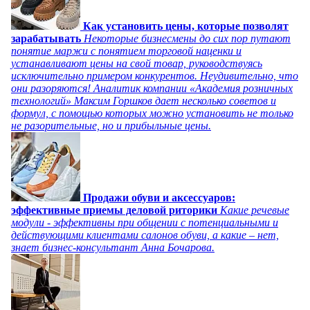
Как установить цены, которые позволят
зарабатывать
Некоторые бизнесмены до сих пор путают
понятие маржи с понятием торговой наценки и
устанавливают цены на свой товар, руководствуясь
исключительно примером конкурентов. Неудивительно, что
они разоряются! Аналитик компании «Академия розничных
технологий» Максим Горшков дает несколько советов и
формул, с помощью которых можно установить не только
не разорительные, но и прибыльные цены.
Продажи обуви и аксессуаров:
эффективные приемы деловой риторики
Какие речевые
модули - эффективны при общении с потенциальными и
действующими клиентами салонов обуви, а какие – нет,
знает бизнес-консультант Анна Бочарова.