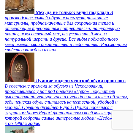
Мех, да не только: виды подклада
В
производстве зимней обуви используют различные
материалы, предназначенные для сохранения тепла и
отвечающие требованиям потребителей: натуральную
овчину, искусственный мех, искусственный мех из
натуральной шерсти и другие. Все виды подкладочного
меха имеют свои достоинства и недостатки. Рассмотрим
свойства каждого из них.
Лучшие модели чешской обуви прошлого
В советские времена за обувью из Чехословакии,
продававшейся у нас под брендом «Цебо», покупатели
выстаивали по четыре часа в очереди и не жалели об этом,
ведь чешская обувь считалась качественной, удобной и
модной. Обувной дизайнер Юрай Шушка поделился с
журналом Shoes Report фотоархивом своей коллекции, в
которой собраны самые интересные модели «Цебо» с 1940-
х до 1980-х годов.