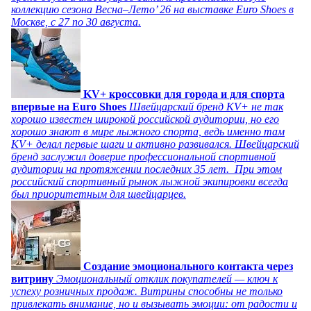
коллекцию сезона Весна–Лето’ 26 на выставке Euro Shoes в
Москве, с 27 по 30 августа.
KV+ кроссовки для города и для спорта
впервые на Euro Shoes
Швейцарский бренд KV+ не так
хорошо известен широкой российской аудитории, но его
хорошо знают в мире лыжного спорта, ведь именно там
KV+ делал первые шаги и активно развивался. Швейцарский
бренд заслужил доверие профессиональной спортивной
аудитории на протяжении последних 35 лет. При этом
российский спортивный рынок лыжной экипировки всегда
был приоритетным для швейцарцев.
Создание эмоционального контакта через
витрину
Эмоциональный отклик покупателей — ключ к
успеху розничных продаж. Витрины способны не только
привлекать внимание, но и вызывать эмоции: от радости и