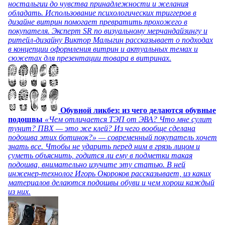
ностальгии до чувства принадлежности и желания
обладать. Использование психологических триггеров в
дизайне витрин помогает превратить прохожего в
покупателя. Эксперт SR по визуальному мерчандайзингу и
ритейл-дизайну Виктор Малыгин рассказывает о подходах
в концепции оформления витрин и актуальных темах и
сюжетах для презентации товара в витринах.
Обувной ликбез: из чего делаются обувные
подошвы
«Чем отличается ТЭП от ЭВА? Что мне сулит
тунит? ПВХ — это же клей? Из чего вообще сделана
подошва этих ботинок?» — современный покупатель хочет
знать все. Чтобы не ударить перед ним в грязь лицом и
суметь объяснить, годится ли ему в подметки такая
подошва, внимательно изучите эту статью. В ней
инженер-технолог Игорь Окороков рассказывает, из каких
материалов делаются подошвы обуви и чем хорош каждый
из них.