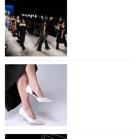
На участие в Московской неделе моды
подано 1047 заявок
На участие в седьмой Московской неделе моды,
которая пройдет в российской столице с 26 сентября
по 1 октября, уже подано 1047 заявок. Примерно
половину из них (494) прислали дизайнеры,
коллекции которых не были представлены в…
07.08.2026
456
BALLINA представит свои новинки на Euro