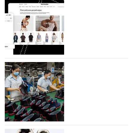
Shoes
Компания BALLINA Guangzhou Lihuang Footwear
Co., Ltd., основанная в 2011 году и расположенная в
Гуанчжоу, столице моды Китая, является
профессиональной обувной компанией,
объединяющей разработку, производство и…
07.08.2026
317
На платформе Lamoda - новый раздел и
условия продвижения локальных
дизайнерских марок
Российский маркетплейс Lamoda решил обновить
раздел для продажи продукции локальных
дизайнерских марок одежды, обуви и аксессуаров.
Бренды также получат маркетинговую…
06.08.2026
488
Объем мирового производства обуви в