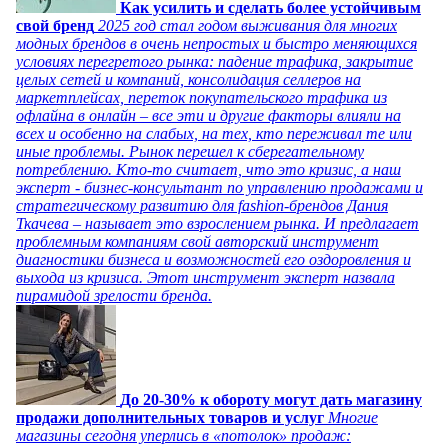
Как усилить и сделать более устойчивым
свой бренд
2025 год стал годом выживания для многих
модных брендов в очень непростых и быстро меняющихся
условиях перегретого рынка: падение трафика, закрытие
целых сетей и компаний, консолидация селлеров на
маркетплейсах, переток покупательского трафика из
офлайна в онлайн – все эти и другие факторы влияли на
всех и особенно на слабых, на тех, кто переживал те или
иные проблемы. Рынок перешел к сберегательному
потреблению. Кто-то считает, что это кризис, а наш
эксперт - бизнес-консультант по управлению продажами и
стратегическому развитию для fashion-брендов Дания
Ткачева – называет это взрослением рынка. И предлагает
проблемным компаниям свой авторский инструмент
диагностики бизнеса и возможностей его оздоровления и
выхода из кризиса. Этот инструмент эксперт назвала
пирамидой зрелости бренда.
До 20-30% к обороту могут дать магазину
продажи дополнительных товаров и услуг
Многие
магазины сегодня уперлись в «потолок» продаж: