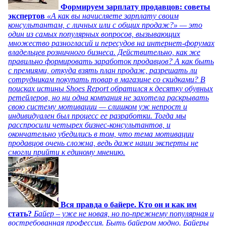
Формируем зарплату продавцов: советы
экспертов
«А как вы начисляете зарплату своим
консультантам, с личных или с общих продаж?» — это
один из самых популярных вопросов, вызывающих
множество разногласий и пересудов на интернет-форумах
владельцев розничного бизнеса. Действительно, как же
правильно формировать заработок продавцов? А как быть
с премиями, откуда взять план продаж, разрешать ли
сотрудникам покупать товар в магазине со скидками? В
поисках истины Shoes Report обратился к десятку обувных
ретейлеров, но ни одна компания не захотела раскрывать
свою систему мотивации — слишком уж непрост и
индивидуален был процесс ее разработки. Тогда мы
расспросили четырех бизнес-консультантов, и
окончательно убедились в том, что тема мотивации
продавцов очень сложна, ведь даже наши эксперты не
смогли прийти к единому мнению.
Вся правда о байере. Кто он и как им
стать?
Байер – уже не новая, но по-прежнему популярная и
востребованная профессия. Быть байером модно. Байеры