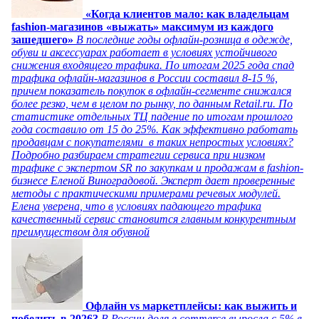
«Когда клиентов мало: как владельцам
fashion-магазинов «выжать» максимум из каждого
зашедшего»
В последние годы офлайн-розница в одежде,
обуви и аксессуарах работает в условиях устойчивого
снижения входящего трафика. По итогам 2025 года спад
трафика офлайн-магазинов в России составил 8-15 %,
причем показатель покупок в офлайн-сегменте снижался
более резко, чем в целом по рынку, по данным Retail.ru. По
статистике отдельных ТЦ падение по итогам прошлого
года составило от 15 до 25%. Как эффективно работать
продавцам с покупателями в таких непростых условиях?
Подробно разбираем стратегии сервиса при низком
трафике с экспертом SR по закупкам и продажам в fashion-
бизнесе Еленой Виноградовой. Эксперт дает проверенные
методы с практическими примерами речевых модулей.
Елена уверена, что в условиях падающего трафика
качественный сервис становится главным конкурентным
преимуществом для обувной
Офлайн vs маркетплейсы: как выжить и
победить в 2026?
В России доля e commerce выросла с 5% в