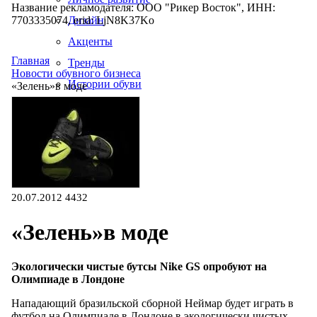
Название рекламодателя: ООО "Рикер Восток", ИНН:
7703335074, erid: LjN8K37Ko
Дизайн
Акценты
Главная
Тренды
Новости обувного бизнеса
Истории обуви
«Зелень»в моде
Производство
20.07.2012
4432
«Зелень»в моде
Экологически чистые бутсы Nike GS опробуют на
Олимпиаде в Лондоне
Нападающий бразильской сборной Неймар будет играть в
футбол на Олимпиаде в Лондоне в экологически чистых