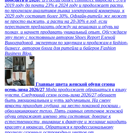
2019 году до почти 23% в 2024 году и продолжает расти,
по прогнозам аналитиков рынка электронной коммерции, к
2029 году составит более 30%. Офлайн-ритейл же может
не просто выжить, а расти на 20-30% в год, если
перестанет предлагать одежду на вешалках и обувь на
полках, и начнет продавать уникальный опыт. Обсуждаем
эту тему с постоянным автором Shoes Report Еленой
Виноградовой, экспертом по закупкам и продажам в fashion-
бизнесе, автором блога для ритейла и байеров Fashion
Business Blog.
Главные цвета женской обуви сезона
осень-зима 2026/27
Мода продолжает обращаться к языку
чувств. Следующий сезон осень-зима 2026/27 обещает
быть эмоциональным и чуть задумчивым. На смену
яркости приходит глубина, на место показной роскоши -
обволакивающее тепло. Пять главных оттенков женской
обуви отражают именно эти состояния: доверие к
естественности, внимание к фактуре и желание находить
красоту в нюансах. Обратимся к профессиональному
прогнозу сезонных остромодных цветов от