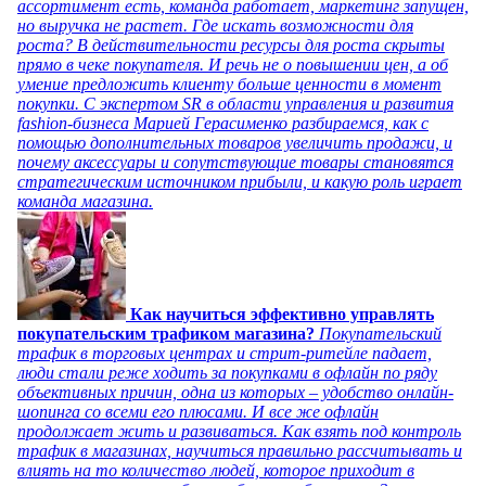
ассортимент есть, команда работает, маркетинг запущен,
но выручка не растет. Где искать возможности для
роста? В действительности ресурсы для роста скрыты
прямо в чеке покупателя. И речь не о повышении цен, а об
умение предложить клиенту больше ценности в момент
покупки. С экспертом SR в области управления и развития
fashion-бизнеса Марией Герасименко разбираемся, как с
помощью дополнительных товаров увеличить продажи, и
почему аксессуары и сопутствующие товары становятся
стратегическим источником прибыли, и какую роль играет
команда магазина.
Как научиться эффективно управлять
покупательским трафиком магазина?
Покупательский
трафик в торговых центрах и стрит-ритейле падает,
люди стали реже ходить за покупками в офлайн по ряду
объективных причин, одна из которых – удобство онлайн-
шопинга со всеми его плюсами. И все же офлайн
продолжает жить и развиваться. Как взять под контроль
трафик в магазинах, научиться правильно рассчитывать и
влиять на то количество людей, которое приходит в