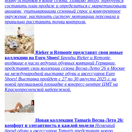
норму остатков в конце сезона. Помимо этого, требуется
составить план продаж и определиться с маркетинговыми
акциями, учитывающими сезонный спрос и конкурентное
окружение, настроить систему мотивации персонала и
правильно расставить точки контроля.
Rieker и Remonte представят свои новые
коллекции на Euro Shoes!
Бренды Rieker и Remonte,
входящие в число ведущих обувных компаний Германии,
представят свои коллекции сезона Весна-Лето’26 в Москве
на международной выставке обуви и аксессуаров Euro
Shoes! Выставка пройдет c 27 по 30 августа 2025 г. на
новой премиальной площадке в конгресс-центре ЦМТ на
Краснопресненской набережной.
Новая коллекция Tamaris Весна-Лето 26:
комфорт и элегантность в каждой модели
Немецкий
бренд обуви и аксессуаров Tamaris представит новую