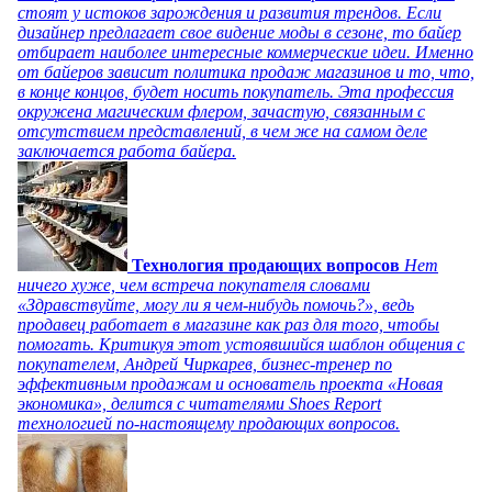
стоят у истоков зарождения и развития трендов. Если
дизайнер предлагает свое видение моды в сезоне, то байер
отбирает наиболее интересные коммерческие идеи. Именно
от байеров зависит политика продаж магазинов и то, что,
в конце концов, будет носить покупатель. Эта профессия
окружена магическим флером, зачастую, связанным с
отсутствием представлений, в чем же на самом деле
заключается работа байера.
Технология продающих вопросов
Нет
ничего хуже, чем встреча покупателя словами
«Здравствуйте, могу ли я чем-нибудь помочь?», ведь
продавец работает в магазине как раз для того, чтобы
помогать. Критикуя этот устоявшийся шаблон общения с
покупателем, Андрей Чиркарев, бизнес-тренер по
эффективным продажам и основатель проекта «Новая
экономика», делится с читателями Shoes Report
технологией по-настоящему продающих вопросов.