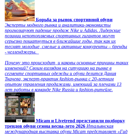
Борьба за рынок спортивной обуви
Эксперты модного рынка и аналитики-экономисты
прогнозируют падение продаж Nike и Adidas. Лидерские
позиции непотопляемых спортивных гигантов могут
серьезно пошатнуться в ближайшие годы, так как их
теснят молодые, смелые и активные конкуренты – бренды
- челленджеры.
Почему это происходит, и каковы основные причины таких
изменений? Своим взглядом на ситуацию на рынке в
сегменте спортивных одежды и обуви делится Дания
Ткачева, эксперт-практик fashion-рынка с 20-летним
опытом управления продажами, имеющий за плечами 13
лет работы в команде Nike Russia и fashion-ритейле.
Micam и Livetrend представили подборку
трендов обуви сезона весна-лето 2026
Итальянская
международная выставка обуви Micam представляет «Гид