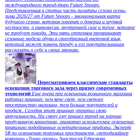
международного тренд-бюро Future Snoops.
Представленная в статье часть палитры сезона осень-
зима 2026/27 от Future Snoops - эмоциональная карта
будущего сезона, которая говорит о доверии и хрупкой
честности, о равновесии, внутренней силе и тепле, которое
не требует повода. Эти пять оттенков превращают
сезонные модели обуви в своеобразный цветовой язык,
который может помочь бренду и его покупательницам
рассказать о себе и своих эмоциях.
Пересматриваем классические стандарты
освещения торгового зала через призму современных
технологий
Еще вчера при освещении розничного магазина
работал принцип: чем ярче свет, чем светлее
пространство магазина, тем больше покупателей и
продаж. Сегодня этот принцип утратил свою
актуальность. На смену ему пришел тренд на хорошо
продуманную концепцию, грамотно используемое освещение,
правильно подобранные осветительные приборы. Эксперт
SR по освещению торговых пространств, светодизайнер
компании «Точка опоры» Анастасия Ефремова