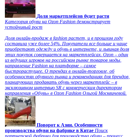
Доля маркетплейсов будет расти
Категория обуви на Ozon Fashion демонстрирует
устойчивый рост
Доля онлайн-продаж в fashion растет, и в прошлом году
составила уже более 54%. Покупатели все больше и чаще
приобретают одежду и обувь в интернете, и львиная доля
этих покупок совершается на маркетплейсах. Ozon – один
из ведущих игроков на российском рынке товаров моды,
направление Fashion на платформе – самое
быстрорастущее. О трендах в онлайн-торговле, об
особенностях обувного рынка и рекомендациях для брендов,
планирующих продавать обувь через маркетплейс – в
эксклюзивном интервью SR с коммерческим директором
направления «Обувь» в Ozon Fashion Ольгой Москвичевой.
Поворот к Азии. Особенности
производства обуви на фабрике в Китае
Поиск
партнерской фабрики для производства обуви – процесс