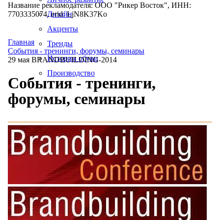
Название рекламодателя: ООО "Рикер Восток", ИНН:
7703335074, erid: LjN8K37Ko
Дизайн
Акценты
Главная
Тренды
События - тренинги, форумы, семинары
Истории обуви
29 мая BRANDBUILDING-2014
Производство
События - тренинги,
форумы, семинары