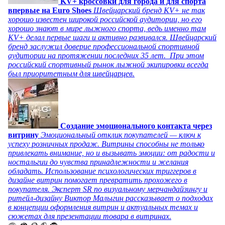
KV+ кроссовки для города и для спорта
впервые на Euro Shoes
Швейцарский бренд KV+ не так
хорошо известен широкой российской аудитории, но его
хорошо знают в мире лыжного спорта, ведь именно там
KV+ делал первые шаги и активно развивался. Швейцарский
бренд заслужил доверие профессиональной спортивной
аудитории на протяжении последних 35 лет. При этом
российский спортивный рынок лыжной экипировки всегда
был приоритетным для швейцарцев.
Создание эмоционального контакта через
витрину
Эмоциональный отклик покупателей — ключ к
успеху розничных продаж. Витрины способны не только
привлекать внимание, но и вызывать эмоции: от радости и
ностальгии до чувства принадлежности и желания
обладать. Использование психологических триггеров в
дизайне витрин помогает превратить прохожего в
покупателя. Эксперт SR по визуальному мерчандайзингу и
ритейл-дизайну Виктор Малыгин рассказывает о подходах
в концепции оформления витрин и актуальных темах и
сюжетах для презентации товара в витринах.