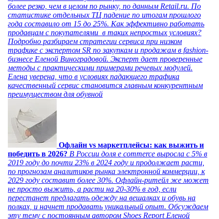
более резко, чем в целом по рынку, по данным Retail.ru. По
статистике отдельных ТЦ падение по итогам прошлого
года составило от 15 до 25%. Как эффективно работать
продавцам с покупателями в таких непростых условиях?
Подробно разбираем стратегии сервиса при низком
трафике с экспертом SR по закупкам и продажам в fashion-
бизнесе Еленой Виноградовой. Эксперт дает проверенные
методы с практическими примерами речевых модулей.
Елена уверена, что в условиях падающего трафика
качественный сервис становится главным конкурентным
преимуществом для обувной
Офлайн vs маркетплейсы: как выжить и
победить в 2026?
В России доля e commerce выросла с 5% в
2019 году до почти 23% в 2024 году и продолжает расти,
по прогнозам аналитиков рынка электронной коммерции, к
2029 году составит более 30%. Офлайн-ритейл же может
не просто выжить, а расти на 20-30% в год, если
перестанет предлагать одежду на вешалках и обувь на
полках, и начнет продавать уникальный опыт. Обсуждаем
эту тему с постоянным автором Shoes Report Еленой