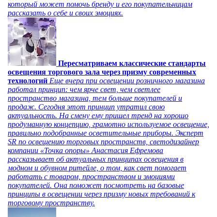
который может помочь бренду и его покупательницам
рассказать о себе и своих эмоциях.
Пересматриваем классические стандарты
освещения торгового зала через призму современных
технологий
Еще вчера при освещении розничного магазина
работал принцип: чем ярче свет, чем светлее
пространство магазина, тем больше покупателей и
продаж. Сегодня этот принцип утратил свою
актуальность. На смену ему пришел тренд на хорошо
продуманную концепцию, грамотно используемое освещение,
правильно подобранные осветительные приборы. Эксперт
SR по освещению торговых пространств, светодизайнер
компании «Точка опоры» Анастасия Ефремова
рассказывает об актуальных принципах освещения в
модном и обувном ритейле, о том, как свет помогает
работать с товаром, пространством и эмоциями
покупателей. Она поможет посмотреть на базовые
принципы в освещении через призму новых требований к
торговому пространству.