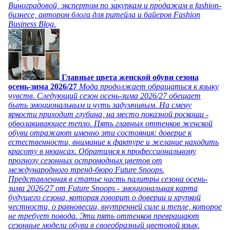
Виноградовой, экспертом по закупкам и продажам в fashion-
бизнесе, автором блога для ритейла и байеров Fashion
Business Blog.
Главные цвета женской обуви сезона
осень-зима 2026/27
Мода продолжает обращаться к языку
чувств. Следующий сезон осень-зима 2026/27 обещает
быть эмоциональным и чуть задумчивым. На смену
яркости приходит глубина, на место показной роскоши -
обволакивающее тепло. Пять главных оттенков женской
обуви отражают именно эти состояния: доверие к
естественности, внимание к фактуре и желание находить
красоту в нюансах. Обратимся к профессиональному
прогнозу сезонных остромодных цветов от
международного тренд-бюро Future Snoops.
Представленная в статье часть палитры сезона осень-
зима 2026/27 от Future Snoops - эмоциональная карта
будущего сезона, которая говорит о доверии и хрупкой
честности, о равновесии, внутренней силе и тепле, которое
не требует повода. Эти пять оттенков превращают
сезонные модели обуви в своеобразный цветовой язык,