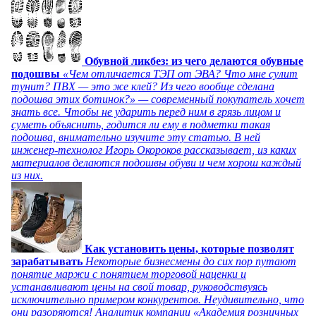
Обувной ликбез: из чего делаются обувные
подошвы
«Чем отличается ТЭП от ЭВА? Что мне сулит
тунит? ПВХ — это же клей? Из чего вообще сделана
подошва этих ботинок?» — современный покупатель хочет
знать все. Чтобы не ударить перед ним в грязь лицом и
суметь объяснить, годится ли ему в подметки такая
подошва, внимательно изучите эту статью. В ней
инженер-технолог Игорь Окороков рассказывает, из каких
материалов делаются подошвы обуви и чем хорош каждый
из них.
Как установить цены, которые позволят
зарабатывать
Некоторые бизнесмены до сих пор путают
понятие маржи с понятием торговой наценки и
устанавливают цены на свой товар, руководствуясь
исключительно примером конкурентов. Неудивительно, что
они разоряются! Аналитик компании «Академия розничных