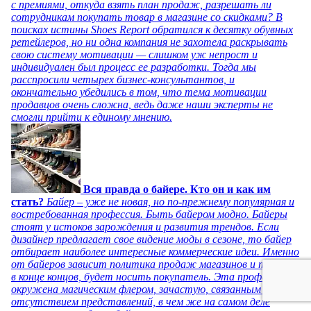
с премиями, откуда взять план продаж, разрешать ли
сотрудникам покупать товар в магазине со скидками? В
поисках истины Shoes Report обратился к десятку обувных
ретейлеров, но ни одна компания не захотела раскрывать
свою систему мотивации — слишком уж непрост и
индивидуален был процесс ее разработки. Тогда мы
расспросили четырех бизнес-консультантов, и
окончательно убедились в том, что тема мотивации
продавцов очень сложна, ведь даже наши эксперты не
смогли прийти к единому мнению.
Вся правда о байере. Кто он и как им
стать?
Байер – уже не новая, но по-прежнему популярная и
востребованная профессия. Быть байером модно. Байеры
стоят у истоков зарождения и развития трендов. Если
дизайнер предлагает свое видение моды в сезоне, то байер
отбирает наиболее интересные коммерческие идеи. Именно
от байеров зависит политика продаж магазинов и то, что,
в конце концов, будет носить покупатель. Эта профессия
окружена магическим флером, зачастую, связанным с
отсутствием представлений, в чем же на самом деле