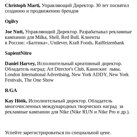
Christoph
Marti
,
Управляющий Директор.
З0 лет посвятил
созданию и продвижению брендов
Ogilvy
Joe Nutt,
Управляющий Директор.
Разрабатывал рекламные
кампании для Milka, Shell, Red Bull. Клиенты
в России: «Балтика», Unilever, Kraft Foods, Raiffeizenbank
SapientNitro
Daniel
Harvey
,
Исполнительный креативный директор.
Обладатель наград: Art Director's Club, Каннские львы,
London International Advertising, New York ADDY, New York
Festivals, The One Show
R
/
GA
Kay
H
öö
k
,
Исполнительный директор. Обладатель
многочисленных международных творческих наград за
рекламные кампании для Nike (Nike RUN и Nike Pro и др.).
Успейте зарегистрироваться по специальной цене.