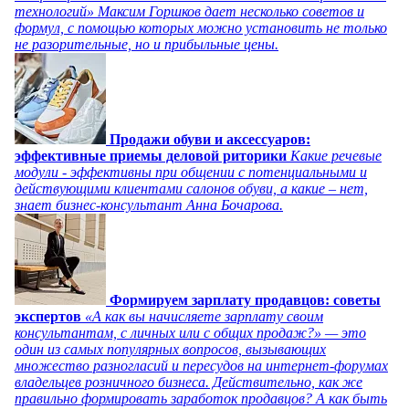
технологий» Максим Горшков дает несколько советов и
формул, с помощью которых можно установить не только
не разорительные, но и прибыльные цены.
Продажи обуви и аксессуаров:
эффективные приемы деловой риторики
Какие речевые
модули - эффективны при общении с потенциальными и
действующими клиентами салонов обуви, а какие – нет,
знает бизнес-консультант Анна Бочарова.
Формируем зарплату продавцов: советы
экспертов
«А как вы начисляете зарплату своим
консультантам, с личных или с общих продаж?» — это
один из самых популярных вопросов, вызывающих
множество разногласий и пересудов на интернет-форумах
владельцев розничного бизнеса. Действительно, как же
правильно формировать заработок продавцов? А как быть