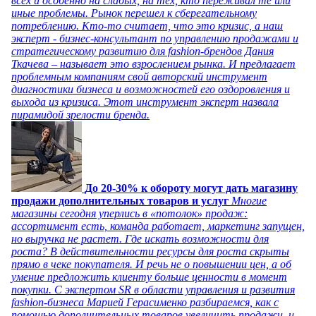
всех и особенно на слабых, на тех, кто переживал те или
иные проблемы. Рынок перешел к сберегательному
потреблению. Кто-то считает, что это кризис, а наш
эксперт - бизнес-консультант по управлению продажами и
стратегическому развитию для fashion-брендов Дания
Ткачева – называет это взрослением рынка. И предлагает
проблемным компаниям свой авторский инструмент
диагностики бизнеса и возможностей его оздоровления и
выхода из кризиса. Этот инструмент эксперт назвала
пирамидой зрелости бренда.
До 20-30% к обороту могут дать магазину
продажи дополнительных товаров и услуг
Многие
магазины сегодня уперлись в «потолок» продаж:
ассортимент есть, команда работает, маркетинг запущен,
но выручка не растет. Где искать возможности для
роста? В действительности ресурсы для роста скрыты
прямо в чеке покупателя. И речь не о повышении цен, а об
умение предложить клиенту больше ценности в момент
покупки. С экспертом SR в области управления и развития
fashion-бизнеса Марией Герасименко разбираемся, как с
помощью дополнительных товаров увеличить продажи, и