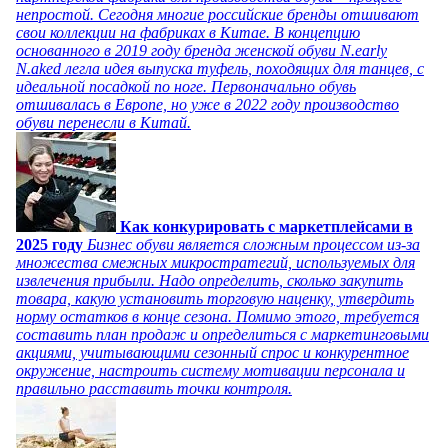
непростой. Сегодня многие российские бренды отшивают
свои коллекции на фабриках в Китае. В концепцию
основанного в 2019 году бренда женской обуви N.early
N.aked легла идея выпуска туфель, походящих для танцев, с
идеальной посадкой по ноге. Первоначально обувь
отшивалась в Европе, но уже в 2022 году производство
обуви перенесли в Китай.
Как конкурировать с маркетплейсами в
2025 году
Бизнес обуви является сложным процессом из-за
множества смежных микростратегий, используемых для
извлечения прибыли. Надо определить, сколько закупить
товара, какую установить торговую наценку, утвердить
норму остатков в конце сезона. Помимо этого, требуется
составить план продаж и определиться с маркетинговыми
акциями, учитывающими сезонный спрос и конкурентное
окружение, настроить систему мотивации персонала и
правильно расставить точки контроля.