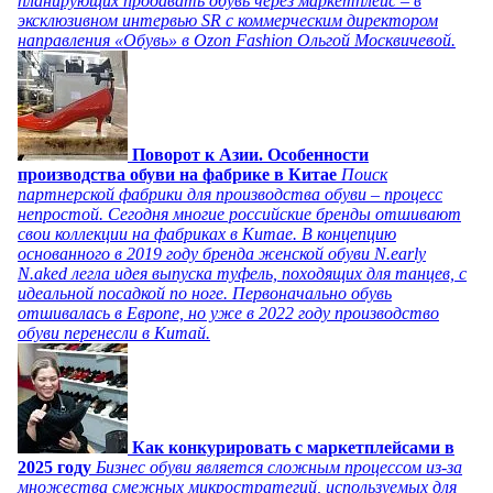
планирующих продавать обувь через маркетплейс – в
эксклюзивном интервью SR с коммерческим директором
направления «Обувь» в Ozon Fashion Ольгой Москвичевой.
Поворот к Азии. Особенности
производства обуви на фабрике в Китае
Поиск
партнерской фабрики для производства обуви – процесс
непростой. Сегодня многие российские бренды отшивают
свои коллекции на фабриках в Китае. В концепцию
основанного в 2019 году бренда женской обуви N.early
N.aked легла идея выпуска туфель, походящих для танцев, с
идеальной посадкой по ноге. Первоначально обувь
отшивалась в Европе, но уже в 2022 году производство
обуви перенесли в Китай.
Как конкурировать с маркетплейсами в
2025 году
Бизнес обуви является сложным процессом из-за
множества смежных микростратегий, используемых для