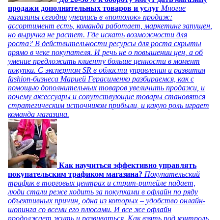
продажи дополнительных товаров и услуг
Многие
магазины сегодня уперлись в «потолок» продаж:
ассортимент есть, команда работает, маркетинг запущен,
но выручка не растет. Где искать возможности для
роста? В действительности ресурсы для роста скрыты
прямо в чеке покупателя. И речь не о повышении цен, а об
умение предложить клиенту больше ценности в момент
покупки. С экспертом SR в области управления и развития
fashion-бизнеса Марией Герасименко разбираемся, как с
помощью дополнительных товаров увеличить продажи, и
почему аксессуары и сопутствующие товары становятся
стратегическим источником прибыли, и какую роль играет
команда магазина.
Как научиться эффективно управлять
покупательским трафиком магазина?
Покупательский
трафик в торговых центрах и стрит-ритейле падает,
люди стали реже ходить за покупками в офлайн по ряду
объективных причин, одна из которых – удобство онлайн-
шопинга со всеми его плюсами. И все же офлайн
продолжает жить и развиваться. Как взять под контроль