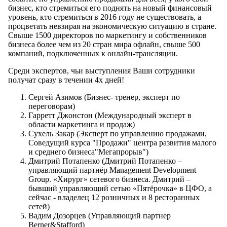
бизнес, кто стремиться его поднять на новый финансовый
уровень, кто стремиться в 2016 году не существовать, а
процветать невзирая на экономическую ситуацию в стране.
Свыше 1500 директоров по маркетингу и собственников
бизнеса более чем из 20 стран мира офлайн, свыше 500
компаний, подключенных к онлайн-трансляции.
Среди экспертов, чьи выступления Ваши сотрудники
получат сразу в течении 4х дней!
Сергей Азимов (Бизнес- тренер, эксперт по
переговорам)
Гарретт Джонстон (Международный эксперт в
области маркетинга и продаж)
Сухель Закар (Эксперт по управлению продажами,
Соведущий курса "Продажи" центра развития малого
и среднего бизнеса"Мегапрорыв")
Дмитрий Потапенко (Дмитрий Потапенко –
управляющий партнёр Management Development
Group. «Хирург» сетевого бизнеса. Дмитрий –
бывший управляющий сетью «Пятёрочка» в ЦФО, а
сейчас - владелец 12 розничных и 8 ресторанных
сетей)
Вадим Дозорцев (Управляющий партнер
Berner&Stafford)