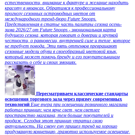
естественности, внимание к фактуре и желание находить
красоту в нюансах. Обратимся к профессиональному
прогнозу сезонных остромодных цветов от
международного тренд-бюро Future Snoops.
Представленная в статье часть палитры сезона осень-
зима 2026/27 от Future Snoops - эмоциональная карта
будущего сезона, которая говорит о доверии и хрупкой
честности, о равновесии, внутренней силе и тепле, которое
не требует повода. Эти пять оттенков превращают
сезонные модели обуви в своеобразный цветовой язык,
который может помочь бренду и его покупательницам
рассказать о себе и своих эмоциях.
Пересматриваем классические стандарты
освещения торгового зала через призму современных
технологий
Еще вчера при освещении розничного магазина
работал принцип: чем ярче свет, чем светлее
пространство магазина, тем больше покупателей и
продаж. Сегодня этот принцип утратил свою
актуальность. На смену ему пришел тренд на хорошо
продуманную концепцию, грамотно используемое освещение,