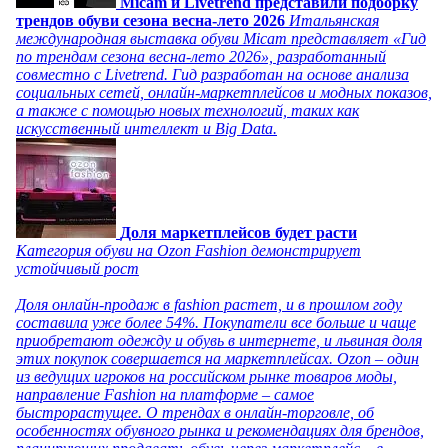
Micam и Livetrend представили подборку
трендов обуви сезона весна-лето 2026
Итальянская
международная выставка обуви Micam представляет «Гид
по трендам сезона весна-лето 2026», разработанный
совместно с Livetrend. Гид разработан на основе анализа
социальных сетей, онлайн-маркетплейсов и модных показов,
а также с помощью новых технологий, таких как
искусственный интеллект и Big Data.
Доля маркетплейсов будет расти
Категория обуви на Ozon Fashion демонстрирует
устойчивый рост
Доля онлайн-продаж в fashion растет, и в прошлом году
составила уже более 54%. Покупатели все больше и чаще
приобретают одежду и обувь в интернете, и львиная доля
этих покупок совершается на маркетплейсах. Ozon – один
из ведущих игроков на российском рынке товаров моды,
направление Fashion на платформе – самое
быстрорастущее. О трендах в онлайн-торговле, об
особенностях обувного рынка и рекомендациях для брендов,