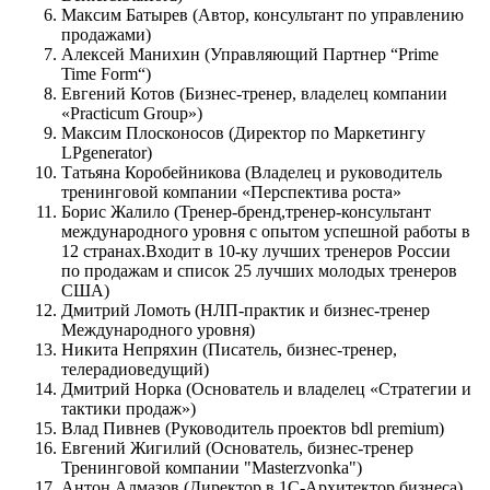
Максим Батырев (Автор, консультант по управлению
продажами)
Алексей Манихин (Управляющий Партнер “Prime
Time Form“)
Евгений Котов (Бизнес-тренер, владелец компании
«Practicum Group»)
Максим Плосконосов (Директор по Маркетингу
LPgenerator)
Татьяна Коробейникова (Владелец и руководитель
тренинговой компании «Перспектива роста»
Борис Жалило (Тренер-бренд,тренер-консультант
международного уровня с опытом успешной работы в
12 странах.Входит в 10-ку лучших тренеров России
по продажам и список 25 лучших молодых тренеров
США)
Дмитрий Ломоть (НЛП-практик и бизнес-тренер
Международного уровня)
Никита Непряхин (Писатель, бизнес-тренер,
телерадиоведущий)
Дмитрий Норка (Основатель и владелец «Стратегии и
тактики продаж»)
Влад Пивнев (Руководитель проектов bdl premium)
Евгений Жигилий (Основатель, бизнес-тренер
Тренинговой компании "Masterzvonka")
Антон Алмазов (Директор в 1С-Архитектор бизнеса)