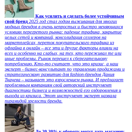
Как усилить и сделать более устойчивым
свой бренд
2025 год стал годом выживания для многих
модных брендов в очень непростых и быстро меняющихся
условиях перегретого рынка: падение трафика, закрытие
целых сетей и компаний, консолидация селлеров на
маркетплейсах, переток покупательского трафика из
офлайна в онлайн – все эти и другие факторы влияли на
всех и особенно на слабых, на тех, кто переживал те или
иные проблемы. Рынок перешел к сберегательному
потреблению. Кто-то считает, что это кризис, а наш
эксперт - бизнес-консультант по управлению продажами и
стратегическому развитию для fashion-брендов Дания
Ткачева – называет это взрослением рынка. И предлагает
проблемным компаниям свой авторский инструмент
диагностики бизнеса и возможностей его оздоровления и
выхода из кризиса. Этот инструмент эксперт назвала
пирамидой зрелости бренда.
До 20-30% к обороту могут дать магазину