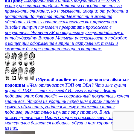
витрину
Эмоциональный отклик покупателей — ключ к
успеху розничных продаж. Витрины способны не только
привлекать внимание, но и вызывать эмоции: от радости и
ностальгии до чувства принадлежности и желания
обладать. Использование психологических триггеров в
дизайне витрин помогает превратить прохожего в
покупателя. Эксперт SR по визуальному мерчандайзингу и
ритейл-дизайну Виктор Малыгин рассказывает о подходах
в концепции оформления витрин и актуальных темах и
сюжетах для презентации товара в витринах.
Обувной ликбез: из чего делаются обувные
подошвы
«Чем отличается ТЭП от ЭВА? Что мне сулит
тунит? ПВХ — это же клей? Из чего вообще сделана
подошва этих ботинок?» — современный покупатель хочет
знать все. Чтобы не ударить перед ним в грязь лицом и
суметь объяснить, годится ли ему в подметки такая
подошва, внимательно изучите эту статью. В ней
инженер-технолог Игорь Окороков рассказывает, из каких
материалов делаются подошвы обуви и чем хорош каждый
из них.