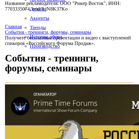
Название рекламодателя: ООО "Рикер Восток", ИНН:
7703335074, erid: LjN8K37Ko
Дизайн
Акценты
Главная
Тренды
События - тренинги, форумы, семинары
Истории обуви
Получите бесплатные презентации и видео с выступлений
спикеров «Российского Форума Продаж».
Производство
События - тренинги,
форумы, семинары