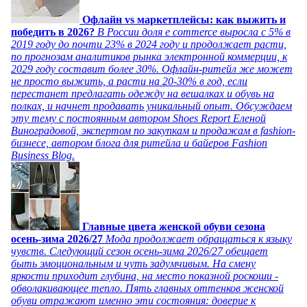
Офлайн vs маркетплейсы: как выжить и
победить в 2026?
В России доля e commerce выросла с 5% в
2019 году до почти 23% в 2024 году и продолжает расти,
по прогнозам аналитиков рынка электронной коммерции, к
2029 году составит более 30%. Офлайн-ритейл же может
не просто выжить, а расти на 20-30% в год, если
перестанет предлагать одежду на вешалках и обувь на
полках, и начнет продавать уникальный опыт. Обсуждаем
эту тему с постоянным автором Shoes Report Еленой
Виноградовой, экспертом по закупкам и продажам в fashion-
бизнесе, автором блога для ритейла и байеров Fashion
Business Blog.
Главные цвета женской обуви сезона
осень-зима 2026/27
Мода продолжает обращаться к языку
чувств. Следующий сезон осень-зима 2026/27 обещает
быть эмоциональным и чуть задумчивым. На смену
яркости приходит глубина, на место показной роскоши -
обволакивающее тепло. Пять главных оттенков женской
обуви отражают именно эти состояния: доверие к