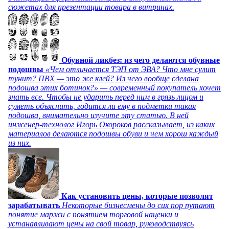
сюжетах для презентации товара в витринах.
Обувной ликбез: из чего делаются обувные
подошвы
«Чем отличается ТЭП от ЭВА? Что мне сулит
тунит? ПВХ — это же клей? Из чего вообще сделана
подошва этих ботинок?» — современный покупатель хочет
знать все. Чтобы не ударить перед ним в грязь лицом и
суметь объяснить, годится ли ему в подметки такая
подошва, внимательно изучите эту статью. В ней
инженер-технолог Игорь Окороков рассказывает, из каких
материалов делаются подошвы обуви и чем хорош каждый
из них.
Как установить цены, которые позволят
зарабатывать
Некоторые бизнесмены до сих пор путают
понятие маржи с понятием торговой наценки и
устанавливают цены на свой товар, руководствуясь