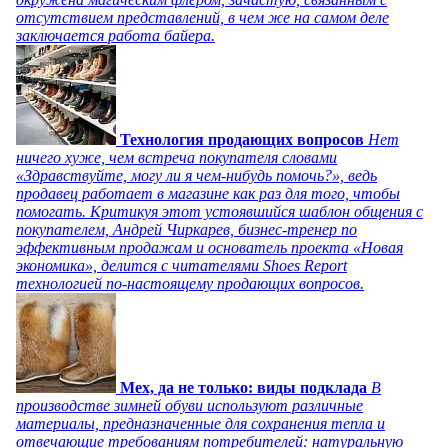
отсутствием представлений, в чем же на самом деле
заключается работа байера.
Технология продающих вопросов
Нет
ничего хуже, чем встреча покупателя словами
«Здравствуйте, могу ли я чем-нибудь помочь?», ведь
продавец работает в магазине как раз для того, чтобы
помогать. Критикуя этот устоявшийся шаблон общения с
покупателем, Андрей Чиркарев, бизнес-тренер по
эффективным продажам и основатель проекта «Новая
экономика», делится с читателями Shoes Report
технологией по-настоящему продающих вопросов.
Мех, да не только: виды подклада
В
производстве зимней обуви используют различные
материалы, предназначенные для сохранения тепла и
отвечающие требованиям потребителей: натуральную