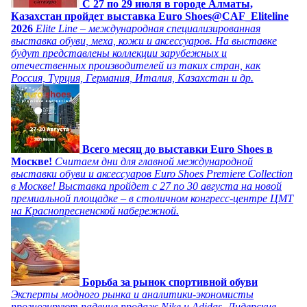
C 27 по 29 июля в городе Алматы,
Казахстан пройдет выставка Euro Shoes@CAF_Eliteline
2026
Elite Line – международная специализированная
выставка обуви, меха, кожи и аксессуаров. На выставке
будут представлены коллекции зарубежных и
отечественных производителей из таких стран, как
Россия, Турция, Германия, Италия, Казахстан и др.
Всего месяц до выставки Euro Shoes в
Москве!
Считаем дни для главной международной
выставки обуви и аксессуаров Euro Shoes Premiere Collection
в Москве! Выставка пройдет с 27 по 30 августа на новой
премиальной площадке – в столичном конгресс-центре ЦМТ
на Краснопресненской набережной.
Борьба за рынок спортивной обуви
Эксперты модного рынка и аналитики-экономисты
прогнозируют падение продаж Nike и Adidas. Лидерские