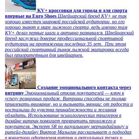
KV+ кроссовки для города и для спорта
впервые на Euro Shoes
Швейцарский бренд KV+ не так
хорошо известен широкой российской аудитории, но его
хорошо знают в мире лыжного спорта, ведь именно там
KV+ делал первые шаги и активно развивался. Швейцарский
бренд заслужил доверие профессиональной спортивной
аудитории на протяжении последних 35 лет. При этом
российский спортивный рынок лыжной экипировки всегда
был приоритетным для швейцарцев.
Создание эмоционального контакта через
витрину
Эмоциональный отклик покупателей — ключ к
успеху розничных продаж. Витрины способны не только
привлекать внимание, но и вызывать эмоции: от радости и
ностальгии до чувства принадлежности и желания
обладать. Использование психологических триггеров в
дизайне витрин помогает превратить прохожего в
покупателя. Эксперт SR по визуальному мерчандайзингу и
ритейл-дизайну Виктор Малыгин рассказывает о подходах
в концепции оформления витрин и актуальных темах и