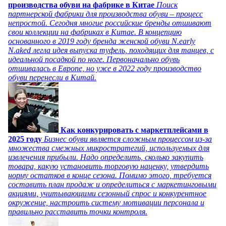
производства обуви на фабрике в Китае
Поиск
партнерской фабрики для производства обуви – процесс
непростой. Сегодня многие российские бренды отшивают
свои коллекции на фабриках в Китае. В концепцию
основанного в 2019 году бренда женской обуви N.early
N.aked легла идея выпуска туфель, походящих для танцев, с
идеальной посадкой по ноге. Первоначально обувь
отшивалась в Европе, но уже в 2022 году производство
обуви перенесли в Китай.
Как конкурировать с маркетплейсами в
2025 году
Бизнес обуви является сложным процессом из-за
множества смежных микростратегий, используемых для
извлечения прибыли. Надо определить, сколько закупить
товара, какую установить торговую наценку, утвердить
норму остатков в конце сезона. Помимо этого, требуется
составить план продаж и определиться с маркетинговыми
акциями, учитывающими сезонный спрос и конкурентное
окружение, настроить систему мотивации персонала и
правильно расставить точки контроля.