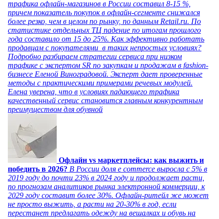
трафика офлайн-магазинов в России составил 8-15 %,
причем показатель покупок в офлайн-сегменте снижался
более резко, чем в целом по рынку, по данным Retail.ru. По
статистике отдельных ТЦ падение по итогам прошлого
года составило от 15 до 25%. Как эффективно работать
продавцам с покупателями в таких непростых условиях?
Подробно разбираем стратегии сервиса при низком
трафике с экспертом SR по закупкам и продажам в fashion-
бизнесе Еленой Виноградовой. Эксперт дает проверенные
методы с практическими примерами речевых модулей.
Елена уверена, что в условиях падающего трафика
качественный сервис становится главным конкурентным
преимуществом для обувной
Офлайн vs маркетплейсы: как выжить и
победить в 2026?
В России доля e commerce выросла с 5% в
2019 году до почти 23% в 2024 году и продолжает расти,
по прогнозам аналитиков рынка электронной коммерции, к
2029 году составит более 30%. Офлайн-ритейл же может
не просто выжить, а расти на 20-30% в год, если
перестанет предлагать одежду на вешалках и обувь на