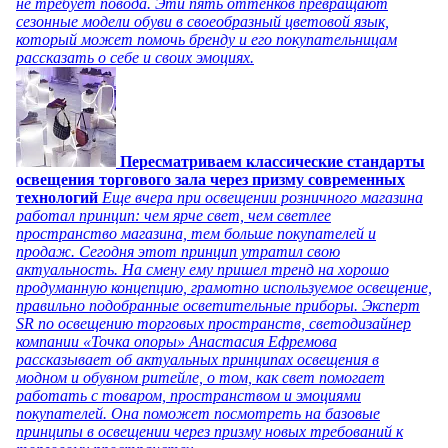
не требует повода. Эти пять оттенков превращают
сезонные модели обуви в своеобразный цветовой язык,
который может помочь бренду и его покупательницам
рассказать о себе и своих эмоциях.
Пересматриваем классические стандарты
освещения торгового зала через призму современных
технологий
Еще вчера при освещении розничного магазина
работал принцип: чем ярче свет, чем светлее
пространство магазина, тем больше покупателей и
продаж. Сегодня этот принцип утратил свою
актуальность. На смену ему пришел тренд на хорошо
продуманную концепцию, грамотно используемое освещение,
правильно подобранные осветительные приборы. Эксперт
SR по освещению торговых пространств, светодизайнер
компании «Точка опоры» Анастасия Ефремова
рассказывает об актуальных принципах освещения в
модном и обувном ритейле, о том, как свет помогает
работать с товаром, пространством и эмоциями
покупателей. Она поможет посмотреть на базовые
принципы в освещении через призму новых требований к