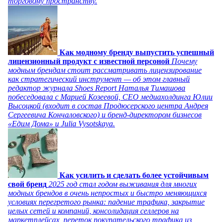
торговому пространству.
Как модному бренду выпустить успешный
лицензионный продукт с известной персоной
Почему
модным брендам стоит рассматривать лицензирование
как стратегический инструмент — об этом главный
редактор журнала Shoes Report Наталья Тимашова
побеседовала с Марией Козеевой, СЕО медиахолдинга Юлии
Высоцкой (входит в состав Продюсерского центра Андрея
Сергеевича Кончаловского) и бренд-директором бизнесов
«Едим Дома» и Julia Vysotskaya.
Как усилить и сделать более устойчивым
свой бренд
2025 год стал годом выживания для многих
модных брендов в очень непростых и быстро меняющихся
условиях перегретого рынка: падение трафика, закрытие
целых сетей и компаний, консолидация селлеров на
маркетплейсах, переток покупательского трафика из