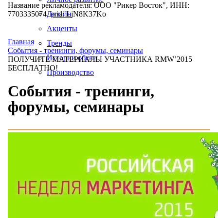
Название рекламодателя: ООО "Рикер Восток", ИНН:
7703335074, erid: LjN8K37Ko
Дизайн
Акценты
Главная
Тренды
События - тренинги, форумы, семинары
Истории обуви
ПОЛУЧИТЕ МАТЕРИАЛЫ УЧАСТНИКА RMW’2015
БЕСПЛАТНО!
Производство
События - тренинги,
форумы, семинары