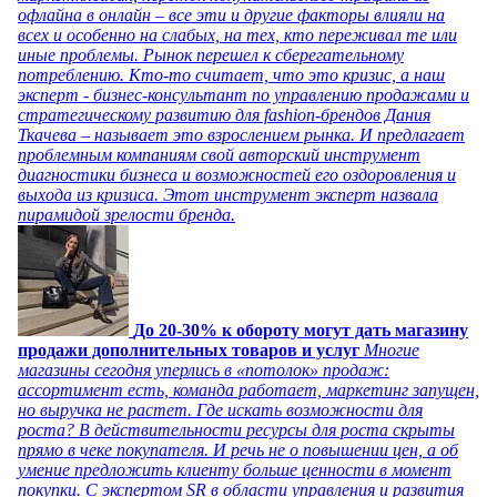
офлайна в онлайн – все эти и другие факторы влияли на
всех и особенно на слабых, на тех, кто переживал те или
иные проблемы. Рынок перешел к сберегательному
потреблению. Кто-то считает, что это кризис, а наш
эксперт - бизнес-консультант по управлению продажами и
стратегическому развитию для fashion-брендов Дания
Ткачева – называет это взрослением рынка. И предлагает
проблемным компаниям свой авторский инструмент
диагностики бизнеса и возможностей его оздоровления и
выхода из кризиса. Этот инструмент эксперт назвала
пирамидой зрелости бренда.
До 20-30% к обороту могут дать магазину
продажи дополнительных товаров и услуг
Многие
магазины сегодня уперлись в «потолок» продаж:
ассортимент есть, команда работает, маркетинг запущен,
но выручка не растет. Где искать возможности для
роста? В действительности ресурсы для роста скрыты
прямо в чеке покупателя. И речь не о повышении цен, а об
умение предложить клиенту больше ценности в момент
покупки. С экспертом SR в области управления и развития