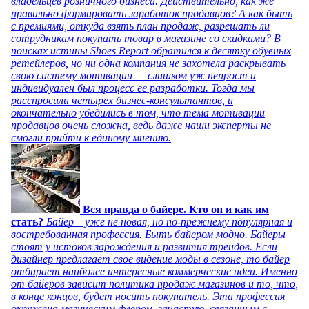
владельцев розничного бизнеса. Действительно, как же
правильно формировать заработок продавцов? А как быть
с премиями, откуда взять план продаж, разрешать ли
сотрудникам покупать товар в магазине со скидками? В
поисках истины Shoes Report обратился к десятку обувных
ретейлеров, но ни одна компания не захотела раскрывать
свою систему мотивации — слишком уж непрост и
индивидуален был процесс ее разработки. Тогда мы
расспросили четырех бизнес-консультантов, и
окончательно убедились в том, что тема мотивации
продавцов очень сложна, ведь даже наши эксперты не
смогли прийти к единому мнению.
Вся правда о байере. Кто он и как им
стать?
Байер – уже не новая, но по-прежнему популярная и
востребованная профессия. Быть байером модно. Байеры
стоят у истоков зарождения и развития трендов. Если
дизайнер предлагает свое видение моды в сезоне, то байер
отбирает наиболее интересные коммерческие идеи. Именно
от байеров зависит политика продаж магазинов и то, что,
в конце концов, будет носить покупатель. Эта профессия
окружена магическим флером, зачастую, связанным с