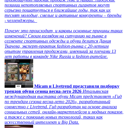
позиции непотопляемых спортивных гигантов могут
серьезно пошатнуться в ближайшие годы, так как их
теснят молодые, смелые и активные конкуренты – бренды
- челленджеры.
Почему это происходит, и каковы основные причины таких
изменений? Своим взглядом на ситуацию на рынке в
сегменте спортивных одежды и обуви делится Дания
Ткачева, эксперт-практик fashion-рынка с 20-летним
опытом управления продажами, имеющий за плечами 13
лет работы в команде Nike Russia и fashion-ритейле.
Micam и Livetrend представили подборку
трендов обуви сезона весна-лето 2026
Итальянская
международная выставка обуви Micam представляет «Гид
по трендам сезона весна-лето 2026», разработанный
совместно с Livetrend. Гид разработан на основе анализа
социальных сетей, онлайн-маркетплейсов и модных показов,
а также с помощью новых технологий, таких как
искусственный интеллект и Big Data.