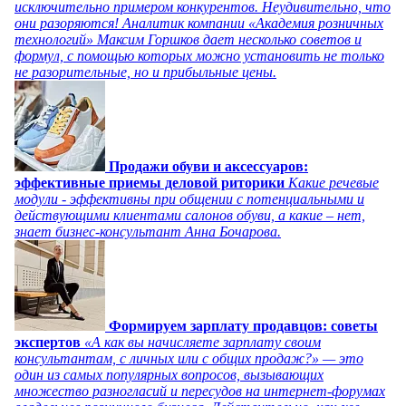
исключительно примером конкурентов. Неудивительно, что
они разоряются! Аналитик компании «Академия розничных
технологий» Максим Горшков дает несколько советов и
формул, с помощью которых можно установить не только
не разорительные, но и прибыльные цены.
Продажи обуви и аксессуаров:
эффективные приемы деловой риторики
Какие речевые
модули - эффективны при общении с потенциальными и
действующими клиентами салонов обуви, а какие – нет,
знает бизнес-консультант Анна Бочарова.
Формируем зарплату продавцов: советы
экспертов
«А как вы начисляете зарплату своим
консультантам, с личных или с общих продаж?» — это
один из самых популярных вопросов, вызывающих
множество разногласий и пересудов на интернет-форумах