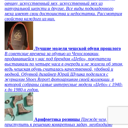
овчину, искусственный мех, искусственный мех из
натуральной шерсти и другие. Все виды подкладочного
меха имеют свои достоинства и недостатки. Рассмотрим
свойства каждого из них.
Лучшие модели чешской обуви прошлого
В советские времена за обувью из Чехословакии,
продававшейся у нас под брендом «Цебо», покупатели
выстаивали по четыре часа в очереди и не жалели об этом,
ведь чешская обувь считалась качественной, удобной и
модной. Обувной дизайнер Юрай Шушка поделился с
журналом Shoes Report фотоархивом своей коллекции, в
которой собраны самые интересные модели «Цебо» с 1940-
х до 1980-х годов.
Арифметика розницы
Прежде чем,
приступить к решению конкретных задач, необходимо