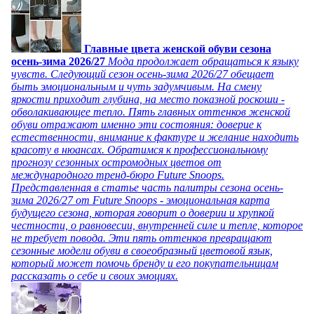
Главные цвета женской обуви сезона
осень-зима 2026/27
Мода продолжает обращаться к языку
чувств. Следующий сезон осень-зима 2026/27 обещает
быть эмоциональным и чуть задумчивым. На смену
яркости приходит глубина, на место показной роскоши -
обволакивающее тепло. Пять главных оттенков женской
обуви отражают именно эти состояния: доверие к
естественности, внимание к фактуре и желание находить
красоту в нюансах. Обратимся к профессиональному
прогнозу сезонных остромодных цветов от
международного тренд-бюро Future Snoops.
Представленная в статье часть палитры сезона осень-
зима 2026/27 от Future Snoops - эмоциональная карта
будущего сезона, которая говорит о доверии и хрупкой
честности, о равновесии, внутренней силе и тепле, которое
не требует повода. Эти пять оттенков превращают
сезонные модели обуви в своеобразный цветовой язык,
который может помочь бренду и его покупательницам
рассказать о себе и своих эмоциях.