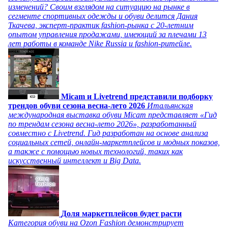
изменений? Своим взглядом на ситуацию на рынке в
сегменте спортивных одежды и обуви делится Дания
Ткачева, эксперт-практик fashion-рынка с 20-летним
опытом управления продажами, имеющий за плечами 13
лет работы в команде Nike Russia и fashion-ритейле.
Micam и Livetrend представили подборку
трендов обуви сезона весна-лето 2026
Итальянская
международная выставка обуви Micam представляет «Гид
по трендам сезона весна-лето 2026», разработанный
совместно с Livetrend. Гид разработан на основе анализа
социальных сетей, онлайн-маркетплейсов и модных показов,
а также с помощью новых технологий, таких как
искусственный интеллект и Big Data.
Доля маркетплейсов будет расти
Категория обуви на Ozon Fashion демонстрирует