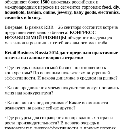
объединяет более
1500
ключевых российских и
международных игроков из сегментов торговли:
food, diy,
household, fashion, online, jewelry, baby goods, electronics,
cosmetics и luxury.
Впервые! В рамках RBR – 26 сентября состоится встреча
представителей малого бизнеса!
КОНГРЕСС
НЕЗАВИСИМОЙ РОЗНИЦЫ
объединит владельцев
магазинов и розничных сетей локального масштаба.
Retail Business Russia 2014 даст предельно практичные
ответы на главные вопросы отрасли:
· Где теперь находится мой бизнес по отношению к
конкурентам? По основным показателям внутренней
эффективности. И какова динамика в среднем на рынке?
· Какие предложения моему покупателю могут поставить
меня над конкурентами?
· Какие риски я недооцениваю? Какие возможности
реализуют на рынке сейчас другие?
· Где ресурсы для сокращения неоправданных затрат и
роста производительности? В первую очередь в
трудозатратах, энергоэффективности, в прямых потерях.