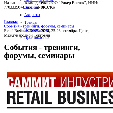
Название рекламодателя: ООО "Рикер Восток", ИНН:
7703335074, erid: LjN8K37Ko
Дизайн
Акценты
Главная
Тренды
События - тренинги, форумы, семинары
Истории обуви
Retail Business Russia 2014, 25-26 сентября, Центр
Международной Торговли
Производство
События - тренинги,
форумы, семинары