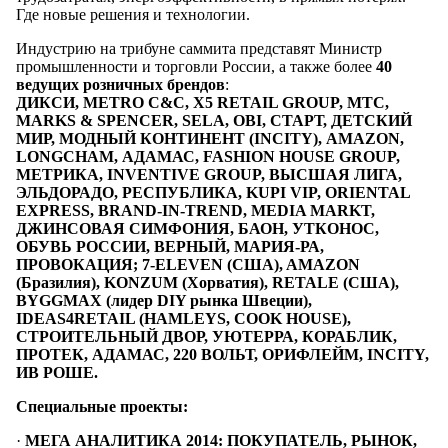
Где новые решения и технологии.
Индустрию на трибуне саммита представят Министр
промышленности и торговли России, а также более
40
ведущих розничных брендов
:
ДИКСИ, METRO C&C, X5 RETAIL GROUP, MTC,
MARKS & SPENCER, SELA, OBI, СТАРТ, ДЕТСКИЙ
МИР, МОДНЫЙ КОНТИНЕНТ (INCITY), AMAZON,
LONGCHAM, АДАМАС, FASHION HOUSE GROUP,
МЕТРИКА, INVENTIVE GROUP, ВЫСШАЯ ЛИГА,
ЭЛЬДОРАДО, РЕСПУБЛИКА, KUPI VIP, ORIENTAL
EXPRESS, BRAND-IN-TREND, MEDIA MARKT,
ДЖИНСОВАЯ СИМФОНИЯ, БАОН, УТКОНОС,
ОБУВЬ РОССИИ, ВЕРНЫЙ, МАРИЯ-РА,
ПРОВОКАЦИЯ; 7-ELEVEN (США), AMAZON
(Бразилия), KONZUM (Хорватия), RETALE (США),
BYGGMAX (лидер DIY рынка Швеции),
IDEAS4RETAIL (HAMLEYS, COOK HOUSE),
СТРОИТЕЛЬНЫЙ ДВОР, УЮТЕРРА, КОРАБЛИК,
ПРОТЕК, АДАМАС, 220 ВОЛЬТ, ОРИФЛЕЙМ, INCITY,
ИВ РОШЕ.
Специальные проекты:
·
МЕГА АНАЛИТИКА 2014: ПОКУПАТЕЛЬ, РЫНОК,