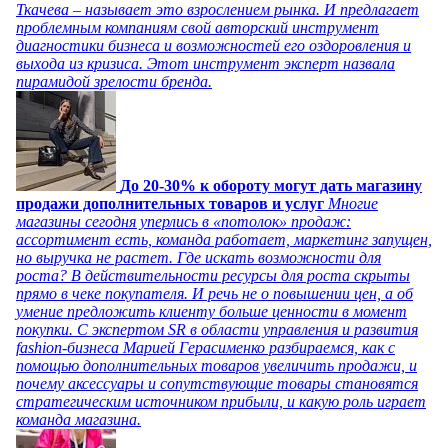
Ткачева – называет это взрослением рынка. И предлагает
проблемным компаниям свой авторский инструмент
диагностики бизнеса и возможностей его оздоровления и
выхода из кризиса. Этот инструмент эксперт назвала
пирамидой зрелости бренда.
До 20-30% к обороту могут дать магазину
продажи дополнительных товаров и услуг
Многие
магазины сегодня уперлись в «потолок» продаж:
ассортимент есть, команда работает, маркетинг запущен,
но выручка не растет. Где искать возможности для
роста? В действительности ресурсы для роста скрыты
прямо в чеке покупателя. И речь не о повышении цен, а об
умение предложить клиенту больше ценности в момент
покупки. С экспертом SR в области управления и развития
fashion-бизнеса Марией Герасименко разбираемся, как с
помощью дополнительных товаров увеличить продажи, и
почему аксессуары и сопутствующие товары становятся
стратегическим источником прибыли, и какую роль играет
команда магазина.