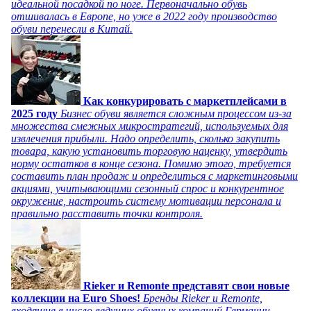
идеальной посадкой по ноге. Первоначально обувь
отшивалась в Европе, но уже в 2022 году производство
обуви перенесли в Китай.
Как конкурировать с маркетплейсами в
2025 году
Бизнес обуви является сложным процессом из-за
множества смежных микростратегий, используемых для
извлечения прибыли. Надо определить, сколько закупить
товара, какую установить торговую наценку, утвердить
норму остатков в конце сезона. Помимо этого, требуется
составить план продаж и определиться с маркетинговыми
акциями, учитывающими сезонный спрос и конкурентное
окружение, настроить систему мотивации персонала и
правильно расставить точки контроля.
Rieker и Remonte представят свои новые
коллекции на Euro Shoes!
Бренды Rieker и Remonte,
входящие в число ведущих обувных компаний Германии,