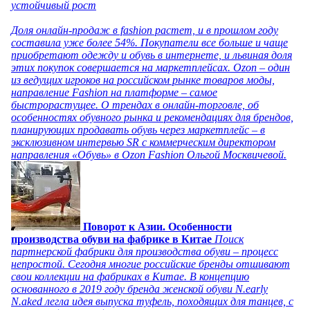
устойчивый рост
Доля онлайн-продаж в fashion растет, и в прошлом году
составила уже более 54%. Покупатели все больше и чаще
приобретают одежду и обувь в интернете, и львиная доля
этих покупок совершается на маркетплейсах. Ozon – один
из ведущих игроков на российском рынке товаров моды,
направление Fashion на платформе – самое
быстрорастущее. О трендах в онлайн-торговле, об
особенностях обувного рынка и рекомендациях для брендов,
планирующих продавать обувь через маркетплейс – в
эксклюзивном интервью SR с коммерческим директором
направления «Обувь» в Ozon Fashion Ольгой Москвичевой.
Поворот к Азии. Особенности
производства обуви на фабрике в Китае
Поиск
партнерской фабрики для производства обуви – процесс
непростой. Сегодня многие российские бренды отшивают
свои коллекции на фабриках в Китае. В концепцию
основанного в 2019 году бренда женской обуви N.early
N.aked легла идея выпуска туфель, походящих для танцев, с