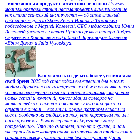
лицензионный продукт с известной персоной
Почему
модным брендам стоит рассматривать лицензирование
как стратегический инструмент — об этом главный
редактор журнала Shoes Report Наталья Тимашова
побеседовала с Марией Козеевой, СЕО медиахолдинга Юлии
Высоцкой (входит в состав Продюсерского центра Андрея
Сергеевича Кончаловского) и бренд-директором бизнесов
«Едим Дома» и Julia Vysotskaya.
Как усилить и сделать более устойчивым
свой бренд
2025 год стал годом выживания для многих
модных брендов в очень непростых и быстро меняющихся
условиях перегретого рынка: падение трафика, закрытие
целых сетей и компаний, консолидация селлеров на
маркетплейсах, переток покупательского трафика из
офлайна в онлайн – все эти и другие факторы влияли на
всех и особенно на слабых, на тех, кто переживал те или
иные проблемы. Рынок перешел к сберегательному
потреблению. Кто-то считает, что это кризис, а наш
эксперт - бизнес-консультант по управлению продажами и
стратегическому развитию для fashion-брендов Дания