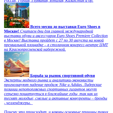
Россия, Турция, Германия, Италия, Казахстан и др.
Всего месяц до выставки Euro Shoes в
Москве!
Считаем дни для главной международной
выставки обуви и аксессуаров Euro Shoes Premiere Collection
в Москве! Выставка пройдет с 27 по 30 августа на новой
премиальной площадке – в столичном конгресс-центре ЦМТ
на Краснопресненской набережной.
Борьба за рынок спортивной обуви
Эксперты модного рынка и аналитики-экономисты
прогнозируют падение продаж Nike и Adidas. Лидерские
позиции непотопляемых спортивных гигантов могут
серьезно пошатнуться в ближайшие годы, так как их
теснят молодые, смелые и активные конкуренты – бренды
- челленджеры.
Почему это происходит, и каковы основные причины таких