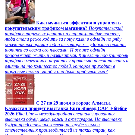
Как научиться эффективно управлять
покупательским трафиком магазина?
Покупательский
трафик в торговых центрах и стрит-ритейле падает,
люди стали реже ходить за покупками в офлайн по ряду
объективных причин, одна из которых – удобство онлайн-
шопинга со всеми его плюсами. И все же офлайн
продолжает жить и развиваться. Как взять под контроль
трафик в магазинах, научиться правильно рассчитывать и
влиять на то количество людей, которое приходит в
торговые точки, чтобы они были прибыльными?
C 27 по 29 июля в городе Алматы,
Казахстан пройдет выставка Euro Shoes@CAF_Eliteline
2026
Elite Line – международная специализированная
выставка обуви, меха, кожи и аксессуаров. На выставке
будут представлены коллекции зарубежных и
отечественных производителей из таких стран, как