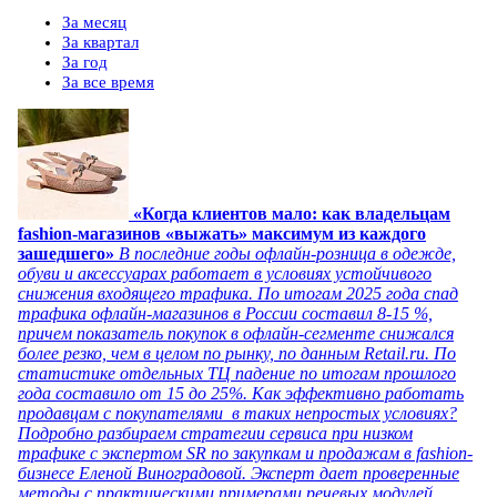
За месяц
За квартал
За год
За все время
«Когда клиентов мало: как владельцам
fashion-магазинов «выжать» максимум из каждого
зашедшего»
В последние годы офлайн-розница в одежде,
обуви и аксессуарах работает в условиях устойчивого
снижения входящего трафика. По итогам 2025 года спад
трафика офлайн-магазинов в России составил 8-15 %,
причем показатель покупок в офлайн-сегменте снижался
более резко, чем в целом по рынку, по данным Retail.ru. По
статистике отдельных ТЦ падение по итогам прошлого
года составило от 15 до 25%. Как эффективно работать
продавцам с покупателями в таких непростых условиях?
Подробно разбираем стратегии сервиса при низком
трафике с экспертом SR по закупкам и продажам в fashion-
бизнесе Еленой Виноградовой. Эксперт дает проверенные
методы с практическими примерами речевых модулей.