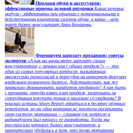
Продажи обуви и аксессуаров:
эффективные приемы деловой риторики
Какие речевые
модули - эффективны при общении с потенциальными и
действующими клиентами салонов обуви, а какие – нет,
знает бизнес-консультант Анна Бочарова.
Формируем зарплату продавцов: советы
экспертов
«А как вы начисляете зарплату своим
консультантам, с личных или с общих продаж?» — это
один из самых популярных вопросов, вызывающих
множество разногласий и пересудов на интернет-форумах
владельцев розничного бизнеса. Действительно, как же
правильно формировать заработок продавцов? А как быть
с премиями, откуда взять план продаж, разрешать ли
сотрудникам покупать товар в магазине со скидками? В
поисках истины Shoes Report обратился к десятку обувных
ретейлеров, но ни одна компания не захотела раскрывать
свою систему мотивации — слишком уж непрост и
индивидуален был процесс ее разработки. Тогда мы
расспросили четырех бизнес-консультантов, и
окончательно убедились в том, что тема мотивации