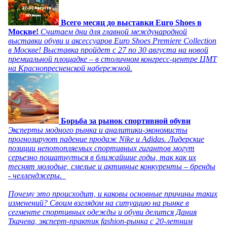
Всего месяц до выставки Euro Shoes в
Москве!
Считаем дни для главной международной
выставки обуви и аксессуаров Euro Shoes Premiere Collection
в Москве! Выставка пройдет с 27 по 30 августа на новой
премиальной площадке – в столичном конгресс-центре ЦМТ
на Краснопресненской набережной.
Борьба за рынок спортивной обуви
Эксперты модного рынка и аналитики-экономисты
прогнозируют падение продаж Nike и Adidas. Лидерские
позиции непотопляемых спортивных гигантов могут
серьезно пошатнуться в ближайшие годы, так как их
теснят молодые, смелые и активные конкуренты – бренды
- челленджеры.
Почему это происходит, и каковы основные причины таких
изменений? Своим взглядом на ситуацию на рынке в
сегменте спортивных одежды и обуви делится Дания
Ткачева, эксперт-практик fashion-рынка с 20-летним