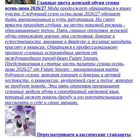
Главные цвета женской обуви сезона
осень-зима 2026/27
Мода продолжает обращаться к языку
чувств. Следующий сезон осень-зима 2026/27 обещает
быть эмоциональным и чуть задумчивым. На смену
яркости приходит глубина, на место показной роскоши -
обволакивающее тепло. Пять главных оттенков женской
обуви отражают именно эти состояния: доверие к
естественности, внимание к фактуре и желание находить
красоту в нюансах. Обратимся к профессиональному
прогнозу сезонных остромодных цветов от
международного тренд-бюро Future Snoops.
Представленная в статье часть палитры сезона осень-
зима 2026/27 от Future Snoops - эмоциональная карта
будущего сезона, которая говорит о доверии и хрупкой
честности, о равновесии, внутренней силе и тепле, которое
не требует повода. Эти пять оттенков превращают
сезонные модели обуви в своеобразный цветовой язык,
который может помочь бренду и его покупательницам
рассказать о себе и своих эмоциях.
Пересматриваем классические стандарты