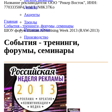
Название рекламодателя: ООО "Рикер Восток", ИНН:
7703335074, erid: LjN8K37Ko
Дизайн
Акценты
Главная
Тренды
События - тренинги, форумы, семинары
Истории обуви
ШОУ-форум Russian Advertising Week 2013 (RAW-2013)
Производство
События - тренинги,
форумы, семинары