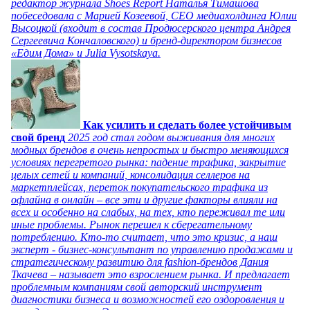
редактор журнала Shoes Report Наталья Тимашова
побеседовала с Марией Козеевой, СЕО медиахолдинга Юлии
Высоцкой (входит в состав Продюсерского центра Андрея
Сергеевича Кончаловского) и бренд-директором бизнесов
«Едим Дома» и Julia Vysotskaya.
Как усилить и сделать более устойчивым
свой бренд
2025 год стал годом выживания для многих
модных брендов в очень непростых и быстро меняющихся
условиях перегретого рынка: падение трафика, закрытие
целых сетей и компаний, консолидация селлеров на
маркетплейсах, переток покупательского трафика из
офлайна в онлайн – все эти и другие факторы влияли на
всех и особенно на слабых, на тех, кто переживал те или
иные проблемы. Рынок перешел к сберегательному
потреблению. Кто-то считает, что это кризис, а наш
эксперт - бизнес-консультант по управлению продажами и
стратегическому развитию для fashion-брендов Дания
Ткачева – называет это взрослением рынка. И предлагает
проблемным компаниям свой авторский инструмент
диагностики бизнеса и возможностей его оздоровления и