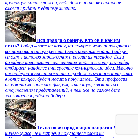
продавцов очень сложна, ведь даже наши эксперты не
смогли прийти к единому мнению.
Вся правда о байере. Кто он и как им
стать?
Байер – уже не новая, но по-прежнему популярная и
востребованная профессия. Быть байером модно. Байеры
стоят у истоков зарождения и развития трендов. Если
дизайнер предлагает свое видение моды в сезоне, то байер
отбирает наиболее интересные коммерческие идеи. Именно
от байеров зависит политика продаж магазинов и то, что,
в конце концов, будет носить покупатель. Эта профессия
окружена магическим флером, зачастую, связанным с
отсутствием представлений, в чем же на самом деле
заключается работа байера.
Технология продающих вопросов
Нет
ничего хуже, чем встреча покупателя словами