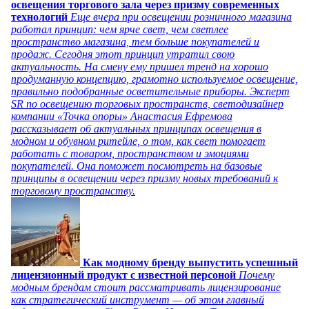
освещения торгового зала через призму современных
технологий
Еще вчера при освещении розничного магазина
работал принцип: чем ярче свет, чем светлее
пространство магазина, тем больше покупателей и
продаж. Сегодня этот принцип утратил свою
актуальность. На смену ему пришел тренд на хорошо
продуманную концепцию, грамотно используемое освещение,
правильно подобранные осветительные приборы. Эксперт
SR по освещению торговых пространств, светодизайнер
компании «Точка опоры» Анастасия Ефремова
рассказывает об актуальных принципах освещения в
модном и обувном ритейле, о том, как свет помогает
работать с товаром, пространством и эмоциями
покупателей. Она поможет посмотреть на базовые
принципы в освещении через призму новых требований к
торговому пространству.
Как модному бренду выпустить успешный
лицензионный продукт с известной персоной
Почему
модным брендам стоит рассматривать лицензирование
как стратегический инструмент — об этом главный