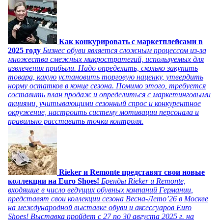
Как конкурировать с маркетплейсами в
2025 году
Бизнес обуви является сложным процессом из-за
множества смежных микростратегий, используемых для
извлечения прибыли. Надо определить, сколько закупить
товара, какую установить торговую наценку, утвердить
норму остатков в конце сезона. Помимо этого, требуется
составить план продаж и определиться с маркетинговыми
акциями, учитывающими сезонный спрос и конкурентное
окружение, настроить систему мотивации персонала и
правильно расставить точки контроля.
Rieker и Remonte представят свои новые
коллекции на Euro Shoes!
Бренды Rieker и Remonte,
входящие в число ведущих обувных компаний Германии,
представят свои коллекции сезона Весна-Лето’26 в Москве
на международной выставке обуви и аксессуаров Euro
Shoes! Выставка пройдет c 27 по 30 августа 2025 г. на