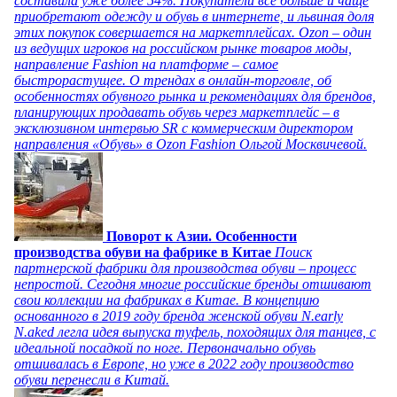
составила уже более 54%. Покупатели все больше и чаще
приобретают одежду и обувь в интернете, и львиная доля
этих покупок совершается на маркетплейсах. Ozon – один
из ведущих игроков на российском рынке товаров моды,
направление Fashion на платформе – самое
быстрорастущее. О трендах в онлайн-торговле, об
особенностях обувного рынка и рекомендациях для брендов,
планирующих продавать обувь через маркетплейс – в
эксклюзивном интервью SR с коммерческим директором
направления «Обувь» в Ozon Fashion Ольгой Москвичевой.
Поворот к Азии. Особенности
производства обуви на фабрике в Китае
Поиск
партнерской фабрики для производства обуви – процесс
непростой. Сегодня многие российские бренды отшивают
свои коллекции на фабриках в Китае. В концепцию
основанного в 2019 году бренда женской обуви N.early
N.aked легла идея выпуска туфель, походящих для танцев, с
идеальной посадкой по ноге. Первоначально обувь
отшивалась в Европе, но уже в 2022 году производство
обуви перенесли в Китай.