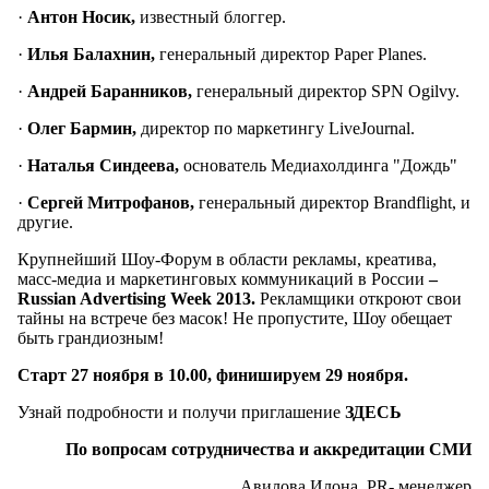
·
Антон Носик,
известный блоггер.
·
Илья Балахнин,
генеральный директор Paper Planes.
·
Андрей Баранников,
генеральный директор SPN Ogilvy.
·
Олег Бармин,
директор по маркетингу LiveJournal.
·
Наталья Синдеева,
основатель Медиахолдинга "Дождь"
·
Сергей Митрофанов,
генеральный директор Brandflight, и
другие.
Крупнейший Шоу-Форум в области рекламы, креатива,
масс-медиа и маркетинговых коммуникаций в России
–
Russian Advertising Week 2013.
Рекламщики откроют свои
тайны на встрече без масок! Не пропустите, Шоу обещает
быть грандиозным!
Старт 27 ноября в 10.00, финишируем 29 ноября.
Узнай подробности и получи приглашение
ЗДЕСЬ
По вопросам сотрудничества и аккредитации СМИ
Авилова Илона, PR- менеджер