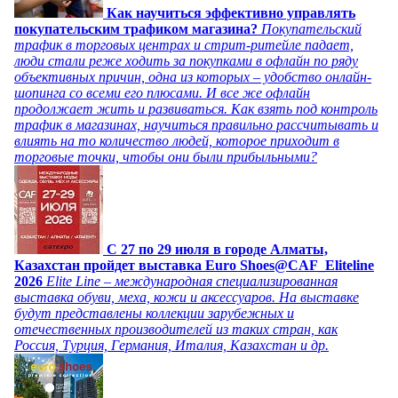
Как научиться эффективно управлять
покупательским трафиком магазина?
Покупательский
трафик в торговых центрах и стрит-ритейле падает,
люди стали реже ходить за покупками в офлайн по ряду
объективных причин, одна из которых – удобство онлайн-
шопинга со всеми его плюсами. И все же офлайн
продолжает жить и развиваться. Как взять под контроль
трафик в магазинах, научиться правильно рассчитывать и
влиять на то количество людей, которое приходит в
торговые точки, чтобы они были прибыльными?
C 27 по 29 июля в городе Алматы,
Казахстан пройдет выставка Euro Shoes@CAF_Eliteline
2026
Elite Line – международная специализированная
выставка обуви, меха, кожи и аксессуаров. На выставке
будут представлены коллекции зарубежных и
отечественных производителей из таких стран, как
Россия, Турция, Германия, Италия, Казахстан и др.