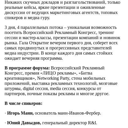
Никаких скучных докладов и разглагольствований, только
реальные кейсы, яркие презентации и оживленные
дискуссии от ведущих маркетинговых агентств, топовых
спикеров и медиа гуру.
3 дня, 4 параллельных потока – уникальная возможность
посетить Всероссийский Рекламный Конгресс, тренинг
сессии и мастер-классы, презентации компаний и новинок
рынка. Гала Открытие вечером первого дня, соберет всех
самых продвинутых и прогрессивных представителей
медиа индустрии. В конце каждого дня самых стойких
ожидает вечерняя программа.
В программе форума:
Всероссийский Рекламный
Конгресс, премия «ЛИЦО рекламы», «Битва
креативщиков», Networking Party, стена мобильных
приложений, выставка рекламных технологий, мозговые
штурмы, digital сессия, media сессия, конкурсы от
партнеров, ночные показы рекламы и многое другое.
В числе спикеров:
·
Игорь Манн,
основатель манн-Иванов-Фербер.
·
Юний Давыдов,
генеральный директор R&I.