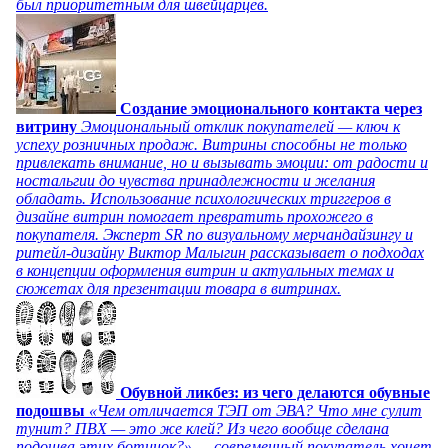
был приоритетным для швейцарцев.
Создание эмоционального контакта через
витрину
Эмоциональный отклик покупателей — ключ к
успеху розничных продаж. Витрины способны не только
привлекать внимание, но и вызывать эмоции: от радости и
ностальгии до чувства принадлежности и желания
обладать. Использование психологических триггеров в
дизайне витрин помогает превратить прохожего в
покупателя. Эксперт SR по визуальному мерчандайзингу и
ритейл-дизайну Виктор Малыгин рассказывает о подходах
в концепции оформления витрин и актуальных темах и
сюжетах для презентации товара в витринах.
Обувной ликбез: из чего делаются обувные
подошвы
«Чем отличается ТЭП от ЭВА? Что мне сулит
тунит? ПВХ — это же клей? Из чего вообще сделана
подошва этих ботинок?» — современный покупатель хочет