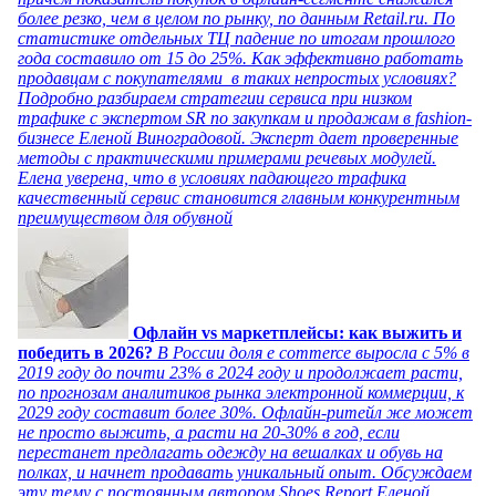
более резко, чем в целом по рынку, по данным Retail.ru. По
статистике отдельных ТЦ падение по итогам прошлого
года составило от 15 до 25%. Как эффективно работать
продавцам с покупателями в таких непростых условиях?
Подробно разбираем стратегии сервиса при низком
трафике с экспертом SR по закупкам и продажам в fashion-
бизнесе Еленой Виноградовой. Эксперт дает проверенные
методы с практическими примерами речевых модулей.
Елена уверена, что в условиях падающего трафика
качественный сервис становится главным конкурентным
преимуществом для обувной
Офлайн vs маркетплейсы: как выжить и
победить в 2026?
В России доля e commerce выросла с 5% в
2019 году до почти 23% в 2024 году и продолжает расти,
по прогнозам аналитиков рынка электронной коммерции, к
2029 году составит более 30%. Офлайн-ритейл же может
не просто выжить, а расти на 20-30% в год, если
перестанет предлагать одежду на вешалках и обувь на
полках, и начнет продавать уникальный опыт. Обсуждаем
эту тему с постоянным автором Shoes Report Еленой