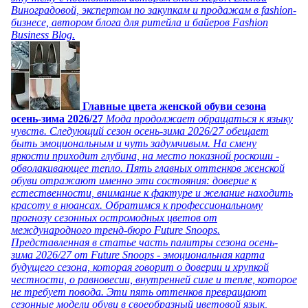
Виноградовой, экспертом по закупкам и продажам в fashion-
бизнесе, автором блога для ритейла и байеров Fashion
Business Blog.
Главные цвета женской обуви сезона
осень-зима 2026/27
Мода продолжает обращаться к языку
чувств. Следующий сезон осень-зима 2026/27 обещает
быть эмоциональным и чуть задумчивым. На смену
яркости приходит глубина, на место показной роскоши -
обволакивающее тепло. Пять главных оттенков женской
обуви отражают именно эти состояния: доверие к
естественности, внимание к фактуре и желание находить
красоту в нюансах. Обратимся к профессиональному
прогнозу сезонных остромодных цветов от
международного тренд-бюро Future Snoops.
Представленная в статье часть палитры сезона осень-
зима 2026/27 от Future Snoops - эмоциональная карта
будущего сезона, которая говорит о доверии и хрупкой
честности, о равновесии, внутренней силе и тепле, которое
не требует повода. Эти пять оттенков превращают
сезонные модели обуви в своеобразный цветовой язык,