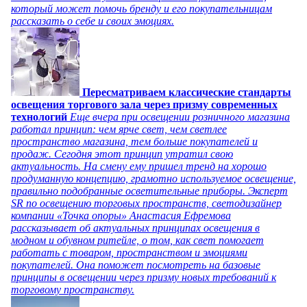
который может помочь бренду и его покупательницам
рассказать о себе и своих эмоциях.
Пересматриваем классические стандарты
освещения торгового зала через призму современных
технологий
Еще вчера при освещении розничного магазина
работал принцип: чем ярче свет, чем светлее
пространство магазина, тем больше покупателей и
продаж. Сегодня этот принцип утратил свою
актуальность. На смену ему пришел тренд на хорошо
продуманную концепцию, грамотно используемое освещение,
правильно подобранные осветительные приборы. Эксперт
SR по освещению торговых пространств, светодизайнер
компании «Точка опоры» Анастасия Ефремова
рассказывает об актуальных принципах освещения в
модном и обувном ритейле, о том, как свет помогает
работать с товаром, пространством и эмоциями
покупателей. Она поможет посмотреть на базовые
принципы в освещении через призму новых требований к
торговому пространству.