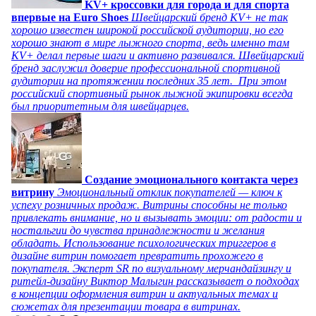
KV+ кроссовки для города и для спорта
впервые на Euro Shoes
Швейцарский бренд KV+ не так
хорошо известен широкой российской аудитории, но его
хорошо знают в мире лыжного спорта, ведь именно там
KV+ делал первые шаги и активно развивался. Швейцарский
бренд заслужил доверие профессиональной спортивной
аудитории на протяжении последних 35 лет. При этом
российский спортивный рынок лыжной экипировки всегда
был приоритетным для швейцарцев.
Создание эмоционального контакта через
витрину
Эмоциональный отклик покупателей — ключ к
успеху розничных продаж. Витрины способны не только
привлекать внимание, но и вызывать эмоции: от радости и
ностальгии до чувства принадлежности и желания
обладать. Использование психологических триггеров в
дизайне витрин помогает превратить прохожего в
покупателя. Эксперт SR по визуальному мерчандайзингу и
ритейл-дизайну Виктор Малыгин рассказывает о подходах
в концепции оформления витрин и актуальных темах и
сюжетах для презентации товара в витринах.