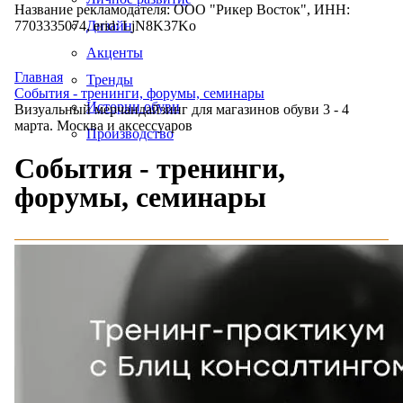
Название рекламодателя: ООО "Рикер Восток", ИНН:
7703335074, erid: LjN8K37Ko
Дизайн
Акценты
Главная
Тренды
События - тренинги, форумы, семинары
Истории обуви
Визуальный мерчандайзинг для магазинов обуви 3 - 4
марта. Москва и аксессуаров
Производство
События - тренинги,
форумы, семинары