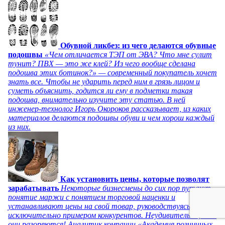
Обувной ликбез: из чего делаются обувные
подошвы
«Чем отличается ТЭП от ЭВА? Что мне сулит
тунит? ПВХ — это же клей? Из чего вообще сделана
подошва этих ботинок?» — современный покупатель хочет
знать все. Чтобы не ударить перед ним в грязь лицом и
суметь объяснить, годится ли ему в подметки такая
подошва, внимательно изучите эту статью. В ней
инженер-технолог Игорь Окороков рассказывает, из каких
материалов делаются подошвы обуви и чем хорош каждый
из них.
Как установить цены, которые позволят
зарабатывать
Некоторые бизнесмены до сих пор путают
понятие маржи с понятием торговой наценки и
устанавливают цены на свой товар, руководствуясь
исключительно примером конкурентов. Неудивительно, что
они разоряются! Аналитик компании «Академия розничных