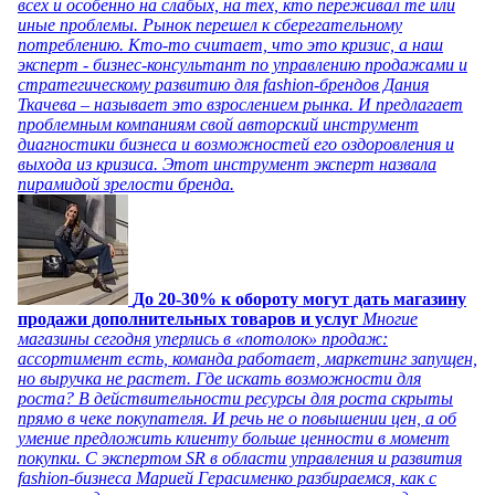
всех и особенно на слабых, на тех, кто переживал те или
иные проблемы. Рынок перешел к сберегательному
потреблению. Кто-то считает, что это кризис, а наш
эксперт - бизнес-консультант по управлению продажами и
стратегическому развитию для fashion-брендов Дания
Ткачева – называет это взрослением рынка. И предлагает
проблемным компаниям свой авторский инструмент
диагностики бизнеса и возможностей его оздоровления и
выхода из кризиса. Этот инструмент эксперт назвала
пирамидой зрелости бренда.
До 20-30% к обороту могут дать магазину
продажи дополнительных товаров и услуг
Многие
магазины сегодня уперлись в «потолок» продаж:
ассортимент есть, команда работает, маркетинг запущен,
но выручка не растет. Где искать возможности для
роста? В действительности ресурсы для роста скрыты
прямо в чеке покупателя. И речь не о повышении цен, а об
умение предложить клиенту больше ценности в момент
покупки. С экспертом SR в области управления и развития
fashion-бизнеса Марией Герасименко разбираемся, как с