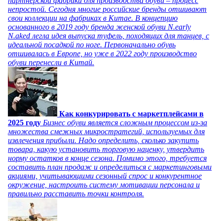
партнерской фабрики для производства обуви – процесс
непростой. Сегодня многие российские бренды отшивают
свои коллекции на фабриках в Китае. В концепцию
основанного в 2019 году бренда женской обуви N.early
N.aked легла идея выпуска туфель, походящих для танцев, с
идеальной посадкой по ноге. Первоначально обувь
отшивалась в Европе, но уже в 2022 году производство
обуви перенесли в Китай.
Как конкурировать с маркетплейсами в
2025 году
Бизнес обуви является сложным процессом из-за
множества смежных микростратегий, используемых для
извлечения прибыли. Надо определить, сколько закупить
товара, какую установить торговую наценку, утвердить
норму остатков в конце сезона. Помимо этого, требуется
составить план продаж и определиться с маркетинговыми
акциями, учитывающими сезонный спрос и конкурентное
окружение, настроить систему мотивации персонала и
правильно расставить точки контроля.