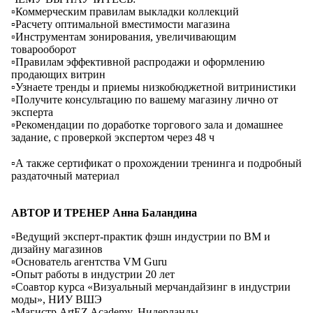
▫️Коммерческим правилам выкладки коллекций
▫️Расчету оптимальной вместимости магазина
▫️Инструментам зонирования, увеличивающим
товарооборот
▫️Правилам эффективной распродажи и оформлению
продающих витрин
▫️Узнаете тренды и приемы низкобюджетной витринистики
▫️Получите консультацию по вашему магазину лично от
эксперта
▫️Рекомендации по доработке торгового зала и домашнее
задание, с проверкой экспертом через 48 ч
⠀
▫️А также сертификат о прохождении тренинга и подробный
раздаточный материал
⠀
АВТОР И ТРЕНЕР Анна Баландина
▫️Ведущий эксперт-практик фэшн индустрии по ВМ и
дизайну магазинов
▫️Основатель агентства VM Guru
▫️Опыт работы в индустрии 20 лет
▫️Соавтор курса «Визуальный мерчандайзинг в индустрии
моды», НИУ ВШЭ
▫️Магистр АrtEZ Academy, Нидерланды