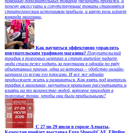
помощью дополнительных товаров увеличить продажи, и
почему аксессуары и сопутствующие товары становятся
стратегическим источником прибыли, и какую роль играет
команда магазина.
Как научиться эффективно управлять
покупательским трафиком магазина?
Покупательский
трафик в торговых центрах и стрит-ритейле падает,
люди стали реже ходить за покупками в офлайн по ряду
объективных причин, одна из которых – удобство онлайн-
шопинга со всеми его плюсами. И все же офлайн
продолжает жить и развиваться. Как взять под контроль
трафик в магазинах, научиться правильно рассчитывать и
влиять на то количество людей, которое приходит в
торговые точки, чтобы они были прибыльными?
C 27 по 29 июля в городе Алматы,
Казахстан пройдет выставка Euro Shoes@CAF_Eliteline