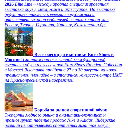
2026
Elite Line – международная специализированная
выставка обуви, меха, кожи и аксессуаров. На выставке
будут представлены коллекции зарубежных и
отечественных производителей из таких стран, как
Россия, Турция, Германия, Италия, Казахстан и др.
Всего месяц до выставки Euro Shoes в
Москве!
Считаем дни для главной международной
выставки обуви и аксессуаров Euro Shoes Premiere Collection
в Москве! Выставка пройдет с 27 по 30 августа на новой
премиальной площадке – в столичном конгресс-центре ЦМТ
на Краснопресненской набережной.
Борьба за рынок спортивной обуви
Эксперты модного рынка и аналитики-экономисты
прогнозируют падение продаж Nike и Adidas. Лидерские
позиции непотопляемых спортивных гигантов могут