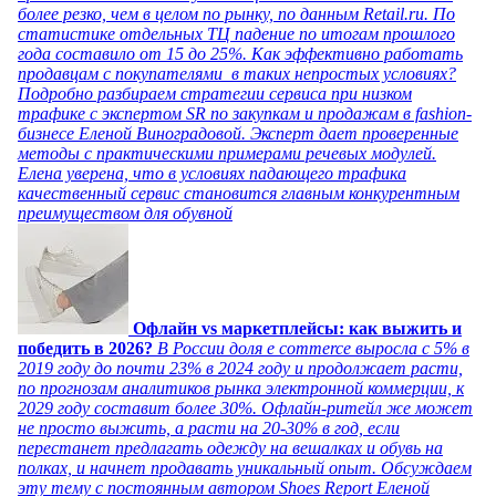
более резко, чем в целом по рынку, по данным Retail.ru. По
статистике отдельных ТЦ падение по итогам прошлого
года составило от 15 до 25%. Как эффективно работать
продавцам с покупателями в таких непростых условиях?
Подробно разбираем стратегии сервиса при низком
трафике с экспертом SR по закупкам и продажам в fashion-
бизнесе Еленой Виноградовой. Эксперт дает проверенные
методы с практическими примерами речевых модулей.
Елена уверена, что в условиях падающего трафика
качественный сервис становится главным конкурентным
преимуществом для обувной
Офлайн vs маркетплейсы: как выжить и
победить в 2026?
В России доля e commerce выросла с 5% в
2019 году до почти 23% в 2024 году и продолжает расти,
по прогнозам аналитиков рынка электронной коммерции, к
2029 году составит более 30%. Офлайн-ритейл же может
не просто выжить, а расти на 20-30% в год, если
перестанет предлагать одежду на вешалках и обувь на
полках, и начнет продавать уникальный опыт. Обсуждаем
эту тему с постоянным автором Shoes Report Еленой