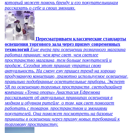
который может помочь бренду и его покупательницам
рассказать о себе и своих эмоциях.
Пересматриваем классические стандарты
освещения торгового зала через призму современных
технологий
Еще вчера при освещении розничного магазина
работал принцип: чем ярче свет, чем светлее
пространство магазина, тем больше покупателей и
продаж. Сегодня этот принцип утратил свою
актуальность. На смену ему пришел тренд на хорошо
продуманную концепцию, грамотно используемое освещение,
правильно подобранные осветительные приборы. Эксперт
SR по освещению торговых пространств, светодизайнер
компании «Точка опоры» Анастасия Ефремова
рассказывает об актуальных принципах освещения в
модном и обувном ритейле, о том, как свет помогает
работать с товаром, пространством и эмоциями
покупателей. Она поможет посмотреть на базовые
принципы в освещении через призму новых требований к
торговому пространству.