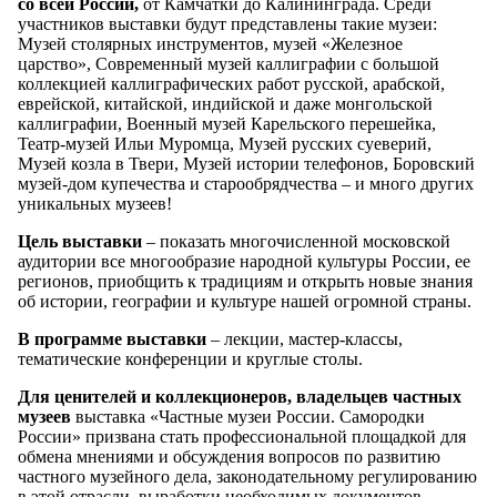
со всей России,
от Камчатки до Калининграда. Среди
участников выставки будут представлены такие музеи:
Музей столярных инструментов, музей «Железное
царство», Современный музей каллиграфии с большой
коллекцией каллиграфических работ русской, арабской,
еврейской, китайской, индийской и даже монгольской
каллиграфии, Военный музей Карельского перешейка,
Театр-музей Ильи Муромца, Музей русских суеверий,
Музей козла в Твери, Музей истории телефонов, Боровский
музей-дом купечества и старообрядчества – и много других
уникальных музеев!
Цель выставки
– показать многочисленной московской
аудитории все многообразие народной культуры России, ее
регионов, приобщить к традициям и открыть новые знания
об истории, географии и культуре нашей огромной страны.
В программе выставки
– лекции, мастер-классы,
тематические конференции и круглые столы.
Для ценителей и коллекционеров, владельцев частных
музеев
выставка «Частные музеи России. Самородки
России» призвана стать профессиональной площадкой для
обмена мнениями и обсуждения вопросов по развитию
частного музейного дела, законодательному регулированию
в этой отрасли, выработки необходимых документов,