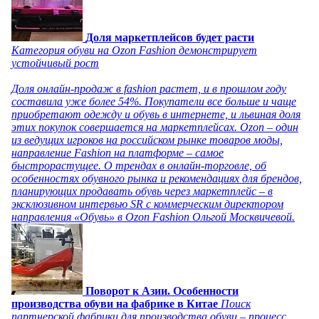
Доля маркетплейсов будет расти
Категория обуви на Ozon Fashion демонстрирует
устойчивый рост
Доля онлайн-продаж в fashion растет, и в прошлом году
составила уже более 54%. Покупатели все больше и чаще
приобретают одежду и обувь в интернете, и львиная доля
этих покупок совершается на маркетплейсах. Ozon – один
из ведущих игроков на российском рынке товаров моды,
направление Fashion на платформе – самое
быстрорастущее. О трендах в онлайн-торговле, об
особенностях обувного рынка и рекомендациях для брендов,
планирующих продавать обувь через маркетплейс – в
эксклюзивном интервью SR с коммерческим директором
направления «Обувь» в Ozon Fashion Ольгой Москвичевой.
Поворот к Азии. Особенности
производства обуви на фабрике в Китае
Поиск
партнерской фабрики для производства обуви – процесс