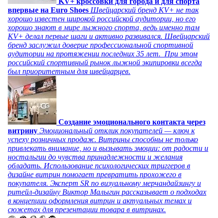
KV+ кроссовки для города и для спорта
впервые на Euro Shoes
Швейцарский бренд KV+ не так
хорошо известен широкой российской аудитории, но его
хорошо знают в мире лыжного спорта, ведь именно там
KV+ делал первые шаги и активно развивался. Швейцарский
бренд заслужил доверие профессиональной спортивной
аудитории на протяжении последних 35 лет. При этом
российский спортивный рынок лыжной экипировки всегда
был приоритетным для швейцарцев.
Создание эмоционального контакта через
витрину
Эмоциональный отклик покупателей — ключ к
успеху розничных продаж. Витрины способны не только
привлекать внимание, но и вызывать эмоции: от радости и
ностальгии до чувства принадлежности и желания
обладать. Использование психологических триггеров в
дизайне витрин помогает превратить прохожего в
покупателя. Эксперт SR по визуальному мерчандайзингу и
ритейл-дизайну Виктор Малыгин рассказывает о подходах
в концепции оформления витрин и актуальных темах и
сюжетах для презентации товара в витринах.