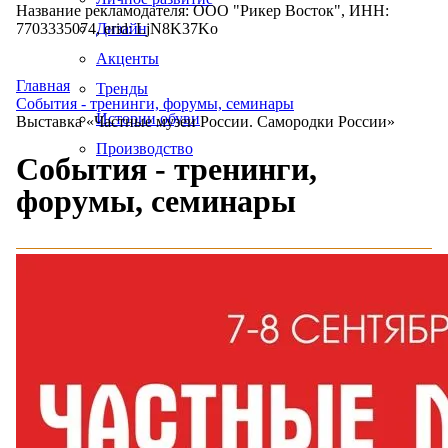
Название рекламодателя: ООО "Рикер Восток", ИНН:
7703335074, erid: LjN8K37Ko
Дизайн
Акценты
Главная
Тренды
События - тренинги, форумы, семинары
Истории обуви
Выставка «Частные музеи России. Самородки России»
Производство
События - тренинги,
форумы, семинары