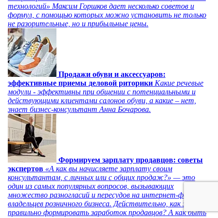
технологий» Максим Горшков дает несколько советов и
формул, с помощью которых можно установить не только
не разорительные, но и прибыльные цены.
Продажи обуви и аксессуаров:
эффективные приемы деловой риторики
Какие речевые
модули - эффективны при общении с потенциальными и
действующими клиентами салонов обуви, а какие – нет,
знает бизнес-консультант Анна Бочарова.
Формируем зарплату продавцов: советы
экспертов
«А как вы начисляете зарплату своим
консультантам, с личных или с общих продаж?» — это
один из самых популярных вопросов, вызывающих
множество разногласий и пересудов на интернет-форумах
владельцев розничного бизнеса. Действительно, как же
правильно формировать заработок продавцов? А как быть