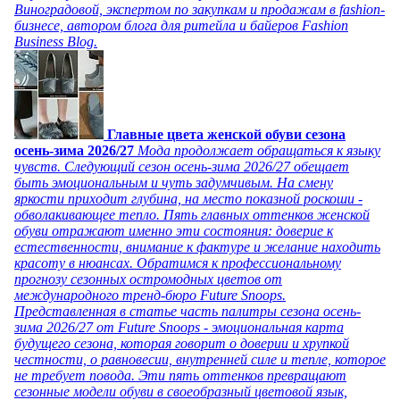
Виноградовой, экспертом по закупкам и продажам в fashion-
бизнесе, автором блога для ритейла и байеров Fashion
Business Blog.
Главные цвета женской обуви сезона
осень-зима 2026/27
Мода продолжает обращаться к языку
чувств. Следующий сезон осень-зима 2026/27 обещает
быть эмоциональным и чуть задумчивым. На смену
яркости приходит глубина, на место показной роскоши -
обволакивающее тепло. Пять главных оттенков женской
обуви отражают именно эти состояния: доверие к
естественности, внимание к фактуре и желание находить
красоту в нюансах. Обратимся к профессиональному
прогнозу сезонных остромодных цветов от
международного тренд-бюро Future Snoops.
Представленная в статье часть палитры сезона осень-
зима 2026/27 от Future Snoops - эмоциональная карта
будущего сезона, которая говорит о доверии и хрупкой
честности, о равновесии, внутренней силе и тепле, которое
не требует повода. Эти пять оттенков превращают
сезонные модели обуви в своеобразный цветовой язык,