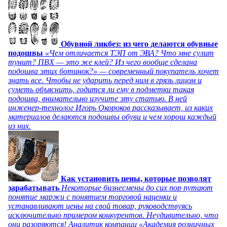
Обувной ликбез: из чего делаются обувные
подошвы
«Чем отличается ТЭП от ЭВА? Что мне сулит
тунит? ПВХ — это же клей? Из чего вообще сделана
подошва этих ботинок?» — современный покупатель хочет
знать все. Чтобы не ударить перед ним в грязь лицом и
суметь объяснить, годится ли ему в подметки такая
подошва, внимательно изучите эту статью. В ней
инженер-технолог Игорь Окороков рассказывает, из каких
материалов делаются подошвы обуви и чем хорош каждый
из них.
Как установить цены, которые позволят
зарабатывать
Некоторые бизнесмены до сих пор путают
понятие маржи с понятием торговой наценки и
устанавливают цены на свой товар, руководствуясь
исключительно примером конкурентов. Неудивительно, что
они разоряются! Аналитик компании «Академия розничных