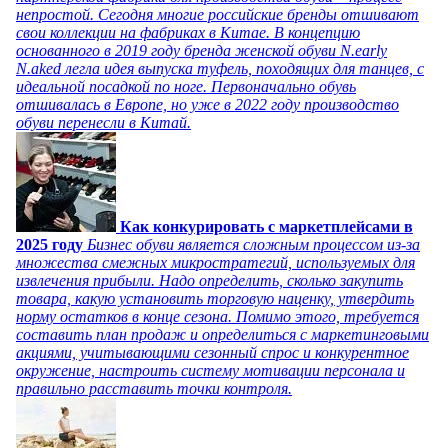
непростой. Сегодня многие российские бренды отшивают
свои коллекции на фабриках в Китае. В концепцию
основанного в 2019 году бренда женской обуви N.early
N.aked легла идея выпуска туфель, походящих для танцев, с
идеальной посадкой по ноге. Первоначально обувь
отшивалась в Европе, но уже в 2022 году производство
обуви перенесли в Китай.
Как конкурировать с маркетплейсами в
2025 году
Бизнес обуви является сложным процессом из-за
множества смежных микростратегий, используемых для
извлечения прибыли. Надо определить, сколько закупить
товара, какую установить торговую наценку, утвердить
норму остатков в конце сезона. Помимо этого, требуется
составить план продаж и определиться с маркетинговыми
акциями, учитывающими сезонный спрос и конкурентное
окружение, настроить систему мотивации персонала и
правильно расставить точки контроля.