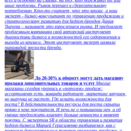
всех и особенно на слабых, на тех, кто переживал те или
иные проблемы. Рынок перешел к сберегательному
потреблению. Кто-то считает, что это кризис, а наш
эксперт - бизнес-консультант по управлению продажами и
стратегическому развитию для fashion-брендов Дания
Ткачева – называет это взрослением рынка. И предлагает
проблемным компаниям свой авторский инструмент
диагностики бизнеса и возможностей его оздоровления и
выхода из кризиса. Этот инструмент эксперт назвала
пирамидой зрелости бренда.
До 20-30% к обороту могут дать магазину
продажи дополнительных товаров и услуг
Многие
магазины сегодня уперлись в «потолок» продаж:
ассортимент есть, команда работает, маркетинг запущен,
но выручка не растет. Где искать возможности для
роста? В действительности ресурсы для роста скрыты
прямо в чеке покупателя. И речь не о повышении цен, а об
умение предложить клиенту больше ценности в момент
покупки. С экспертом SR в области управления и развития
fashion-бизнеса Марией Герасименко разбираемся, как с
помощью дополнительных товаров увеличить продажи, и