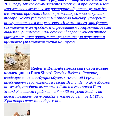
2025 году
Бизнес обуви является сложным процессом из-за
множества смежных микростратегий, используемых для
извлечения прибыли. Надо определить, сколько закупить
товара, какую установить торговую наценку, утвердить
норму остатков в конце сезона. Помимо этого, требуется
составить план продаж и определиться с маркетинговыми
акциями, учитывающими сезонный спрос и конкурентное
окружение, настроить систему мотивации персонала и
правильно расставить точки контроля.
Rieker и Remonte представят свои новые
коллекции на Euro Shoes!
Бренды Rieker и Remonte,
входящие в число ведущих обувных компаний Германии,
представят свои коллекции сезона Весна-Лето’26 в Москве
на международной выставке обуви и аксессуаров Euro
Shoes! Выставка пройдет c 27 по 30 августа 2025 г. на
новой премиальной площадке в конгресс-центре ЦМТ на
Краснопресненской набережной.