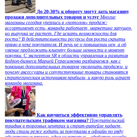
До 20-30% к обороту могут дать магазину
продажи дополнительных товаров и услуг
Многие
магазины сегодня уперлись в «потолок» продаж:
ассортимент есть, команда работает, маркетинг запущен,
но выручка не растет. Где искать возможности для
роста? В действительности ресурсы для роста скрыты
прямо в чеке покупателя. И речь не о повышении цен, а об
умение предложить клиенту больше ценности в момент
покупки. С экспертом SR в области управления и развития
fashion-бизнеса Марией Герасименко разбираемся, как с
помощью дополнительных товаров увеличить продажи, и
почему аксессуары и сопутствующие товары становятся
стратегическим источником прибыли, и какую роль играет
команда магазина.
Как научиться эффективно управлять
покупательским трафиком магазина?
Покупательский
трафик в торговых центрах и стрит-ритейле падает,
люди стали реже ходить за покупками в офлайн по ряду
объективных причин, одна из которых – удобство онлайн-