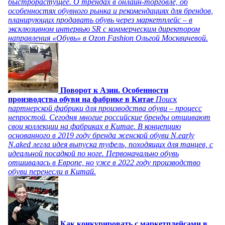
быстрорастущее. О трендах в онлайн-торговле, об
особенностях обувного рынка и рекомендациях для брендов,
планирующих продавать обувь через маркетплейс – в
эксклюзивном интервью SR с коммерческим директором
направления «Обувь» в Ozon Fashion Ольгой Москвичевой.
Поворот к Азии. Особенности
производства обуви на фабрике в Китае
Поиск
партнерской фабрики для производства обуви – процесс
непростой. Сегодня многие российские бренды отшивают
свои коллекции на фабриках в Китае. В концепцию
основанного в 2019 году бренда женской обуви N.early
N.aked легла идея выпуска туфель, походящих для танцев, с
идеальной посадкой по ноге. Первоначально обувь
отшивалась в Европе, но уже в 2022 году производство
обуви перенесли в Китай.
Как конкурировать с маркетплейсами в