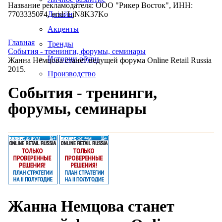
Название рекламодателя: ООО "Рикер Восток", ИНН:
7703335074, erid: LjN8K37Ko
Дизайн
Акценты
Главная
Тренды
События - тренинги, форумы, семинары
Истории обуви
Жанна Немцова станет ведущей форума Online Retail Russia
2015.
Производство
События - тренинги,
форумы, семинары
Жанна Немцова станет