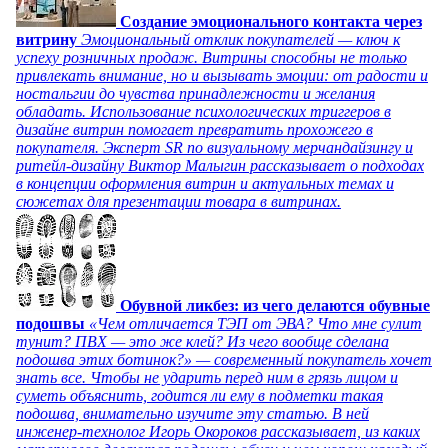
Создание эмоционального контакта через
витрину
Эмоциональный отклик покупателей — ключ к
успеху розничных продаж. Витрины способны не только
привлекать внимание, но и вызывать эмоции: от радости и
ностальгии до чувства принадлежности и желания
обладать. Использование психологических триггеров в
дизайне витрин помогает превратить прохожего в
покупателя. Эксперт SR по визуальному мерчандайзингу и
ритейл-дизайну Виктор Малыгин рассказывает о подходах
в концепции оформления витрин и актуальных темах и
сюжетах для презентации товара в витринах.
Обувной ликбез: из чего делаются обувные
подошвы
«Чем отличается ТЭП от ЭВА? Что мне сулит
тунит? ПВХ — это же клей? Из чего вообще сделана
подошва этих ботинок?» — современный покупатель хочет
знать все. Чтобы не ударить перед ним в грязь лицом и
суметь объяснить, годится ли ему в подметки такая
подошва, внимательно изучите эту статью. В ней
инженер-технолог Игорь Окороков рассказывает, из каких