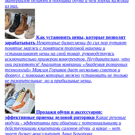
материалов делаются подошвы обуви и чем хорош каждый
из них.
Как установить цены, которые позволят
зарабатывать
Некоторые бизнесмены до сих пор путают
понятие маржи с понятием торговой наценки и
устанавливают цены на свой товар, руководствуясь
исключительно примером конкурентов. Неудивительно, что
они разоряются! Аналитик компании «Академия розничных
технологий» Максим Горшков дает несколько советов и
формул, с помощью которых можно установить не только
не разорительные, но и прибыльные цены.
Продажи обуви и аксессуаров:
эффективные приемы деловой риторики
Какие речевые
модули - эффективны при общении с потенциальными и
действующими клиентами салонов обуви, а какие – нет,
знает бизнес-консультант Анна Бочарова.