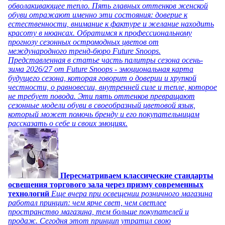
обволакивающее тепло. Пять главных оттенков женской
обуви отражают именно эти состояния: доверие к
естественности, внимание к фактуре и желание находить
красоту в нюансах. Обратимся к профессиональному
прогнозу сезонных остромодных цветов от
международного тренд-бюро Future Snoops.
Представленная в статье часть палитры сезона осень-
зима 2026/27 от Future Snoops - эмоциональная карта
будущего сезона, которая говорит о доверии и хрупкой
честности, о равновесии, внутренней силе и тепле, которое
не требует повода. Эти пять оттенков превращают
сезонные модели обуви в своеобразный цветовой язык,
который может помочь бренду и его покупательницам
рассказать о себе и своих эмоциях.
Пересматриваем классические стандарты
освещения торгового зала через призму современных
технологий
Еще вчера при освещении розничного магазина
работал принцип: чем ярче свет, чем светлее
пространство магазина, тем больше покупателей и
продаж. Сегодня этот принцип утратил свою