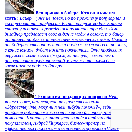
Вся правда о байере. Кто он и как им
стать?
Байер – уже не новая, но по-прежнему популярная и
востребованная профессия. Быть байером модно. Байеры
стоят у истоков зарождения и развития трендов. Если
дизайнер предлагает свое видение моды в сезоне, то байер
отбирает наиболее интересные коммерческие идеи. Именно
от байеров зависит политика продаж магазинов и то, что,
в конце концов, будет носить покупатель. Эта профессия
окружена магическим флером, зачастую, связанным с
отсутствием представлений, в чем же на самом деле
заключается работа байера.
Технология продающих вопросов
Нет
ничего хуже, чем встреча покупателя словами
«Здравствуйте, могу ли я чем-нибудь помочь?», ведь
продавец работает в магазине как раз для того, чтобы
помогать. Критикуя этот устоявшийся шаблон общения с
покупателем, Андрей Чиркарев, бизнес-тренер по
эффективным продажам и основатель проекта «Новая