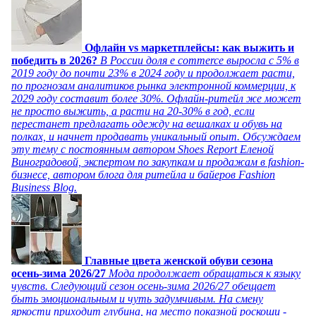
Офлайн vs маркетплейсы: как выжить и
победить в 2026?
В России доля e commerce выросла с 5% в
2019 году до почти 23% в 2024 году и продолжает расти,
по прогнозам аналитиков рынка электронной коммерции, к
2029 году составит более 30%. Офлайн-ритейл же может
не просто выжить, а расти на 20-30% в год, если
перестанет предлагать одежду на вешалках и обувь на
полках, и начнет продавать уникальный опыт. Обсуждаем
эту тему с постоянным автором Shoes Report Еленой
Виноградовой, экспертом по закупкам и продажам в fashion-
бизнесе, автором блога для ритейла и байеров Fashion
Business Blog.
Главные цвета женской обуви сезона
осень-зима 2026/27
Мода продолжает обращаться к языку
чувств. Следующий сезон осень-зима 2026/27 обещает
быть эмоциональным и чуть задумчивым. На смену
яркости приходит глубина, на место показной роскоши -