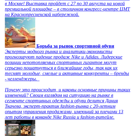
в Москве! Выставка пройдет с 27 по 30 августа на новой
премиальной площадке – в столичном конгресс-центре ЦМТ
на Краснопресненской набережной.
Борьба за рынок спортивной обуви
Эксперты модного рынка и аналитики-экономисты
прогнозируют падение продаж Nike и Adidas. Лидерские
позиции непотопляемых спортивных гигантов могут
серьезно пошатнуться в ближайшие годы, так как их
теснят молодые, смелые и активные конкуренты – бренды
- челленджеры.
Почему это происходит, и каковы основные причины таких
изменений? Своим взглядом на ситуацию на рынке в
сегменте спортивных одежды и обуви делится Дания
Ткачева, эксперт-практик fashion-рынка с 20-летним
опытом управления продажами, имеющий за плечами 13
лет работы в команде Nike Russia и fashion-ритейле.