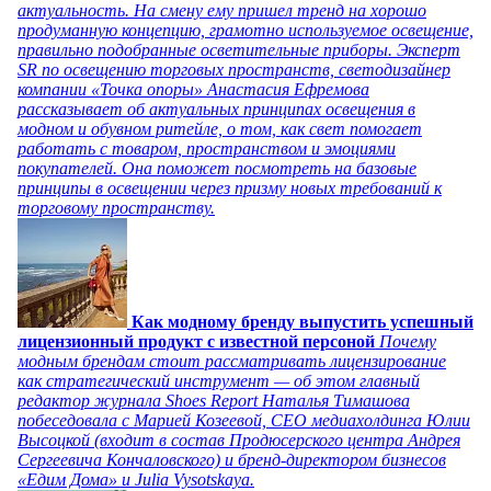
актуальность. На смену ему пришел тренд на хорошо
продуманную концепцию, грамотно используемое освещение,
правильно подобранные осветительные приборы. Эксперт
SR по освещению торговых пространств, светодизайнер
компании «Точка опоры» Анастасия Ефремова
рассказывает об актуальных принципах освещения в
модном и обувном ритейле, о том, как свет помогает
работать с товаром, пространством и эмоциями
покупателей. Она поможет посмотреть на базовые
принципы в освещении через призму новых требований к
торговому пространству.
Как модному бренду выпустить успешный
лицензионный продукт с известной персоной
Почему
модным брендам стоит рассматривать лицензирование
как стратегический инструмент — об этом главный
редактор журнала Shoes Report Наталья Тимашова
побеседовала с Марией Козеевой, СЕО медиахолдинга Юлии
Высоцкой (входит в состав Продюсерского центра Андрея
Сергеевича Кончаловского) и бренд-директором бизнесов
«Едим Дома» и Julia Vysotskaya.