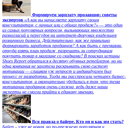
Формируем зарплату продавцов: советы
экспертов
«А как вы начисляете зарплату своим
консультантам, с личных или с общих продаж?» — это один
из самых популярных вопросов, вызывающих множество
разногласий и пересудов на интернет-форумах владельцев
розничного бизнеса. Действительно, как же правильно
формировать заработок продавцов? А как быть с премиями,
откуда взять план продаж, разрешать ли сотрудникам
покупать товар в магазине со скидками? В поисках истины
Shoes Report обратился к десятку обувных ретейлеров, но ни
одна компания не захотела раскрывать свою систему
мотивации — слишком уж непрост и индивидуален был
процесс ее разработки. Тогда мы расспросили четырех бизнес-
консультантов, и окончательно убедились в том, что тема
мотивации продавцов очень сложна, ведь даже наши
эксперты не смогли прийти к единому мнению.
Вся правда о байере. Кто он и как им стать?
Байер – уже не новая, но по-прежнему популярная и