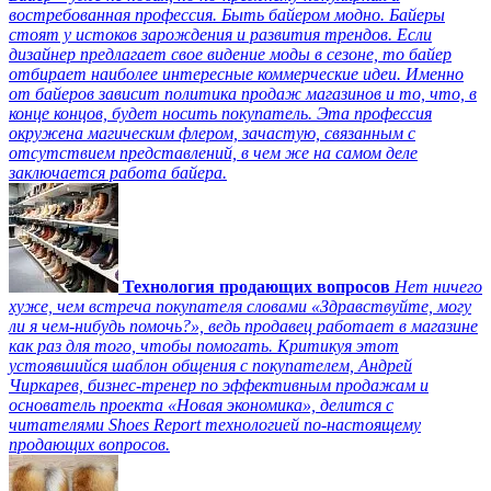
востребованная профессия. Быть байером модно. Байеры
стоят у истоков зарождения и развития трендов. Если
дизайнер предлагает свое видение моды в сезоне, то байер
отбирает наиболее интересные коммерческие идеи. Именно
от байеров зависит политика продаж магазинов и то, что, в
конце концов, будет носить покупатель. Эта профессия
окружена магическим флером, зачастую, связанным с
отсутствием представлений, в чем же на самом деле
заключается работа байера.
Технология продающих вопросов
Нет ничего
хуже, чем встреча покупателя словами «Здравствуйте, могу
ли я чем-нибудь помочь?», ведь продавец работает в магазине
как раз для того, чтобы помогать. Критикуя этот
устоявшийся шаблон общения с покупателем, Андрей
Чиркарев, бизнес-тренер по эффективным продажам и
основатель проекта «Новая экономика», делится с
читателями Shoes Report технологией по-настоящему
продающих вопросов.