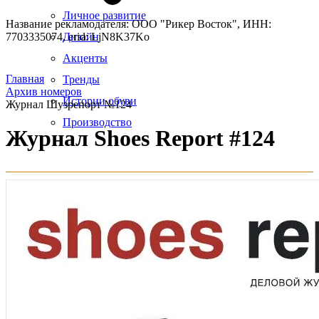
Личное развитие
Название рекламодателя: ООО "Рикер Восток", ИНН:
7703335074, erid: LjN8K37Ko
Дизайн
Акценты
Главная
Тренды
Архив номеров
Истории обуви
Журнал Шузрепорт №124
Производство
Журнал Shoes Report #124