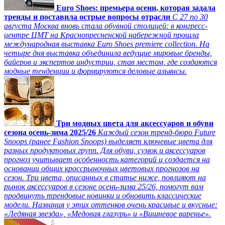
Euro Shoes: премьера осени, которая задала
тренды и поставила острые вопросы отрасли
С 27 по 30
августа Москва вновь стала обувной столицей: в конгресс-
центре ЦМТ на Краснопресненской набережной прошла
международная выставка Euro Shoes premiere collection. На
четыре дня выставка объединила ведущие мировые бренды,
байеров и экспертов индустрии, став местом, где создаются
модные тенденции и формируются деловые альянсы.
Три модных цвета для аксессуаров и обуви
сезона осень-зима 2025/26
Каждый сезон тренд-бюро Future
Snoops (ранее Fashion Snoops) выделяет ключевые цвета для
разных продуктовых групп. Для обуви, сумок и аксессуаров
прогноз учитывает особенность категорий и создается на
основании общих кроссрыночных цветовых прогнозов на
сезон. Три цвета, описанных в статье ниже, повлияют на
рынок аксессуаров в сезоне осень-зима 25/26, помогут вам
продвинуть трендовые новинки и обновить классические
модели. Названия у этих оттенков очень красивые и вкусные:
«Ледяная звезда», «Медовая глазурь» и «Вишневое варенье».