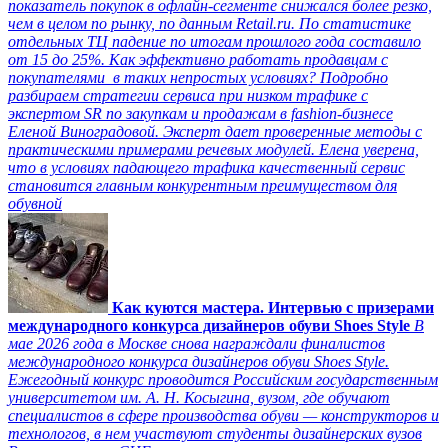
показатель покупок в офлайн-сегменте снижался более резко,
чем в целом по рынку, по данным Retail.ru. По статистике
отдельных ТЦ падение по итогам прошлого года составило
от 15 до 25%. Как эффективно работать продавцам с
покупателями в таких непростых условиях? Подробно
разбираем стратегии сервиса при низком трафике с
экспертом SR по закупкам и продажам в fashion-бизнесе
Еленой Виноградовой. Эксперт дает проверенные методы с
практическими примерами речевых модулей. Елена уверена,
что в условиях падающего трафика качественный сервис
становится главным конкурентным преимуществом для
обувной
Как куются мастера. Интервью с призерами
международного конкурса дизайнеров обуви Shoes Style
В
мае 2026 года в Москве снова награждали финалистов
международного конкурса дизайнеров обуви Shoes Style.
Ежегодный конкурс проводится Российским государственным
университетом им. А. Н. Косыгина, вузом, где обучают
специалистов в сфере производства обуви — конструкторов и
технологов, в нем участвуют студенты дизайнерских вузов