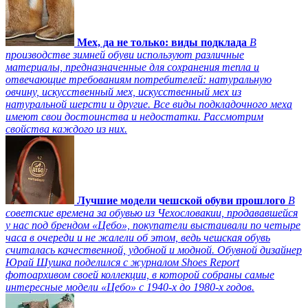
Мех, да не только: виды подклада
В
производстве зимней обуви используют различные
материалы, предназначенные для сохранения тепла и
отвечающие требованиям потребителей: натуральную
овчину, искусственный мех, искусственный мех из
натуральной шерсти и другие. Все виды подкладочного меха
имеют свои достоинства и недостатки. Рассмотрим
свойства каждого из них.
Лучшие модели чешской обуви прошлого
В
советские времена за обувью из Чехословакии, продававшейся
у нас под брендом «Цебо», покупатели выстаивали по четыре
часа в очереди и не жалели об этом, ведь чешская обувь
считалась качественной, удобной и модной. Обувной дизайнер
Юрай Шушка поделился с журналом Shoes Report
фотоархивом своей коллекции, в которой собраны самые
интересные модели «Цебо» с 1940-х до 1980-х годов.