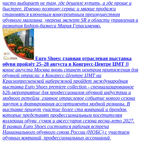
часто выбирает не там, где дешевле купить, а где проще и
быстрее. Именно поэтому сервис и мягкие продажи
становятся ключевым конкурентным преимуществом
обувного магазина, уверена эксперт SR в области управления и
развития fashion-бизнеса Мария Герасименко.
Euro Shoes: главная отраслевая выставка
обуви пройдёт 25–28 августа в Конгресс‑Центре ЦМТ
В
конце августа Москва вновь станет центром притяжения для
обувной отрасли: в Конгресс-Центре ЦМТ на
Краснопресненской набережной пройдет международная
выставка Euro Shoes premiere collection - специализированное
b2b-мероприятие для профессионалов обувной индустрии и
модного ретейла, главное отраслевое событие нового сезона
закупок и формирования ассортимента модной розницы. В
выставке примут участие более ста компаний и брендов,
которые представят профессиональным посетителям
коллекции обуви, сумок и аксессуаров сезона весна-лето 2027.
В рамках Euro Shoes состоится рабочая встреча
Национального обувного союза России (НОБС) с участием
обувных компаний, профессиональных ассоциаций,