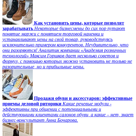
Как установить цены, которые позволят
зарабатывать
Некоторые бизнесмены до сих пор путают
понятие маржи с понятием торговой наценки и
устанавливают цены на свой товар, руководствуясь
исключительно примером конкурентов. Неудивительно, что
они разоряются! Аналитик компании «Академия розничных
технологий» Максим Горшков дает несколько советов и
формул, с помощью которых можно установить не только не
разорительные, но и прибыльные цены.
Продажи обуви и аксессуаров: эффективные
приемы деловой риторики
Какие речевые модули -
эффективны при общении с потенциальными и
действующими клиентами салонов обуви, а какие – нет, знает
бизнес-консультант Анна Бочарова.