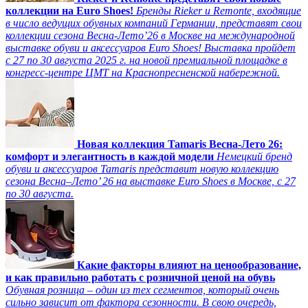
коллекции на Euro Shoes!
Бренды Rieker и Remonte, входящие
в число ведущих обувных компаний Германии, представят свои
коллекции сезона Весна-Лето’26 в Москве на международной
выставке обуви и аксессуаров Euro Shoes! Выставка пройдет
c 27 по 30 августа 2025 г. на новой премиальной площадке в
конгресс-центре ЦМТ на Краснопресненской набережной.
Новая коллекция Tamaris Весна-Лето 26:
комфорт и элегантность в каждой модели
Немецкий бренд
обуви и аксессуаров Tamaris представит новую коллекцию
сезона Весна–Лето’ 26 на выставке Euro Shoes в Москве, с 27
по 30 августа.
Какие факторы влияют на ценообразование,
и как правильно работать с розничной ценой на обувь
Обувная розница – один из тех сегментов, который очень
сильно зависит от фактора сезонности. В свою очередь,