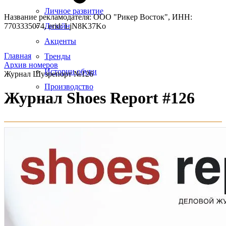
Личное развитие
Название рекламодателя: ООО "Рикер Восток", ИНН:
7703335074, erid: LjN8K37Ko
Дизайн
Акценты
Главная
Тренды
Архив номеров
Истории обуви
Журнал Шузрепорт №126
Производство
Журнал Shoes Report #126