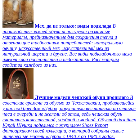
Мех, да не только: виды подклада
В
производстве зимней обуви используют различные
материалы, предназначенные для сохранения тепла и
отвечающие требованиям потребителей: натуральную
овчину, искусственный мех, искусственный мех из
натуральной шерсти и другие. Все виды подкладочного меха
имеют свои достоинства и недостатки. Рассмотрим
свойства каждого из них.
Лучшие модели чешской обуви прошлого
В
советские времена за обувью из Чехословакии, продававшейся
у нас под брендом «Цебо», покупатели выстаивали по четыре
часа в очереди и не жалели об этом, ведь чешская обувь
считалась качественной, удобной и модной. Обувной дизайнер
Юрай Шушка поделился с журналом Shoes Report
фотоархивом своей коллекции, в которой собраны самые
интересные модели «Цебо» с 1940-х до 1980-х годов.