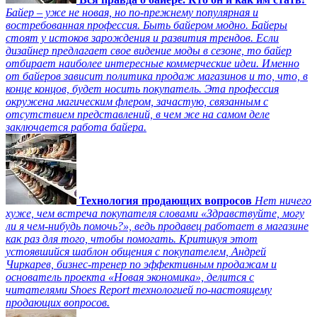
Байер – уже не новая, но по-прежнему популярная и
востребованная профессия. Быть байером модно. Байеры
стоят у истоков зарождения и развития трендов. Если
дизайнер предлагает свое видение моды в сезоне, то байер
отбирает наиболее интересные коммерческие идеи. Именно
от байеров зависит политика продаж магазинов и то, что, в
конце концов, будет носить покупатель. Эта профессия
окружена магическим флером, зачастую, связанным с
отсутствием представлений, в чем же на самом деле
заключается работа байера.
Технология продающих вопросов
Нет ничего
хуже, чем встреча покупателя словами «Здравствуйте, могу
ли я чем-нибудь помочь?», ведь продавец работает в магазине
как раз для того, чтобы помогать. Критикуя этот
устоявшийся шаблон общения с покупателем, Андрей
Чиркарев, бизнес-тренер по эффективным продажам и
основатель проекта «Новая экономика», делится с
читателями Shoes Report технологией по-настоящему
продающих вопросов.