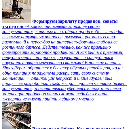
Формируем зарплату продавцов: советы
экспертов
«А как вы начисляете зарплату своим
консультантам, с личных или с общих продаж?» — это один
из самых популярных вопросов, вызывающих множество
разногласий и пересудов на интернет-форумах владельцев
розничного бизнеса. Действительно, как же правильно
формировать заработок продавцов? А как быть с премиями,
откуда взять план продаж, разрешать ли сотрудникам
покупать товар в магазине со скидками? В поисках истины
Shoes Report обратился к десятку обувных ретейлеров, но ни
одна компания не захотела раскрывать свою систему
мотивации — слишком уж непрост и индивидуален был
процесс ее разработки. Тогда мы расспросили четырех бизнес-
консультантов, и окончательно убедились в том, что тема
мотивации продавцов очень сложна, ведь даже наши
эксперты не смогли прийти к единому мнению.
Вся правда о байере. Кто он и как им стать?