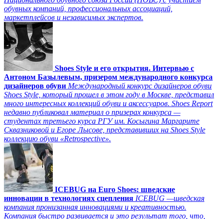
обувных компаний, профессиональных ассоциаций,
маркетплейсов и независимых экспертов.
Shoes Style и его открытия. Интервью с
Антоном Базылевым, призером международного конкурса
дизайнеров обуви
Международный конкурс дизайнеров обуви
Shoes Style, который прошел в этом году в Москве, представил
много интересных коллекций обуви и аксессуаров. Shoes Report
недавно публиковал материал о призерах конкурса —
студентах третьего курса РГУ им. Косыгина Маргарите
Сквазниковой и Егоре Лысове, представивших на Shoes Style
коллекцию обуви «Retrospective».
ICEBUG на Euro Shoes: шведские
инновации в технологиях сцепления
ICEBUG —шведская
компания пронизанная инновациями и креативностью.
Компания быстро развивается и это результат того, что,