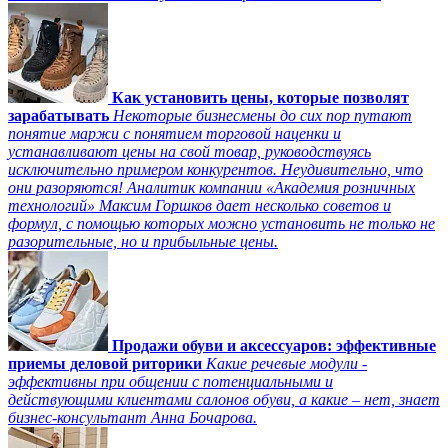
Как установить цены, которые позволят
зарабатывать
Некоторые бизнесмены до сих пор путают
понятие маржи с понятием торговой наценки и
устанавливают цены на свой товар, руководствуясь
исключительно примером конкурентов. Неудивительно, что
они разоряются! Аналитик компании «Академия розничных
технологий» Максим Горшков дает несколько советов и
формул, с помощью которых можно установить не только не
разорительные, но и прибыльные цены.
Продажи обуви и аксессуаров: эффективные
приемы деловой риторики
Какие речевые модули -
эффективны при общении с потенциальными и
действующими клиентами салонов обуви, а какие – нет, знает
бизнес-консультант Анна Бочарова.