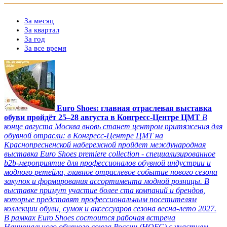
За месяц
За квартал
За год
За все время
Euro Shoes: главная отраслевая выставка
обуви пройдёт 25–28 августа в Конгресс‑Центре ЦМТ
В
конце августа Москва вновь станет центром притяжения для
обувной отрасли: в Конгресс-Центре ЦМТ на
Краснопресненской набережной пройдет международная
выставка Euro Shoes premiere collection - специализированное
b2b-мероприятие для профессионалов обувной индустрии и
модного ретейла, главное отраслевое событие нового сезона
закупок и формирования ассортимента модной розницы. В
выставке примут участие более ста компаний и брендов,
которые представят профессиональным посетителям
коллекции обуви, сумок и аксессуаров сезона весна-лето 2027.
В рамках Euro Shoes состоится рабочая встреча
Национального обувного союза России (НОБС) с участием