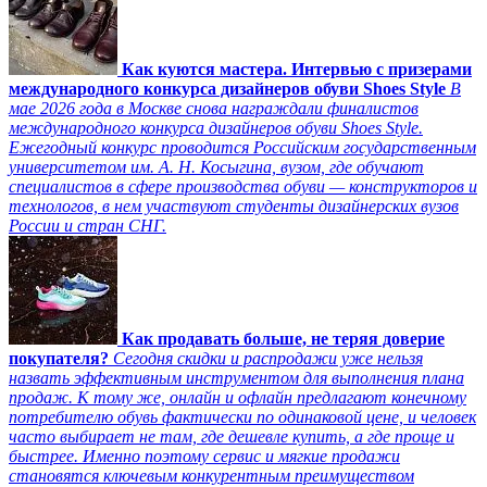
Как куются мастера. Интервью с призерами
международного конкурса дизайнеров обуви Shoes Style
В
мае 2026 года в Москве снова награждали финалистов
международного конкурса дизайнеров обуви Shoes Style.
Ежегодный конкурс проводится Российским государственным
университетом им. А. Н. Косыгина, вузом, где обучают
специалистов в сфере производства обуви — конструкторов и
технологов, в нем участвуют студенты дизайнерских вузов
России и стран СНГ.
Как продавать больше, не теряя доверие
покупателя?
Сегодня скидки и распродажи уже нельзя
назвать эффективным инструментом для выполнения плана
продаж. К тому же, онлайн и офлайн предлагают конечному
потребителю обувь фактически по одинаковой цене, и человек
часто выбирает не там, где дешевле купить, а где проще и
быстрее. Именно поэтому сервис и мягкие продажи
становятся ключевым конкурентным преимуществом