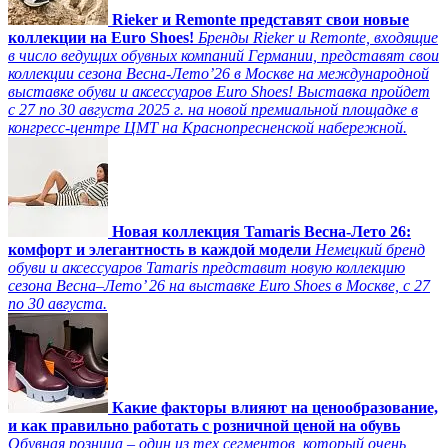
Rieker и Remonte представят свои новые
коллекции на Euro Shoes!
Бренды Rieker и Remonte, входящие
в число ведущих обувных компаний Германии, представят свои
коллекции сезона Весна-Лето’26 в Москве на международной
выставке обуви и аксессуаров Euro Shoes! Выставка пройдет
c 27 по 30 августа 2025 г. на новой премиальной площадке в
конгресс-центре ЦМТ на Краснопресненской набережной.
Новая коллекция Tamaris Весна-Лето 26:
комфорт и элегантность в каждой модели
Немецкий бренд
обуви и аксессуаров Tamaris представит новую коллекцию
сезона Весна–Лето’ 26 на выставке Euro Shoes в Москве, с 27
по 30 августа.
Какие факторы влияют на ценообразование,
и как правильно работать с розничной ценой на обувь
Обувная розница – один из тех сегментов, который очень