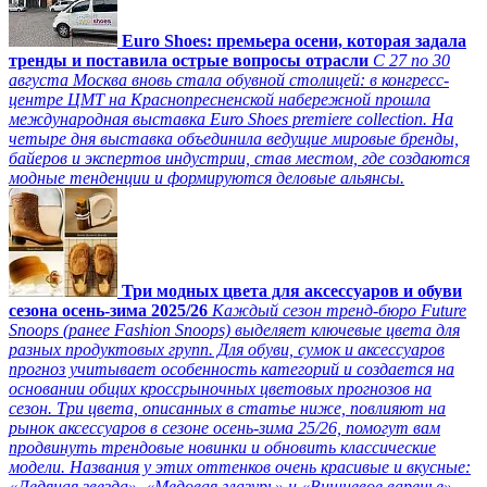
Euro Shoes: премьера осени, которая задала
тренды и поставила острые вопросы отрасли
С 27 по 30
августа Москва вновь стала обувной столицей: в конгресс-
центре ЦМТ на Краснопресненской набережной прошла
международная выставка Euro Shoes premiere collection. На
четыре дня выставка объединила ведущие мировые бренды,
байеров и экспертов индустрии, став местом, где создаются
модные тенденции и формируются деловые альянсы.
Три модных цвета для аксессуаров и обуви
сезона осень-зима 2025/26
Каждый сезон тренд-бюро Future
Snoops (ранее Fashion Snoops) выделяет ключевые цвета для
разных продуктовых групп. Для обуви, сумок и аксессуаров
прогноз учитывает особенность категорий и создается на
основании общих кроссрыночных цветовых прогнозов на
сезон. Три цвета, описанных в статье ниже, повлияют на
рынок аксессуаров в сезоне осень-зима 25/26, помогут вам
продвинуть трендовые новинки и обновить классические
модели. Названия у этих оттенков очень красивые и вкусные:
«Ледяная звезда», «Медовая глазурь» и «Вишневое варенье».