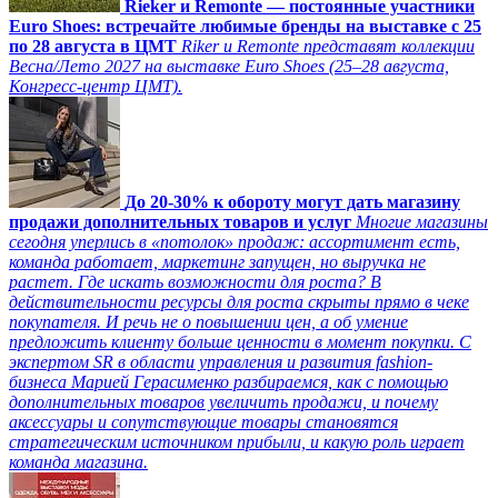
Rieker и Remonte — постоянные участники
Euro Shoes: встречайте любимые бренды на выставке с 25
по 28 августа в ЦМТ
Riker и Remonte представят коллекции
Весна/Лето 2027 на выставке Euro Shoes (25–28 августа,
Конгресс‑центр ЦМТ).
До 20-30% к обороту могут дать магазину
продажи дополнительных товаров и услуг
Многие магазины
сегодня уперлись в «потолок» продаж: ассортимент есть,
команда работает, маркетинг запущен, но выручка не
растет. Где искать возможности для роста? В
действительности ресурсы для роста скрыты прямо в чеке
покупателя. И речь не о повышении цен, а об умение
предложить клиенту больше ценности в момент покупки. С
экспертом SR в области управления и развития fashion-
бизнеса Марией Герасименко разбираемся, как с помощью
дополнительных товаров увеличить продажи, и почему
аксессуары и сопутствующие товары становятся
стратегическим источником прибыли, и какую роль играет
команда магазина.