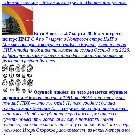
«Ледяная звезда», «Медовая глазурь» и «Вишневое варенье».
Euro Shoes — 4-7 марта 2026 в Конгресс-
центре ЦМТ
С 4 по 7 марта в Конгресс-центре ЦМТ в
Москве соберутся ведущие бренды из Европы, Азии и стран
СНГ, чтобы представить коллекции сезона Осень-Зима 2026,
зафиксировать актуальные тренды и задать направление
развитию fashion-бизнеса.
Обувной ликбез: из чего делаются обувные
подошвы
«Чем отличается ТЭП от ЭВА? Что мне сулит
тунит? ПВХ — это же клей? Из чего вообще сделана
подошва этих ботинок?» — современный покупатель хочет
знать все. Чтобы не ударить перед ним в грязь лицом и
суметь объяснить, годится ли ему в подметки такая
подошва, внимательно изучите эту статью. В ней инженер-
технолог Игорь Окороков рассказывает, из каких материалов