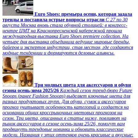
Euro Shoes: премьера осени, которая задала
тренды и поставила острые вопросы отрасли
С 27 по 30
августа Москва вновь стала обувной столицей: в конгресс-
центре ЦМТ на Краснопресненской набережной прошла
международная выставка Euro Shoes premiere collection. На
четыре дня выставка объединила ведущие мировые бренды,
байеров и экспертов индустрии, став местом, где создаются
модные тенденции и формируются деловые альянсы.
Три модных цвета для аксессуаров и обуви
сезона осень-зима 2025/26
Каждый сезон тренд-бюро Future
Snoops (ранее Fashion Snoops) выделяет ключевые цвета для
разных продуктовых групп. Для обуви, сумок и аксессуаров
прогноз учитывает особенность категорий и создается на
основании общих кроссрыночных цветовых прогнозов на
сезон. Три цвета, описанных в статье ниже, повлияют на
рынок аксессуаров в сезоне осень-зима 25/26, помогут вам
продвинуть трендовые новинки и обновить классические
модели. Названия у этих оттенков очень красивые и вкусные: