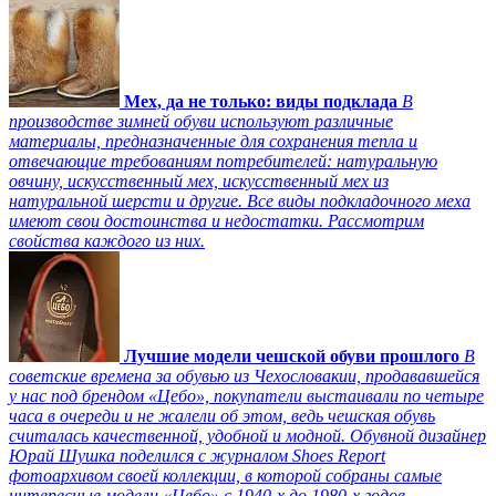
Мех, да не только: виды подклада
В
производстве зимней обуви используют различные
материалы, предназначенные для сохранения тепла и
отвечающие требованиям потребителей: натуральную
овчину, искусственный мех, искусственный мех из
натуральной шерсти и другие. Все виды подкладочного меха
имеют свои достоинства и недостатки. Рассмотрим
свойства каждого из них.
Лучшие модели чешской обуви прошлого
В
советские времена за обувью из Чехословакии, продававшейся
у нас под брендом «Цебо», покупатели выстаивали по четыре
часа в очереди и не жалели об этом, ведь чешская обувь
считалась качественной, удобной и модной. Обувной дизайнер
Юрай Шушка поделился с журналом Shoes Report
фотоархивом своей коллекции, в которой собраны самые
интересные модели «Цебо» с 1940-х до 1980-х годов.