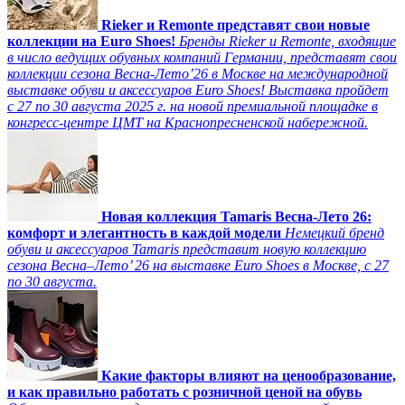
Rieker и Remonte представят свои новые
коллекции на Euro Shoes!
Бренды Rieker и Remonte, входящие
в число ведущих обувных компаний Германии, представят свои
коллекции сезона Весна-Лето’26 в Москве на международной
выставке обуви и аксессуаров Euro Shoes! Выставка пройдет
c 27 по 30 августа 2025 г. на новой премиальной площадке в
конгресс-центре ЦМТ на Краснопресненской набережной.
Новая коллекция Tamaris Весна-Лето 26:
комфорт и элегантность в каждой модели
Немецкий бренд
обуви и аксессуаров Tamaris представит новую коллекцию
сезона Весна–Лето’ 26 на выставке Euro Shoes в Москве, с 27
по 30 августа.
Какие факторы влияют на ценообразование,
и как правильно работать с розничной ценой на обувь