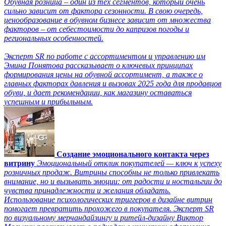
Обувная розница – один из тех сегментов, который очень
сильно зависит от фактора сезонности. В свою очередь,
ценообразование в обувном бизнесе зависит от множества
факторов – от себестоимости до капризов погоды и
региональных особенностей.
Эксперт SR по работе с ассортиментом и управлению им
Эмина Понятова рассказывает о ключевых принципах
формирования цены на обувной ассортимент, а также о
главных факторах давления и вызовах 2025 года для продавцов
обуви, и дает рекомендации, как магазину оставаться
успешным и прибыльным.
Создание эмоционального контакта через
витрину
Эмоциональный отклик покупателей — ключ к успеху
розничных продаж. Витрины способны не только привлекать
внимание, но и вызывать эмоции: от радости и ностальгии до
чувства принадлежности и желания обладать.
Использование психологических триггеров в дизайне витрин
помогает превратить прохожего в покупателя. Эксперт SR
по визуальному мерчандайзингу и ритейл-дизайну Виктор