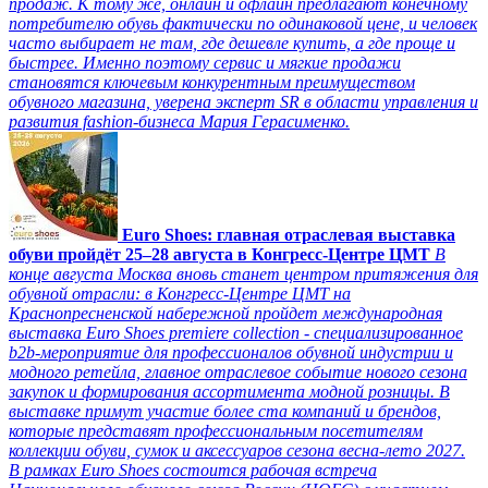
продаж. К тому же, онлайн и офлайн предлагают конечному
потребителю обувь фактически по одинаковой цене, и человек
часто выбирает не там, где дешевле купить, а где проще и
быстрее. Именно поэтому сервис и мягкие продажи
становятся ключевым конкурентным преимуществом
обувного магазина, уверена эксперт SR в области управления и
развития fashion-бизнеса Мария Герасименко.
Euro Shoes: главная отраслевая выставка
обуви пройдёт 25–28 августа в Конгресс‑Центре ЦМТ
В
конце августа Москва вновь станет центром притяжения для
обувной отрасли: в Конгресс-Центре ЦМТ на
Краснопресненской набережной пройдет международная
выставка Euro Shoes premiere collection - специализированное
b2b-мероприятие для профессионалов обувной индустрии и
модного ретейла, главное отраслевое событие нового сезона
закупок и формирования ассортимента модной розницы. В
выставке примут участие более ста компаний и брендов,
которые представят профессиональным посетителям
коллекции обуви, сумок и аксессуаров сезона весна-лето 2027.
В рамках Euro Shoes состоится рабочая встреча