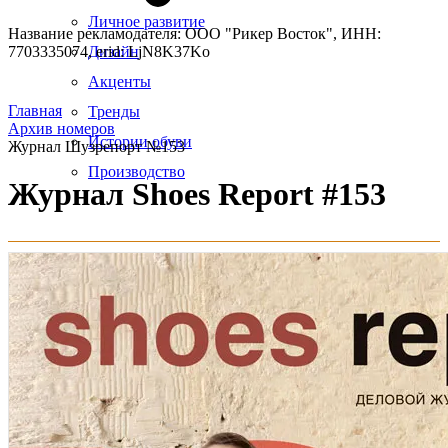
Личное развитие
Название рекламодателя: ООО "Рикер Восток", ИНН:
7703335074, erid: LjN8K37Ko
Дизайн
Акценты
Главная
Тренды
Архив номеров
Истории обуви
Журнал Шузрепорт №153
Производство
Журнал Shoes Report #153