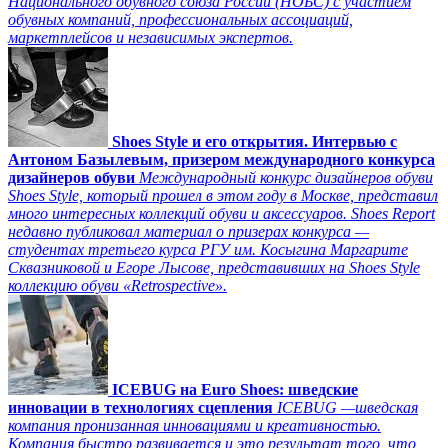
Национального обувного союза России (НОБС) с участием
обувных компаний, профессиональных ассоциаций,
маркетплейсов и независимых экспертов.
Shoes Style и его открытия. Интервью с
Антоном Базылевым, призером международного конкурса
дизайнеров обуви
Международный конкурс дизайнеров обуви
Shoes Style, который прошел в этом году в Москве, представил
много интересных коллекций обуви и аксессуаров. Shoes Report
недавно публиковал материал о призерах конкурса —
студентах третьего курса РГУ им. Косыгина Маргарите
Сквазниковой и Егоре Лысове, представивших на Shoes Style
коллекцию обуви «Retrospective».
ICEBUG на Euro Shoes: шведские
инновации в технологиях сцепления
ICEBUG —шведская
компания пронизанная инновациями и креативностью.
Компания быстро развивается и это результат того, что,