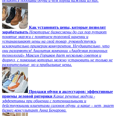
делаются подошвы обуви и чем хорош каждый из них.
Как установить цены, которые позволят
зарабатывать
Некоторые бизнесмены до сих пор путают
понятие маржи с понятием торговой наценки и
устанавливают цены на свой товар, руководствуясь
исключительно примером конкурентов. Неудивительно, что
они разоряются! Аналитик компании «Академия розничных
технологий» Максим Горшков дает несколько советов и
формул, с помощью которых можно установить не только не
разорительные, но и прибыльные цены.
Продажи обуви и аксессуаров: эффективные
приемы деловой риторики
Какие речевые модули -
эффективны при общении с потенциальными и
действующими клиентами салонов обуви, а какие – нет, знает
бизнес-консультант Анна Бочарова.