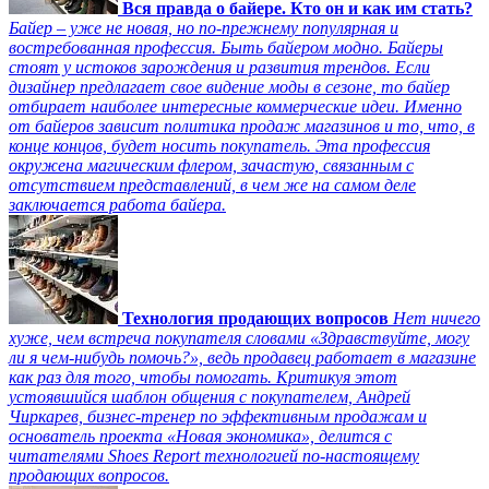
Вся правда о байере. Кто он и как им стать?
Байер – уже не новая, но по-прежнему популярная и
востребованная профессия. Быть байером модно. Байеры
стоят у истоков зарождения и развития трендов. Если
дизайнер предлагает свое видение моды в сезоне, то байер
отбирает наиболее интересные коммерческие идеи. Именно
от байеров зависит политика продаж магазинов и то, что, в
конце концов, будет носить покупатель. Эта профессия
окружена магическим флером, зачастую, связанным с
отсутствием представлений, в чем же на самом деле
заключается работа байера.
Технология продающих вопросов
Нет ничего
хуже, чем встреча покупателя словами «Здравствуйте, могу
ли я чем-нибудь помочь?», ведь продавец работает в магазине
как раз для того, чтобы помогать. Критикуя этот
устоявшийся шаблон общения с покупателем, Андрей
Чиркарев, бизнес-тренер по эффективным продажам и
основатель проекта «Новая экономика», делится с
читателями Shoes Report технологией по-настоящему
продающих вопросов.