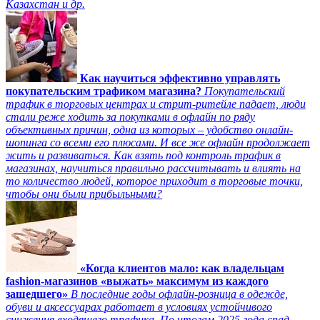
Казахстан и др.
Как научиться эффективно управлять
покупательским трафиком магазина?
Покупательский
трафик в торговых центрах и стрит-ритейле падает, люди
стали реже ходить за покупками в офлайн по ряду
объективных причин, одна из которых – удобство онлайн-
шопинга со всеми его плюсами. И все же офлайн продолжает
жить и развиваться. Как взять под контроль трафик в
магазинах, научиться правильно рассчитывать и влиять на
то количество людей, которое приходит в торговые точки,
чтобы они были прибыльными?
«Когда клиентов мало: как владельцам
fashion-магазинов «выжать» максимум из каждого
зашедшего»
В последние годы офлайн-розница в одежде,
обуви и аксессуарах работает в условиях устойчивого
снижения входящего трафика. По итогам 2025 года спад