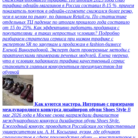
трафика офлайн-магазинов в России составил 8-15 %, причем
показатель покупок в офлайн-сегменте снижался более резко,
чем в целом по рынку, по данным Retail.ru. По статистике
отдельных ТЦ падение по итогам прошлого года составило
от 15 до 25%. Как эффективно работать продавцам с
покупателями в таких непростых условиях? Подробно
разбираем стратегии сервиса при низком трафике с
экспертом SR по закупкам и продажам в fashion-бизнесе
Еленой Виноградовой. Эксперт дает проверенные методы с
практическими примерами речевых модулей. Елена уверена,
что в условиях падающего трафика качественный сервис
становится главным конкурентным преимуществом для
обувной
Как куются мастера. Интервью с призерами
международного конкурса дизайнеров обуви Shoes Style
В
мае 2026 года в Москве снова награждали финалистов
международного конкурса дизайнеров обуви Shoes Style.
Ежегодный конкурс проводится Российским государственным
университетом им. А. Н. Косыгина, вузом, где обучают
специалистов в сфере производства обуви — конструкторов и