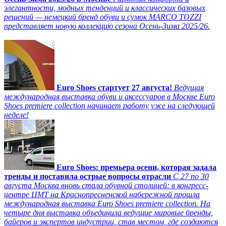
элегантности, модных тенденций и классических базовых
решений — немецкий бренд обуви и сумок MARCO TOZZI
представляет новую коллекцию сезона Осень-Зима 2025/26.
Euro Shoes стартует 27 августа!
Ведущая
международная выставка обуви и аксессуаров в Москве Euro
Shoes premiere collection начинает работу уже на следующей
неделе!
Euro Shoes: премьера осени, которая задала
тренды и поставила острые вопросы отрасли
С 27 по 30
августа Москва вновь стала обувной столицей: в конгресс-
центре ЦМТ на Краснопресненской набережной прошла
международная выставка Euro Shoes premiere collection. На
четыре дня выставка объединила ведущие мировые бренды,
байеров и экспертов индустрии, став местом, где создаются