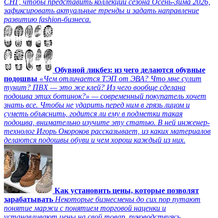
СНГ, чтобы представить коллекции сезона Осень-Зима 2026,
зафиксировать актуальные тренды и задать направление
развитию fashion-бизнеса.
Обувной ликбез: из чего делаются обувные
подошвы
«Чем отличается ТЭП от ЭВА? Что мне сулит
тунит? ПВХ — это же клей? Из чего вообще сделана
подошва этих ботинок?» — современный покупатель хочет
знать все. Чтобы не ударить перед ним в грязь лицом и
суметь объяснить, годится ли ему в подметки такая
подошва, внимательно изучите эту статью. В ней инженер-
технолог Игорь Окороков рассказывает, из каких материалов
делаются подошвы обуви и чем хорош каждый из них.
Как установить цены, которые позволят
зарабатывать
Некоторые бизнесмены до сих пор путают
понятие маржи с понятием торговой наценки и
устанавливают цены на свой товар, руководствуясь