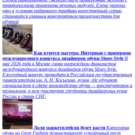
практическими примерами речевых модулей. Елена уверена,
что в условиях падающего трафика качественный сервис
становится главным конкурентным преимуществом для
обувной
Как куются мастера. Интервью с призерами
международного конкурса дизайнеров обуви Shoes Style
В
мае 2026 года в Москве снова награждали финалистов
международного конкурса дизайнеров обуви Shoes Style.
Ежегодный конкурс проводится Российским государственным
университетом им. А. Н. Косыгина, вузом, где обучают
специалистов в сфере производства обуви — конструкторов и
технологов, в нем участвуют студенты дизайнерских вузов
России и стран СНГ.
Доля маркетплейсов будет расти
Категория
обуви на Ozon Fashion демонстрирует устойчивый рост