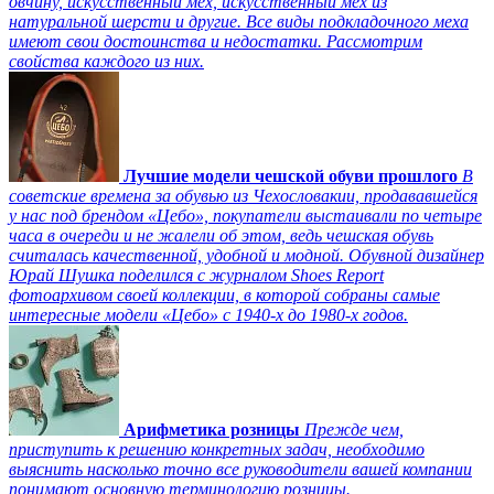
овчину, искусственный мех, искусственный мех из
натуральной шерсти и другие. Все виды подкладочного меха
имеют свои достоинства и недостатки. Рассмотрим
свойства каждого из них.
Лучшие модели чешской обуви прошлого
В
советские времена за обувью из Чехословакии, продававшейся
у нас под брендом «Цебо», покупатели выстаивали по четыре
часа в очереди и не жалели об этом, ведь чешская обувь
считалась качественной, удобной и модной. Обувной дизайнер
Юрай Шушка поделился с журналом Shoes Report
фотоархивом своей коллекции, в которой собраны самые
интересные модели «Цебо» с 1940-х до 1980-х годов.
Арифметика розницы
Прежде чем,
приступить к решению конкретных задач, необходимо
выяснить насколько точно все руководители вашей компании
понимают основную терминологию розницы.