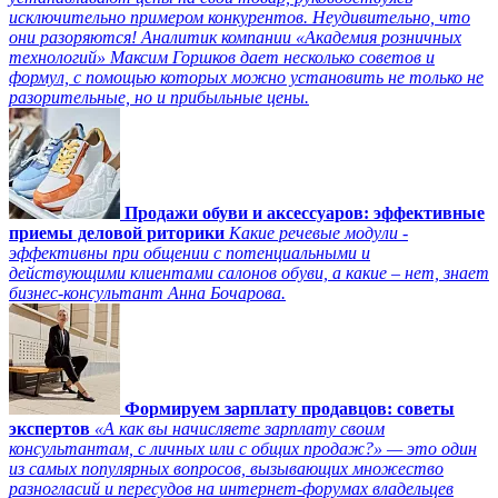
исключительно примером конкурентов. Неудивительно, что
они разоряются! Аналитик компании «Академия розничных
технологий» Максим Горшков дает несколько советов и
формул, с помощью которых можно установить не только не
разорительные, но и прибыльные цены.
Продажи обуви и аксессуаров: эффективные
приемы деловой риторики
Какие речевые модули -
эффективны при общении с потенциальными и
действующими клиентами салонов обуви, а какие – нет, знает
бизнес-консультант Анна Бочарова.
Формируем зарплату продавцов: советы
экспертов
«А как вы начисляете зарплату своим
консультантам, с личных или с общих продаж?» — это один
из самых популярных вопросов, вызывающих множество
разногласий и пересудов на интернет-форумах владельцев