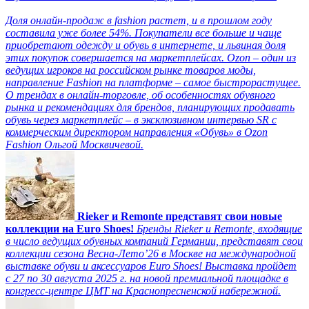
Доля онлайн-продаж в fashion растет, и в прошлом году
составила уже более 54%. Покупатели все больше и чаще
приобретают одежду и обувь в интернете, и львиная доля
этих покупок совершается на маркетплейсах. Ozon – один из
ведущих игроков на российском рынке товаров моды,
направление Fashion на платформе – самое быстрорастущее.
О трендах в онлайн-торговле, об особенностях обувного
рынка и рекомендациях для брендов, планирующих продавать
обувь через маркетплейс – в эксклюзивном интервью SR с
коммерческим директором направления «Обувь» в Ozon
Fashion Ольгой Москвичевой.
Rieker и Remonte представят свои новые
коллекции на Euro Shoes!
Бренды Rieker и Remonte, входящие
в число ведущих обувных компаний Германии, представят свои
коллекции сезона Весна-Лето’26 в Москве на международной
выставке обуви и аксессуаров Euro Shoes! Выставка пройдет
c 27 по 30 августа 2025 г. на новой премиальной площадке в
конгресс-центре ЦМТ на Краснопресненской набережной.