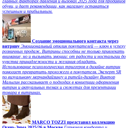
главных факторах давления и вызовах 2025 года для продавцов
обуви, и дает рекомендации, как магазину оставаться
успешным и прибыльным.
Создание эмоционального контакта через
витрину
Эмоциональный отклик покупателей — ключ к успеху
розничных продаж. Витрины способны не только привлекать
внимание, но и вызывать эмоции: от радости и ностальгии до
чувства принадлежности и желания обладать.
Использование психологических триггеров в дизайне витрин
помогает превратить прохожего в покупателя. Эксперт SR
по визуальному мерчандайзингу и ритейл-дизайну Виктор
Малыгин рассказывает о подходах в концепции оформления
витрин и актуальных темах и сюжетах для презентации
товара в витринах.
MARCO TOZZI представил коллекцию
Осень-Зима 2025/26 в Москве
Гармония комфорта и