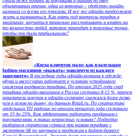
стали реже ходить за покупками в офлайн по ряду
объективных причин, одна из которых – удобство онлайн-
шопинга со всеми его плюсами. И все же офлайн продолжает
жить и развиваться. Как взять под контроль трафик в
магазинах, научиться правильно рассчитывать и влиять на
то количество людей, которое приходит в торговые точки,
чтобы они были прибыльными?
«Когда клиентов мало: как владельцам
fashion-магазинов «выжать» максимум из каждого
зашедшего»
В последние годы офлайн-розница в одежде,
обуви и аксессуарах работает в условиях устойчивого
снижения входящего трафика. По итогам 2025 года спад
трафика офлайн-магазинов в России составил 8-15 %, причем
показатель покупок в офлайн-сегменте снижался более резко,
чем в целом по рынку, по данным Retail.ru. По статистике
отдельных ТЦ падение по итогам прошлого года составило
от 15 до 25%. Как эффективно работать продавцам с
покупателями в таких непростых условиях? Подробно
разбираем стратегии сервиса при низком трафике с
экспертом SR по закупкам и продажам в fashion-бизнесе
Еленой Виноградовой. Эксперт дает проверенные методы с