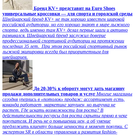
Бренд KV+ представит на Euro Shoes
универсальные кроссовки — для спорта и городской среды
Швейцарский бренд KV+ не так хорошо известен широкой
российской аудитории, но его хорошо знают в мире лыжного
спорта, ведь именно там KV+ делал первые шаги и активно
развивался. Швейцарский бренд заслужил доверие
профессиональной спортивной аудитории на протяжении
последних 35 лет. При этом российский спортивный рынок
лыжной экипировки всегда был приоритетным для
швейцарцев.
До 20-30% к обороту могут дать магазину
продажи дополнительных товаров и услуг
Многие магазины
сегодня уперлись в «потолок» продаж: ассортимент есть,
команда работает, маркетинг запущен, но выручка не
растет. Где искать возможности для роста? В
действительности ресурсы для роста скрыты прямо в чеке
покупателя. И речь не о повышении цен, а об умение
предложить клиенту больше ценности в момент покупки. С
экспертом SR в области управления и развития fashion-