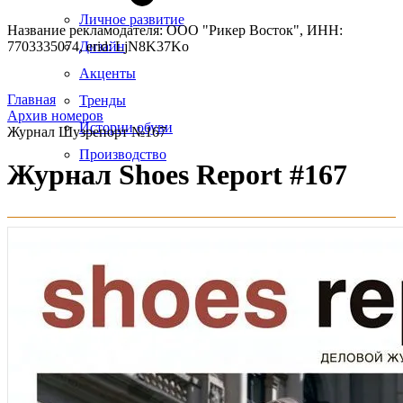
Личное развитие
Название рекламодателя: ООО "Рикер Восток", ИНН:
7703335074, erid: LjN8K37Ko
Дизайн
Акценты
Главная
Тренды
Архив номеров
Истории обуви
Журнал Шузрепорт №167
Производство
Журнал Shoes Report #167