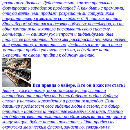
розничного бизнеса. Действительно, как же правильно
формировать заработок продавцов? А как быть с премиями,
откуда взять план продаж, разрешать ли сотрудникам
покупать товар в магазине со скидками? В поисках истины
Shoes Report обратился к десятку обувных ретейлеров, но ни
одна компания не захотела раскрывать свою систему
мотивации — слишком уж непрост и индивидуален был
процесс ее разработки. Тогда мы расспросили четырех бизнес-
консультантов, и окончательно убедились в том, что тема
мотивации продавцов очень сложна, ведь даже наши
эксперты не смогли прийти к единому мнению.
Вся правда о байере. Кто он и как им стать?
Байер – уже не новая, но по-прежнему популярная и
востребованная профессия. Быть байером модно. Байеры
стоят у истоков зарождения и развития трендов. Если
дизайнер предлагает свое видение моды в сезоне, то байер
отбирает наиболее интересные коммерческие идеи. Именно
от байеров зависит политика продаж магазинов и то, что, в
конце концов, будет носить покупатель. Эта профессия
окружена магическим флером, зачастую, связанным с