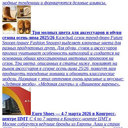
модные тенденции и формируются деловые альянсы.
Три модных цвета для аксессуаров и обуви
сезона осень-зима 2025/26
Каждый сезон тренд-бюро Future
Snoops (ранее Fashion Snoops) выделяет ключевые цвета для
разных продуктовых групп. Для обуви, сумок и аксессуаров
прогноз учитывает особенность категорий и создается на
основании общих кроссрыночных цветовых прогнозов на
сезон. Три цвета, описанных в статье ниже, повлияют на
рынок аксессуаров в сезоне осень-зима 25/26, помогут вам
продвинуть трендовые новинки и обновить классические
модели. Названия у этих оттенков очень красивые и вкусные:
«Ледяная звезда», «Медовая глазурь» и «Вишневое варенье».
Euro Shoes — 4-7 марта 2026 в Конгресс-
центре ЦМТ
С 4 по 7 марта в Конгресс-центре ЦМТ в
Москве соберутся ведущие бренды из Европы, Азии и стран