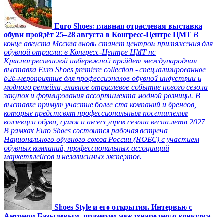
Euro Shoes: главная отраслевая выставка
обуви пройдёт 25–28 августа в Конгресс‑Центре ЦМТ
В
конце августа Москва вновь станет центром притяжения для
обувной отрасли: в Конгресс-Центре ЦМТ на
Краснопресненской набережной пройдет международная
выставка Euro Shoes premiere collection - специализированное
b2b-мероприятие для профессионалов обувной индустрии и
модного ретейла, главное отраслевое событие нового сезона
закупок и формирования ассортимента модной розницы. В
выставке примут участие более ста компаний и брендов,
которые представят профессиональным посетителям
коллекции обуви, сумок и аксессуаров сезона весна-лето 2027.
В рамках Euro Shoes состоится рабочая встреча
Национального обувного союза России (НОБС) с участием
обувных компаний, профессиональных ассоциаций,
маркетплейсов и независимых экспертов.
Shoes Style и его открытия. Интервью с
Антоном Базылевым, призером международного конкурса