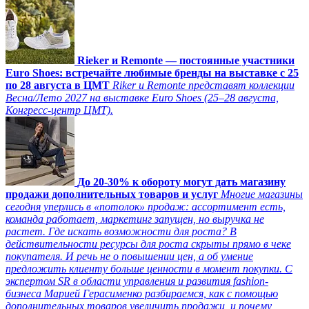
Rieker и Remonte — постоянные участники
Euro Shoes: встречайте любимые бренды на выставке с 25
по 28 августа в ЦМТ
Riker и Remonte представят коллекции
Весна/Лето 2027 на выставке Euro Shoes (25–28 августа,
Конгресс‑центр ЦМТ).
До 20-30% к обороту могут дать магазину
продажи дополнительных товаров и услуг
Многие магазины
сегодня уперлись в «потолок» продаж: ассортимент есть,
команда работает, маркетинг запущен, но выручка не
растет. Где искать возможности для роста? В
действительности ресурсы для роста скрыты прямо в чеке
покупателя. И речь не о повышении цен, а об умение
предложить клиенту больше ценности в момент покупки. С
экспертом SR в области управления и развития fashion-
бизнеса Марией Герасименко разбираемся, как с помощью
дополнительных товаров увеличить продажи, и почему