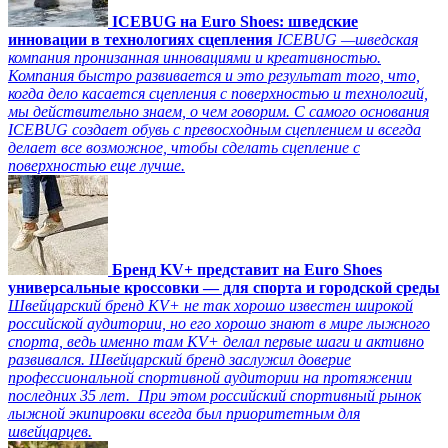
ICEBUG на Euro Shoes: шведские
инновации в технологиях сцепления
ICEBUG —шведская
компания пронизанная инновациями и креативностью.
Компания быстро развивается и это результат того, что,
когда дело касается сцепления с поверхностью и технологий,
мы действительно знаем, о чем говорим. С самого основания
ICEBUG создает обувь с превосходным сцеплением и всегда
делает все возможное, чтобы сделать сцепление с
поверхностью еще лучше.
Бренд KV+ представит на Euro Shoes
универсальные кроссовки — для спорта и городской среды
Швейцарский бренд KV+ не так хорошо известен широкой
российской аудитории, но его хорошо знают в мире лыжного
спорта, ведь именно там KV+ делал первые шаги и активно
развивался. Швейцарский бренд заслужил доверие
профессиональной спортивной аудитории на протяжении
последних 35 лет. При этом российский спортивный рынок
лыжной экипировки всегда был приоритетным для
швейцарцев.