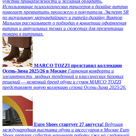
чувства принадлежности и желания обладать.
Использование психологических триггеров в дизайне витрин
помогает превратить прохожего в покупателя. Эксперт SR
по визуальному мерчандайзингу и ритейл-дизайну Виктор
Малыгин рассказывает о подходах в концепции оформления
витрин и актуальных темах и сюжетах для презентации
товара в витринах.
MARCO TOZZI представил коллекцию
Осень-Зима 2025/26 в Москве
Гармония комфорта и
элегантности, модных тенденций и классических базовых
решений — немецкий бренд обуви и сумок MARCO TOZZI
представляет новую коллекцию сезона Осень-Зима 2025/26.
Euro Shoes стартует 27 августа!
Ведущая
международная выставка обуви и аксессуаров в Москве Euro
Shoes premiere collection начинает работу уже на следующей