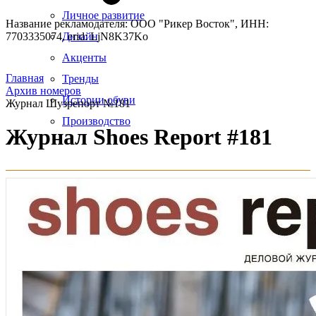
Личное развитие
Название рекламодателя: ООО "Рикер Восток", ИНН:
7703335074, erid: LjN8K37Ko
Дизайн
Акценты
Главная
Тренды
Архив номеров
Истории обуви
Журнал Шузрепорт №181
Производство
Журнал Shoes Report #181