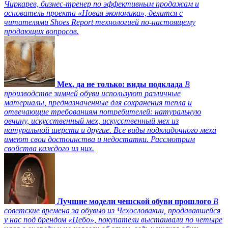
Чиркарев, бизнес-тренер по эффективным продажам и
основатель проекта «Новая экономика», делится с
читателями Shoes Report технологией по-настоящему
продающих вопросов.
Мех, да не только: виды подклада
В
производстве зимней обуви используют различные
материалы, предназначенные для сохранения тепла и
отвечающие требованиям потребителей: натуральную
овчину, искусственный мех, искусственный мех из
натуральной шерсти и другие. Все виды подкладочного меха
имеют свои достоинства и недостатки. Рассмотрим
свойства каждого из них.
Лучшие модели чешской обуви прошлого
В
советские времена за обувью из Чехословакии, продававшейся
у нас под брендом «Цебо», покупатели выстаивали по четыре