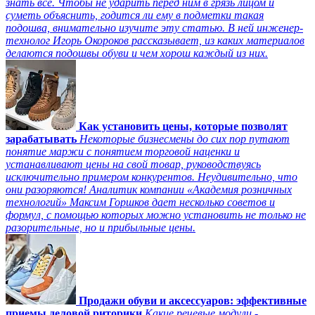
знать все. Чтобы не ударить перед ним в грязь лицом и
суметь объяснить, годится ли ему в подметки такая
подошва, внимательно изучите эту статью. В ней инженер-
технолог Игорь Окороков рассказывает, из каких материалов
делаются подошвы обуви и чем хорош каждый из них.
Как установить цены, которые позволят
зарабатывать
Некоторые бизнесмены до сих пор путают
понятие маржи с понятием торговой наценки и
устанавливают цены на свой товар, руководствуясь
исключительно примером конкурентов. Неудивительно, что
они разоряются! Аналитик компании «Академия розничных
технологий» Максим Горшков дает несколько советов и
формул, с помощью которых можно установить не только не
разорительные, но и прибыльные цены.
Продажи обуви и аксессуаров: эффективные
приемы деловой риторики
Какие речевые модули -