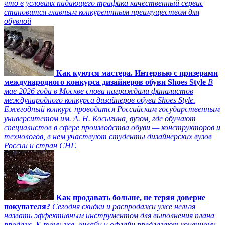
что в условиях падающего трафика качественный сервис
становится главным конкурентным преимуществом для
обувной
Как куются мастера. Интервью с призерами
международного конкурса дизайнеров обуви Shoes Style
В
мае 2026 года в Москве снова награждали финалистов
международного конкурса дизайнеров обуви Shoes Style.
Ежегодный конкурс проводится Российским государственным
университетом им. А. Н. Косыгина, вузом, где обучают
специалистов в сфере производства обуви — конструкторов и
технологов, в нем участвуют студенты дизайнерских вузов
России и стран СНГ.
Как продавать больше, не теряя доверие
покупателя?
Сегодня скидки и распродажи уже нельзя
назвать эффективным инструментом для выполнения плана
продаж. К тому же, онлайн и офлайн предлагают конечному