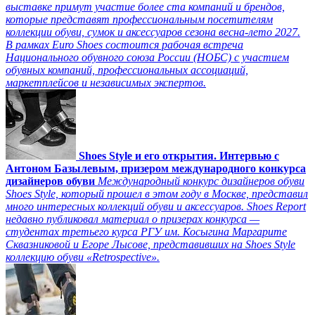
выставке примут участие более ста компаний и брендов,
которые представят профессиональным посетителям
коллекции обуви, сумок и аксессуаров сезона весна-лето 2027.
В рамках Euro Shoes состоится рабочая встреча
Национального обувного союза России (НОБС) с участием
обувных компаний, профессиональных ассоциаций,
маркетплейсов и независимых экспертов.
Shoes Style и его открытия. Интервью с
Антоном Базылевым, призером международного конкурса
дизайнеров обуви
Международный конкурс дизайнеров обуви
Shoes Style, который прошел в этом году в Москве, представил
много интересных коллекций обуви и аксессуаров. Shoes Report
недавно публиковал материал о призерах конкурса —
студентах третьего курса РГУ им. Косыгина Маргарите
Сквазниковой и Егоре Лысове, представивших на Shoes Style
коллекцию обуви «Retrospective».