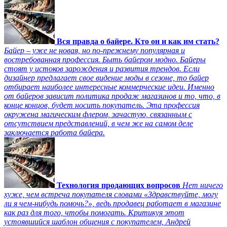
Вся правда о байере. Кто он и как им стать?
Байер – уже не новая, но по-прежнему популярная и
востребованная профессия. Быть байером модно. Байеры
стоят у истоков зарождения и развития трендов. Если
дизайнер предлагает свое видение моды в сезоне, то байер
отбирает наиболее интересные коммерческие идеи. Именно
от байеров зависит политика продаж магазинов и то, что, в
конце концов, будет носить покупатель. Эта профессия
окружена магическим флером, зачастую, связанным с
отсутствием представлений, в чем же на самом деле
заключается работа байера.
Технология продающих вопросов
Нет ничего
хуже, чем встреча покупателя словами «Здравствуйте, могу
ли я чем-нибудь помочь?», ведь продавец работает в магазине
как раз для того, чтобы помогать. Критикуя этот
устоявшийся шаблон общения с покупателем, Андрей