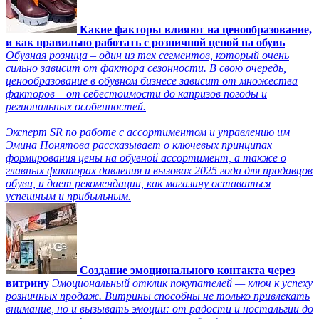
Какие факторы влияют на ценообразование,
и как правильно работать с розничной ценой на обувь
Обувная розница – один из тех сегментов, который очень
сильно зависит от фактора сезонности. В свою очередь,
ценообразование в обувном бизнесе зависит от множества
факторов – от себестоимости до капризов погоды и
региональных особенностей.
Эксперт SR по работе с ассортиментом и управлению им
Эмина Понятова рассказывает о ключевых принципах
формирования цены на обувной ассортимент, а также о
главных факторах давления и вызовах 2025 года для продавцов
обуви, и дает рекомендации, как магазину оставаться
успешным и прибыльным.
Создание эмоционального контакта через
витрину
Эмоциональный отклик покупателей — ключ к успеху
розничных продаж. Витрины способны не только привлекать
внимание, но и вызывать эмоции: от радости и ностальгии до