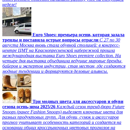
неделе!
Euro Shoes: премьера осени, которая задала
тренды и поставила острые вопросы отрасли
С 27 по 30
августа Москва вновь стала обувной столицей: в конгресс-
центре ЦМТ на Краснопресненской набережной прошла
международная выставка Euro Shoes premiere collection. На
четыре дня выставка объединила ведущие мировые бренды,
байеров и экспертов индустрии, став местом, где создаются
модные тенденции и формируются деловые альянсы.
Три модных цвета для аксессуаров и обуви
сезона осень-зима 2025/26
Каждый сезон тренд-бюро Future
Snoops (ранее Fashion Snoops) выделяет ключевые цвета для
разных продуктовых групп. Для обуви, сумок и аксессуаров
прогноз учитывает особенность категорий и создается на
основании общих кроссрыночных цветовых прогнозов на