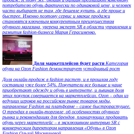
потребителю обувь фактически по одинаковой цене, и человек
часто выбирает не там, где дешевле купить, а где проще и
быстрее. Именно поэтому сервис и мягкие продажи
становятся ключевым конкурентным преимуществом
обувного магазина, уверена эксперт SR в области управления и
развития fashion-бизнеса Мария Герасименко.
Доля маркетплейсов будет расти
Категория
обуви на Ozon Fashion демонстрирует устойчивый рост
Доля онлайн-продаж в fashion растет, и в прошлом году
составила уже более 54%. Покупатели все больше и чаще
приобретают одежду и обувь в интернете, и львиная доля
этих покупок совершается на маркетплейсах. Ozon – один из
ведущих игроков на российском рынке товаров моды,
направление Fashion на платформе – самое быстрорастущее.
О трендах в онлайн-торговле, об особенностях обувного
рынка и рекомендациях для брендов, планирующих продавать
обувь через маркетплейс – в эксклюзивном интервью SR с
коммерческим директором направления «Обувь» в Ozon
Fashion Ольгой Москвичевой.