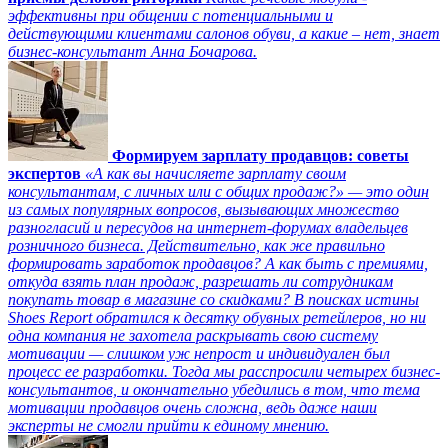
эффективны при общении с потенциальными и
действующими клиентами салонов обуви, а какие – нет, знает
бизнес-консультант Анна Бочарова.
Формируем зарплату продавцов: советы
экспертов
«А как вы начисляете зарплату своим
консультантам, с личных или с общих продаж?» — это один
из самых популярных вопросов, вызывающих множество
разногласий и пересудов на интернет-форумах владельцев
розничного бизнеса. Действительно, как же правильно
формировать заработок продавцов? А как быть с премиями,
откуда взять план продаж, разрешать ли сотрудникам
покупать товар в магазине со скидками? В поисках истины
Shoes Report обратился к десятку обувных ретейлеров, но ни
одна компания не захотела раскрывать свою систему
мотивации — слишком уж непрост и индивидуален был
процесс ее разработки. Тогда мы расспросили четырех бизнес-
консультантов, и окончательно убедились в том, что тема
мотивации продавцов очень сложна, ведь даже наши
эксперты не смогли прийти к единому мнению.