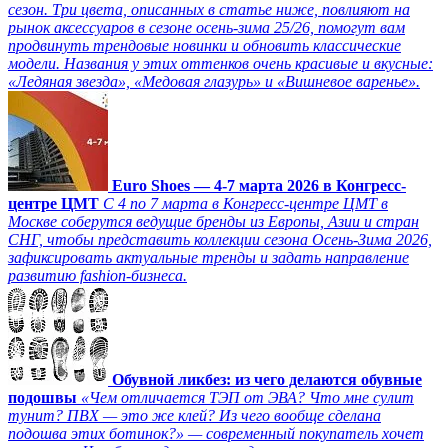
сезон. Три цвета, описанных в статье ниже, повлияют на
рынок аксессуаров в сезоне осень-зима 25/26, помогут вам
продвинуть трендовые новинки и обновить классические
модели. Названия у этих оттенков очень красивые и вкусные:
«Ледяная звезда», «Медовая глазурь» и «Вишневое варенье».
Euro Shoes — 4-7 марта 2026 в Конгресс-
центре ЦМТ
С 4 по 7 марта в Конгресс-центре ЦМТ в
Москве соберутся ведущие бренды из Европы, Азии и стран
СНГ, чтобы представить коллекции сезона Осень-Зима 2026,
зафиксировать актуальные тренды и задать направление
развитию fashion-бизнеса.
Обувной ликбез: из чего делаются обувные
подошвы
«Чем отличается ТЭП от ЭВА? Что мне сулит
тунит? ПВХ — это же клей? Из чего вообще сделана
подошва этих ботинок?» — современный покупатель хочет