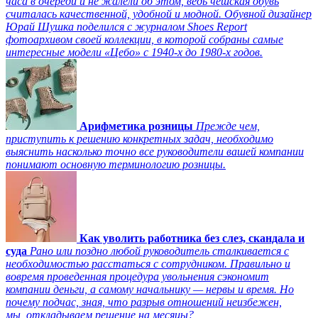
часа в очереди и не жалели об этом, ведь чешская обувь
считалась качественной, удобной и модной. Обувной дизайнер
Юрай Шушка поделился с журналом Shoes Report
фотоархивом своей коллекции, в которой собраны самые
интересные модели «Цебо» с 1940-х до 1980-х годов.
Арифметика розницы
Прежде чем,
приступить к решению конкретных задач, необходимо
выяснить насколько точно все руководители вашей компании
понимают основную терминологию розницы.
Как уволить работника без слез, скандала и
суда
Рано или поздно любой руководитель сталкивается с
необходимостью расстаться с сотрудником. Правильно и
вовремя проведенная процедура увольнения сэкономит
компании деньги, а самому начальнику — нервы и время. Но
почему подчас, зная, что разрыв отношений неизбежен,
мы откладываем решение на месяцы?