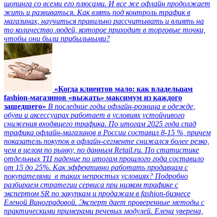
шопинга со всеми его плюсами. И все же офлайн продолжает
жить и развиваться. Как взять под контроль трафик в
магазинах, научиться правильно рассчитывать и влиять на
то количество людей, которое приходит в торговые точки,
чтобы они были прибыльными?
«Когда клиентов мало: как владельцам
fashion-магазинов «выжать» максимум из каждого
зашедшего»
В последние годы офлайн-розница в одежде,
обуви и аксессуарах работает в условиях устойчивого
снижения входящего трафика. По итогам 2025 года спад
трафика офлайн-магазинов в России составил 8-15 %, причем
показатель покупок в офлайн-сегменте снижался более резко,
чем в целом по рынку, по данным Retail.ru. По статистике
отдельных ТЦ падение по итогам прошлого года составило
от 15 до 25%. Как эффективно работать продавцам с
покупателями в таких непростых условиях? Подробно
разбираем стратегии сервиса при низком трафике с
экспертом SR по закупкам и продажам в fashion-бизнесе
Еленой Виноградовой. Эксперт дает проверенные методы с
практическими примерами речевых модулей. Елена уверена,