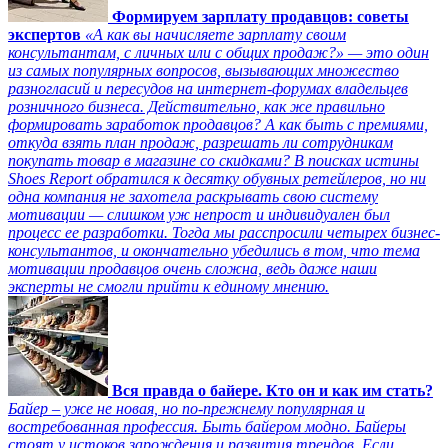
Формируем зарплату продавцов: советы
экспертов
«А как вы начисляете зарплату своим
консультантам, с личных или с общих продаж?» — это один
из самых популярных вопросов, вызывающих множество
разногласий и пересудов на интернет-форумах владельцев
розничного бизнеса. Действительно, как же правильно
формировать заработок продавцов? А как быть с премиями,
откуда взять план продаж, разрешать ли сотрудникам
покупать товар в магазине со скидками? В поисках истины
Shoes Report обратился к десятку обувных ретейлеров, но ни
одна компания не захотела раскрывать свою систему
мотивации — слишком уж непрост и индивидуален был
процесс ее разработки. Тогда мы расспросили четырех бизнес-
консультантов, и окончательно убедились в том, что тема
мотивации продавцов очень сложна, ведь даже наши
эксперты не смогли прийти к единому мнению.
Вся правда о байере. Кто он и как им стать?
Байер – уже не новая, но по-прежнему популярная и
востребованная профессия. Быть байером модно. Байеры
стоят у истоков зарождения и развития трендов. Если