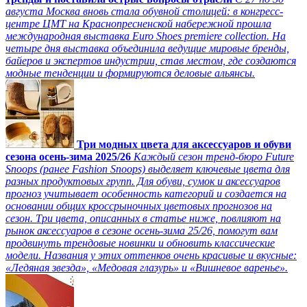
августа Москва вновь стала обувной столицей: в конгресс-
центре ЦМТ на Краснопресненской набережной прошла
международная выставка Euro Shoes premiere collection. На
четыре дня выставка объединила ведущие мировые бренды,
байеров и экспертов индустрии, став местом, где создаются
модные тенденции и формируются деловые альянсы.
Три модных цвета для аксессуаров и обуви
сезона осень-зима 2025/26
Каждый сезон тренд-бюро Future
Snoops (ранее Fashion Snoops) выделяет ключевые цвета для
разных продуктовых групп. Для обуви, сумок и аксессуаров
прогноз учитывает особенность категорий и создается на
основании общих кроссрыночных цветовых прогнозов на
сезон. Три цвета, описанных в статье ниже, повлияют на
рынок аксессуаров в сезоне осень-зима 25/26, помогут вам
продвинуть трендовые новинки и обновить классические
модели. Названия у этих оттенков очень красивые и вкусные:
«Ледяная звезда», «Медовая глазурь» и «Вишневое варенье».