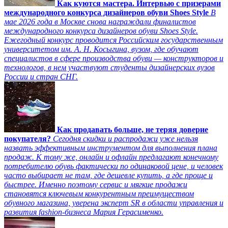
Как куются мастера. Интервью с призерами
международного конкурса дизайнеров обуви Shoes Style
В
мае 2026 года в Москве снова награждали финалистов
международного конкурса дизайнеров обуви Shoes Style.
Ежегодный конкурс проводится Российским государственным
университетом им. А. Н. Косыгина, вузом, где обучают
специалистов в сфере производства обуви — конструкторов и
технологов, в нем участвуют студенты дизайнерских вузов
России и стран СНГ.
Как продавать больше, не теряя доверие
покупателя?
Сегодня скидки и распродажи уже нельзя
назвать эффективным инструментом для выполнения плана
продаж. К тому же, онлайн и офлайн предлагают конечному
потребителю обувь фактически по одинаковой цене, и человек
часто выбирает не там, где дешевле купить, а где проще и
быстрее. Именно поэтому сервис и мягкие продажи
становятся ключевым конкурентным преимуществом
обувного магазина, уверена эксперт SR в области управления и
развития fashion-бизнеса Мария Герасименко.