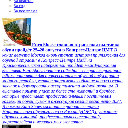
За квартал
За год
За все время
Euro Shoes: главная отраслевая выставка
обуви пройдёт 25–28 августа в Конгресс‑Центре ЦМТ
В
конце августа Москва вновь станет центром притяжения для
обувной отрасли: в Конгресс-Центре ЦМТ на
Краснопресненской набережной пройдет международная
выставка Euro Shoes premiere collection - специализированное
b2b-мероприятие для профессионалов обувной индустрии и
модного ретейла, главное отраслевое событие нового сезона
закупок и формирования ассортимента модной розницы. В
выставке примут участие более ста компаний и брендов,
которые представят профессиональным посетителям
коллекции обуви, сумок и аксессуаров сезона весна-лето 2027.
В рамках Euro Shoes состоится рабочая встреча
Национального обувного союза России (НОБС) с участием
обувных компаний, профессиональных ассоциаций,
маркетплейсов и независимых экспертов.