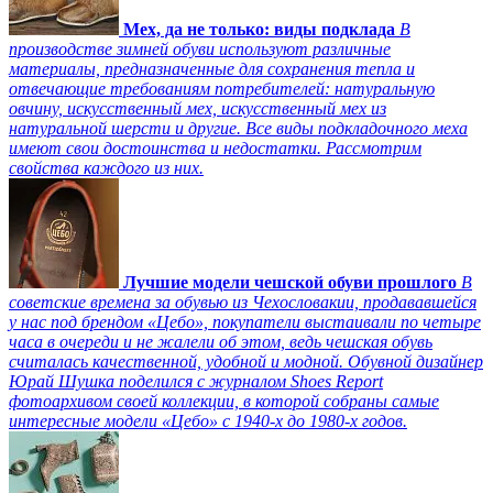
Мех, да не только: виды подклада
В
производстве зимней обуви используют различные
материалы, предназначенные для сохранения тепла и
отвечающие требованиям потребителей: натуральную
овчину, искусственный мех, искусственный мех из
натуральной шерсти и другие. Все виды подкладочного меха
имеют свои достоинства и недостатки. Рассмотрим
свойства каждого из них.
Лучшие модели чешской обуви прошлого
В
советские времена за обувью из Чехословакии, продававшейся
у нас под брендом «Цебо», покупатели выстаивали по четыре
часа в очереди и не жалели об этом, ведь чешская обувь
считалась качественной, удобной и модной. Обувной дизайнер
Юрай Шушка поделился с журналом Shoes Report
фотоархивом своей коллекции, в которой собраны самые
интересные модели «Цебо» с 1940-х до 1980-х годов.