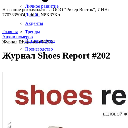
Личное развитие
Название рекламодателя: ООО "Рикер Восток", ИНН:
7703335074, erid: LjN8K37Ko
Дизайн
Акценты
Главная
Тренды
Архив номеров
Истории обуви
Журнал Шузрепорт №202
Производство
Журнал Shoes Report #202