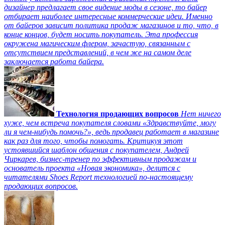
дизайнер предлагает свое видение моды в сезоне, то байер
отбирает наиболее интересные коммерческие идеи. Именно
от байеров зависит политика продаж магазинов и то, что, в
конце концов, будет носить покупатель. Эта профессия
окружена магическим флером, зачастую, связанным с
отсутствием представлений, в чем же на самом деле
заключается работа байера.
Технология продающих вопросов
Нет ничего
хуже, чем встреча покупателя словами «Здравствуйте, могу
ли я чем-нибудь помочь?», ведь продавец работает в магазине
как раз для того, чтобы помогать. Критикуя этот
устоявшийся шаблон общения с покупателем, Андрей
Чиркарев, бизнес-тренер по эффективным продажам и
основатель проекта «Новая экономика», делится с
читателями Shoes Report технологией по-настоящему
продающих вопросов.