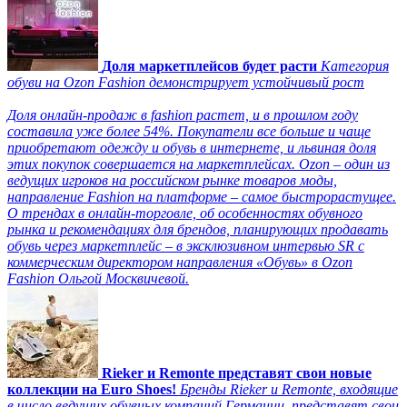
Доля маркетплейсов будет расти
Категория
обуви на Ozon Fashion демонстрирует устойчивый рост
Доля онлайн-продаж в fashion растет, и в прошлом году
составила уже более 54%. Покупатели все больше и чаще
приобретают одежду и обувь в интернете, и львиная доля
этих покупок совершается на маркетплейсах. Ozon – один из
ведущих игроков на российском рынке товаров моды,
направление Fashion на платформе – самое быстрорастущее.
О трендах в онлайн-торговле, об особенностях обувного
рынка и рекомендациях для брендов, планирующих продавать
обувь через маркетплейс – в эксклюзивном интервью SR с
коммерческим директором направления «Обувь» в Ozon
Fashion Ольгой Москвичевой.
Rieker и Remonte представят свои новые
коллекции на Euro Shoes!
Бренды Rieker и Remonte, входящие
в число ведущих обувных компаний Германии, представят свои