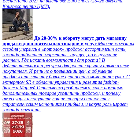
Весна/Лето 2027 на выставке Euro Shoes (25–28 августа,
Конгресс‑центр ЦМТ).
До 20-30% к обороту могут дать магазину
продажи дополнительных товаров и услуг
Многие магазины
сегодня уперлись в «потолок» продаж: ассортимент есть,
команда работает, маркетинг запущен, но выручка не
растет. Где искать возможности для роста? В
действительности ресурсы для роста скрыты прямо в чеке
покупателя. И речь не о повышении цен, а об умение
предложить клиенту больше ценности в момент покупки. С
экспертом SR в области управления и развития fashion-
бизнеса Марией Герасименко разбираемся, как с помощью
дополнительных товаров увеличить продажи, и почему
аксессуары и сопутствующие товары становятся
стратегическим источником прибыли, и какую роль играет
команда магазина.