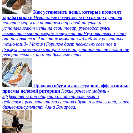
Как установить цены, которые позволят
зарабатывать
Некоторые бизнесмены до сих пор путают
понятие маржи с понятием торговой наценки и
устанавливают цены на свой товар, руководствуясь
исключительно примером конкурентов. Неудивительно, что
они разоряются! Аналитик компании «Академия розничных
технологий» Максим Горшков дает несколько советов и
формул, с помощью которых можно установить не только не
разорительные, но и прибыльные цены.
Продажи обуви и аксессуаров: эффективные
приемы деловой риторики
Какие речевые модули -
эффективны при общении с потенциальными и
действующими клиентами салонов обуви, а какие – нет, знает
бизнес-консультант Анна Бочарова.