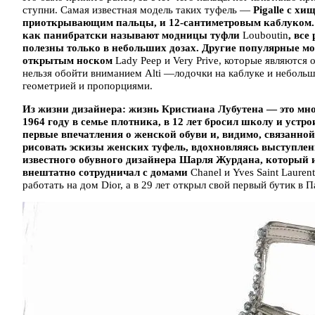
ступни. Самая известная модель таких туфель —
Pigalle с х
приоткрывающим пальцы, и 12-сантиметровым каблуком. Н
как панибратски называют модницы туфли
Louboutin
, все
полезны только в небольших дозах. Другие популярные мо
открытым носком
Lady Peep и Very Prive, которые являются
нельзя обойти вниманием Alti —лодочки на каблуке и неболь
геометрией и пропорциями.
Из жизни дизайнера: жизнь Кристиана Лубутена — это мно
1964 году в семье плотника, в 12 лет бросил школу и устр
первые впечатления о женской обуви и, видимо, связанной 
рисовать эскизы женских туфель, вдохновляясь выступлен
известного обувного дизайнера Шарля Журдана, который и
внештатно сотрудничал с домами
Chanel и Yves Saint Laure
работать на дом Dior, а в 29 лет открыл свой первый бутик в 