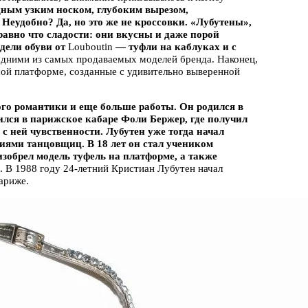
ищным узким носком, глубоким вырезом,
еудобно? Да, но это же не кроссовки. «Лубутены»,
 равно что сладости: они вкусны и даже порой
дели обуви от
Louboutin
— туфли на каблуках и с
 одними из самых продаваемых моделей бренда. Наконец,
шой платформе, созданные с удивительно выверенной
го романтики и еще больше работы. Он родился в
оился в парижское кабаре Фоли Бержер, где получил
с ней чувственности. Лубутен уже тогда начал
иями танцовщиц. В 18 лет он стал учеником
зобрел модель туфель на платформе, а также
nt. В 1988 году 24-летний Кристиан Лубутен начал
Париже.