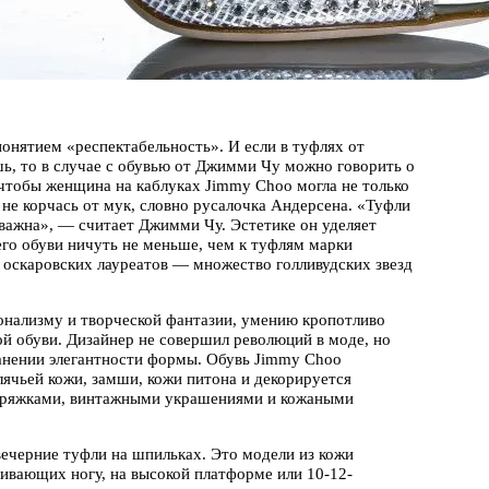
онятием «респектабельность». И если в туфлях от
ь, то в случае с обувью от Джимми Чу можно говорить о
 чтобы женщина на каблуках Jimmy Choo могла не только
, не корчась от мук, словно русалочка Андерсена. «Туфли
 важна», — считает Джимми Чу. Эстетике он уделяет
его обуви ничуть не меньше, чем к туфлям марки
я оскаровских лауреатов — множество голливудских звезд
онализму и творческой фантазии, умению кропотливо
й обуви. Дизайнер не совершил революций в моде, но
ранении элегантности формы. Обувь Jimmy Choo
лячьей кожи, замши, кожи питона и декорируется
 пряжками, винтажными украшениями и кожаными
ечерние туфли на шпильках. Это модели из кожи
ивающих ногу, на высокой платформе или 10-12-