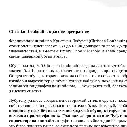
Christian Louboutin
: красное-прекрасное
Французский дизайнер Кристиан Лубутен (Christian Louboutin
стоит очень недешево: от 350 до 6 000 долларов за пару. До
знаменитостей, и вместе с Jimmy Choo и Manolo Blahnik бренд
самой шикарной обуви в мире.
Обувь под маркой Christian Louboutin создана для того, что
значений. «Я противник «практичного» подхода к производст
Он делает обувь, которая призвана соблазнять, и создает ее 
изгибов и вырезов верха обуви, тонких каблуков, похожих на
занимался ландшафтным дизайном, — кожи рептилий, бархата,
дамского счастья.
Лубутену удалось создать неповторимый стиль и сделать неск
собственно, его и превозносят ценители обуви. Пожалуй, наи
подошва у всех без исключения моделей обуви, которую он
все-таки просто «фишка». Главное же достижение Лубутена 
спроектировал
новый тип туфель-лодочек яйцевидной формы.
это было принято ранее, за счет чего пальцы ног кокетливо п