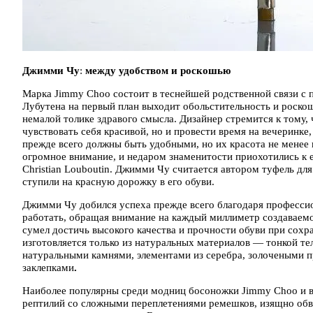
Джимми Чу
:
между удобством и роскошью
Марка Jimmy Choo состоит в теснейшей родственной связи с п
Лубутена на первый план выходит обольстительность и роскош
немалой толике здравого смысла. Дизайнер стремится к тому,
чувствовать себя красивой, но и провести время на вечеринке
прежде всего должны быть удобными, но их красота не менее
огромное внимание, и недаром знаменитости приохотились к 
Christian Louboutin. Джимми Чу считается автором туфель дл
ступили на красную дорожку в его обуви.
Джимми Чу добился успеха прежде всего благодаря професси
работать, обращая внимание на каждый миллиметр создаваемо
сумел достичь высокого качества и прочности обуви при сох
изготовляется только из натуральных материалов — тонкой те
натуральными камнями, элементами из серебра, золочеными
заклепками
.
Наиболее популярны среди модниц босоножки Jimmy Choo и в
рептилий со сложными переплетениями ремешков, изящно обв