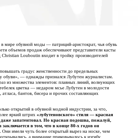
) в мире обувной моды — патриций-аристократ, чья обувь
 трети объемов продаж обеспечивают представители касты
 Christian Louboutin входит в тройку производителей
бы повышать градус женственности до предельных
ву обуви», — однажды признался Лубутен журналистам.
образ из множества элементов: плавных линий, волнующих
 стебелек цветка — недаром мсье Лубутен в молодости
 атласа, бантов, бисера и прочих составляющих
олько открытий в обувной модной индустрии, за что,
более яркий штрих
«лубутеновского» стиля — красная
 даже запатентовал. Но красная подошва, пожалуй,
заключается в том, что в конце 80-х годов он
 Они имели чуть более открытый вырез на носке, чем
риоткрывались, а внимание приковывалось к изгибу