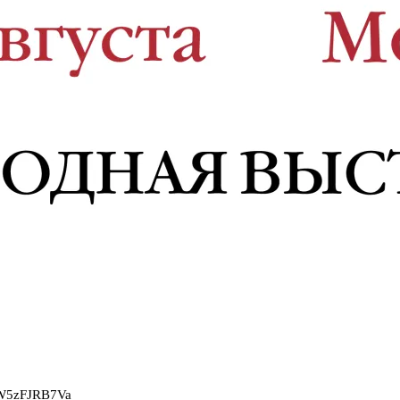
2W5zFJRB7Va