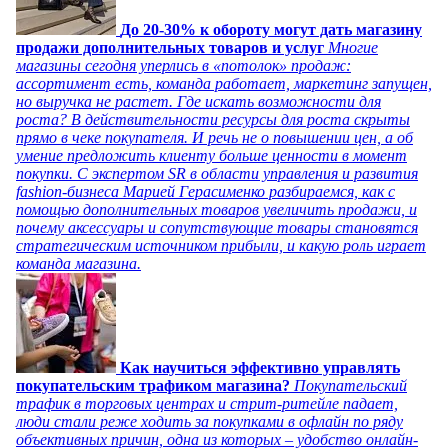
До 20-30% к обороту могут дать магазину
продажи дополнительных товаров и услуг
Многие
магазины сегодня уперлись в «потолок» продаж:
ассортимент есть, команда работает, маркетинг запущен,
но выручка не растет. Где искать возможности для
роста? В действительности ресурсы для роста скрыты
прямо в чеке покупателя. И речь не о повышении цен, а об
умение предложить клиенту больше ценности в момент
покупки. С экспертом SR в области управления и развития
fashion-бизнеса Марией Герасименко разбираемся, как с
помощью дополнительных товаров увеличить продажи, и
почему аксессуары и сопутствующие товары становятся
стратегическим источником прибыли, и какую роль играет
команда магазина.
Как научиться эффективно управлять
покупательским трафиком магазина?
Покупательский
трафик в торговых центрах и стрит-ритейле падает,
люди стали реже ходить за покупками в офлайн по ряду
объективных причин, одна из которых – удобство онлайн-