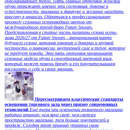
обволакивающее тепло. Пять главных оттенков женской
обуви отражают именно эти состояния: доверие к
естественности, внимание к фактуре и желание находить
красоту в нюансах. Обратимся к профессиональному
прогнозу сезонных остромодных цветов от
международного тренд-бюро Future Snoops.
Представленная в статье часть палитры сезона осень-
зима 2026/27 от Future Snoops - эмоциональная карта
будущего сезона, которая говорит о доверии и хрупкой
честности, о равновесии, внутренней силе и тепле, которое
не требует повода. Эти пять оттенков превращают
сезонные модели обуви в своеобразный цветовой язык,
который может помочь бренду и его покупательницам
рассказать о себе и своих эмоциях.
Пересматриваем классические стандарты
освещения торгового зала через призму современных
технологий
Еще вчера при освещении розничного магазина
работал принцип: чем ярче свет, чем светлее
пространство магазина, тем больше покупателей и
продаж. Сегодня этот принцип утратил свою