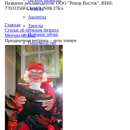
Название рекламодателя: ООО "Рикер Восток", ИНН:
7703335074, erid: LjN8K37Ko
Дизайн
Акценты
Главная
Тренды
Статьи об обувном бизнесе
Истории обуви
Мерчандайзинг
Праздничная витрина – дело тонкое
Производство