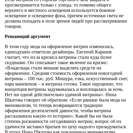
просматривается только с улицы, то помимо общего
верхнего и местного освещения используется боковое
освещение и освещение фона, причем источники света не
должны попадать в поле зрения людей при рассматривании
товаров.
Решающий аргумент
В этом году мода на оформление витрин изменилась,
единодушно отметили дизайнеры. Евгений Карахов
считает, что из-за кризиса витрины стали куда более
скудными. Он списывает такое явление на кризис:
«Владельцы стали меньше выделять средств на
оформление. Средняя стоимость оформления новогодней
витрины – 100 тыс. руб. Мишура, елка, искусственный снег,
пара манекенов – и витрина готова. Такое ощущение, что
концепция витрины задумывалась и воплощалась за ночь.
Нет ни одной действительно удачной витрины». Нина
Шкатова говорит об обратном: «Если раньше была мода на
минимализм, то теперь возвращаются традиции
оформления десятилетней давности, чтобы витрина
рассказывала какую-то историю». Какой бы ни была
степень роскошности сегодняшних витрин, вопрос об их
удачности заставил братьев по цеху надолго призадуматься.
В итоге Нина Шкатова как поклонница минимализма