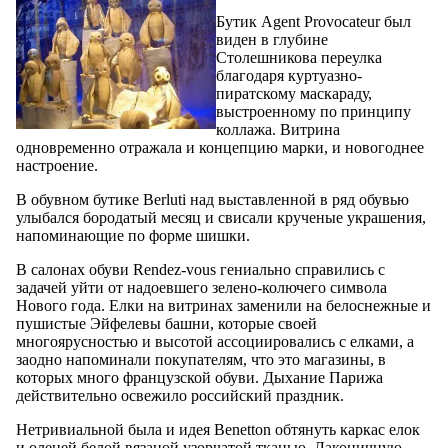
Бутик Agent Provocateur был
виден в глубине
Столешникова переулка
благодаря куртуазно-
пиратскому маскараду,
выстроенному по принципу
коллажа. Витрина
одновременно отражала и концепцию марки, и новогоднее
настроение.
В обувном бутике Berluti над выставленной в ряд обувью
улыбался бородатый месяц и свисали крученые украшения,
напоминающие по форме шишки.
В салонах обуви Rendez-vous гениально справились с
задачей уйти от надоевшего зелено-колючего символа
Нового года. Елки на витринах заменили на белоснежные и
пушистые Эйфелевы башни, которые своей
многоярусностью и высотой ассоциировались с елками, а
заодно напоминали покупателям, что это магазины, в
которых много французской обуви. Дыхание Парижа
действительно освежило российский праздник.
Нетривиальной была и идея Benetton обтянуть каркас елок
и оленей белой вязаной узорчатой тканью. Лаконичную