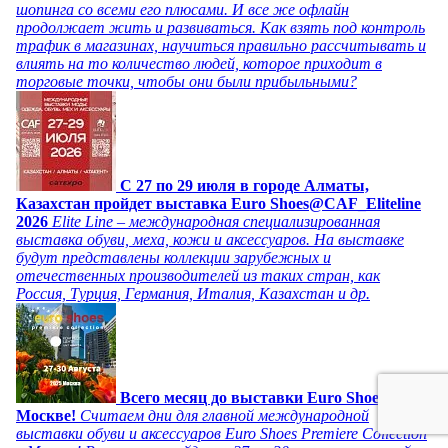
шопинга со всеми его плюсами. И все же офлайн
продолжает жить и развиваться. Как взять под контроль
трафик в магазинах, научиться правильно рассчитывать и
влиять на то количество людей, которое приходит в
торговые точки, чтобы они были прибыльными?
C 27 по 29 июля в городе Алматы,
Казахстан пройдет выставка Euro Shoes@CAF_Eliteline
2026
Elite Line – международная специализированная
выставка обуви, меха, кожи и аксессуаров. На выставке
будут представлены коллекции зарубежных и
отечественных производителей из таких стран, как
Россия, Турция, Германия, Италия, Казахстан и др.
Всего месяц до выставки Euro Shoes в
Москве!
Считаем дни для главной международной
выставки обуви и аксессуаров Euro Shoes Premiere Collection