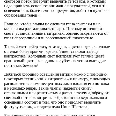
световой поток позволит выделить те товары, к которым
надо привлечь основное внимание покупателей, усилить
освещенность более темных предметов, добиться нужного
образования теней».
Главное, чтобы лампы не слепили глаза зрителям и не
мешали им рассматривать товары. Поэтому источники
света, установленные в витринах, обычно закрываются от
глаз непрозрачной или рассеивающей плоскостью.
Теплый свет нейтрализует холодные цвета и делает теплые
оттенки более яркими: красный цвет становится еще
контрастнее. Холодный свет нейтрализует теплые цвета:
оранжевый цвет в холодном голубом свечении выглядит
почти как бежевый.
Добиться хорошего освещения витрин можно с помощью
некоторых технических хитростей – к примеру, с помощью
расположения люминесцентных ламп вдоль всего потолка
в несколько рядов. Такие лампы, закрытые снизу
стеклянными или решетчатыми рассеивателями, образуют
световой потолок витрины. «Достоинство вертикального
освещения состоит в том, что оно позволяет выделить
фактуру ткани», – подчеркнула Нина Шкатова.
Если витрина со стороны торгового зала закрыта и