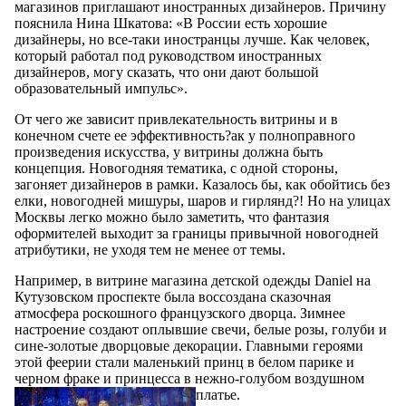
магазинов приглашают иностранных дизайнеров. Причину
пояснила Нина Шкатова: «В России есть хорошие
дизайнеры, но все-таки иностранцы лучше. Как человек,
который работал под руководством иностранных
дизайнеров, могу сказать, что они дают большой
образовательный импульс».
От чего же зависит привлекательность витрины и в
конечном счете ее эффективность?ак у полноправного
произведения искусства, у витрины должна быть
концепция. Новогодняя тематика, с одной стороны,
загоняет дизайнеров в рамки. Казалось бы, как обойтись без
елки, новогодней мишуры, шаров и гирлянд?! Но на улицах
Москвы легко можно было заметить, что фантазия
оформителей выходит за границы привычной новогодней
атрибутики, не уходя тем не менее от темы.
Например, в витрине магазина детской одежды Daniel на
Кутузовском проспекте была воссоздана сказочная
атмосфера роскошного французского дворца. Зимнее
настроение создают оплывшие свечи, белые розы, голуби и
сине-золотые дворцовые декорации. Главными героями
этой феерии стали маленький принц в белом парике и
черном фраке и принцесса в нежно-голубом воздушном
платье.