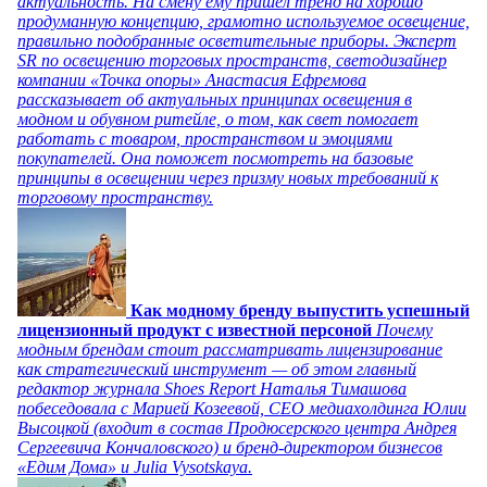
актуальность. На смену ему пришел тренд на хорошо
продуманную концепцию, грамотно используемое освещение,
правильно подобранные осветительные приборы. Эксперт
SR по освещению торговых пространств, светодизайнер
компании «Точка опоры» Анастасия Ефремова
рассказывает об актуальных принципах освещения в
модном и обувном ритейле, о том, как свет помогает
работать с товаром, пространством и эмоциями
покупателей. Она поможет посмотреть на базовые
принципы в освещении через призму новых требований к
торговому пространству.
Как модному бренду выпустить успешный
лицензионный продукт с известной персоной
Почему
модным брендам стоит рассматривать лицензирование
как стратегический инструмент — об этом главный
редактор журнала Shoes Report Наталья Тимашова
побеседовала с Марией Козеевой, СЕО медиахолдинга Юлии
Высоцкой (входит в состав Продюсерского центра Андрея
Сергеевича Кончаловского) и бренд-директором бизнесов
«Едим Дома» и Julia Vysotskaya.