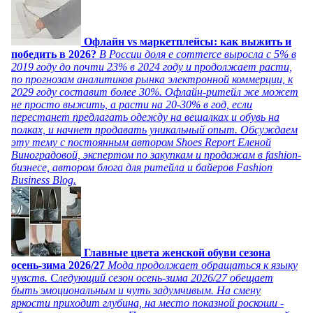
Офлайн vs маркетплейсы: как выжить и
победить в 2026?
В России доля e commerce выросла с 5% в
2019 году до почти 23% в 2024 году и продолжает расти,
по прогнозам аналитиков рынка электронной коммерции, к
2029 году составит более 30%. Офлайн-ритейл же может
не просто выжить, а расти на 20-30% в год, если
перестанет предлагать одежду на вешалках и обувь на
полках, и начнет продавать уникальный опыт. Обсуждаем
эту тему с постоянным автором Shoes Report Еленой
Виноградовой, экспертом по закупкам и продажам в fashion-
бизнесе, автором блога для ритейла и байеров Fashion
Business Blog.
Главные цвета женской обуви сезона
осень-зима 2026/27
Мода продолжает обращаться к языку
чувств. Следующий сезон осень-зима 2026/27 обещает
быть эмоциональным и чуть задумчивым. На смену
яркости приходит глубина, на место показной роскоши -