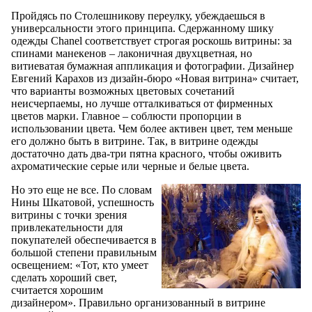
Пройдясь по Столешникову переулку, убеждаешься в
универсальности этого принципа. Сдержанному шику
одежды Chanel соответствует строгая роскошь витрины: за
спинами манекенов – лаконичная двухцветная, но
витиеватая бумажная аппликация и фотографии. Дизайнер
Евгений Карахов из дизайн-бюро «Новая витрина» считает,
что варианты возможных цветовых сочетаний
неисчерпаемы, но лучше отталкиваться от фирменных
цветов марки. Главное – соблюсти пропорции в
использовании цвета. Чем более активен цвет, тем меньше
его должно быть в витрине. Так, в витрине одежды
достаточно дать два-три пятна красного, чтобы оживить
ахроматические серые или черные и белые цвета.
Но это еще не все. По словам
Нины Шкатовой, успешность
витрины с точки зрения
привлекательности для
покупателей обеспечивается в
большой степени правильным
освещением: «Тот, кто умеет
сделать хороший свет,
считается хорошим
дизайнером». Правильно организованный в витрине