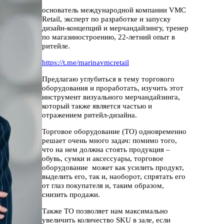
основатель международной компании VMC
Retail, эксперт по разработке и запуску
дизайн-концепций и мерчандайзингу, тренер
по магазиностроению, 22-летний опыт в
ритейле.
https://t.me/marinavmcretail
Предлагаю углубиться в тему торгового
оборудования и проработать, изучить этот
инструмент визуального мерчандайзинга,
который также является частью и
отражением ритейл-дизайна.
Торговое оборудование (ТО) одновременно
решает очень много задач: помимо того,
что на нем должна стоять продукция –
обувь, сумки и аксессуары, торговое
оборудование может как усилить продукт,
выделить его, так и, наоборот, спрятать его
от глаз покупателя и, таким образом,
снизить продажи.
Также ТО позволяет нам максимально
увеличить количество SKU в зале, если