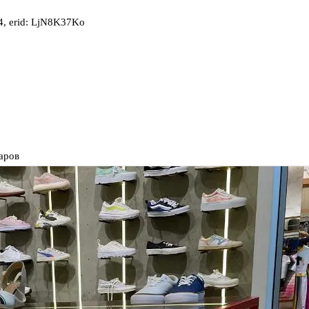
, erid: LjN8K37Ko
аров