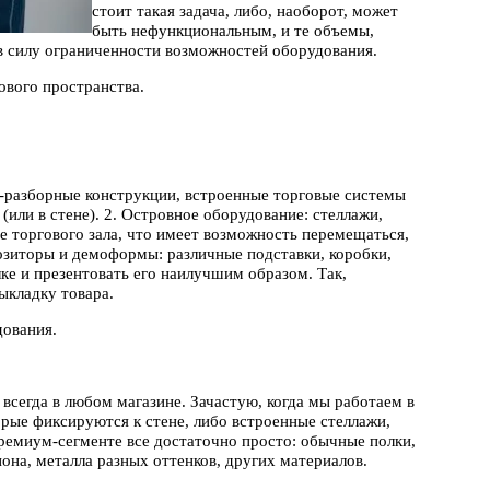
стоит такая задача, либо, наоборот, может
быть нефункциональным, и те объемы,
в силу ограниченности возможностей оборудования.
ового пространства.
о-разборные конструкции, встроенные торговые системы
(или в стене). 2. Островное оборудование: стеллажи,
ре торгового зала, что имеет возможность перемещаться,
озиторы и демоформы: различные подставки, коробки,
ке и презентовать его наилучшим образом. Так,
ыкладку товара.
дования.
сегда в любом магазине. Зачастую, когда мы работаем в
орые фиксируются к стене, либо встроенные стеллажи,
премиум-сегменте все достаточно просто: обычные полки,
она, металла разных оттенков, других материалов.