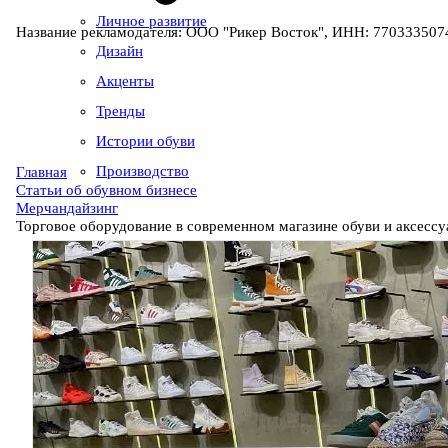
Личное развитие
Название рекламодателя: ООО "Рикер Восток", ИНН: 7703335074
Дизайн
Акценты
Тренды
Истории обуви
Производство
Главная
Статьи об обувном бизнесе
Мерчандайзинг
Торговое оборудование в современном магазине обуви и аксессу