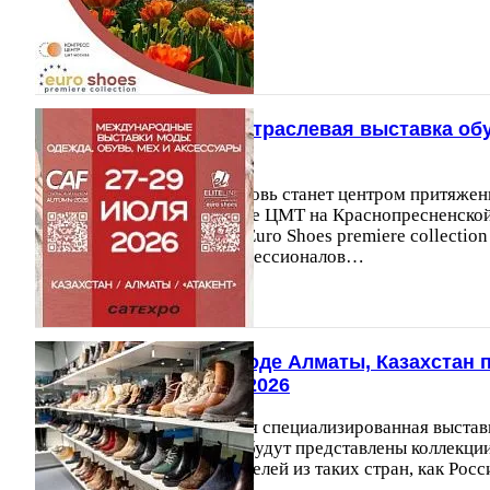
Euro Shoes: главная отраслевая выставка обу
Конгресс‑Центре ЦМТ
В конце августа Москва вновь станет центром притяжен
отрасли: в Конгресс-Центре ЦМТ на Краснопресненско
международная выставка Euro Shoes premiere collectio
b2b-мероприятие для профессионалов…
10.07.2026
3642
C 27 по 29 июля в городе Алматы, Казахстан 
Shoes@CAF_Eliteline 2026
Elite Line – международная специализированная выставк
аксессуаров. На выставке будут представлены коллекци
отечественных производителей из таких стран, как Росс
Италия, Казахстан и…