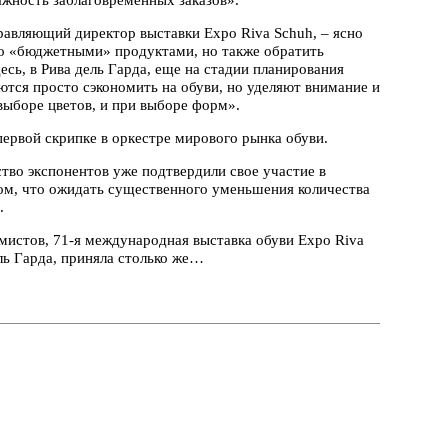
правляющий директор выставки Expo Riva Sсhuh, – ясно
то «бюджетными» продуктами, но также обратить
есь, в Рива дель Гарда, еще на стадии планирования
ются просто сэкономить на обуви, но уделяют внимание и
выборе цветов, и при выборе форм».
 первой скрипке в оркестре мирового рынка обуви.
во экспонентов уже подтвердили свое участие в
том, что ожидать существенного уменьшения количества
.
истов, 71-я международная выставка обуви Expo Riva
ль Гарда, приняла столько же…