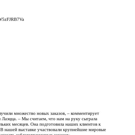
2W5zFJRB7Va
лучили множество новых заказов, – комментирует
 Лаэцца. – Мы считаем, что нам на руку сыграла
ольких месяцев. Она подготовила наших клиентов к
 В нашей выставке участвовали крупнейшие мировые
ажность заблаговременных заказов».