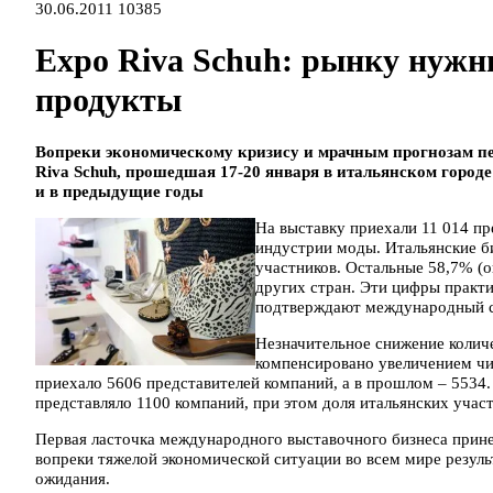
30.06.2011
10385
Expo Riva Sсhuh: рынку нужн
продукты
Вопреки экономическому кризису и мрачным прогнозам пе
Riva Sсhuh, прошедшая 17-20 января в итальянском городе
и в предыдущие годы
На выставку приехали 11 014 п
индустрии моды. Итальянские б
участников. Остальные 58,7% (о
других стран. Эти цифры практ
подтверждают международный с
Незначительное снижение количе
компенсировано увеличением чи
приехало 5606 представителей компаний, а в прошлом – 5534.
представляло 1100 компаний, при этом доля итальянских учас
Первая ласточка международного выставочного бизнеса прин
вопреки тяжелой экономической ситуации во всем мире резул
ожидания.