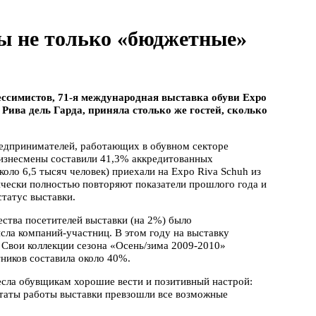
ы не только «бюджетные»
ссимистов, 71-я международная выставка обуви Expo
 Рива дель Гарда, приняла столько же гостей, сколько
редпринимателей, работающих в обувном секторе
изнесмены составили 41,3% аккредитованных
коло 6,5 тысяч человек) приехали на Expo Riva Sсhuh из
ически полностью повторяют показатели прошлого года и
татус выставки.
ства посетителей выставки (на 2%) было
сла компаний-участниц. В этом году на выставку
 Свои коллекции сезона «Осень/зима 2009-2010»
тников составила около 40%.
есла обувщикам хорошие вести и позитивный настрой:
ьтаты работы выставки превзошли все возможные