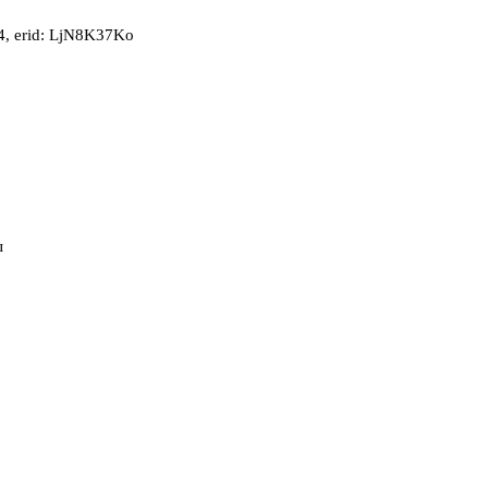
, erid: LjN8K37Ko
ы