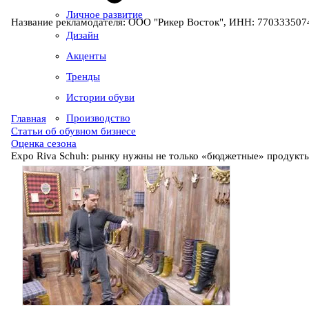
Личное развитие
Название рекламодателя: ООО "Рикер Восток", ИНН: 7703335074
Дизайн
Акценты
Тренды
Истории обуви
Производство
Главная
Статьи об обувном бизнесе
Оценка сезона
Expo Riva Sсhuh: рынку нужны не только «бюджетные» продукт