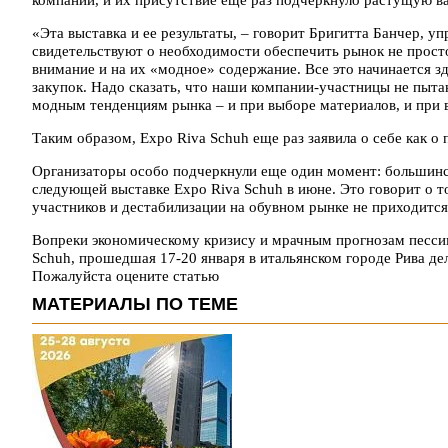
«Эта выставка и ее результаты, – говорит Бригитта Банчер, у
свидетельствуют о необходимости обеспечить рынок не прос
внимание и на их «модное» содержание. Все это начинается зд
закупок. Надо сказать, что наши компании-участницы не пыта
модным тенденциям рынка – и при выборе материалов, и при 
Таким образом, Expo Riva Sсhuh еще раз заявила о себе как о
Организаторы особо подчеркнули еще один момент: большинст
следующей выставке Expo Riva Sсhuh в июне. Это говорит о 
участников и дестабилизации на обувном рынке не приходится
Вопреки экономическому кризису и мрачным прогнозам пессим
Sсhuh, прошедшая 17-20 января в итальянском городе Рива де
Пожалуйста оцените статью
МАТЕРИАЛЫ ПО ТЕМЕ