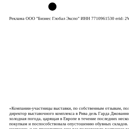
Реклама ООО "Бизнес Глобал Экспо" ИНН 7710961530 erid: 
«Компании-участницы выставки, по собственным отзывам, по
директор выставочного комплекса в Рива дель Гарда Джованни
холодная погода, царящая в Европе в течение последних неск
покупкам и поспособствовала опустошению обувных складов.
компании, и их присутствие еще раз подчеркнуло растущую в