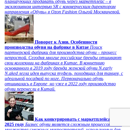
планирующих продавать обувь через маркетплейс – в
эксклюзивном интервью SR с коммерческим директором
направления «Обувь» в Ozon Fashion Ольгой Москвичевой.
Поворот к Азии. Особенности
производства обуви на фабрике в Китае
Поиск
партнерской фабрики для производства обуви – процесс
непростой. Сегодня многие российские бренды отшивают
свои коллекции на фабриках в Китае. В концепцию
основанного в 2019 году бренда женской обуви N.early
N.aked легла идея выпуска туфель, походящих для танцев, с
идеальной посадкой по ноге. Первоначально обувь
отшивалась в Европе, но уже в 2022 году производство
обуви перенесли в Китай.
Как конкурировать с маркетплейсами в
2025 году
Бизнес обуви является сложным процессом из-за
множества смежных микростратегий, используемых для