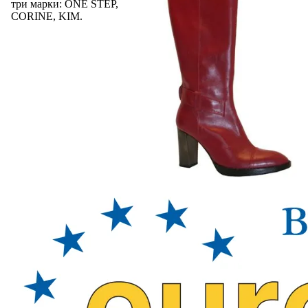
три марки: ONE STEP,
CORINE, KIM.