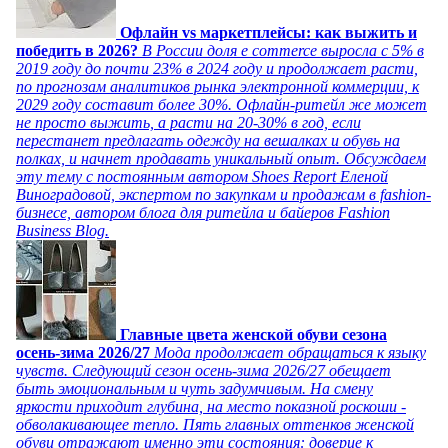
Офлайн vs маркетплейсы: как выжить и
победить в 2026?
В России доля e commerce выросла с 5% в
2019 году до почти 23% в 2024 году и продолжает расти,
по прогнозам аналитиков рынка электронной коммерции, к
2029 году составит более 30%. Офлайн-ритейл же может
не просто выжить, а расти на 20-30% в год, если
перестанет предлагать одежду на вешалках и обувь на
полках, и начнет продавать уникальный опыт. Обсуждаем
эту тему с постоянным автором Shoes Report Еленой
Виноградовой, экспертом по закупкам и продажам в fashion-
бизнесе, автором блога для ритейла и байеров Fashion
Business Blog.
Главные цвета женской обуви сезона
осень-зима 2026/27
Мода продолжает обращаться к языку
чувств. Следующий сезон осень-зима 2026/27 обещает
быть эмоциональным и чуть задумчивым. На смену
яркости приходит глубина, на место показной роскоши -
обволакивающее тепло. Пять главных оттенков женской
обуви отражают именно эти состояния: доверие к