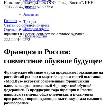
Название рекламодателя: ООО "Рикер Восток", ИНН:
7703335074, erid: LjN8K37Ko
Дизайн
Акценты
Главная
Тренды
Статьи об обувном бизнесе
Истории обуви
Оценка сезона
Франция и Россия: совместное обувное будущее
Производство
22.12.2010
9272
Франция и Россия:
совместное обувное будущее
Французские обувные марки продолжают экспансию на
российский рынок: в марте байеров и гостей выставки
«МосШуз» встретит обновленный Французский
павильон, ­организованный Французской обувной
федерацией. В преддверии года Франции в России
павильон увеличил общую площадь, а культурная
программа, сопровождающая выставку, стала намного
разнообразнее.