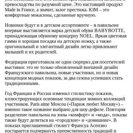
превосходства по разумной цене. Это настоящий продукт
Made in France, а значит, залог престижа. KIM – это
комфортные мокасины, сделанные вручную.
Новинки будут и в детском ассортименте – в павильоне
впервые выставляется марка детской обуви BABYBOTTE,
принадлежащая обувному концерну NOEL. Яркая цветовая
гамма и хорошая посадка на детскую ножку, а также
оригинальный и элегантный дизайн легко привлекают
малышей и их родителей.
Федерация приготовила не один сюрприз для посетителей
выставки: это не только обновленный внешний дизайн
Французского павильона, новые участники, но и новая
концепция модных показов, за два сезона успевших стать
традиционными.
Год Франции в России изменил стилистику показов,
иллюстрирующих основные тенденции зимних коллекций
участников. Paris aime Moscou («Париж любит Москву») –
именно такое название выбрано для шоу-дефиле. Повторяя
разделение павильона на зоны «комфорт» и «мода», показы
также будут делиться на «городские» и «домашние». В
показах приглашенный стилист Франсуа Асензио
постарается подчеркнуть преемственность традиций и