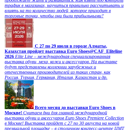
продолжает жить и развиваться. Как взять под контроль
трафик в магазинах, научиться правильно рассчитывать и
влиять на то количество людей, которое приходит в
торговые точки, чтобы они были прибыльными?
C 27 по 29 июля в городе Алматы,
Казахстан пройдет выставка Euro Shoes@CAF_Eliteline
2026
Elite Line – международная специализированная
выставка обуви, меха, кожи и аксессуаров. На выставке
будут представлены коллекции зарубежных и
отечественных производителей из таких стран, как
Россия, Турция, Германия, Италия, Казахстан и др.
Всего месяц до выставки Euro Shoes в
Москве!
Считаем дни для главной международной
выставки обуви и аксессуаров Euro Shoes Premiere Collection
в Москве! Выставка пройдет с 27 по 30 августа на новой
премиальной площадке – в столичном конгресс-центре ЦМТ