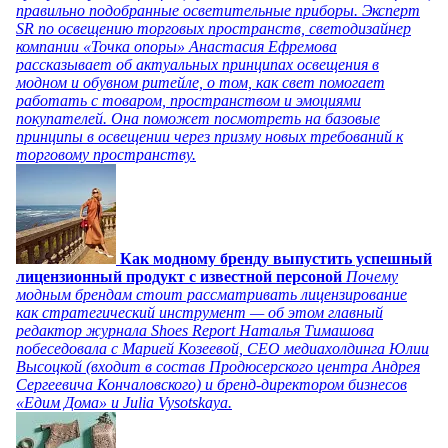
правильно подобранные осветительные приборы. Эксперт
SR по освещению торговых пространств, светодизайнер
компании «Точка опоры» Анастасия Ефремова
рассказывает об актуальных принципах освещения в
модном и обувном ритейле, о том, как свет помогает
работать с товаром, пространством и эмоциями
покупателей. Она поможет посмотреть на базовые
принципы в освещении через призму новых требований к
торговому пространству.
Как модному бренду выпустить успешный
лицензионный продукт с известной персоной
Почему
модным брендам стоит рассматривать лицензирование
как стратегический инструмент — об этом главный
редактор журнала Shoes Report Наталья Тимашова
побеседовала с Марией Козеевой, СЕО медиахолдинга Юлии
Высоцкой (входит в состав Продюсерского центра Андрея
Сергеевича Кончаловского) и бренд-директором бизнесов
«Едим Дома» и Julia Vysotskaya.