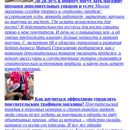
До 20-30% к обороту могут дать магазину
продажи дополнительных товаров и услуг
Многие
магазины сегодня уперлись в «потолок» продаж:
ассортимент есть, команда работает, маркетинг запущен,
но выручка не растет. Где искать возможности для
роста? В действительности ресурсы для роста скрыты
прямо в чеке покупателя. И речь не о повышении цен, а об
умение предложить клиенту больше ценности в момент
покупки. С экспертом SR в области управления и развития
fashion-бизнеса Марией Герасименко разбираемся, как с
помощью дополнительных товаров увеличить продажи, и
почему аксессуары и сопутствующие товары становятся
стратегическим источником прибыли, и какую роль играет
команда магазина.
Как научиться эффективно управлять
покупательским трафиком магазина?
Покупательский
трафик в торговых центрах и стрит-ритейле падает,
люди стали реже ходить за покупками в офлайн по ряду
объективных причин, одна из которых – удобство онлайн-
шопинга со всеми его плюсами. И все же офлайн