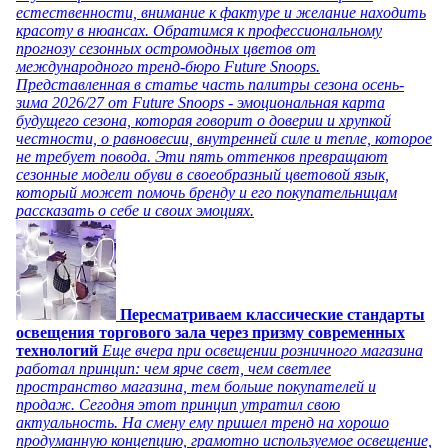
естественности, внимание к фактуре и желание находить
красоту в нюансах. Обратимся к профессиональному
прогнозу сезонных остромодных цветов от
международного тренд-бюро Future Snoops.
Представленная в статье часть палитры сезона осень-
зима 2026/27 от Future Snoops - эмоциональная карта
будущего сезона, которая говорит о доверии и хрупкой
честности, о равновесии, внутренней силе и тепле, которое
не требует повода. Эти пять оттенков превращают
сезонные модели обуви в своеобразный цветовой язык,
который может помочь бренду и его покупательницам
рассказать о себе и своих эмоциях.
Пересматриваем классические стандарты
освещения торгового зала через призму современных
технологий
Еще вчера при освещении розничного магазина
работал принцип: чем ярче свет, чем светлее
пространство магазина, тем больше покупателей и
продаж. Сегодня этот принцип утратил свою
актуальность. На смену ему пришел тренд на хорошо
продуманную концепцию, грамотно используемое освещение,