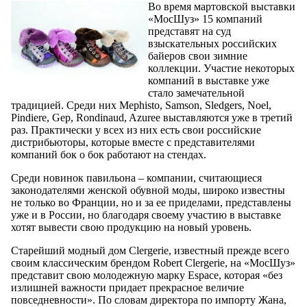
Во время мартовской выставки
«МосШуз» 15 компаний
представят на суд
взыскательных российских
байеров свои зимние
коллекции. Участие некоторых
компаний в выставке уже
стало замечательной
традицией. Среди них Mephisto, Samson, Sledgers, Noel,
Pindiere, Gep, Rondinaud, Azuree выставляются уже в третий
раз. Практически у всех из них есть свои российские
дистрибьюторы, которые вместе с представителями
компаний бок о бок работают на стендах.
Среди новинок павильона – компании, считающиеся
законодателями женской обувной моды, широко известны
не только во Франции, но и за ее приделами, представлены
уже и в России, но благодаря своему участию в выставке
хотят вывести свою продукцию на новый уровень.
Старейший модный дом Clergerie, известный прежде всего
своим классическим брендом Robert Clergerie, на «МосШуз»
представит свою молодежную марку Espace, которая «без
излишней важности придает прекрасное величие
повседневности». По словам директора по импорту Жана,