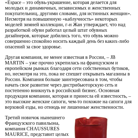
«Espace – это обувь-украшение, которая делается для
молодых и динамичных, независимых и женственных
покупательниц, другими словами, для истинных женщин».
Несмотря на повышенную «каблучность» некоторых
моделей зимней коллекции, г-н Жан утверждает, что над
разработкой обуви работал целый штат обувных
дизайнеров, которые добились того, что обувь можно
совершенно спокойно носить каждый день без каких-либо
опасений за свое здоровье.
Другая компания, не менее известная в России, – JB
MARTIN – уже прочно укрепилась на французском и
европейском рынках благодаря сети собственных бутиков,
но, несмотря на это, пока не спешит открывать магазины в
России. Компания больше заинтересована в том, чтобы
начать свое развитие через дистрибьюторскую сеть и
постепенно вникнуть в российский бизнес. Основная
продукция компании, которая и принесла ей известность, –
это высокие женские сапоги, чем-то похожие на сапоги для
верховой езды, но отнюдь не лишенные женственности.
Третий новичок нынешнего
Французского павильона,
компания CHAUSSURES
MAURICE, представит целых