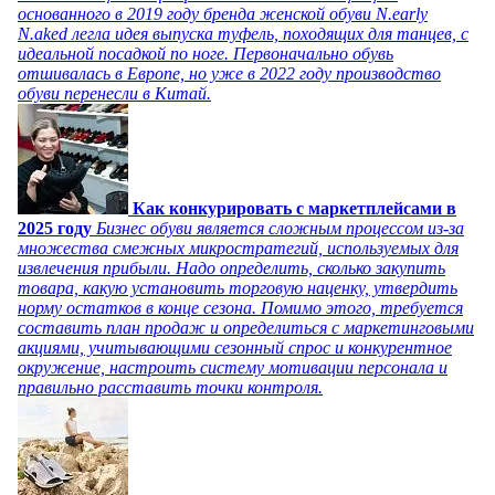
основанного в 2019 году бренда женской обуви N.early
N.aked легла идея выпуска туфель, походящих для танцев, с
идеальной посадкой по ноге. Первоначально обувь
отшивалась в Европе, но уже в 2022 году производство
обуви перенесли в Китай.
Как конкурировать с маркетплейсами в
2025 году
Бизнес обуви является сложным процессом из-за
множества смежных микростратегий, используемых для
извлечения прибыли. Надо определить, сколько закупить
товара, какую установить торговую наценку, утвердить
норму остатков в конце сезона. Помимо этого, требуется
составить план продаж и определиться с маркетинговыми
акциями, учитывающими сезонный спрос и конкурентное
окружение, настроить систему мотивации персонала и
правильно расставить точки контроля.