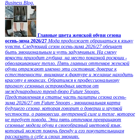
Business Blog.
Главные цвета женской обуви сезона
осень-зима 2026/27
Мода продолжает обращаться к языку
чувств. Следующий сезон осень-зима 2026/27 обещает
быть эмоциональным и чуть задумчивым. На смену
яркости приходит глубина, на место показной роскоши -
обволакивающее тепло. Пять главных оттенков женской
обуви отражают именно эти состояния: доверие к
естественности, внимание к фактуре и желание находить
красоту в нюансах. Обратимся к профессиональному
прогнозу сезонных остромодных цветов от
международного тренд-бюро Future Snoops.
Представленная в статье часть палитры сезона осень-
зима 2026/27 от Future Snoops - эмоциональная карта
будущего сезона, которая говорит о доверии и хрупкой
честности, о равновесии, внутренней силе и тепле, которое
не требует повода. Эти пять оттенков превращают
сезонные модели обуви в своеобразный цветовой язык,
который может помочь бренду и его покупательницам
рассказать о себе и своих эмоциях.