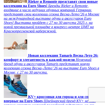
Rieker и Remonte представят свои новые
коллекции на Euro Shoes!
Бренды Rieker и Remonte,
входящие в число ведущих обувных компаний Германии,
представят свои коллекции сезона Весна-Лето’26 в Москве
на международной выставке обуви и аксессуаров Euro
Shoes! Выставка пройдет c 27 по 30 августа 2025 г. на
новой премиальной площадке в конгресс-центре ЦМТ на
Краснопресненской набережной.
Новая коллекция Tamaris Весна-Лето 26:
комфорт и элегантность в каждой модели
Немецкий
бренд обуви и аксессуаров Tamaris представит новую
коллекцию сезона Весна–Лето’ 26 на выставке Euro Shoes в
Москве, с 27 по 30 августа.
KV+ кроссовки для города и для спорта
впервые на Euro Shoes
Швейцарский бренд KV+ не так