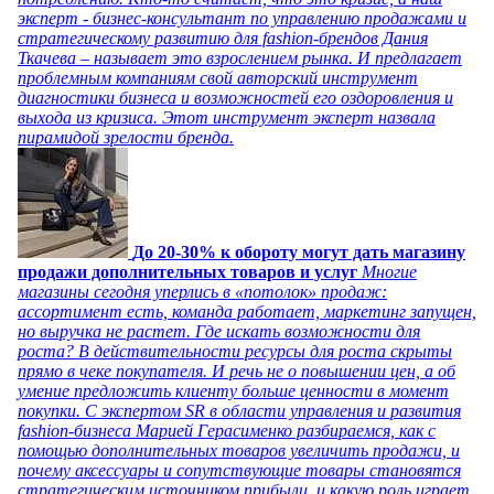
эксперт - бизнес-консультант по управлению продажами и
стратегическому развитию для fashion-брендов Дания
Ткачева – называет это взрослением рынка. И предлагает
проблемным компаниям свой авторский инструмент
диагностики бизнеса и возможностей его оздоровления и
выхода из кризиса. Этот инструмент эксперт назвала
пирамидой зрелости бренда.
До 20-30% к обороту могут дать магазину
продажи дополнительных товаров и услуг
Многие
магазины сегодня уперлись в «потолок» продаж:
ассортимент есть, команда работает, маркетинг запущен,
но выручка не растет. Где искать возможности для
роста? В действительности ресурсы для роста скрыты
прямо в чеке покупателя. И речь не о повышении цен, а об
умение предложить клиенту больше ценности в момент
покупки. С экспертом SR в области управления и развития
fashion-бизнеса Марией Герасименко разбираемся, как с
помощью дополнительных товаров увеличить продажи, и
почему аксессуары и сопутствующие товары становятся
стратегическим источником прибыли, и какую роль играет