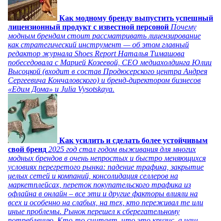
Как модному бренду выпустить успешный
лицензионный продукт с известной персоной
Почему
модным брендам стоит рассматривать лицензирование
как стратегический инструмент — об этом главный
редактор журнала Shoes Report Наталья Тимашова
побеседовала с Марией Козеевой, СЕО медиахолдинга Юлии
Высоцкой (входит в состав Продюсерского центра Андрея
Сергеевича Кончаловского) и бренд-директором бизнесов
«Едим Дома» и Julia Vysotskaya.
Как усилить и сделать более устойчивым
свой бренд
2025 год стал годом выживания для многих
модных брендов в очень непростых и быстро меняющихся
условиях перегретого рынка: падение трафика, закрытие
целых сетей и компаний, консолидация селлеров на
маркетплейсах, переток покупательского трафика из
офлайна в онлайн – все эти и другие факторы влияли на
всех и особенно на слабых, на тех, кто переживал те или
иные проблемы. Рынок перешел к сберегательному
потреблению. Кто-то считает, что это кризис, а наш