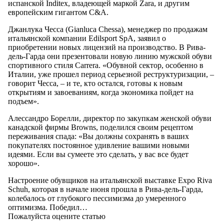
испанской Inditex, владеющей маркой Zara, и другим
европейским гигантом C&A.
Джанлука Чесса (Gianluca Chessa), менеджер по продажам
итальянской компании Edilsport SpA, заявил о
приобретении новых лицензий на производство. В Рива-
дель-Гарда они презентовали новую линию мужской обуви
спортивного стиля Carrera. «Обувной сектор, особенно в
Италии, уже прошел период серьезной реструктуризации, –
говорит Чесса, – и те, кто остался, готовы к новым
открытиям и завоеваниям, когда экономика пойдет на
подъем».
Алессандро Борелли, директор по закупкам женской обуви
канадской фирмы Browns, поделился своим рецептом
переживания спада: «Вы должны сохранять в ваших
покупателях постоянное удивление вашими новыми
идеями. Если вы сумеете это сделать, у вас все будет
хорошо».
Настроение обувщиков на итальянской выставке Expo Riva
Schuh, которая в начале июня прошла в Рива-дель-Гарда,
колебалось от глубокого пессимизма до умеренного
оптимизма. Победил…
Пожалуйста оцените статью