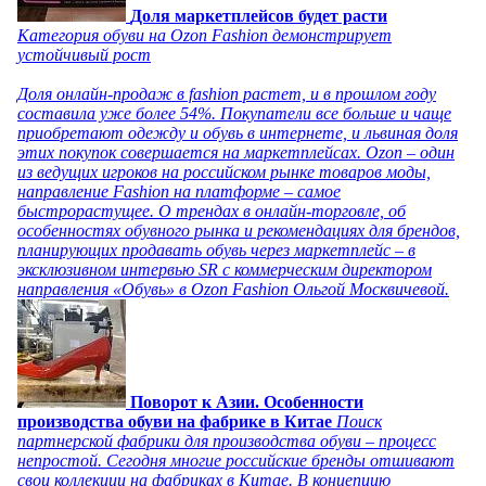
Доля маркетплейсов будет расти
Категория обуви на Ozon Fashion демонстрирует
устойчивый рост
Доля онлайн-продаж в fashion растет, и в прошлом году
составила уже более 54%. Покупатели все больше и чаще
приобретают одежду и обувь в интернете, и львиная доля
этих покупок совершается на маркетплейсах. Ozon – один
из ведущих игроков на российском рынке товаров моды,
направление Fashion на платформе – самое
быстрорастущее. О трендах в онлайн-торговле, об
особенностях обувного рынка и рекомендациях для брендов,
планирующих продавать обувь через маркетплейс – в
эксклюзивном интервью SR с коммерческим директором
направления «Обувь» в Ozon Fashion Ольгой Москвичевой.
Поворот к Азии. Особенности
производства обуви на фабрике в Китае
Поиск
партнерской фабрики для производства обуви – процесс
непростой. Сегодня многие российские бренды отшивают
свои коллекции на фабриках в Китае. В концепцию