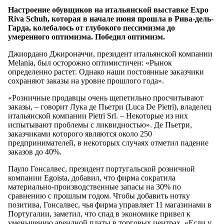
Настроение обувщиков на итальянской выставке Expo
Riva Schuh, которая в начале июня прошла в Рива-дель-
Гарда, колебалось от глубокого пессимизма до
умеренного оптимизма. Победил оптимизм.
Джиордано Джироначчи, президент итальянской компании
Melania, был осторожно оптимистичен: «Рынок
определенно растет. Однако наши постоянные заказчики
сохраняют заказы на уровне прошлого года».
«Розничные продавцы очень щепетильно просчитывают
заказы, – говорит Лука де Пьетри (Luca De Pietri), владелец
итальянской компании Pietri Srl. – Некоторые из них
испытывают проблемы с ликвидностью». Де Пьетри,
заказчиками которого являются около 250
предпринимателей, в некоторых случаях отметил падение
заказов до 40%.
Пауло Гонсалвес, президент португальской розничной
компании Egoista, добавил, что фирма сократила
материально-производственные запасы на 30% по
сравнению с прошлым годом. Чтобы добавить нотку
позитива, Гонсалвес, чья фирма управляет 11 магазинами в
Португалии, заметил, что спад в экономике привел к
уменьшению арендной платы в торговых центрах. «Если у