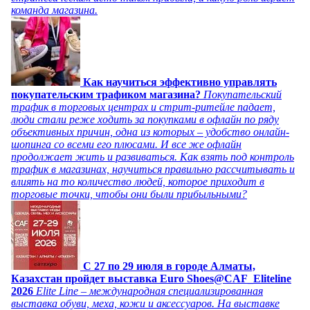
команда магазина.
Как научиться эффективно управлять
покупательским трафиком магазина?
Покупательский
трафик в торговых центрах и стрит-ритейле падает,
люди стали реже ходить за покупками в офлайн по ряду
объективных причин, одна из которых – удобство онлайн-
шопинга со всеми его плюсами. И все же офлайн
продолжает жить и развиваться. Как взять под контроль
трафик в магазинах, научиться правильно рассчитывать и
влиять на то количество людей, которое приходит в
торговые точки, чтобы они были прибыльными?
C 27 по 29 июля в городе Алматы,
Казахстан пройдет выставка Euro Shoes@CAF_Eliteline
2026
Elite Line – международная специализированная
выставка обуви, меха, кожи и аксессуаров. На выставке