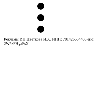
Реклама: ИП Цветкова И.А. ИНН: 781426654406 erid:
2W5zFHgaFsX