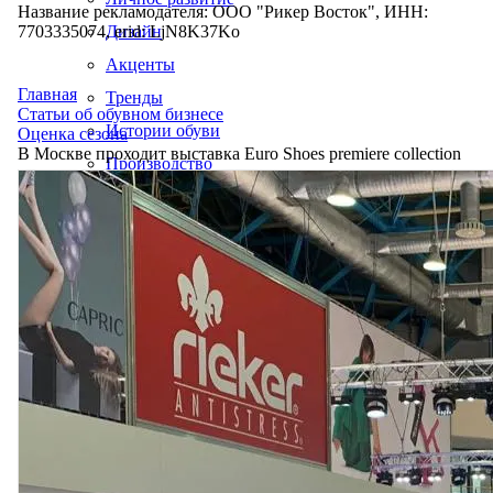
Название рекламодателя: ООО "Рикер Восток", ИНН:
7703335074, erid: LjN8K37Ko
Дизайн
Акценты
Главная
Тренды
Статьи об обувном бизнесе
Истории обуви
Оценка сезона
В Москве проходит выставка Euro Shoes premiere collection
Производство