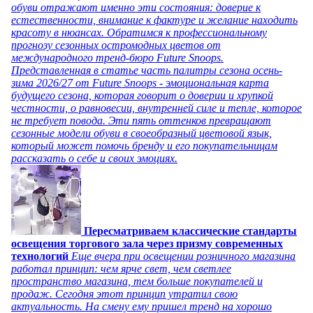
обуви отражают именно эти состояния: доверие к
естественности, внимание к фактуре и желание находить
красоту в нюансах. Обратимся к профессиональному
прогнозу сезонных остромодных цветов от
международного тренд-бюро Future Snoops.
Представленная в статье часть палитры сезона осень-
зима 2026/27 от Future Snoops - эмоциональная карта
будущего сезона, которая говорит о доверии и хрупкой
честности, о равновесии, внутренней силе и тепле, которое
не требует повода. Эти пять оттенков превращают
сезонные модели обуви в своеобразный цветовой язык,
который может помочь бренду и его покупательницам
рассказать о себе и своих эмоциях.
Пересматриваем классические стандарты
освещения торгового зала через призму современных
технологий
Еще вчера при освещении розничного магазина
работал принцип: чем ярче свет, чем светлее
пространство магазина, тем больше покупателей и
продаж. Сегодня этот принцип утратил свою
актуальность. На смену ему пришел тренд на хорошо