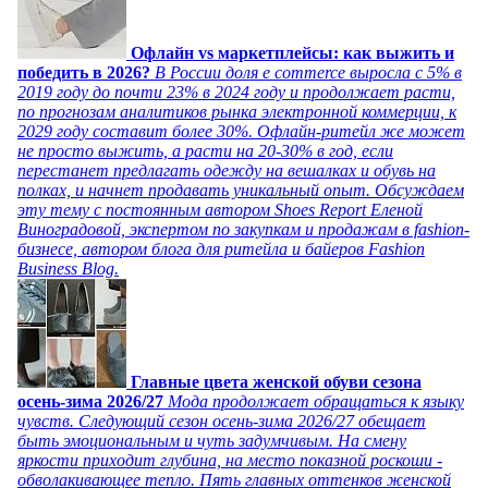
Офлайн vs маркетплейсы: как выжить и
победить в 2026?
В России доля e commerce выросла с 5% в
2019 году до почти 23% в 2024 году и продолжает расти,
по прогнозам аналитиков рынка электронной коммерции, к
2029 году составит более 30%. Офлайн-ритейл же может
не просто выжить, а расти на 20-30% в год, если
перестанет предлагать одежду на вешалках и обувь на
полках, и начнет продавать уникальный опыт. Обсуждаем
эту тему с постоянным автором Shoes Report Еленой
Виноградовой, экспертом по закупкам и продажам в fashion-
бизнесе, автором блога для ритейла и байеров Fashion
Business Blog.
Главные цвета женской обуви сезона
осень-зима 2026/27
Мода продолжает обращаться к языку
чувств. Следующий сезон осень-зима 2026/27 обещает
быть эмоциональным и чуть задумчивым. На смену
яркости приходит глубина, на место показной роскоши -
обволакивающее тепло. Пять главных оттенков женской