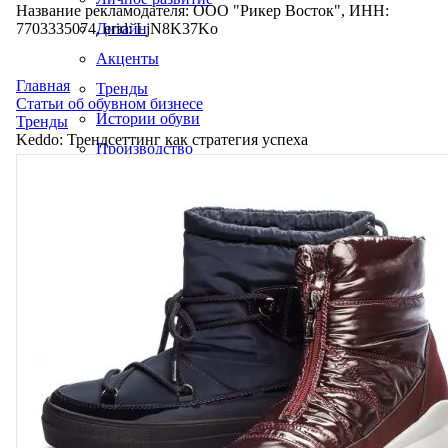
Название рекламодателя: ООО "Рикер Восток", ИНН:
7703335074, erid: LjN8K37Ko
Дизайн
Акценты
Главная
Тренды
Статьи об обувном бизнесе
Истории обуви
Тренды
Keddo: Трендсеттинг как стратегия успеха
Производство