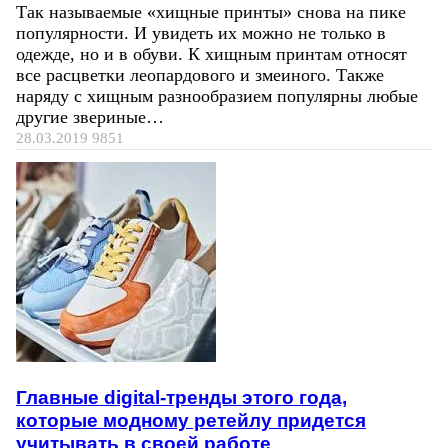
Так называемые «хищные принты» снова на пике
популярности. И увидеть их можно не только в
одежде, но и в обуви. К хищным принтам относят
все расцветки леопардового и змеиного. Также
наряду с хищным разнообразием популярны любые
другие звериные…
28.03.2019
9851
Главные digital-тренды этого года,
которые модному ретейлу придется
учитывать в своей работе