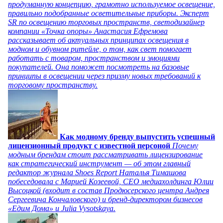
продуманную концепцию, грамотно используемое освещение,
правильно подобранные осветительные приборы. Эксперт
SR по освещению торговых пространств, светодизайнер
компании «Точка опоры» Анастасия Ефремова
рассказывает об актуальных принципах освещения в
модном и обувном ритейле, о том, как свет помогает
работать с товаром, пространством и эмоциями
покупателей. Она поможет посмотреть на базовые
принципы в освещении через призму новых требований к
торговому пространству.
Как модному бренду выпустить успешный
лицензионный продукт с известной персоной
Почему
модным брендам стоит рассматривать лицензирование
как стратегический инструмент — об этом главный
редактор журнала Shoes Report Наталья Тимашова
побеседовала с Марией Козеевой, СЕО медиахолдинга Юлии
Высоцкой (входит в состав Продюсерского центра Андрея
Сергеевича Кончаловского) и бренд-директором бизнесов
«Едим Дома» и Julia Vysotskaya.