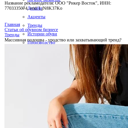
Название рекламодателя: ООО "Рикер Восток", ИНН:
7703335074, erid: LjN8K37Ko
Дизайн
Акценты
Главная
Тренды
Статьи об обувном бизнесе
Истории обуви
Тренды
Массивная подошва - уродство или захватывающий тренд?
Производство