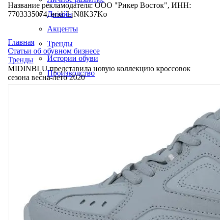
Название рекламодателя: ООО "Рикер Восток", ИНН:
7703335074, erid: LjN8K37Ko
Дизайн
Акценты
Главная
Тренды
Статьи об обувном бизнесе
Истории обуви
Тренды
MIDINBLU представила новую коллекцию кроссовок
Производство
сезона весна-лето 2020