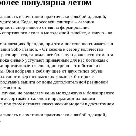
более популярна летом
сальность в сочетании практически с любой одеждой,
аудитории. Кеды, кроссовки, слиперы – сегодня
лярность спортивного стиля на формирование
спортивного стиля в молодежной линейке, а какую - во
х коллекциях брендов, при этом постепенно снижается в
ании Soho Fashion. - От сезона к сезону количество
о расширяется, занимая все большую долю ассортимента.
 пока сильно уступают привычным для нас ботинкам с
ки прослеживается еще один тренд – это ботинки с
ы. Они вобрали в себя лучшее от двух типов обуви:
х сапог и верх от высоких кожаных ботинок с
продумана защита от воды дополнительной резиновой
демисезон.
 случае, не разделяем ее на молодежную и более зрелого
 в ассортимент салонов и предлагаем их нашим
л, при этом оставляя классические модели в достаточном
сальность в сочетании практически с любой одеждой,
…