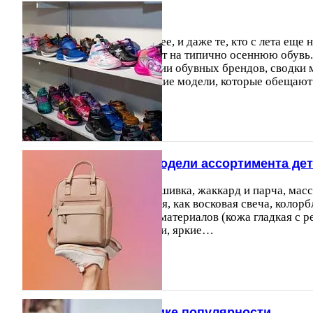
Осенние бестселлеры
Погода портится все сильнее, и даже те, кто с лета еще
белые кроссовки, переходят на типично осеннюю обувь
проанализировали коллекции обувных брендов, сводки 
выделили мужские и женские модели, которые обещаю
21.10.2015
9503
Тренды и ключевые модели ассортимента детс
Гламур и брутальность, вышивка, жаккард и парча, мас
протекторная или оплывшая, как восковая свеча, колорб
комбинирование фактур и материалов (кожа гладкая с р
велюр и эластичные вставки, яркие…
09.07.2018
14635
"Хищный принт" на пике популярности