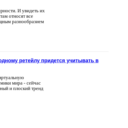
рности. И увидеть их
там относят все
ищным разнообразием
модному ретейлу придется учитывать в
иртуальную
омики мира - сейчас
ный и плоский тренд