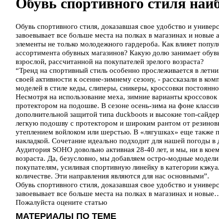
Обувь спортивного стиля наи
Обувь спортивного стиля, доказавшая свое удобство и универ
завоевывает все больше места на полках в магазинах и новые 
элементы не только молодежного гардероба. Как влияет попу
ассортимента обувных магазинов? Какую долю занимает обувь 
взрослой, рассчитанной на покупателей зрелого возраста?
“Тренд на спортивный стиль особенно прослеживается в летни
своей активности к осенне-зимнему сезону, - рассказали в комп
моделей в стиле кеды, слиперы, сникеры, кроссовки постоянн
Несмотря на использование меха, зимние варианты кроссовок
протектором на подошве. В сезоне осень-зима на фоне класси
дополнительной защитой типа duckboots и высокие топ-сайдер
легкую подошву с протектором и широким рантом от резиновы
утеплением войлоком или шерстью. В «лягушках» еще также 
накладкой. Сочетание идеально подходит для нашей погоды в 
Аудитория SOHO довольно активная 28-40 лет, и мы, ни в коем
возраста. Да, безусловно, мы добавляем остро-модные модели
покупателям, усиливая спортивную линейку в категории кэжуа
количестве. Эти направления являются для нас основными”.
Обувь спортивного стиля, доказавшая свое удобство и универ
завоевывает все больше места на полках в магазинах и новые
Пожалуйста оцените статью
МАТЕРИАЛЫ ПО ТЕМЕ