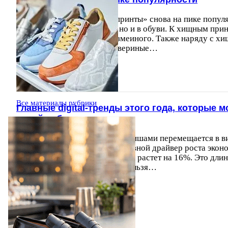
Так называемые «хищные принты» снова на пике популя
можно не только в одежде, но и в обуви. К хищным прин
расцветки леопардового и змеиного. Также наряду с х
популярны любые другие звериные…
28.03.2019
9862
Все материалы рубрики
Главные digital-тренды этого года, которые 
своей работе
Рынок со всеми возможными нишами перемещается в в
реальность. E-commerce - основной драйвер роста экон
занимает долю 13% и ежегодно растет на 16%. Это длин
устойчивого роста, который нельзя…
29.03.2019
9039