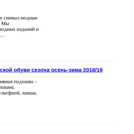
 не снимал модные
. Мы
модных изданий и
т…
кой обуви сезона осень-зима 2018/19
сивная подошва –
локинг,
ельефной, замша,