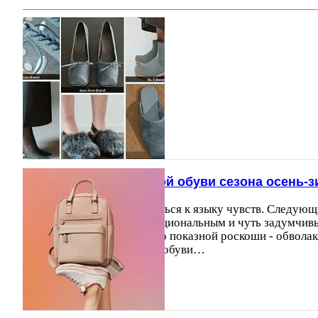
Главные цвета женской обуви сезона осень-з
Мода продолжает обращаться к языку чувств. Следующ
2026/27 обещает быть эмоциональным и чуть задумчивы
приходит глубина, на место показной роскоши - обвола
главных оттенков женской обуви…
28.04.2026
23848