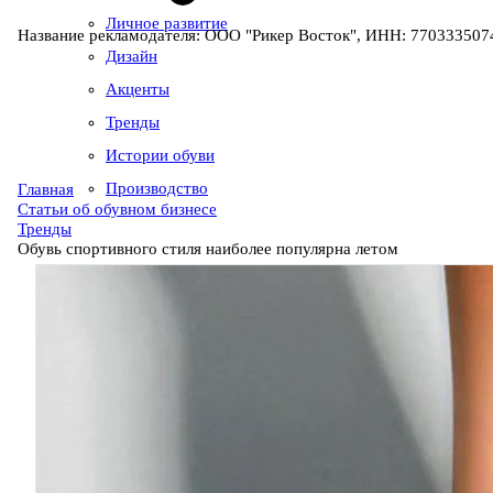
Личное развитие
Название рекламодателя: ООО "Рикер Восток", ИНН: 7703335074
Дизайн
Акценты
Тренды
Истории обуви
Производство
Главная
Статьи об обувном бизнесе
Тренды
Обувь спортивного стиля наиболее популярна летом