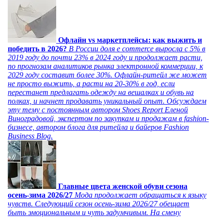
Офлайн vs маркетплейсы: как выжить и
победить в 2026?
В России доля e commerce выросла с 5% в
2019 году до почти 23% в 2024 году и продолжает расти,
по прогнозам аналитиков рынка электронной коммерции, к
2029 году составит более 30%. Офлайн-ритейл же может
не просто выжить, а расти на 20-30% в год, если
перестанет предлагать одежду на вешалках и обувь на
полках, и начнет продавать уникальный опыт. Обсуждаем
эту тему с постоянным автором Shoes Report Еленой
Виноградовой, экспертом по закупкам и продажам в fashion-
бизнесе, автором блога для ритейла и байеров Fashion
Business Blog.
Главные цвета женской обуви сезона
осень-зима 2026/27
Мода продолжает обращаться к языку
чувств. Следующий сезон осень-зима 2026/27 обещает
быть эмоциональным и чуть задумчивым. На смену