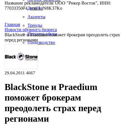
Название рекламодателя: ООО "Рикер Восток", ИНН:
7703335074, erid: LjN8K37Ko
Дизайн
Акценты
Главная
Тренды
Новости обувного бизнеса
Истории обуви
BlackStone и Praedium поможет брокерам преодолеть страх
перед регионами
Производство
29.04.2011
4667
BlackStone и Praedium
поможет брокерам
преодолеть страх перед
регионами