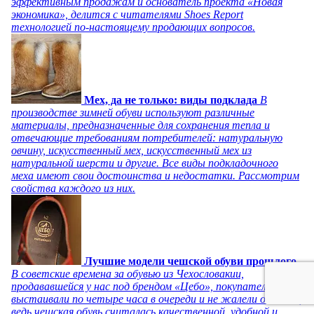
эффективным продажам и основатель проекта «Новая
экономика», делится с читателями Shoes Report
технологией по-настоящему продающих вопросов.
Мех, да не только: виды подклада
В
производстве зимней обуви используют различные
материалы, предназначенные для сохранения тепла и
отвечающие требованиям потребителей: натуральную
овчину, искусственный мех, искусственный мех из
натуральной шерсти и другие. Все виды подкладочного
меха имеют свои достоинства и недостатки. Рассмотрим
свойства каждого из них.
Лучшие модели чешской обуви прошлого
В советские времена за обувью из Чехословакии,
продававшейся у нас под брендом «Цебо», покупатели
выстаивали по четыре часа в очереди и не жалели об этом,
ведь чешская обувь считалась качественной, удобной и