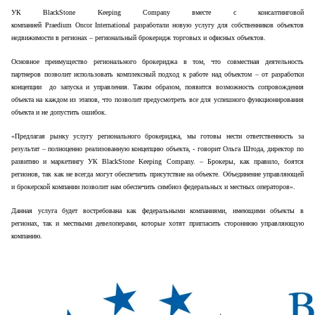
УК
BlackStone
Keeping
Company
вместе с консалтинговой
компанией
Praedium
Oncor
International
разработали новую услугу для собственников объектов
недвижимости в регионах – региональный брокеридж торговых и офисных объектов.
Основное преимущество регионального брокериджа в том, что совместная деятельность
партнеров позволит использовать комплексный подход к работе над объектом – от разработки
концепции до запуска и управления. Таким образом, появится возможность сопровождения
объекта на каждом из этапов, что позволит предусмотреть все для успешного функционирования
объекта и не допустить ошибок.
«Предлагая рынку услугу регионального брокериджа, мы готовы нести ответственность за
результат – полноценно реализованную концепцию объекта, - говорит Ольга Штода, директор по
развитию и маркетингу УК BlackStone Keeping Company. – Брокеры, как правило, боятся
регионов, так как не всегда могут обеспечить присутствие на объекте. Объединение управляющей
и брокерской компании позволит нам обеспечить симбиоз федеральных и местных операторов».
Данная услуга будет востребована как федеральными компаниями, имеющими объекты в
регионах, так и местными девелоперами, которые хотят пригласить стороннюю управляющую
компанию.