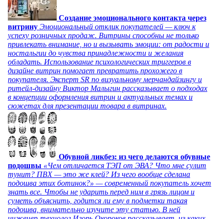
Создание эмоционального контакта через
витрину
Эмоциональный отклик покупателей — ключ к
успеху розничных продаж. Витрины способны не только
привлекать внимание, но и вызывать эмоции: от радости и
ностальгии до чувства принадлежности и желания
обладать. Использование психологических триггеров в
дизайне витрин помогает превратить прохожего в
покупателя. Эксперт SR по визуальному мерчандайзингу и
ритейл-дизайну Виктор Малыгин рассказывает о подходах
в концепции оформления витрин и актуальных темах и
сюжетах для презентации товара в витринах.
Обувной ликбез: из чего делаются обувные
подошвы
«Чем отличается ТЭП от ЭВА? Что мне сулит
тунит? ПВХ — это же клей? Из чего вообще сделана
подошва этих ботинок?» — современный покупатель хочет
знать все. Чтобы не ударить перед ним в грязь лицом и
суметь объяснить, годится ли ему в подметки такая
подошва, внимательно изучите эту статью. В ней
инженер-технолог Игорь Окороков рассказывает, из каких