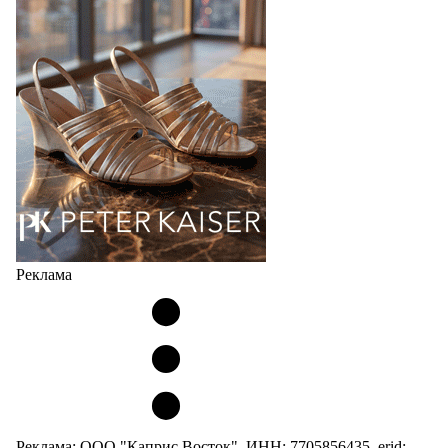
странах СНГ. Широкий модельный ряд женских,
мужских, детских и пляжных зонтов в необычном
дизайнерском исполнении, отличается надёжностью
и высоким качеством…
05.08.2026
487
Реклама
Реклама: ООО "Каприс Восток", ИНН: 7705856435, erid: