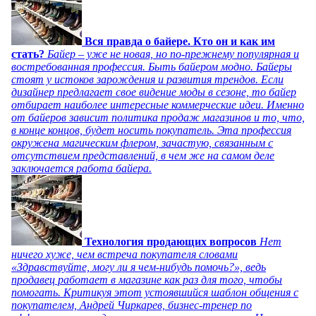
Вся правда о байере. Кто он и как им
стать?
Байер – уже не новая, но по-прежнему популярная и
востребованная профессия. Быть байером модно. Байеры
стоят у истоков зарождения и развития трендов. Если
дизайнер предлагает свое видение моды в сезоне, то байер
отбирает наиболее интересные коммерческие идеи. Именно
от байеров зависит политика продаж магазинов и то, что,
в конце концов, будет носить покупатель. Эта профессия
окружена магическим флером, зачастую, связанным с
отсутствием представлений, в чем же на самом деле
заключается работа байера.
Технология продающих вопросов
Нет
ничего хуже, чем встреча покупателя словами
«Здравствуйте, могу ли я чем-нибудь помочь?», ведь
продавец работает в магазине как раз для того, чтобы
помогать. Критикуя этот устоявшийся шаблон общения с
покупателем, Андрей Чиркарев, бизнес-тренер по