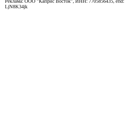
Реклама: ООО "Каприс Восток", ИНН: 7705856435, erid:
LjN8K34jk