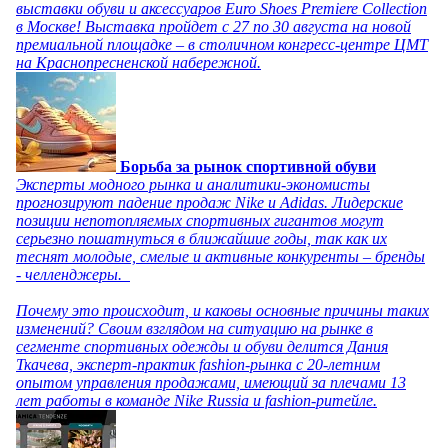
выставки обуви и аксессуаров Euro Shoes Premiere Collection
в Москве! Выставка пройдет с 27 по 30 августа на новой
премиальной площадке – в столичном конгресс-центре ЦМТ
на Краснопресненской набережной.
Борьба за рынок спортивной обуви
Эксперты модного рынка и аналитики-экономисты
прогнозируют падение продаж Nike и Adidas. Лидерские
позиции непотопляемых спортивных гигантов могут
серьезно пошатнуться в ближайшие годы, так как их
теснят молодые, смелые и активные конкуренты – бренды
- челленджеры.
Почему это происходит, и каковы основные причины таких
изменений? Своим взглядом на ситуацию на рынке в
сегменте спортивных одежды и обуви делится Дания
Ткачева, эксперт-практик fashion-рынка с 20-летним
опытом управления продажами, имеющий за плечами 13
лет работы в команде Nike Russia и fashion-ритейле.