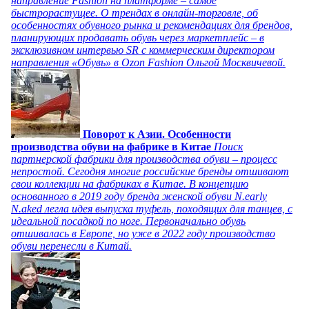
направление Fashion на платформе – самое
быстрорастущее. О трендах в онлайн-торговле, об
особенностях обувного рынка и рекомендациях для брендов,
планирующих продавать обувь через маркетплейс – в
эксклюзивном интервью SR с коммерческим директором
направления «Обувь» в Ozon Fashion Ольгой Москвичевой.
Поворот к Азии. Особенности
производства обуви на фабрике в Китае
Поиск
партнерской фабрики для производства обуви – процесс
непростой. Сегодня многие российские бренды отшивают
свои коллекции на фабриках в Китае. В концепцию
основанного в 2019 году бренда женской обуви N.early
N.aked легла идея выпуска туфель, походящих для танцев, с
идеальной посадкой по ноге. Первоначально обувь
отшивалась в Европе, но уже в 2022 году производство
обуви перенесли в Китай.