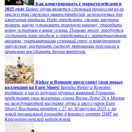
Как конкурировать с маркетплейсами в
2025 году
Бизнес обуви является сложным процессом из-за
множества смежных микростратегий, используемых для
извлечения прибыли. Надо определить, сколько закупить
товара, какую установить торговую наценку, утвердить
норму остатков в конце сезона. Помимо этого, требуется
составить план продаж и определиться с маркетинговыми
акциями, учитывающими сезонный спрос и конкурентное
окружение, настроить систему мотивации персонала и
правильно расставить точки контроля.
Rieker и Remonte представят свои новые
коллекции на Euro Shoes!
Бренды Rieker и Remonte,
входящие в число ведущих обувных компаний Германии,
представят свои коллекции сезона Весна-Лето’26 в Москве
на международной выставке обуви и аксессуаров Euro
Shoes! Выставка пройдет c 27 по 30 августа 2025 г. на
новой премиальной площадке в конгресс-центре ЦМТ на
Краснопресненской набережной.