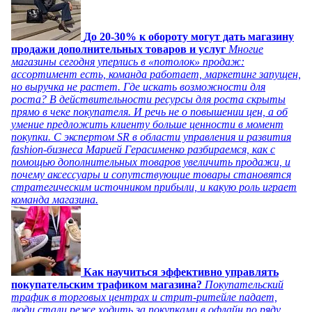
До 20-30% к обороту могут дать магазину
продажи дополнительных товаров и услуг
Многие
магазины сегодня уперлись в «потолок» продаж:
ассортимент есть, команда работает, маркетинг запущен,
но выручка не растет. Где искать возможности для
роста? В действительности ресурсы для роста скрыты
прямо в чеке покупателя. И речь не о повышении цен, а об
умение предложить клиенту больше ценности в момент
покупки. С экспертом SR в области управления и развития
fashion-бизнеса Марией Герасименко разбираемся, как с
помощью дополнительных товаров увеличить продажи, и
почему аксессуары и сопутствующие товары становятся
стратегическим источником прибыли, и какую роль играет
команда магазина.
Как научиться эффективно управлять
покупательским трафиком магазина?
Покупательский
трафик в торговых центрах и стрит-ритейле падает,
люди стали реже ходить за покупками в офлайн по ряду