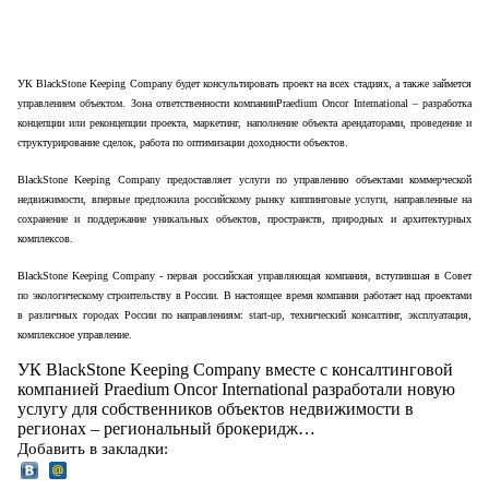
УК
BlackStone
Keeping
Company
будет консультировать проект на всех стадиях, а также займется
управлением объектом. Зона ответственности компании
Praedium
Oncor
International
– разработка
концепции или реконцепции проекта, маркетинг, наполнение объекта арендаторами, проведение и
структурирование сделок, работа по оптимизации доходности объектов.
BlackStone Keeping Company предоставляет услуги по управлению объектами коммерческой
недвижимости, впервые предложила российскому рынку киппинговые услуги, направленные на
сохранение и поддержание уникальных объектов, пространств, природных и архитектурных
комплексов.
BlackStone Keeping Company - первая российская управляющая компания, вступившая в Совет
по экологическому строительству в России. В настоящее время компания работает над проектами
в различных городах России по направлениям: start-up, технический консалтинг, эксплуатация,
комплексное управление.
УК BlackStone Keeping Company вместе с консалтинговой
компанией Praedium Oncor International разработали новую
услугу для собственников объектов недвижимости в
регионах – региональный брокеридж…
Добавить в закладки: