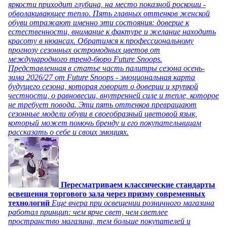
яркости приходит глубина, на место показной роскоши -
обволакивающее тепло. Пять главных оттенков женской
обуви отражают именно эти состояния: доверие к
естественности, внимание к фактуре и желание находить
красоту в нюансах. Обратимся к профессиональному
прогнозу сезонных остромодных цветов от
международного тренд-бюро Future Snoops.
Представленная в статье часть палитры сезона осень-
зима 2026/27 от Future Snoops - эмоциональная карта
будущего сезона, которая говорит о доверии и хрупкой
честности, о равновесии, внутренней силе и тепле, которое
не требует повода. Эти пять оттенков превращают
сезонные модели обуви в своеобразный цветовой язык,
который может помочь бренду и его покупательницам
рассказать о себе и своих эмоциях.
Пересматриваем классические стандарты
освещения торгового зала через призму современных
технологий
Еще вчера при освещении розничного магазина
работал принцип: чем ярче свет, чем светлее
пространство магазина, тем больше покупателей и