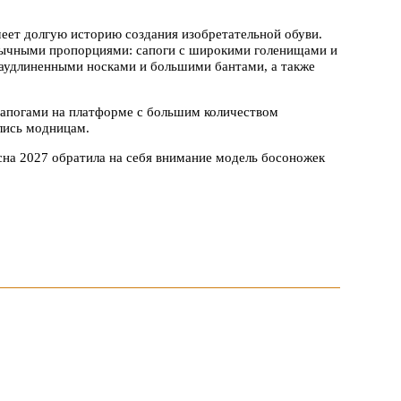
меет долгую историю создания изобретательной обуви.
обычными пропорциями: сапоги с широкими голенищами и
раудлиненными носками и большими бантами, а также
сапогами на платформе с большим количеством
лись модницам.
на 2027 обратила на себя внимание модель босоножек