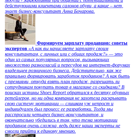
модули - эффективны при общении с потенциальными и
действующими клиентами салонов обуви, а какие – нет,
знает бизнес-консультант Анна Бочарова.
Формируем зарплату продавцов: советы
экспертов
«А как вы начисляете зарплату своим
консультантам, с личных или с общих продаж?» — это
один из самых популярных вопросов, вызывающих
множество разногласий и пересудов на интернет-форумах
владельцев розничного бизнеса. Действительно, как же
правильно формировать заработок продавцов? А как быть
с премиями, откуда взять план продаж, разрешать ли
сотрудникам покупать товар в магазине со скидками? В
поисках истины Shoes Report обратился к десятку обувных
ретейлеров, но ни одна компания не захотела раскрывать
свою систему мотивации — слишком уж непрост и
индивидуален был процесс ее разработки. Тогда мы
расспросили четырех бизнес-консультантов, и
окончательно убедились в том, что тема мотивации
продавцов очень сложна, ведь даже наши эксперты не
смогли прийти к единому мнению.