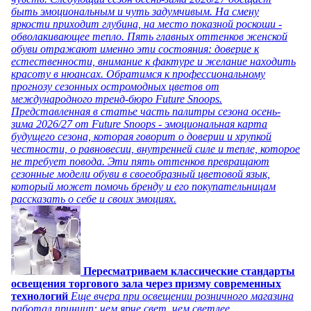
быть эмоциональным и чуть задумчивым. На смену
яркости приходит глубина, на место показной роскоши -
обволакивающее тепло. Пять главных оттенков женской
обуви отражают именно эти состояния: доверие к
естественности, внимание к фактуре и желание находить
красоту в нюансах. Обратимся к профессиональному
прогнозу сезонных остромодных цветов от
международного тренд-бюро Future Snoops.
Представленная в статье часть палитры сезона осень-
зима 2026/27 от Future Snoops - эмоциональная карта
будущего сезона, которая говорит о доверии и хрупкой
честности, о равновесии, внутренней силе и тепле, которое
не требует повода. Эти пять оттенков превращают
сезонные модели обуви в своеобразный цветовой язык,
который может помочь бренду и его покупательницам
рассказать о себе и своих эмоциях.
Пересматриваем классические стандарты
освещения торгового зала через призму современных
технологий
Еще вчера при освещении розничного магазина
работал принцип: чем ярче свет, чем светлее