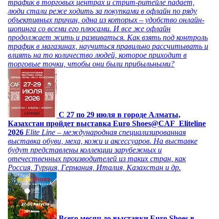
трафик в торговых центрах и стрит-ритейле падает,
люди стали реже ходить за покупками в офлайн по ряду
объективных причин, одна из которых – удобство онлайн-
шопинга со всеми его плюсами. И все же офлайн
продолжает жить и развиваться. Как взять под контроль
трафик в магазинах, научиться правильно рассчитывать и
влиять на то количество людей, которое приходит в
торговые точки, чтобы они были прибыльными?
C 27 по 29 июля в городе Алматы,
Казахстан пройдет выставка Euro Shoes@CAF_Eliteline
2026
Elite Line – международная специализированная
выставка обуви, меха, кожи и аксессуаров. На выставке
будут представлены коллекции зарубежных и
отечественных производителей из таких стран, как
Россия, Турция, Германия, Италия, Казахстан и др.
Всего месяц до выставки Euro Shoes в