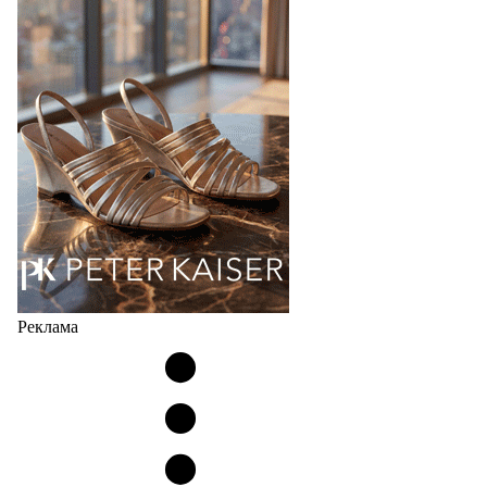
Популярный силуэт бренда,1999 года выпуска,
соответствует сегодняшнему тренду на
сникерины (гибридный вариант балеток и
кроссовок обтекаемой формы и с тонкой подошвой).
Но в модели Miu Miu Bubble присутствует еще и…
05.08.2026
3985
Реклама