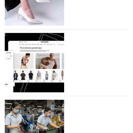
по 1 октября, уже подано 1047 заявок. Примерно
половину из них (494) прислали дизайнеры,
коллекции которых не были представлены в…
07.08.2026
752
BALLINA представит свои новинки на Euro
Shoes
Компания BALLINA Guangzhou Lihuang Footwear
Co., Ltd., основанная в 2011 году и расположенная в
Гуанчжоу, столице моды Китая, является
профессиональной обувной компанией,
объединяющей разработку, производство и…
07.08.2026
620
На платформе Lamoda - новый раздел и
условия продвижения локальных
дизайнерских марок