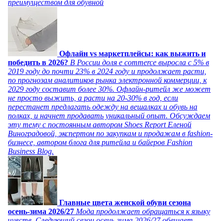
преимуществом для обувной
Офлайн vs маркетплейсы: как выжить и
победить в 2026?
В России доля e commerce выросла с 5% в
2019 году до почти 23% в 2024 году и продолжает расти,
по прогнозам аналитиков рынка электронной коммерции, к
2029 году составит более 30%. Офлайн-ритейл же может
не просто выжить, а расти на 20-30% в год, если
перестанет предлагать одежду на вешалках и обувь на
полках, и начнет продавать уникальный опыт. Обсуждаем
эту тему с постоянным автором Shoes Report Еленой
Виноградовой, экспертом по закупкам и продажам в fashion-
бизнесе, автором блога для ритейла и байеров Fashion
Business Blog.
Главные цвета женской обуви сезона
осень-зима 2026/27
Мода продолжает обращаться к языку
чувств. Следующий сезон осень-зима 2026/27 обещает