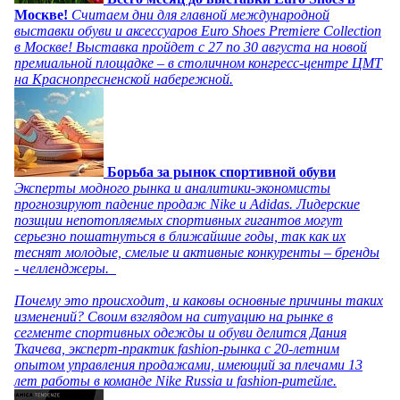
Москве!
Считаем дни для главной международной
выставки обуви и аксессуаров Euro Shoes Premiere Collection
в Москве! Выставка пройдет с 27 по 30 августа на новой
премиальной площадке – в столичном конгресс-центре ЦМТ
на Краснопресненской набережной.
Борьба за рынок спортивной обуви
Эксперты модного рынка и аналитики-экономисты
прогнозируют падение продаж Nike и Adidas. Лидерские
позиции непотопляемых спортивных гигантов могут
серьезно пошатнуться в ближайшие годы, так как их
теснят молодые, смелые и активные конкуренты – бренды
- челленджеры.
Почему это происходит, и каковы основные причины таких
изменений? Своим взглядом на ситуацию на рынке в
сегменте спортивных одежды и обуви делится Дания
Ткачева, эксперт-практик fashion-рынка с 20-летним
опытом управления продажами, имеющий за плечами 13
лет работы в команде Nike Russia и fashion-ритейле.