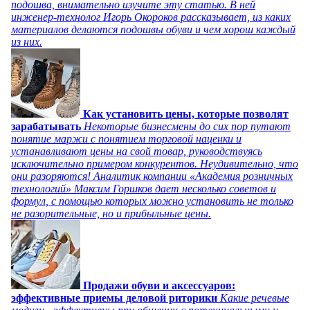
подошва, внимательно изучите эту статью. В ней
инженер-технолог Игорь Окороков рассказывает, из каких
материалов делаются подошвы обуви и чем хорош каждый
из них.
Как установить цены, которые позволят
зарабатывать
Некоторые бизнесмены до сих пор путают
понятие маржи с понятием торговой наценки и
устанавливают цены на свой товар, руководствуясь
исключительно примером конкурентов. Неудивительно, что
они разоряются! Аналитик компании «Академия розничных
технологий» Максим Горшков дает несколько советов и
формул, с помощью которых можно установить не только
не разорительные, но и прибыльные цены.
Продажи обуви и аксессуаров:
эффективные приемы деловой риторики
Какие речевые