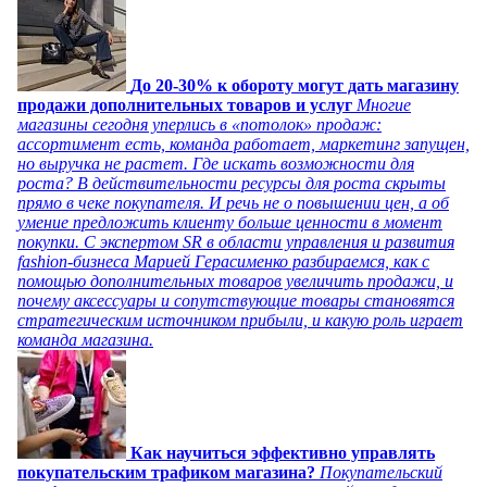
До 20-30% к обороту могут дать магазину
продажи дополнительных товаров и услуг
Многие
магазины сегодня уперлись в «потолок» продаж:
ассортимент есть, команда работает, маркетинг запущен,
но выручка не растет. Где искать возможности для
роста? В действительности ресурсы для роста скрыты
прямо в чеке покупателя. И речь не о повышении цен, а об
умение предложить клиенту больше ценности в момент
покупки. С экспертом SR в области управления и развития
fashion-бизнеса Марией Герасименко разбираемся, как с
помощью дополнительных товаров увеличить продажи, и
почему аксессуары и сопутствующие товары становятся
стратегическим источником прибыли, и какую роль играет
команда магазина.
Как научиться эффективно управлять
покупательским трафиком магазина?
Покупательский