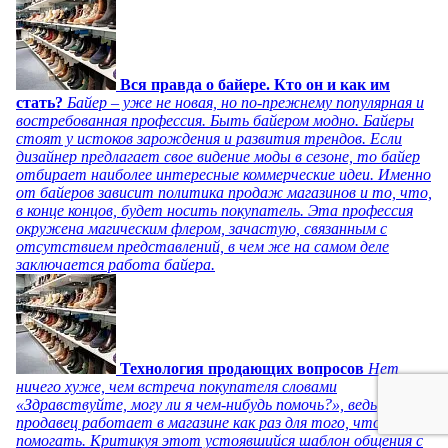
Вся правда о байере. Кто он и как им
стать?
Байер – уже не новая, но по-прежнему популярная и
востребованная профессия. Быть байером модно. Байеры
стоят у истоков зарождения и развития трендов. Если
дизайнер предлагает свое видение моды в сезоне, то байер
отбирает наиболее интересные коммерческие идеи. Именно
от байеров зависит политика продаж магазинов и то, что,
в конце концов, будет носить покупатель. Эта профессия
окружена магическим флером, зачастую, связанным с
отсутствием представлений, в чем же на самом деле
заключается работа байера.
Технология продающих вопросов
Нет
ничего хуже, чем встреча покупателя словами
«Здравствуйте, могу ли я чем-нибудь помочь?», ведь
продавец работает в магазине как раз для того, чтобы
помогать. Критикуя этот устоявшийся шаблон общения с