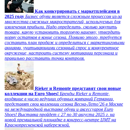
Как конкурировать с маркетплейсами в
2025 году
Бизнес обуви является сложным процессом из-за
множества смежных микростратегий, используемых для
извлечения прибыли. Надо определить, сколько закупить
товара, какую установить торговую наценку, утвердить
норму остатков в конце сезона. Помимо этого, требуется
составить план продаж и определиться с маркетинговыми
акциями, учитывающими сезонный спрос и конкурентное
окружение, настроить систему мотивации персонала и
правильно расставить точки контроля.
Rieker и Remonte представят свои новые
коллекции на Euro Shoes!
Бренды Rieker и Remonte,
входящие в число ведущих обувных компаний Германии,
представят свои коллекции сезона Весна-Лето’26 в Москве
на международной выставке обуви и аксессуаров Euro
Shoes! Выставка пройдет c 27 по 30 августа 2025 г. на
новой премиальной площадке в конгресс-центре ЦМТ на
Краснопресненской набережной.