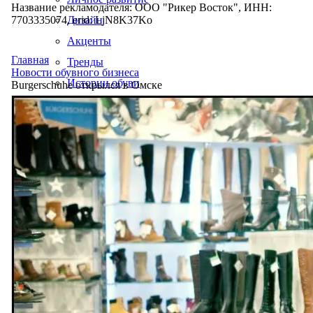
Название рекламодателя: ООО "Рикер Восток", ИНН:
7703335074, erid: LjN8K37Ko
Дизайн
Акценты
Главная
Тренды
Новости обувного бизнеса
Истории обуви
Burgerschuhe открылся в Омске
Производство