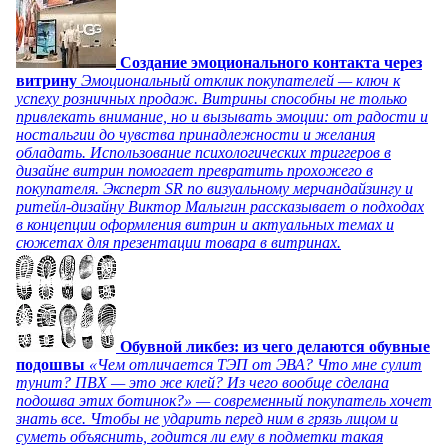
Создание эмоционального контакта через
витрину
Эмоциональный отклик покупателей — ключ к
успеху розничных продаж. Витрины способны не только
привлекать внимание, но и вызывать эмоции: от радости и
ностальгии до чувства принадлежности и желания
обладать. Использование психологических триггеров в
дизайне витрин помогает превратить прохожего в
покупателя. Эксперт SR по визуальному мерчандайзингу и
ритейл-дизайну Виктор Малыгин рассказывает о подходах
в концепции оформления витрин и актуальных темах и
сюжетах для презентации товара в витринах.
Обувной ликбез: из чего делаются обувные
подошвы
«Чем отличается ТЭП от ЭВА? Что мне сулит
тунит? ПВХ — это же клей? Из чего вообще сделана
подошва этих ботинок?» — современный покупатель хочет
знать все. Чтобы не ударить перед ним в грязь лицом и
суметь объяснить, годится ли ему в подметки такая