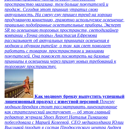
пространство магазина, тем больше покупателей и
продаж. Сегодня этот принцип утратил свою
актуальность. На смену ему пришел тренд на хорошо
продуманную концепцию, грамотно используемое освещение,
правильно подобранные осветительные приборы. Эксперт
SR по освещению торговых пространств, светодизайнер
компании «Точка опоры» Анастасия Ефремова
рассказывает об актуальных принципах освещения в
модном и обувном ритейле, о том, как свет помогает
работать с товаром, пространством и эмоциями
покупателей. Она поможет посмотреть на базовые
принципы в освещении через призму новых требований к
торговому пространству.
Как модному бренду выпустить успешный
лицензионный продукт с известной персоной
Почему
модным брендам стоит рассматривать лицензирование
как стратегический инструмент — об этом главный
редактор журнала Shoes Report Наталья Тимашова
побеседовала с Марией Козеевой, СЕО медиахолдинга Юлии
Высоцкой (входит в состав Продюсерского центра Андрея