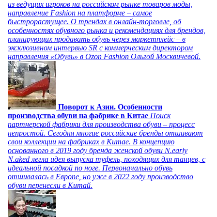
из ведущих игроков на российском рынке товаров моды,
направление Fashion на платформе – самое
быстрорастущее. О трендах в онлайн-торговле, об
особенностях обувного рынка и рекомендациях для брендов,
планирующих продавать обувь через маркетплейс – в
эксклюзивном интервью SR с коммерческим директором
направления «Обувь» в Ozon Fashion Ольгой Москвичевой.
Поворот к Азии. Особенности
производства обуви на фабрике в Китае
Поиск
партнерской фабрики для производства обуви – процесс
непростой. Сегодня многие российские бренды отшивают
свои коллекции на фабриках в Китае. В концепцию
основанного в 2019 году бренда женской обуви N.early
N.aked легла идея выпуска туфель, походящих для танцев, с
идеальной посадкой по ноге. Первоначально обувь
отшивалась в Европе, но уже в 2022 году производство
обуви перенесли в Китай.