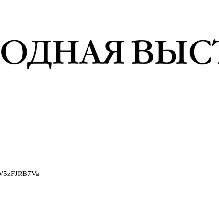
2W5zFJRB7Va