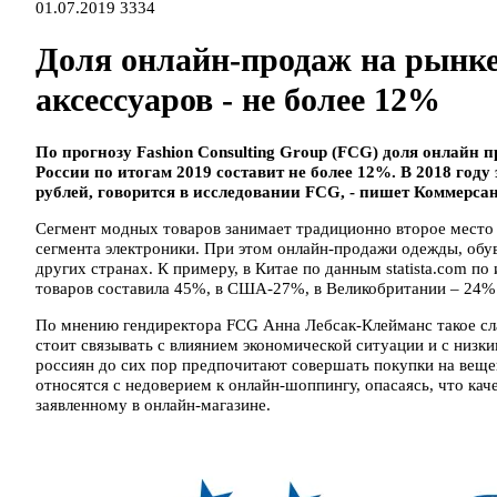
01.07.2019
3334
Доля онлайн-продаж на рынке
аксессуаров - не более 12%
По прогнозу Fashion Consulting Group (FCG) доля онлайн п
России по итогам 2019 составит не более 12%. В 2018 году
рублей, говорится в исследовании FCG, - пишет Коммерсан
Сегмент модных товаров занимает традиционно второе место п
сегмента электроники. При этом онлайн-продажи одежды, обув
других странах. К примеру, в Китае по данным statista.com п
товаров составила 45%, в США-27%, в Великобритании – 24%
По мнению гендиректора FCG Анна Лебсак-Клейманс такое сла
стоит связывать с влиянием экономической ситуации и с низк
россиян до сих пор предпочитают совершать покупки на вещ
относятся с недоверием к онлайн-шоппингу, опасаясь, что ка
заявленному в онлайн-магазине.