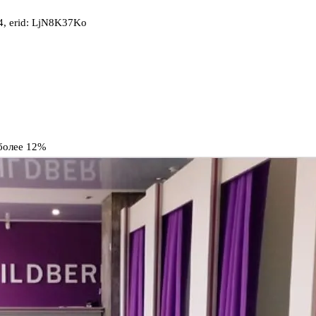
, erid: LjN8K37Ko
 более 12%