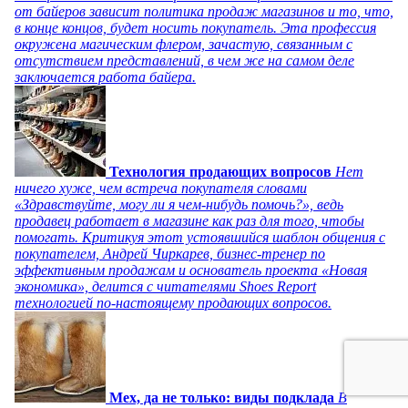
от байеров зависит политика продаж магазинов и то, что,
в конце концов, будет носить покупатель. Эта профессия
окружена магическим флером, зачастую, связанным с
отсутствием представлений, в чем же на самом деле
заключается работа байера.
Технология продающих вопросов
Нет
ничего хуже, чем встреча покупателя словами
«Здравствуйте, могу ли я чем-нибудь помочь?», ведь
продавец работает в магазине как раз для того, чтобы
помогать. Критикуя этот устоявшийся шаблон общения с
покупателем, Андрей Чиркарев, бизнес-тренер по
эффективным продажам и основатель проекта «Новая
экономика», делится с читателями Shoes Report
технологией по-настоящему продающих вопросов.
Мех, да не только: виды подклада
В