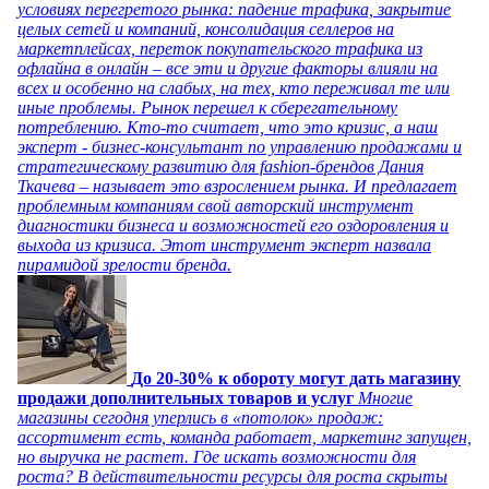
условиях перегретого рынка: падение трафика, закрытие
целых сетей и компаний, консолидация селлеров на
маркетплейсах, переток покупательского трафика из
офлайна в онлайн – все эти и другие факторы влияли на
всех и особенно на слабых, на тех, кто переживал те или
иные проблемы. Рынок перешел к сберегательному
потреблению. Кто-то считает, что это кризис, а наш
эксперт - бизнес-консультант по управлению продажами и
стратегическому развитию для fashion-брендов Дания
Ткачева – называет это взрослением рынка. И предлагает
проблемным компаниям свой авторский инструмент
диагностики бизнеса и возможностей его оздоровления и
выхода из кризиса. Этот инструмент эксперт назвала
пирамидой зрелости бренда.
До 20-30% к обороту могут дать магазину
продажи дополнительных товаров и услуг
Многие
магазины сегодня уперлись в «потолок» продаж:
ассортимент есть, команда работает, маркетинг запущен,
но выручка не растет. Где искать возможности для
роста? В действительности ресурсы для роста скрыты