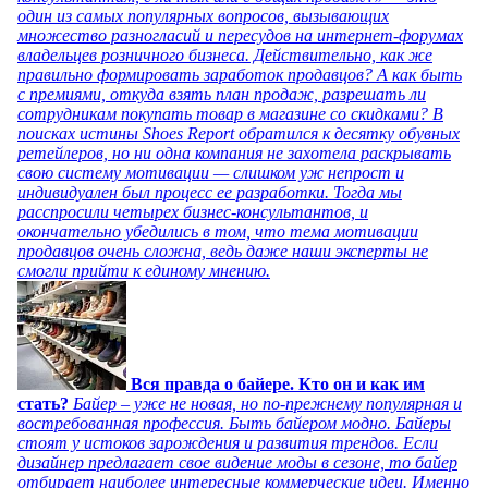
один из самых популярных вопросов, вызывающих
множество разногласий и пересудов на интернет-форумах
владельцев розничного бизнеса. Действительно, как же
правильно формировать заработок продавцов? А как быть
с премиями, откуда взять план продаж, разрешать ли
сотрудникам покупать товар в магазине со скидками? В
поисках истины Shoes Report обратился к десятку обувных
ретейлеров, но ни одна компания не захотела раскрывать
свою систему мотивации — слишком уж непрост и
индивидуален был процесс ее разработки. Тогда мы
расспросили четырех бизнес-консультантов, и
окончательно убедились в том, что тема мотивации
продавцов очень сложна, ведь даже наши эксперты не
смогли прийти к единому мнению.
Вся правда о байере. Кто он и как им
стать?
Байер – уже не новая, но по-прежнему популярная и
востребованная профессия. Быть байером модно. Байеры
стоят у истоков зарождения и развития трендов. Если
дизайнер предлагает свое видение моды в сезоне, то байер
отбирает наиболее интересные коммерческие идеи. Именно