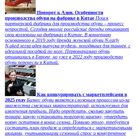
Поворот к Азии. Особенности
производства обуви на фабрике в Китае
Поиск
партнерской фабрики для производства обуви – процесс
непростой. Сегодня многие российские бренды отшивают
свои коллекции на фабриках в Китае. В концепцию
основанного в 2019 году бренда женской обуви N.early
N.aked легла идея выпуска туфель, походящих для танцев, с
идеальной посадкой по ноге. Первоначально обувь
отшивалась в Европе, но уже в 2022 году производство
обуви перенесли в Китай.
Как конкурировать с маркетплейсами в
2025 году
Бизнес обуви является сложным процессом из-за
множества смежных микростратегий, используемых для
извлечения прибыли. Надо определить, сколько закупить
товара, какую установить торговую наценку, утвердить
норму остатков в конце сезона. Помимо этого, требуется
составить план продаж и определиться с маркетинговыми
акциями, учитывающими сезонный спрос и конкурентное