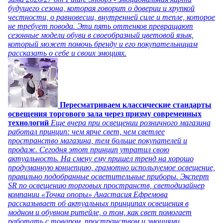
будущего сезона, которая говорит о доверии и хрупкой
честности, о равновесии, внутренней силе и тепле, которое
не требует повода. Эти пять оттенков превращают
сезонные модели обуви в своеобразный цветовой язык,
который может помочь бренду и его покупательницам
рассказать о себе и своих эмоциях.
Пересматриваем классические стандарты
освещения торгового зала через призму современных
технологий
Еще вчера при освещении розничного магазина
работал принцип: чем ярче свет, чем светлее
пространство магазина, тем больше покупателей и
продаж. Сегодня этот принцип утратил свою
актуальность. На смену ему пришел тренд на хорошо
продуманную концепцию, грамотно используемое освещение,
правильно подобранные осветительные приборы. Эксперт
SR по освещению торговых пространств, светодизайнер
компании «Точка опоры» Анастасия Ефремова
рассказывает об актуальных принципах освещения в
модном и обувном ритейле, о том, как свет помогает
работать с товаром, пространством и эмоциями