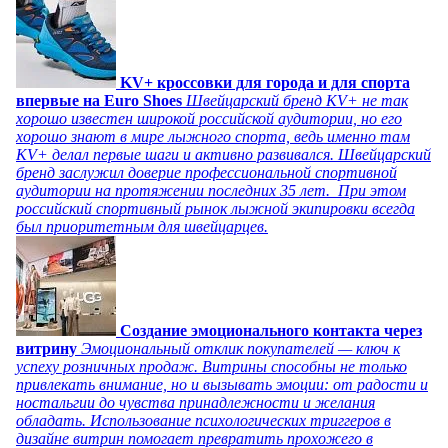
KV+ кроссовки для города и для спорта
впервые на Euro Shoes
Швейцарский бренд KV+ не так
хорошо известен широкой российской аудитории, но его
хорошо знают в мире лыжного спорта, ведь именно там
KV+ делал первые шаги и активно развивался. Швейцарский
бренд заслужил доверие профессиональной спортивной
аудитории на протяжении последних 35 лет. При этом
российский спортивный рынок лыжной экипировки всегда
был приоритетным для швейцарцев.
Создание эмоционального контакта через
витрину
Эмоциональный отклик покупателей — ключ к
успеху розничных продаж. Витрины способны не только
привлекать внимание, но и вызывать эмоции: от радости и
ностальгии до чувства принадлежности и желания
обладать. Использование психологических триггеров в
дизайне витрин помогает превратить прохожего в