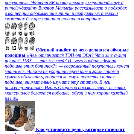
покупателя. Эксперт SR по визуальному мерчандайзингу и
ритейл-дизайну Виктор Малыгин рассказывает о подходах
в концепции оформления витрин и актуальных темах и
сюжетах для презентации товара в витринах.
Обувной ликбез: из чего делаются обувные
подошвы
«Чем отличается ТЭП от ЭВА? Что мне сулит
тунит? ПВХ — это же клей? Из чего вообще сделана
подошва этих ботинок?» — современный покупатель хочет
знать все. Чтобы не ударить перед ним в грязь лицом и
суметь объяснить, годится ли ему в подметки такая
подошва, внимательно изучите эту статью. В ней
инженер-технолог Игорь Окороков рассказывает, из каких
материалов делаются подошвы обуви и чем хорош каждый
из них.
Как установить цены, которые позволят