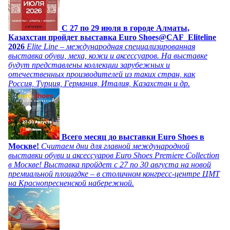
C 27 по 29 июля в городе Алматы,
Казахстан пройдет выставка Euro Shoes@CAF_Eliteline
2026
Elite Line – международная специализированная
выставка обуви, меха, кожи и аксессуаров. На выставке
будут представлены коллекции зарубежных и
отечественных производителей из таких стран, как
Россия, Турция, Германия, Италия, Казахстан и др.
Всего месяц до выставки Euro Shoes в
Москве!
Считаем дни для главной международной
выставки обуви и аксессуаров Euro Shoes Premiere Collection
в Москве! Выставка пройдет с 27 по 30 августа на новой
премиальной площадке – в столичном конгресс-центре ЦМТ
на Краснопресненской набережной.