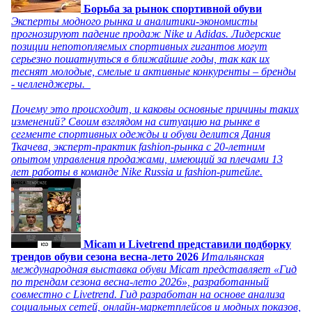
Борьба за рынок спортивной обуви
Эксперты модного рынка и аналитики-экономисты
прогнозируют падение продаж Nike и Adidas. Лидерские
позиции непотопляемых спортивных гигантов могут
серьезно пошатнуться в ближайшие годы, так как их
теснят молодые, смелые и активные конкуренты – бренды
- челленджеры.
Почему это происходит, и каковы основные причины таких
изменений? Своим взглядом на ситуацию на рынке в
сегменте спортивных одежды и обуви делится Дания
Ткачева, эксперт-практик fashion-рынка с 20-летним
опытом управления продажами, имеющий за плечами 13
лет работы в команде Nike Russia и fashion-ритейле.
Micam и Livetrend представили подборку
трендов обуви сезона весна-лето 2026
Итальянская
международная выставка обуви Micam представляет «Гид
по трендам сезона весна-лето 2026», разработанный
совместно с Livetrend. Гид разработан на основе анализа
социальных сетей, онлайн-маркетплейсов и модных показов,