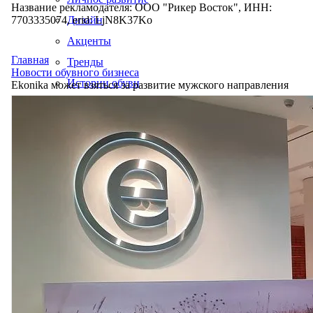
Название рекламодателя: ООО "Рикер Восток", ИНН:
7703335074, erid: LjN8K37Ko
Дизайн
Акценты
Главная
Тренды
Новости обувного бизнеса
Истории обуви
Ekonika может взяться за развитие мужского направления
Производство