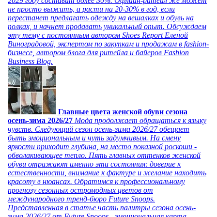
2029 году составит более 30%. Офлайн-ритейл же может
не просто выжить, а расти на 20-30% в год, если
перестанет предлагать одежду на вешалках и обувь на
полках, и начнет продавать уникальный опыт. Обсуждаем
эту тему с постоянным автором Shoes Report Еленой
Виноградовой, экспертом по закупкам и продажам в fashion-
бизнесе, автором блога для ритейла и байеров Fashion
Business Blog.
Главные цвета женской обуви сезона
осень-зима 2026/27
Мода продолжает обращаться к языку
чувств. Следующий сезон осень-зима 2026/27 обещает
быть эмоциональным и чуть задумчивым. На смену
яркости приходит глубина, на место показной роскоши -
обволакивающее тепло. Пять главных оттенков женской
обуви отражают именно эти состояния: доверие к
естественности, внимание к фактуре и желание находить
красоту в нюансах. Обратимся к профессиональному
прогнозу сезонных остромодных цветов от
международного тренд-бюро Future Snoops.
Представленная в статье часть палитры сезона осень-
зима 2026/27 от Future Snoops - эмоциональная карта