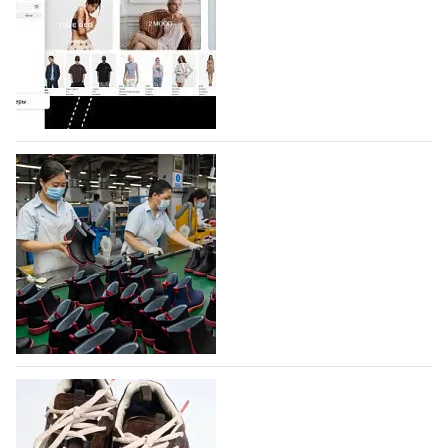
На платформе Lamoda - новый раздел и
условия продвижения локальных
дизайнерских марок
Российский маркетплейс Lamoda решил обновить
раздел для продажи продукции локальных
дизайнерских марок одежды, обуви и аксессуаров.
Бренды также получат маркетинговую…
06.08.2026
374
Объем мирового производства обуви в
2025 году практически не увеличился