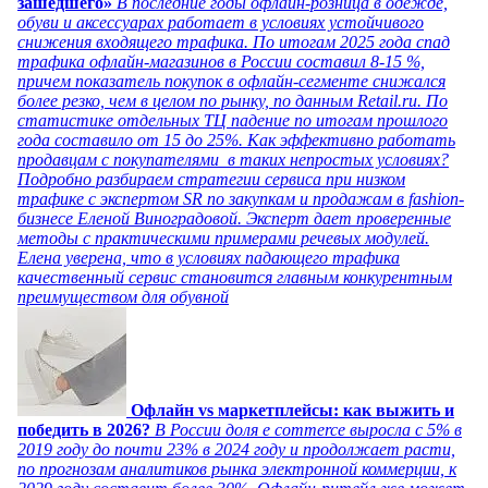
зашедшего»
В последние годы офлайн-розница в одежде,
обуви и аксессуарах работает в условиях устойчивого
снижения входящего трафика. По итогам 2025 года спад
трафика офлайн-магазинов в России составил 8-15 %,
причем показатель покупок в офлайн-сегменте снижался
более резко, чем в целом по рынку, по данным Retail.ru. По
статистике отдельных ТЦ падение по итогам прошлого
года составило от 15 до 25%. Как эффективно работать
продавцам с покупателями в таких непростых условиях?
Подробно разбираем стратегии сервиса при низком
трафике с экспертом SR по закупкам и продажам в fashion-
бизнесе Еленой Виноградовой. Эксперт дает проверенные
методы с практическими примерами речевых модулей.
Елена уверена, что в условиях падающего трафика
качественный сервис становится главным конкурентным
преимуществом для обувной
Офлайн vs маркетплейсы: как выжить и
победить в 2026?
В России доля e commerce выросла с 5% в
2019 году до почти 23% в 2024 году и продолжает расти,
по прогнозам аналитиков рынка электронной коммерции, к